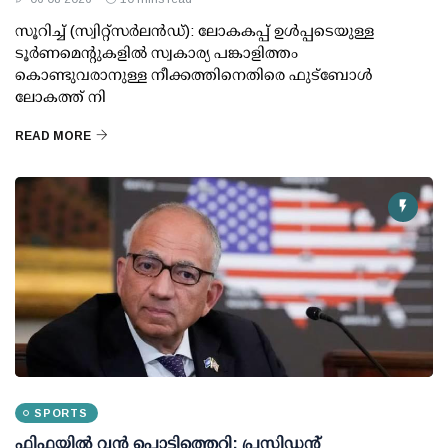
സൂറിച്ച് (സ്വിറ്റ്‌സര്‍ലന്‍ഡ്): ലോകകപ്പ് ഉള്‍പ്പടെയുള്ള
ടൂര്‍ണമെന്റുകളില്‍ സ്വകാര്യ പങ്കാളിത്തം
കൊണ്ടുവരാനുള്ള നീക്കത്തിനെതിരെ ഫുട്ബോള്‍
ലോകത്ത് നി
READ MORE
SPORTS
ഫിഫയില്‍ വന്‍ പൊട്ടിത്തെറി: പ്രസിഡന്റ്