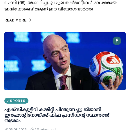
മെസി (68) അന്തരിച്ചു. പ്രമുഖ അർജന്റീനൻ മാധ്യമമായ
‘ഇൻഫോബെ’ ആണ് ഈ വിയോഗവാർത്ത
READ MORE
SPORTS
എക്സിക്യൂട്ടീവ് കമ്മിറ്റി പിന്തുണച്ചു; ജിയാനി
ഇന്‍ഫാന്റിനോയ്ക്ക് ഫിഫ പ്രസിഡന്റ് സ്ഥാനത്ത്
തുടരാം
06 08 2026
10 mins read