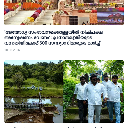
'അയോധ്യ സംഭാവനക്കൊള്ളയില്‍ നിഷ്പക്ഷ
അന്വേഷണം വേണം': പ്രധാനമന്ത്രിയുടെ
വസതിയിലേക്ക് 500 സന്ന്യാസിമാരുടെ മാര്‍ച്ച്
10 08 2026