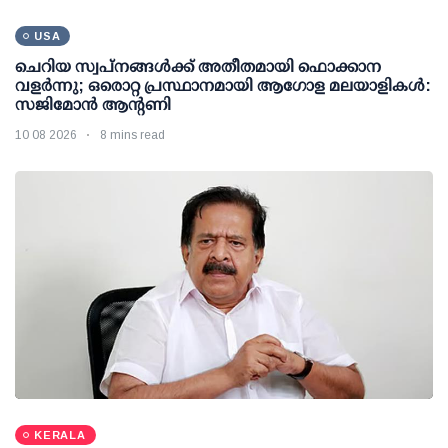
USA
ചെറിയ സ്വപ്നങ്ങൾക്ക് അതീതമായി ഫൊക്കാന
വളർന്നു; ഒരൊറ്റ പ്രസ്ഥാനമായി ആഗോള മലയാളികൾ:
സജിമോൻ ആന്റണി
10 08 2026
8 mins read
KERALA