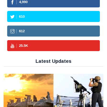
4,990
610
612
25.5
K
Latest Updates