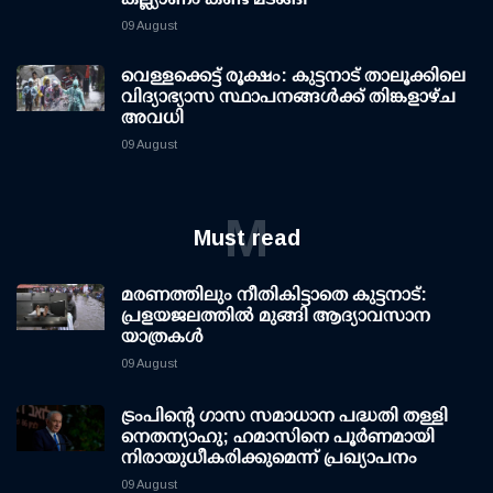
09 August
വെള്ളക്കെട്ട് രൂക്ഷം: കുട്ടനാട് താലൂക്കിലെ
വിദ്യാഭ്യാസ സ്ഥാപനങ്ങള്‍ക്ക് തിങ്കളാഴ്ച
അവധി
09 August
M
Must read
മരണത്തിലും നീതികിട്ടാതെ കുട്ടനാട്:
പ്രളയജലത്തില്‍ മുങ്ങി ആദ്യാവസാന
യാത്രകള്‍
09 August
ട്രംപിന്റെ ഗാസ സമാധാന പദ്ധതി തള്ളി
നെതന്യാഹു; ഹമാസിനെ പൂര്‍ണമായി
നിരായുധീകരിക്കുമെന്ന് പ്രഖ്യാപനം
09 August