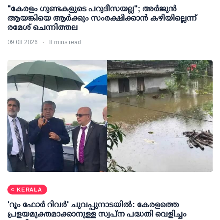
"കേരളം ഗുണ്ടകളുടെ പറുദീസയല്ല"; അർജുൻ
ആയങ്കിയെ ആർക്കും സംരക്ഷിക്കാൻ കഴിയില്ലെന്ന്
രമേശ് ചെന്നിത്തല
09 08 2026
8 mins read
KERALA
'റൂം ഫോര്‍ റിവര്‍' ചുവപ്പുനാടയില്‍: കേരളത്തെ
പ്രളയമുക്തമാക്കാനുള്ള സ്വപ്ന പദ്ധതി വെളിച്ചം