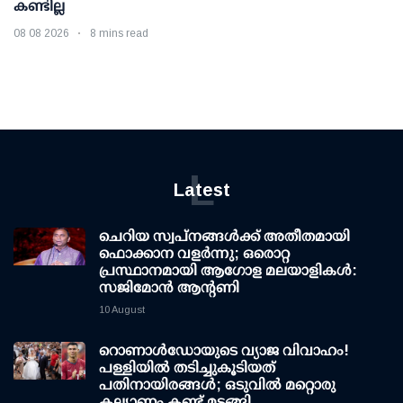
കണ്ടില്ല
08 08 2026
8 mins read
L
Latest
ചെറിയ സ്വപ്നങ്ങൾക്ക് അതീതമായി
ഫൊക്കാന വളർന്നു; ഒരൊറ്റ
പ്രസ്ഥാനമായി ആഗോള മലയാളികൾ:
സജിമോൻ ആന്റണി
10 August
റൊണാള്‍ഡോയുടെ വ്യാജ വിവാഹം!
പള്ളിയില്‍ തടിച്ചുകൂടിയത്
പതിനായിരങ്ങള്‍; ഒടുവില്‍ മറ്റൊരു
കല്ല്യാണം കണ്ട് മടങ്ങി