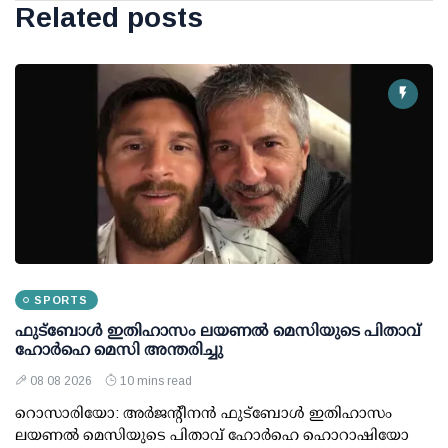
Related posts
SPORTS
ഫുട്ബോൾ ഇതിഹാസം ലയണൽ മെസിയുടെ പിതാവ്
ഹോർഹെ മെസി അന്തരിച്ചു
08 08 2026
10 mins read
റൊസാരിയോ: അർജന്റീനൻ ഫുട്ബോൾ ഇതിഹാസം
ലയണൽ മെസിയുടെ പിതാവ് ഹോർഹെ ഹൊറാഷിയോ