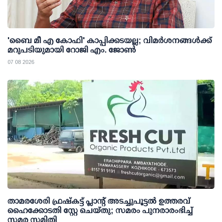
'ബൈ മീ എ കോഫി' കാപ്പിക്കടയല്ല; വിമര്‍ശനങ്ങള്‍ക്ക്
മറുപടിയുമായി റോജി എം. ജോണ്‍
07 08 2026
താമരശേരി ഫ്രഷ്കട്ട് പ്ലാന്റ് അടച്ചുപൂട്ടൽ ഉത്തരവ്
ഹൈക്കോടതി സ്റ്റേ ചെയ്തു; സമരം പുനരാരംഭിച്ച്
സമര സമിതി