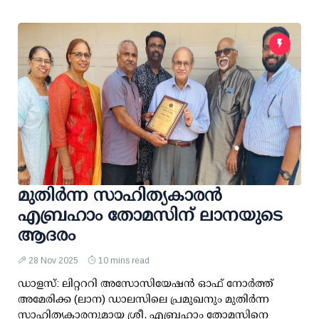
മുതിർന്ന സാഹിത്യകാരൻ
എബ്രഹാം തോമസിന് ലാനയുടെ
ആദരം
28 Nov 2025
10 mins read
ഡാളസ്: ലിറ്റററി അസോസിയേഷൻ ഓഫ് നോർത്ത്
അമേരിക്ക (ലാന) ഡാലസിലെ പ്രമുഖനും മുതിർന്ന
സാഹിത്യകാരനുമായ ശ്രീ. എബ്രഹാം തോമസിനെ