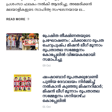
പ്രശംസാ ഫലകം നൽകി ആദരിച്ചു. അമേരിക്കൻ
മലയാളികളുടെ സാഹിത്യ സംഘടനയായ ല...
READ MORE
പ്രേഷിത തീക്ഷ്ണതയുടെ
പ്രഘോഷണം: ചിക്കാഗോ രൂപത
ചെറുപുഷ്പ മിഷൻ ലീഗ് മൂന്നാം
രൂപതാതല സമ്മേളനം
കോപ്പേലിൽ വിജയകരമായി
സമാപിച്ചു
09 Oct
ഷംഷാബാദ് രൂപതക്കുവേണ്ടി
പുതിയ ദേവാലയം നിർമ്മിച്ച്
നൽകാൻ കുഞ്ഞു മിഷനറിമാർ;
മിഷൻ ലീഗ് മൂന്നാം രൂപതാതല
സമ്മേളനം ശനിയാഴ്ച
കൊപ്പേലിൽ
01 Oct