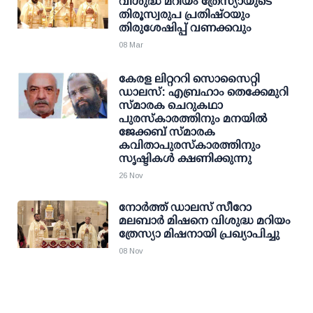
വിശുദ്ധ മറിയം ത്രേസ്യായുടെ
തിരൂസ്വരുപ പ്രതിഷ്ഠയും
തിരുശേഷിപ്പ് വണക്കവും
08 Mar
കേരള ലിറ്റററി സൊസൈറ്റി
ഡാലസ്: എബ്രഹാം തെക്കേമുറി
സ്മാരക ചെറുകഥാ
പുരസ്‌കാരത്തിനും മനയില്‍
ജേക്കബ് സ്മാരക
കവിതാപുരസ്‌കാരത്തിനും
സൃഷ്ടികള്‍ ക്ഷണിക്കുന്നു
26 Nov
നോർത്ത് ഡാലസ് സീറോ
മലബാർ മിഷനെ വിശുദ്ധ മറിയം
ത്രേസ്യാ മിഷനായി പ്രഖ്യാപിച്ചു
08 Nov