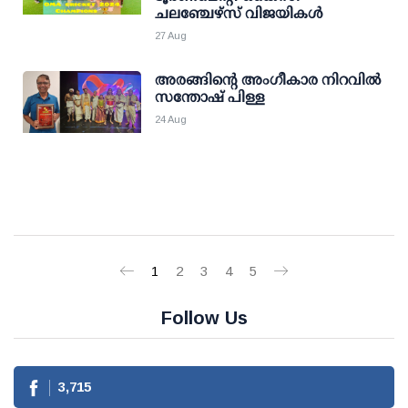
ചലഞ്ചേഴ്‌സ് വിജയികൾ
27 Aug
അരങ്ങിന്റെ അംഗീകാര നിറവിൽ
സന്തോഷ്‌ പിള്ള
24 Aug
1
2
3
4
5
Follow Us
3,715