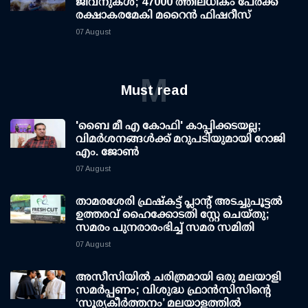
ജീവനുകള്‍; 47000 ത്തിലധികം പേര്‍ക്ക്
രക്ഷാകരമേകി മറൈന്‍ ഫിഷറീസ്
07 August
M
Must read
'ബൈ മീ എ കോഫി' കാപ്പിക്കടയല്ല;
വിമര്‍ശനങ്ങള്‍ക്ക് മറുപടിയുമായി റോജി
എം. ജോണ്‍
07 August
താമരശേരി ഫ്രഷ്കട്ട് പ്ലാന്റ് അടച്ചുപൂട്ടൽ
ഉത്തരവ് ഹൈക്കോടതി സ്റ്റേ ചെയ്തു;
സമരം പുനരാരംഭിച്ച് സമര സമിതി
07 August
അസീസിയിൽ ചരിത്രമായി ഒരു മലയാളി
സമർപ്പണം; വിശുദ്ധ ഫ്രാൻസിസിന്റെ
‘സൂര്യകീർത്തനം’ മലയാളത്തിൽ