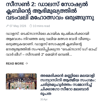
സീസൺ 2: ഡാലസ് സോഷ്യൽ
ക്ലബിന്റെ ആഭിമുഖ്യത്തിൽ
വടംവലി മഹോത്സവം ഒരുങ്ങുന്നു
07 May 2026
10 mins read
ഡാളസ്: ടെക്സാസിലെ കായിക പ്രേമികൾക്കായി
ആവേശം നിറഞ്ഞ ഒരു വലിയ മത്സര വേദി വീണ്ടും
ഒരുങ്ങുകയാണ്. ഡാളസ് സോഷ്യൽ ക്ലബിന്റെ
നേതൃത്വത്തിൽ സംഘടിപ്പിക്കുന്ന “ടെക്സാസ് ടഗ് ഓഫ്
വാർ ലീഗ് – സീസൺ 2” മെയ്ന് ഒമ്പതി...
READ MORE
അമേരിക്കൻ മണ്ണിലെ മലയാളി
സന്യാസിനി ആത്മീയ സംഗമം:
ചരിത്രമുഹൂർത്തം സമ്മാനിച്ച്
ചിക്കാഗോ സീറോ മലബാർ
രൂപത
30 Apr