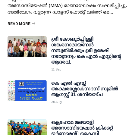
അസോസിയേഷന്‍ (MMA) ഓണാഘോഷം സംഘടിപ്പിച്ചു.
അതിവേഗം വളരുന്ന ഡാളസ് ഫോര്‍ട്ട് വര്‍ത്ത് മെ...
READ MORE
ശ്രീ കോങൂർപ്പിള്ളി
ശങ്കരനാരായണൻ
നമ്പൂതിരിക്കും ശ്രീ ഉമേഷ്‌
നരേന്ദ്രനും കെ എൽ എസ്സിന്റെ
ആദരവ്.
11 Sep
കെ എല്‍ എസ്സ്
അക്ഷരശ്ലോകസദസ് ‌സൂമിൽ
ആഗസ്റ്റ് 31 ശനിയാഴ്ച
30 Aug
ഒക്ലഹോമ മലയാളി
അസോസിയേഷൻ ക്രിക്കറ്റ്
ടൂർണമെന്റ്: ഒകെസി