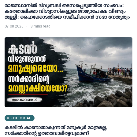
രാജസ്ഥാനിൽ ദിവ്യബലി തടസപ്പെടുത്തിയ സംഭവം:
കത്തോലിക്കാ വിശ്വാസികളുടെ ജാമ്യാപേക്ഷ വീണ്ടും
തള്ളി; ഹൈക്കോടതിയെ സമീപിക്കാൻ സഭാ നേതൃത്വം
07 08 2026
8 mins read
EDITORIAL
കടലിൽ കാണാതാകുന്നത് മനുഷ്യർ മാത്രമല്ല,
സർക്കാരിന്റെ ഉത്തരവാദിത്വവുമാണ്