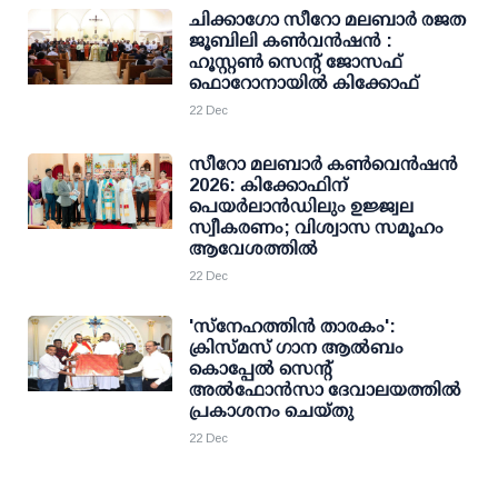
ചിക്കാഗോ സീറോ മലബാർ രജത
ജൂബിലി കൺവൻഷൻ :
ഹൂസ്റ്റൺ സെൻ്റ് ജോസഫ്
ഫൊറോനായിൽ കിക്കോഫ്
22 Dec
സീറോ മലബാർ കൺവെൻഷൻ
2026: കിക്കോഫിന്
പെയർലാൻഡിലും ഉജ്ജ്വല
സ്വീകരണം; വിശ്വാസ സമൂഹം
ആവേശത്തിൽ
22 Dec
'സ്നേഹത്തിൻ താരകം':
ക്രിസ്മസ് ഗാന ആൽബം
കൊപ്പേൽ സെന്റ്
അൽഫോൻസാ ദേവാലയത്തിൽ
പ്രകാശനം ചെയ്തു
22 Dec