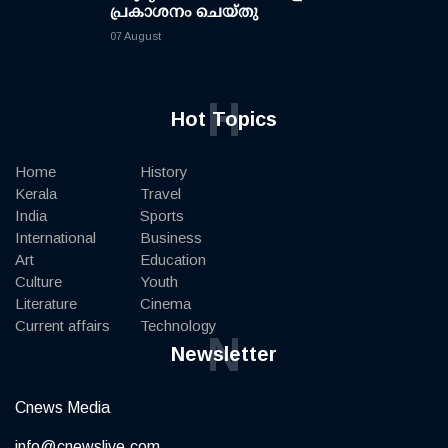
പ്രകാശനം ചെയ്തു
07 August
H
Hot Topics
Home
History
Kerala
Travel
India
Sports
International
Business
Art
Education
Culture
Youth
Literature
Cinema
Current affairs
Technology
N
Newsletter
Cnews Media
info@cnewslive.com