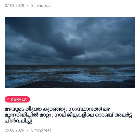
07 08 2026
8 mins read
KERALA
മഴയുടെ തീവ്രത കുറഞ്ഞു; സംസ്ഥാനത്ത് മഴ
മുന്നറിയിപ്പിൽ മാറ്റം; നാല് ജില്ലകളിലെ ഓറഞ്ച് അലർട്ട്
പിൻവലിച്ചു
05 08 2026
8 mins read