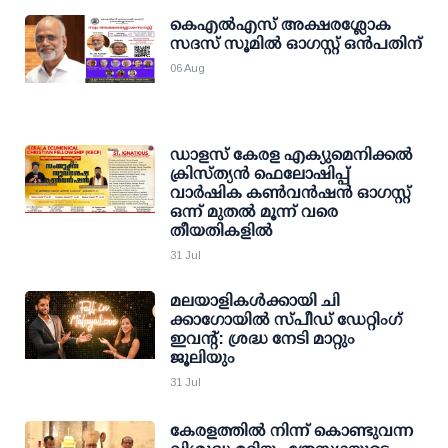
കെഎല്‍എസ് അക്ഷരശ്ലോക
സദസ് ‌സൂമിൽ ഓഗസ്റ്റ് ഒൻപതിന്
06 Aug
ഡാളസ് കേരള എക്യുമെനിക്കൽ
ക്രിസ്ത്യൻ ഫെലോഷിപ്പ്
വാർഷിക കൺവൻഷൻ ഓഗസ്റ്റ്
ഒന്ന് മുതൽ മൂന്ന് വരെ
തീയതികളിൽ
31 Jul
മലയാളികൾക്കായി ചി
ക്കാഗോയിൽ സ്പീഡ് ഡേറ്റിംഗ്
ഇവന്റ്: ശ്രദ്ധ നേടി മാറ്റും
ജൂലിയും
31 Jul
കേരളത്തില്‍ നിന്ന് കൊണ്ടുവന്ന