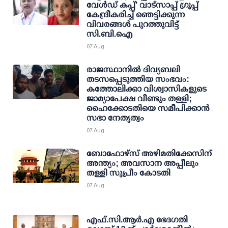
വേള്‍ഡ് കപ്പ്' വാട്സാപ്പ് ഗ്രൂപ്പ്
കേന്ദ്രീകരിച്ച് ഞെട്ടിക്കുന്ന
വിവരങ്ങള്‍ പുറത്തുവിട്ട്
സി.ബി.ഐ
07 Aug
രാജസ്ഥാനിൽ ദിവ്യബലി
തടസപ്പെടുത്തിയ സംഭവം:
കത്തോലിക്കാ വിശ്വാസികളുടെ
ജാമ്യാപേക്ഷ വീണ്ടും തള്ളി;
ഹൈക്കോടതിയെ സമീപിക്കാൻ
സഭാ നേതൃത്വം
07 Aug
ബോഫോഴ്സ് അഴിമതിക്കേസിന്
അന്ത്യം; അവസാന അപ്പീലും
തള്ളി സുപ്രീം കോടതി
07 Aug
എഫ്.സി.ആര്‍.എ ഭേദഗതി