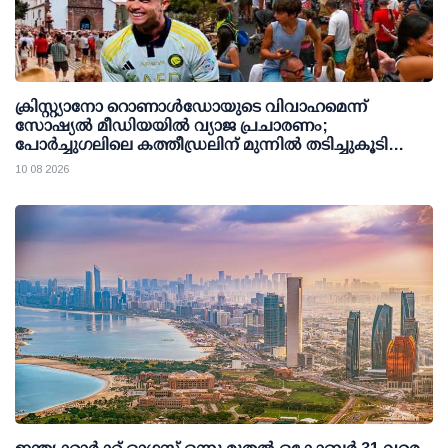
ക്രിസ്റ്റ്യാനോ റൊണാള്‍ഡോയുടെ വിവാഹമെന്ന്
സോഷ്യല്‍ മീഡിയയില്‍ വ്യാജ പ്രചാരണം;
പോര്‍ച്ചുഗലിലെ കത്തീഡ്രലിന് മുന്നില്‍ തടിച്ചുകൂടി
ജനക്കൂട്ടം
10 08 2026