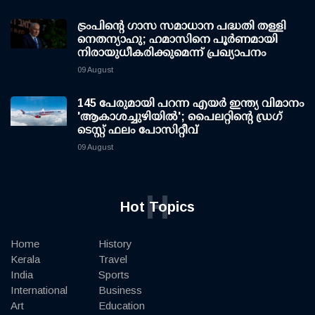
ട്രംപിന്റെ ഗാസ സമാധാന പദ്ധതി തള്ളി
നെതന്യാഹു; ഹമാസിനെ പൂര്‍ണമായി
നിരായുധീകരിക്കുമെന്ന് പ്രഖ്യാപനം
09 August
145 പേരുമായി പറന്ന എയര്‍ ഇന്ത്യ വിമാനം
'ആകാശച്ചുഴിയില്‍'; പൈലറ്റിന്റെ ഡ്രഗ്
ടെസ്റ്റ് ഫലം പോസിറ്റീവ്
09 August
H
Hot Topics
Home
History
Kerala
Travel
India
Sports
International
Business
Art
Education