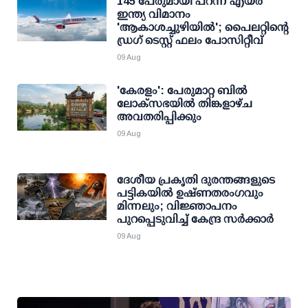
145 പേരുമായി പറന്ന എയര്‍
ഇന്ത്യ വിമാനം
'ആകാശച്ചുഴിയില്‍'; പൈലറ്റിന്റെ
ഡ്രഗ് ടെസ്റ്റ് ഫലം പോസിറ്റീവ്
09 Aug
'കേരളം': പേരുമാറ്റ ബില്‍
ലോക്സഭയില്‍ തിങ്കളാഴ്ച
അവതരിപ്പിക്കും
09 Aug
ദേശീയ പ്രകൃതി ദുരന്തങ്ങളുടെ
പട്ടികയില്‍ ഉഷ്ണതരംഗവും
മിന്നലും; വിജ്ഞാപനം
പുറപ്പെടുവിച്ച് കേന്ദ്ര സര്‍ക്കാര്‍
09 Aug