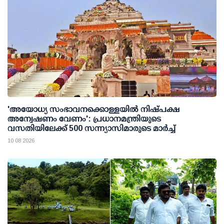
'അയോധ്യ സംഭാവനക്കൊള്ളയില്‍ നിഷ്പക്ഷ
അന്വേഷണം വേണം': പ്രധാനമന്ത്രിയുടെ
വസതിയിലേക്ക് 500 സന്ന്യാസിമാരുടെ മാര്‍ച്ച്
10 08 2026