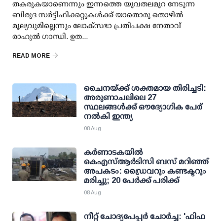
തകരുകയാണെന്നും ഇന്നത്തെ യുവതലമുറ നേടുന്ന
ബിരുദ സര്‍ട്ടിഫിക്കറ്റുകള്‍ക്ക് യാതൊരു തൊഴില്‍
മൂല്യവുമില്ലെന്നും ലോക്സഭാ പ്രതിപക്ഷ നേതാവ്
രാഹുല്‍ ഗാന്ധി. ഉത...
READ MORE
ചൈനയ്ക്ക് ശക്തമായ തിരിച്ചടി:
അരുണാചലിലെ 27
സ്ഥലങ്ങള്‍ക്ക് ഔദ്യോഗിക പേര്
നല്‍കി ഇന്ത്യ
08 Aug
കര്‍ണാടകയില്‍
കെഎസ്ആര്‍ടിസി ബസ് മറിഞ്ഞ്
അപകടം: ഡ്രൈവറും കണ്ടക്ടറും
മരിച്ചു; 20 പേര്‍ക്ക് പരിക്ക്
08 Aug
നീറ്റ് ചോദ്യപേപ്പര്‍ ചോര്‍ച്ച: 'ഫിഫ