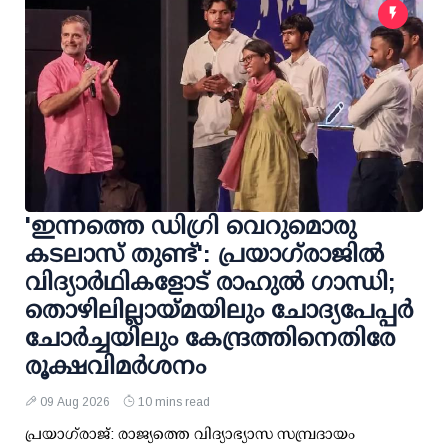
'ഇന്നത്തെ ഡിഗ്രി വെറുമൊരു
കടലാസ് തുണ്ട്': പ്രയാഗ്‌രാജില്‍
വിദ്യാര്‍ഥികളോട് രാഹുല്‍ ഗാന്ധി;
തൊഴിലില്ലായ്മയിലും ചോദ്യപേപ്പര്‍
ചോര്‍ച്ചയിലും കേന്ദ്രത്തിനെതിരേ
രൂക്ഷവിമര്‍ശനം
09 Aug 2026
10 mins read
പ്രയാഗ്‌രാജ്: രാജ്യത്തെ വിദ്യാഭ്യാസ സമ്പ്രദായം