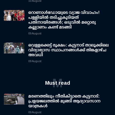
10 August
റൊണാള്‍ഡോയുടെ വ്യാജ വിവാഹം!
പള്ളിയില്‍ തടിച്ചുകൂടിയത്
പതിനായിരങ്ങള്‍; ഒടുവില്‍ മറ്റൊരു
കല്ല്യാണം കണ്ട് മടങ്ങി
09 August
വെള്ളക്കെട്ട് രൂക്ഷം: കുട്ടനാട് താലൂക്കിലെ
വിദ്യാഭ്യാസ സ്ഥാപനങ്ങള്‍ക്ക് തിങ്കളാഴ്ച
അവധി
09 August
M
Must read
മരണത്തിലും നീതികിട്ടാതെ കുട്ടനാട്:
പ്രളയജലത്തില്‍ മുങ്ങി ആദ്യാവസാന
യാത്രകള്‍
09 August