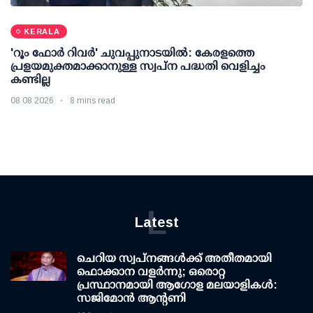
KERALA
'റൂം ഫോര്‍ റിവര്‍' ചുവപ്പുനാടയില്‍: കേരളത്തെ
പ്രളയമുക്തമാക്കാനുള്ള സ്വപ്ന പദ്ധതി വെളിച്ചം
കണ്ടില്ല
08 08 2026
8 mins read
L
Latest
ചെറിയ സ്വപ്നങ്ങൾക്ക് അതീതമായി
ഫൊക്കാന വളർന്നു; ഒരൊറ്റ
പ്രസ്ഥാനമായി ആഗോള മലയാളികൾ:
സജിമോൻ ആന്റണി