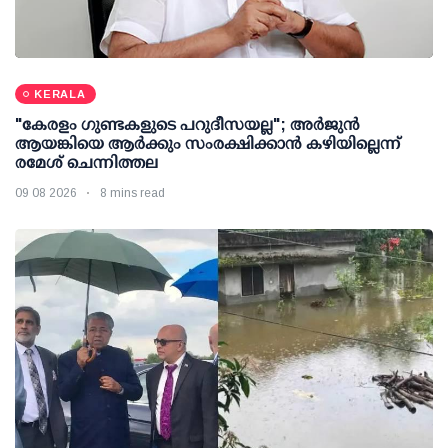
KERALA
"കേരളം ഗുണ്ടകളുടെ പറുദീസയല്ല"; അർജുൻ
ആയങ്കിയെ ആർക്കും സംരക്ഷിക്കാൻ കഴിയില്ലെന്ന്
രമേശ് ചെന്നിത്തല
09 08 2026
8 mins read