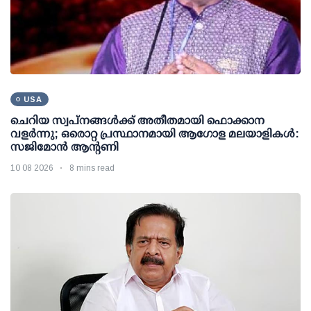
USA
ചെറിയ സ്വപ്നങ്ങൾക്ക് അതീതമായി ഫൊക്കാന
വളർന്നു; ഒരൊറ്റ പ്രസ്ഥാനമായി ആഗോള മലയാളികൾ:
സജിമോൻ ആന്റണി
10 08 2026
8 mins read