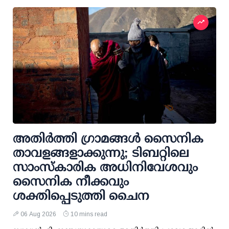
അതിര്‍ത്തി ഗ്രാമങ്ങള്‍ സൈനിക
താവളങ്ങളാക്കുന്നു; ടിബറ്റിലെ
സാംസ്‌കാരിക അധിനിവേശവും
സൈനിക നീക്കവും
ശക്തിപ്പെടുത്തി ചൈന
06 Aug 2026
10 mins read