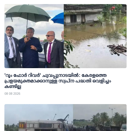
'റൂം ഫോര്‍ റിവര്‍' ചുവപ്പുനാടയില്‍: കേരളത്തെ
പ്രളയമുക്തമാക്കാനുള്ള സ്വപ്ന പദ്ധതി വെളിച്ചം
കണ്ടില്ല
08 08 2026