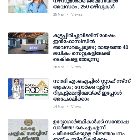
നഴ്‌സുമാര്‍ക്ക് ജര്‍മ്മനിയില്‍
അവസരം; 250 ഒഴിവുകള്‍
25 Mar
Viewss
കൂട്ടപ്പിരിച്ചുവിടലിന് ശേഷം
ഇന്‍ഫോസിസില്‍
അവസരപ്പെരുമഴ; രാജ്യത്തെ 40
ലധികം സെറ്റുകളിലേക്ക്
ടെകികളെ തേടുന്നു
20 Mar
Views
സൗദി എംഒഎച്ചില്‍ സ്റ്റാഫ് നഴ്‌സ്
ആകാം; നോര്‍ക്ക റൂട്ട്‌സ്
റിക്രൂട്ട്‌മെന്റിലേയ്ക്ക് ഇപ്പോള്‍
അപേക്ഷിക്കാം
14 Mar
Views
ഉദ്യോഗാര്‍ത്ഥികള്‍ക്ക് സന്തോഷ
വാര്‍ത്ത! കെ.എ.എസ്
പരീക്ഷയ്ക്കുള്ള വിജ്ഞാപനം
ഇന്ന് പ്രസിദ്ധീകരിക്കും