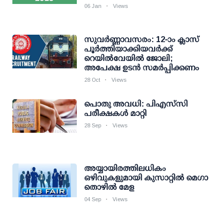
06 Jan
Views
സുവര്‍ണ്ണാവസരം: 12-ാം ക്ലാസ്
പൂര്‍ത്തിയാക്കിയവര്‍ക്ക്
റെയില്‍വേയില്‍ ജോലി;
അപേക്ഷ ഉടന്‍ സമര്‍പ്പിക്കണം
28 Oct
Views
പൊതു അവധി: പിഎസ്‌സി
പരീക്ഷകള്‍ മാറ്റി
28 Sep
Views
അയ്യായിരത്തിലധികം
ഒഴിവുകളുമായി കുസാറ്റില്‍ മെഗാ
തൊഴില്‍ മേള
04 Sep
Views