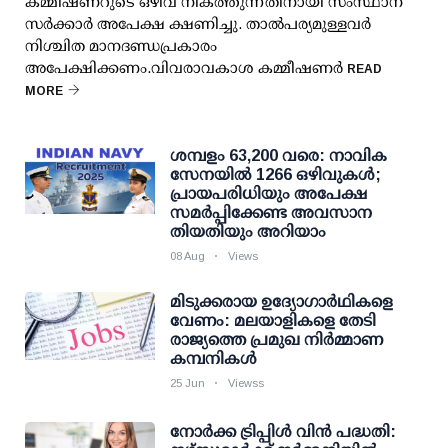
കമ്മീഷണറുടെ ഒഴിവ് നികത്തുന്നതിനായി സംസ്ഥാന
സര്‍ക്കാര്‍ അപേക്ഷ ക്ഷണിച്ചു. താല്‍പര്യമുള്ളവര്‍
നിശ്ചിത മാനദണ്ഡപ്രകാരം
അപേക്ഷിക്കണം.വിവരാവകാശ കമ്മീഷണര്‍
READ
MORE
ശമ്പളം 63,200 വരെ: നാവിക
സേനയില്‍ 1266 ഒഴിവുകള്‍;
പ്രായപരിധിയും അപേക്ഷ
സമര്‍പ്പിക്കേണ്ട അവസാന
തിയതിയും അറിയാം
08 Aug
Views
മിടുക്കരായ ഉദ്യോഗാര്‍ഥികളെ
വേണം: മലയാളികളെ തേടി
രാജ്യത്തെ പ്രമുഖ നിര്‍മ്മാണ
കമ്പനികള്‍
25 Jun
Viewss
നോര്‍ക്ക ട്രിപ്പിള്‍ വിന്‍ പദ്ധതി: