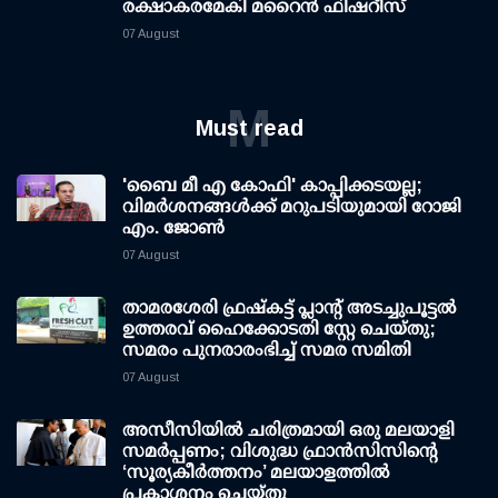
രക്ഷാകരമേകി മറൈന്‍ ഫിഷറീസ്
07 August
M
Must read
'ബൈ മീ എ കോഫി' കാപ്പിക്കടയല്ല;
വിമര്‍ശനങ്ങള്‍ക്ക് മറുപടിയുമായി റോജി
എം. ജോണ്‍
07 August
താമരശേരി ഫ്രഷ്കട്ട് പ്ലാന്റ് അടച്ചുപൂട്ടൽ
ഉത്തരവ് ഹൈക്കോടതി സ്റ്റേ ചെയ്തു;
സമരം പുനരാരംഭിച്ച് സമര സമിതി
07 August
അസീസിയിൽ ചരിത്രമായി ഒരു മലയാളി
സമർപ്പണം; വിശുദ്ധ ഫ്രാൻസിസിന്റെ
‘സൂര്യകീർത്തനം’ മലയാളത്തിൽ
പ്രകാശനം ചെയ്തു