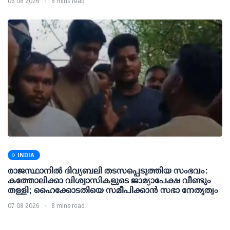
06 08 2026
8 mins read
INDIA
രാജസ്ഥാനിൽ ദിവ്യബലി തടസപ്പെടുത്തിയ സംഭവം:
കത്തോലിക്കാ വിശ്വാസികളുടെ ജാമ്യാപേക്ഷ വീണ്ടും
തള്ളി; ഹൈക്കോടതിയെ സമീപിക്കാൻ സഭാ നേതൃത്വം
07 08 2026
8 mins read