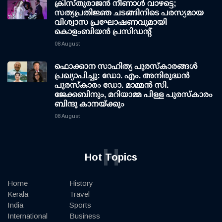
ക്രിസ്തുരാജൻ നീണാൾ വാഴട്ടെ;
സത്യപ്രതിജ്ഞ ചടങ്ങിനിടെ പരസ്യമായ
വിശ്വാസ പ്രഘോഷണവുമായി
കൊളംബിയൻ പ്രസിഡന്റ്
08 August
ഫൊക്കാന സാഹിത്യ പുരസ്‌കാരങ്ങള്‍
പ്രഖ്യാപിച്ചു: ഡോ. എം. അനിരുദ്ധന്‍
പുരസ്‌കാരം ഡോ. മാമ്മന്‍ സി.
ജേക്കബിനും, മറിയാമ്മ പിള്ള പുരസ്‌കാരം
ബിന്ദു കാനയ്ക്കും
08 August
H
Hot Topics
Home
History
Kerala
Travel
India
Sports
International
Business