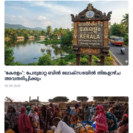
'കേരളം': പേരുമാറ്റ ബില്‍ ലോക്സഭയില്‍ തിങ്കളാഴ്ച
അവതരിപ്പിക്കും
09 08 2026