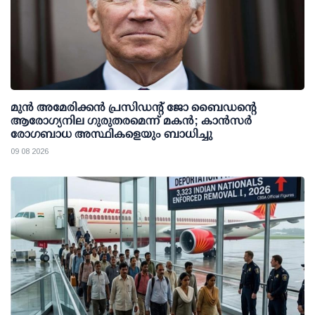
മുന്‍ അമേരിക്കന്‍ പ്രസിഡന്റ് ജോ ബൈഡന്റെ
ആരോഗ്യനില ഗുരുതരമെന്ന് മകന്‍; കാന്‍സര്‍
രോഗബാധ അസ്ഥികളെയും ബാധിച്ചു
09 08 2026