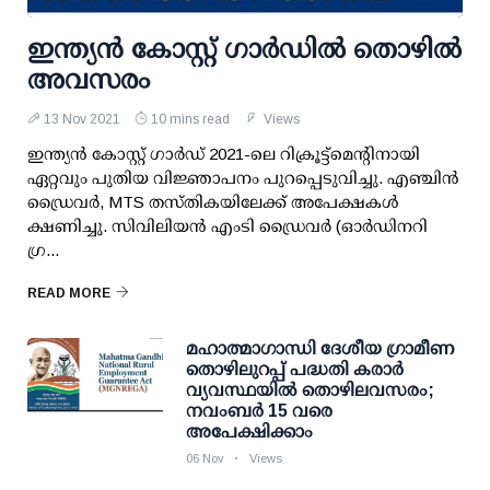
ഇന്ത്യൻ കോസ്റ്റ് ഗാർഡിൽ തൊഴിൽ
അവസരം
13 Nov 2021
10 mins read
Views
ഇന്ത്യൻ കോസ്റ്റ് ഗാർഡ് 2021-ലെ റിക്രൂട്ട്‌മെന്റിനായി
ഏറ്റവും പുതിയ വിജ്ഞാപനം പുറപ്പെടുവിച്ചു. എഞ്ചിൻ
ഡ്രൈവർ, MTS തസ്തികയിലേക്ക് അപേക്ഷകൾ
ക്ഷണിച്ചു. സിവിലിയൻ എംടി ഡ്രൈവർ (ഓർഡിനറി
ഗ്ര...
READ MORE
മഹാത്മാഗാന്ധി ദേശീയ ഗ്രാമീണ
തൊഴിലുറപ്പ് പദ്ധതി കരാര്‍
വ്യവസ്ഥയില്‍ തൊഴിലവസരം;
നവംബര്‍ 15 വരെ
അപേക്ഷിക്കാം
06 Nov
Views