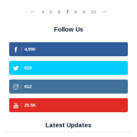
4
5
6
7
8
9
10
Follow Us
4,990
610
612
25.5
K
Latest Updates