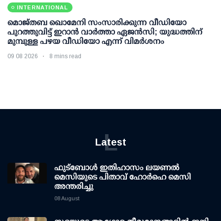
INTERNATIONAL
മൊജ്തബ ഖൊമേനി സംസാരിക്കുന്ന വീഡിയോ
പുറത്തുവിട്ട് ഇറാന്‍ വാര്‍ത്താ ഏജന്‍സി; യുദ്ധത്തിന്
മുമ്പുള്ള പഴയ വീഡിയോ എന്ന് വിമര്‍ശനം
09 08 2026
8 mins read
L
Latest
ഫുട്ബോൾ ഇതിഹാസം ലയണൽ
മെസിയുടെ പിതാവ് ഹോർഹെ മെസി
അന്തരിച്ചു
08 August