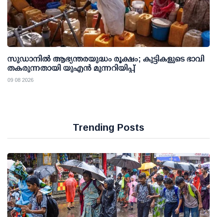
സുഡാനിൽ ആഭ്യന്തരയുദ്ധം രൂക്ഷം; കുട്ടികളുടെ ഭാവി
തകരുന്നതായി യുഎൻ മുന്നറിയിപ്പ്
09 08 2026
Trending Posts