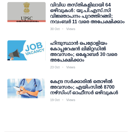
വിവിധ തസ്തികളിലായി 64
ഒഴിവുകള്‍: യു.പി.എസ്.സി
വിജ്ഞാപനം പുറത്തിറങ്ങി;
നവംബര്‍ 11 വരെ അപേക്ഷിക്കാം
30 Oct
Views
ഹിന്ദുസ്ഥാന്‍ പെട്രോളിയം
കോപ്പറേഷന്‍ ലിമിറ്റഡിൽ
അവസരം; ഒക്ടോബര്‍ 30 വരെ
അപേക്ഷിക്കാം
23 Oct
Views
കേന്ദ്ര സർക്കാരിൽ തൊഴിൽ
അവസരം; എയിംസിൽ 8700
നഴ്സിംഗ് ഓഫീസർ ഒഴിവുകൾ
19 Oct
Views