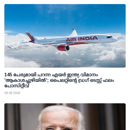
145 പേരുമായി പറന്ന എയര്‍ ഇന്ത്യ വിമാനം
'ആകാശച്ചുഴിയില്‍'; പൈലറ്റിന്റെ ഡ്രഗ് ടെസ്റ്റ് ഫലം
പോസിറ്റീവ്
09 08 2026