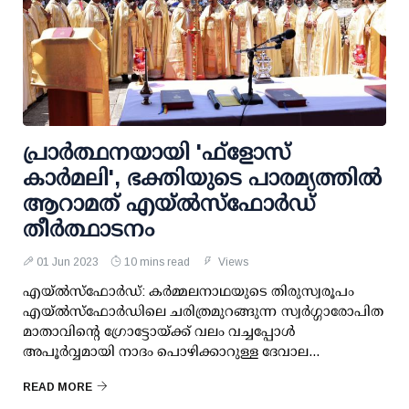
പ്രാർത്ഥനയായി 'ഫ്ളോസ്
കാർമലി', ഭക്തിയുടെ പാരമ്യത്തിൽ
ആറാമത് എയ്‌ൽസ്‌ഫോർഡ്
തീർത്ഥാടനം
01 Jun 2023
10 mins read
Views
എയ്‌ൽസ്‌ഫോർഡ്: കർമ്മലനാഥയുടെ തിരുസ്വരൂപം
എയ്‌ൽസ്‌ഫോർഡിലെ ചരിത്രമുറങ്ങുന്ന സ്വർഗ്ഗാരോപിത
മാതാവിന്റെ ഗ്രോട്ടോയ്‌ക്ക്‌ വലം വച്ചപ്പോൾ
അപൂർവ്വമായി നാദം പൊഴിക്കാറുള്ള ദേവാല...
READ MORE