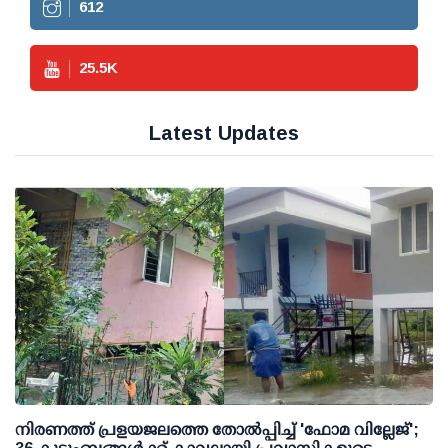
612
25.5
K
Latest Updates
നിരണത്ത് പ്രളയജലത്തെ തോല്‍പ്പിച്ച് 'ഫോമ വില്ലേജ്';