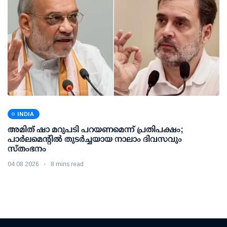
INDIA
അമിത് ഷാ മറുപടി പറയണമെന്ന് പ്രതിപക്ഷം;
പാര്‍ലമെന്റില്‍ തുടര്‍ച്ചയായ നാലാം ദിവസവും
സ്തംഭനം
04 08 2026
8 mins read