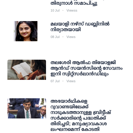
തിരുനാൾ സമാപിച്ചു
10 Jul
Viewss
മലയാളി നഴ്സ് ഡബ്ലിനില്‍
നിര്യാതയായി
08 Jul
Views
തലശേരി ആല്‍ഫ തിയോളജി
ആന്‍ഡ് സയന്‍സിന്റെ സേവനം
ഇനി സ്വിറ്റ്‌സര്‍ലാന്‍ഡിലും
07 Jul
Views
അഭയാര്‍ഥികളെ
റുവാണ്ടയിലേക്ക്
നാടുകടത്താനുള്ള ബ്രിട്ടീഷ്
സര്‍ക്കാരിന്റെ പദ്ധതിക്ക്
തിരിച്ചടി; മനുഷ്യാവകാശ
ലംഘനമെന്ന് കോടതി