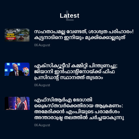
L
Latest
സഹതാപമല്ല വേണ്ടത്, ശാശ്വത പരിഹാരം!
കുട്ടനാടിനെ ഇനിയും മുക്കിക്കൊല്ലരുത്
06 August
എക്സിക്യൂട്ടീവ് കമ്മിറ്റി പിന്തുണച്ചു;
ജിയാനി ഇന്‍ഫാന്റിനോയ്ക്ക് ഫിഫ
പ്രസിഡന്റ് സ്ഥാനത്ത് തുടരാം
06 August
എഫ്‌സി‌ആര്‍‌എ ഭേദഗതി
ക്രൈസ്തവർക്കെതിരായ ആക്രമണം:
അമേരിക്കൻ എംപിയുടെ പരാമർശം
അന്താരാഷ്ട്ര തലത്തിൽ ചർച്ചയാകുന്നു
06 August