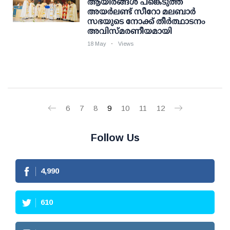
ആയിരങ്ങൾ പങ്കെടുത്ത
അയർലണ്ട് സീറോ മലബാർ
സഭയുടെ നോക്ക് തീർത്ഥാടനം
അവിസ്മരണീയമായി
18 May
Views
6
7
8
9
10
11
12
Follow Us
4,990
610