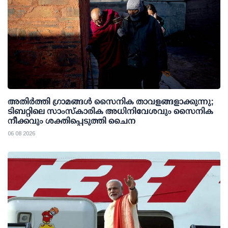
അതിര്‍ത്തി ഗ്രാമങ്ങള്‍ സൈനിക താവളങ്ങളാക്കുന്നു;
ടിബറ്റിലെ സാംസ്‌കാരിക അധിനിവേശവും സൈനിക
നീക്കവും ശക്തിപ്പെടുത്തി ചൈന
06 08 2026