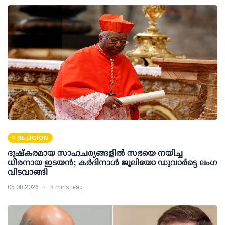
RELIGION
ദുഷ്കരമായ സാഹചര്യങ്ങളിൽ സഭയെ നയിച്ച
ധീരനായ ഇടയൻ; കർദിനാൾ ജൂലിയോ ഡുവാർട്ടെ ലംഗ
വിടവാങ്ങി
05 08 2026
8 mins read