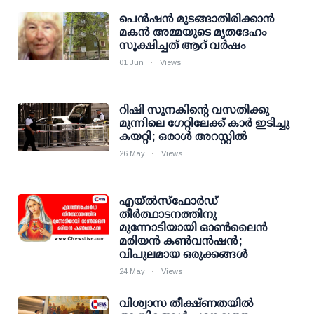
പെന്‍ഷന്‍ മുടങ്ങാതിരിക്കാന്‍
മകന്‍ അമ്മയുടെ മൃതദേഹം
സൂക്ഷിച്ചത് ആറ് വര്‍ഷം
01 Jun
Views
റിഷി സുനകിന്റെ വസതിക്കു
മുന്നിലെ ഗേറ്റിലേക്ക് കാര്‍ ഇടിച്ചു
കയറ്റി; ഒരാള്‍ അറസ്റ്റില്‍
26 May
Views
എയ്‌ൽസ്‌ഫോർഡ്
തീർത്ഥാടനത്തിനു
മുന്നോടിയായി ഓൺലൈൻ
മരിയൻ കൺവൻഷൻ;
വിപുലമായ ഒരുക്കങ്ങൾ
24 May
Views
വിശ്വാസ തീക്ഷ്ണതയിൽ