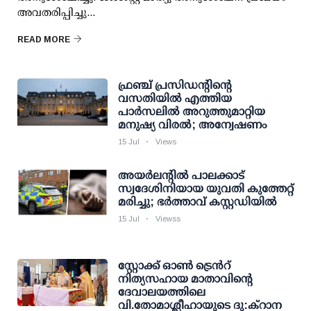
അവതരിപ്പിച്ചു...
READ MORE
ഫ്രഞ്ച് പ്രസിഡന്റിന്റെ
വസതിയില്‍ എത്തിയ
പാര്‍സലില്‍ അറുത്തുമാറ്റിയ
മനുഷ്യ വിരല്‍; അന്വേഷണം
15 Jul
Views
അയർലന്റില്‍ പാലക്കാട്
സ്വദേശിനിയായ യുവതി കുത്തേറ്റ്
മരിച്ചു; ഭര്‍ത്താവ് കസ്റ്റഡിയില്‍
15 Jul
Viewss
സ്റ്റോക്ക് ഓൺ ട്രെൻറ്
നിത്യസഹായ മാതാവിൻ്റെ
ദേവാലയത്തിലെ
വി.തോമാശ്ലീഹായുടെ ദു:ക്റാന