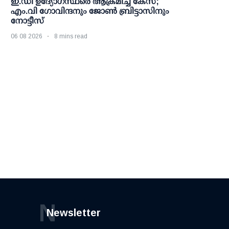
ഇ.ഡി ഉദ്യോഗസ്ഥരെ ആക്രമിച്ച കേസ്;
എം.വി ഗോവിന്ദനും ജോണ്‍ ബ്രിട്ടാസിനും
നോട്ടീസ്
06 08 2026
8 mins read
N
Newsletter