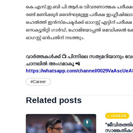
കെ.എസ്.ഇ.ബി പി.ആര്‍.ഒ വിവരണാത്മക പരീക്ഷ 
രണ്ട് മണിക്കൂര്‍ ദൈര്‍ഘ്യമുള്ള പരീക്ഷ ഇംഗ്ലീഷ
ഹെല്‍ത്ത് ഇന്‍സ്‌പെക്ടര്‍ക്ക് ഓഗസ്റ്റ് എട്ടിന് പരീക
സെക്യൂരിറ്റി ഗാര്‍ഡ്, ഹോമിയോപ്പതി മെഡിക്കല്‍
ഓഗസ്റ്റ് ഒന്‍പതിന് നടത്തും.
വാർത്തകൾക്ക് 📺 പിന്നിലെ സത്യമറിയാനും വേ
ചാനലിൽ അംഗമാകൂ 📲
https://whatsapp.com/channel/0029VaAscUe
#Career
Related posts
CAREER
"ജീവിതത്തില
സാങ്കേതികവ