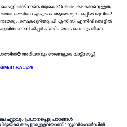
ഓഗസ്റ്റ് രണ്ടിനാണ്. ആകെ 315 അപേക്ഷകരാണുള്ളത്.
ിലോ മലയാളത്തിലോ എഴുതാം. ആരോഗ്യ വകുപ്പില്‍ ജൂനിയര്‍
്ഷ നടത്തും. സെക്രട്ടേറിയറ്റ്, പി.എസ്.സി എന്നിവിടങ്ങളില്‍
 കോളജില്‍ ഹൗസ് കീപ്പര്‍ എന്നിവയുടെ പൊതുപരീക്ഷ
ഗത്തിൽ⌚ അറിയാനും ഞങ്ങളുടെ വാട്ട്സാപ്പ്
A89MdGiBAUc26
െ ഏറ്റവും പ്രധാനപ്പെട്ട പാഠങ്ങൾ
ിദ്യയ്ക്ക് അപ്പുറമുള്ളവയാണ്." സ്റ്റാൻഫോർഡിൽ