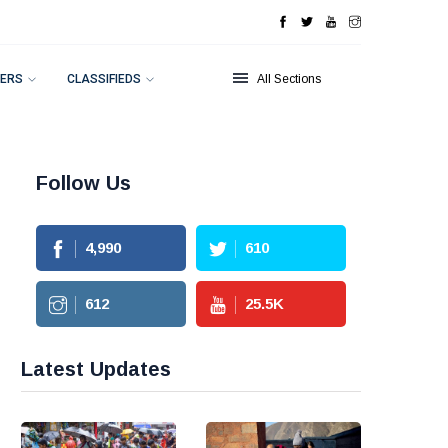
ERS
CLASSIFIEDS
All Sections
Follow Us
4,990
610
612
25.5
K
Latest Updates