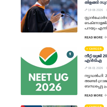
തിളങ്ങി സുന
19 06 2026
സ്റ്റാൻഫോർഡ
ടെക്നോളജികള
പറയും എന്ന
READ MORE
CAREER
നീറ്റ് യുജി 
എന്‍ടിഎ
06 01 2026
ന്യൂഡല്‍ഹി: 
അണ്ടര്‍ ഗ്രാജ
ബന്ധപ്പെട്ട പ
READ MORE
CAREER