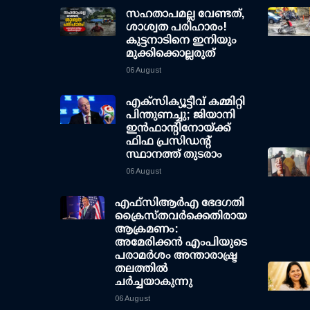
സഹതാപമല്ല വേണ്ടത്,
ശാശ്വത പരിഹാരം!
കുട്ടനാടിനെ ഇനിയും
മുക്കിക്കൊല്ലരുത്
06 August
എക്സിക്യൂട്ടീവ് കമ്മിറ്റി
പിന്തുണച്ചു; ജിയാനി
ഇന്‍ഫാന്റിനോയ്ക്ക്
ഫിഫ പ്രസിഡന്റ്
സ്ഥാനത്ത് തുടരാം
06 August
എഫ്‌സി‌ആര്‍‌എ ഭേദഗതി
ക്രൈസ്തവർക്കെതിരായ
ആക്രമണം:
അമേരിക്കൻ എംപിയുടെ
പരാമർശം അന്താരാഷ്ട്ര
തലത്തിൽ
ചർച്ചയാകുന്നു
06 August