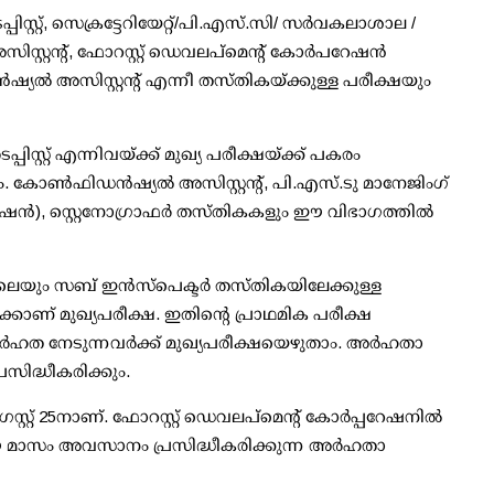
റ്റ്, സെക്രട്ടേറിയേറ്റ്/പി.എസ്.സി/ സര്‍വകലാശാല /
സിസ്റ്റന്റ്, ഫോറസ്റ്റ് ഡെവലപ്‌മെന്റ് കോര്‍പറേഷന്‍
്യല്‍ അസിസ്റ്റന്റ് എന്നീ തസ്തികയ്ക്കുള്ള പരീക്ഷയും
്ക് ടൈപ്പിസ്റ്റ് എന്നിവയ്ക്ക് മുഖ്യ പരീക്ഷയ്ക്ക് പകരം
കും. കോണ്‍ഫിഡന്‍ഷ്യല്‍ അസിസ്റ്റന്റ്, പി.എസ്.ടു മാനേജിംഗ്
േഷന്‍), സ്റ്റെനോഗ്രാഫര്‍ തസ്തികകളും ഈ വിഭാഗത്തില്‍
ം സബ് ഇന്‍സ്‌പെക്ടര്‍ തസ്തികയിലേക്കുള്ള
‍ക്കാണ് മുഖ്യപരീക്ഷ. ഇതിന്റെ പ്രാഥമിക പരീക്ഷ
അര്‍ഹത നേടുന്നവര്‍ക്ക് മുഖ്യപരീക്ഷയെഴുതാം. അര്‍ഹതാ
ദ്ധീകരിക്കും.
റ്റ് 25നാണ്. ഫോറസ്റ്റ് ഡെവലപ്‌മെന്റ് കോര്‍പ്പറേഷനില്‍
. ഈ മാസം അവസാനം പ്രസിദ്ധീകരിക്കുന്ന അര്‍ഹതാ