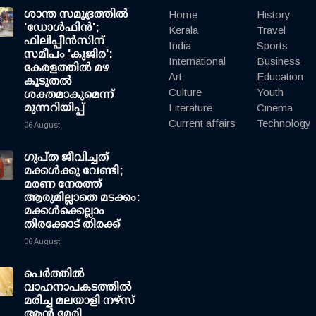
ശാന്ത സമുദ്രത്തില്‍
Home
History
'ഡോള്‍ഫിന്‍';
Kerala
Travel
ഫിലിപ്പീന്‍സിന്
India
Sports
സമീപം 'കുജിര':
International
Business
കേരളത്തില്‍ മഴ
Art
Education
കൂടുതല്‍
Culture
Youth
ശക്തമാകുമെന്ന്
മുന്നറിയിപ്പ്
Literature
Cinema
Current affairs
Technology
06 August
ഗുപ്ത ജീവിച്ചത്
മക്കള്‍ക്കു വേണ്ടി;
മരണ നേരത്ത്
ആരുമില്ലാതെ മടക്കം:
മക്കള്‍ക്കെല്ലാം
തിരക്കോട് തിരക്ക്
06 August
പെർത്തിൽ
വാഹനാപകടത്തിൽ
മരിച്ച മലയാളി നഴ്സ്
ആൻ മേരി