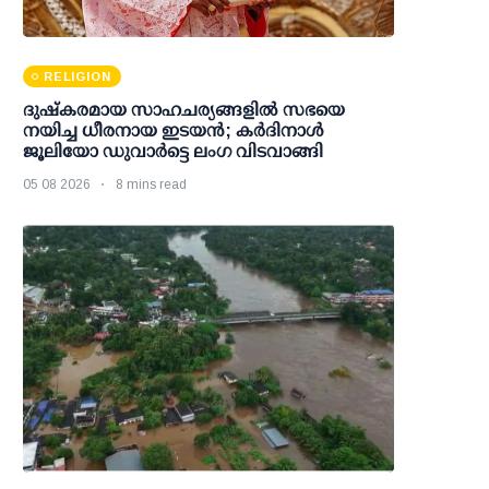
RELIGION
ദുഷ്കരമായ സാഹചര്യങ്ങളിൽ സഭയെ
നയിച്ച ധീരനായ ഇടയൻ; കർദിനാൾ
ജൂലിയോ ഡുവാർട്ടെ ലംഗ വിടവാങ്ങി
05 08 2026
8 mins read