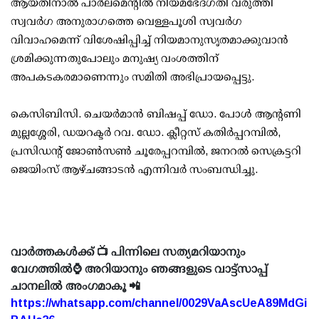
ആയതിനാല്‍ പാര്‍ലമെന്റില്‍ നിയമഭേദഗതി വരുത്തി
സ്വവര്‍ഗ അനുരാഗത്തെ വെള്ളപൂശി സ്വവര്‍ഗ
വിവാഹമെന്ന് വിശേഷിപ്പിച്ച് നിയമാനുസൃതമാക്കുവാന്‍
ശ്രമിക്കുന്നതുപോലും മനുഷ്യ വംശത്തിന്
അപകടകരമാണെന്നും സമിതി അഭിപ്രായപ്പെട്ടു.
കെസിബിസി. ചെയര്‍മാന്‍ ബിഷപ്പ് ഡോ. പോള്‍ ആന്റണി
മുല്ലശ്ശേരി, ഡയറക്ടര്‍ റവ. ഡോ. ക്ലീറ്റസ് കതിര്‍പ്പറമ്പില്‍,
പ്രസിഡന്റ് ജോണ്‍സണ്‍ ചൂരേപ്പറമ്പില്‍, ജനറല്‍ സെക്രട്ടറി
ജെയിംസ് ആഴ്ചങ്ങാടന്‍ എന്നിവര്‍ സംബന്ധിച്ചു.
വാർത്തകൾക്ക് 📺 പിന്നിലെ സത്യമറിയാനും
വേഗത്തിൽ⌚ അറിയാനും ഞങ്ങളുടെ വാട്ട്സാപ്പ്
ചാനലിൽ അംഗമാകൂ 📲
https://whatsapp.com/channel/0029VaAscUeA89MdGi