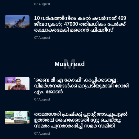
07 August
10 വര്‍ഷത്തിനിടെ കടല്‍ കവര്‍ന്നത് 469
ജീവനുകള്‍; 47000 ത്തിലധികം പേര്‍ക്ക്
രക്ഷാകരമേകി മറൈന്‍ ഫിഷറീസ്
07 August
M
Must read
'ബൈ മീ എ കോഫി' കാപ്പിക്കടയല്ല;
വിമര്‍ശനങ്ങള്‍ക്ക് മറുപടിയുമായി റോജി
എം. ജോണ്‍
07 August
താമരശേരി ഫ്രഷ്കട്ട് പ്ലാന്റ് അടച്ചുപൂട്ടൽ
ഉത്തരവ് ഹൈക്കോടതി സ്റ്റേ ചെയ്തു;
സമരം പുനരാരംഭിച്ച് സമര സമിതി
07 August