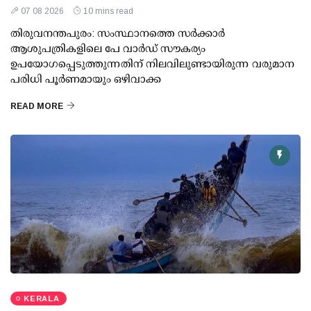
07 08 2026
10 mins read
തിരുവനന്തപുരം: സംസ്ഥാനത്തെ സര്‍ക്കാര്‍
ആശുപത്രികളിലെ പേ വാര്‍ഡ് സൗകര്യം
ഉപയോഗപ്പെടുത്തുന്നതിന് നിലവിലുണ്ടായിരുന്ന വരുമാന
പരിധി പൂര്‍ണമായും ഒഴിവാക്ക
READ MORE
KERALA