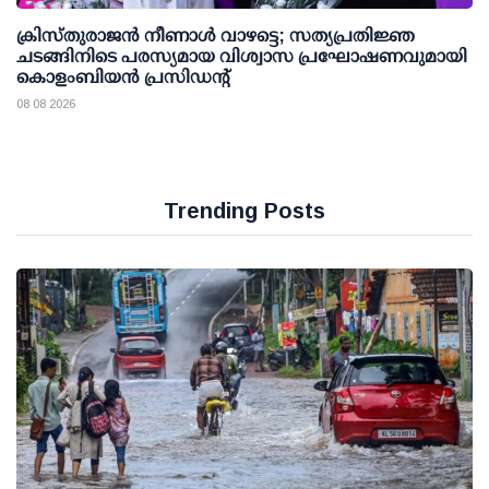
ക്രിസ്തുരാജൻ നീണാൾ വാഴട്ടെ; സത്യപ്രതിജ്ഞ
ചടങ്ങിനിടെ പരസ്യമായ വിശ്വാസ പ്രഘോഷണവുമായി
കൊളംബിയൻ പ്രസിഡന്റ്
08 08 2026
Trending Posts