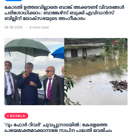
കോടതി ഉത്തരവില്ലാതെ ബാങ്ക് അക്കൗണ്ട് വിവരങ്ങള്‍
പരിശോധിക്കാം: ബാങ്കേഴ്സ് ബുക്ക് എവിഡന്‍സ്
ബില്ലിന് ലോക്സഭയുടെ അംഗീകാരം
06 08 2026
8 mins read
KERALA
'റൂം ഫോര്‍ റിവര്‍' ചുവപ്പുനാടയില്‍: കേരളത്തെ
പ്രളയമുക്തമാക്കാനുള്ള സ്വപ്ന പദ്ധതി വെളിച്ചം