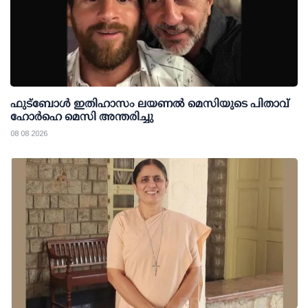
ഫുട്ബോൾ ഇതിഹാസം ലയണൽ മെസിയുടെ പിതാവ്
ഹോർഹെ മെസി അന്തരിച്ചു
08 08 2026