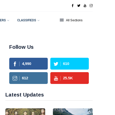
ERS
CLASSIFIEDS
All Sections
Follow Us
4,990
610
612
25.5
K
Latest Updates