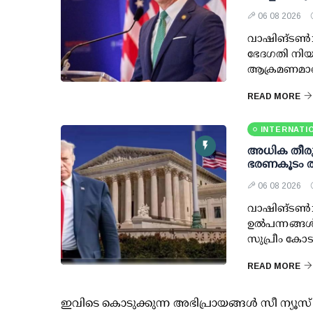
06 08 2026
വാഷിങ്ടൺ: 
ഭേദഗതി നിയ
ആക്രമണമാണെ
READ MORE
INTERNATI
അധിക തീരുവ
ഭരണകൂടം തി
06 08 2026
വാഷിങ്ടണ്‍: 
ഉല്‍പന്നങ്ങ
സുപ്രീം കോട
READ MORE
ഇവിടെ കൊടുക്കുന്ന അഭിപ്രായങ്ങള്‍ സീ ന്യ