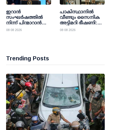
ഇറാന്‍
പാകിസ്ഥാനില്‍
സംഘര്‍ഷത്തില്‍
വീണ്ടും സൈനിക
നിന്ന് പിന്മാറാന്‍
അട്ടിമറി ഭീഷണി:
യു.എസ് നീക്കം;
അസിം മുനീറിന്റെ
08 08 2026
08 08 2026
തന്ത്രപരമായ വഴി
നീക്കങ്ങള്‍
തേടി ട്രംപ്
ഉറ്റുനോക്കി
ഭരണകൂടം
ലോകരാഷ്ട്രങ്ങള്‍
Trending Posts