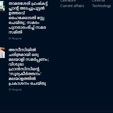
Literature
Cinema
താമരശേരി ഫ്രഷ്കട്ട്
Current affairs
Technology
പ്ലാന്റ് അടച്ചുപൂട്ടൽ
ഉത്തരവ്
ഹൈക്കോടതി സ്റ്റേ
ചെയ്തു; സമരം
പുനരാരംഭിച്ച് സമര
സമിതി
07 August
അസീസിയിൽ
ചരിത്രമായി ഒരു
മലയാളി സമർപ്പണം;
വിശുദ്ധ
ഫ്രാൻസിസിന്റെ
‘സൂര്യകീർത്തനം’
മലയാളത്തിൽ
പ്രകാശനം ചെയ്തു
07 August