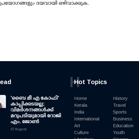
പ്രയോഗങ്ങളും ദയവായി ഒഴിവാക്കുക.
H
read
Hot Topics
'ബൈ മീ എ കോഫി'
Home
History
കാപ്പിക്കടയല്ല;
Kerala
Travel
വിമര്‍ശനങ്ങള്‍ക്ക്
India
Sports
മറുപടിയുമായി റോജി
International
Business
എം. ജോണ്‍
Art
Education
07 August
Culture
Youth