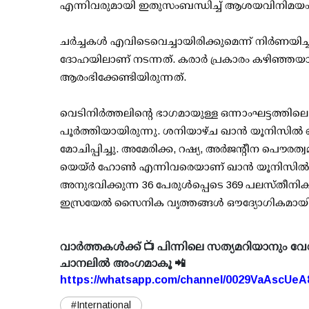
എന്നിവരുമായി ഇതുസംബന്ധിച്ച് ആശയവിനിമയം ന
ചർച്ചകള്‍ എവിടെവെച്ചായിരിക്കുമെന്ന് നിർണയിച്ചിട
ദോഹയിലാണ് നടന്നത്. കരാർ പ്രകാരം കഴിഞ്ഞയാഴ
ആരംഭിക്കേണ്ടിയിരുന്നത്.
വെടിനിർത്തലിൻ്റെ ഭാഗമായുള്ള ഒന്നാംഘട്ടത്ത
പൂർത്തിയായിരുന്നു. ശനിയാഴ്ച ഖാൻ യൂനിസിൽ വെ
മോചിപ്പിച്ചു. അമേരിക്ക, റഷ്യ, അർജൻ്റീന പൌ
യെയ്ർ ഹോൺ എന്നിവരെയാണ് ഖാൻ യൂനിസിൽ വെച്ച്
അനുഭവിക്കുന്ന 36 പേരുൾപ്പെടെ 369 പലസ്തീനികളെ
ഇസ്രയേൽ സൈനിക വൃത്തങ്ങൾ ഔദ്യോഗികമായി അറ
വാർത്തകൾക്ക് 📺 പിന്നിലെ സത്യമറിയാനും വേ
ചാനലിൽ അംഗമാകൂ 📲
https://whatsapp.com/channel/0029VaAscUe
#International