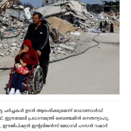
ട്ട ചർച്ചകള്‍ ഉടൻ ആരംഭിക്കുമെന്ന് ഡൊണാൾഡ്
റ്‌കോഫ്. ഇസ്രയേലി പ്രധാനമന്ത്രി ബെഞ്ചമിൻ നെതന്യാഹു,
നി, ഈജിപ്ഷ്യൻ ഇൻ്റലിജൻസ് മേധാവി ഹസൻ റഷാദ്