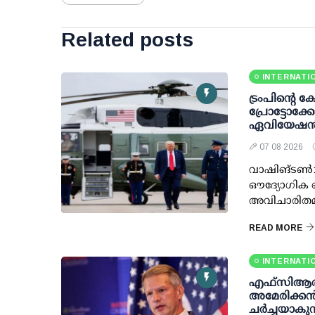
Related posts
INTERNATI
ട്രംപിന്റെ 
പ്രോട്ടോക
ഏവിയേഷന്
07 08 2026
വാഷിങ്ടണ്‍:
ഔദ്യോഗിക ഹ
അവിചാരിതമാ
READ MORE
INTERNATI
എഫ്‌സി‌ആര
അമേരിക്കൻ
ചർച്ചയാകുന