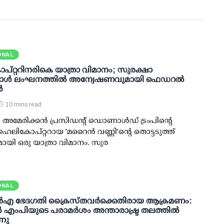
ONAL
കോപ്റ്ററിനരികെ യാത്രാ വിമാനം; സുരക്ഷാ
്കോള്‍ ലംഘനത്തില്‍ അന്വേഷണവുമായി ഫെഡറല്‍
‍
10 mins read
 അമേരിക്കന്‍ പ്രസിഡന്റ് ഡൊണാള്‍ഡ് ട്രംപിന്റെ
െലികോപ്റ്ററായ 'മറൈന്‍ വണ്ണി'ന്റെ തൊട്ടടുത്ത്
യി ഒരു യാത്രാ വിമാനം. സുര
ONAL
്‍‌എ ഭേദഗതി ക്രൈസ്തവർക്കെതിരായ ആക്രമണം:
 എംപിയുടെ പരാമർശം അന്താരാഷ്ട്ര തലത്തിൽ
്നു