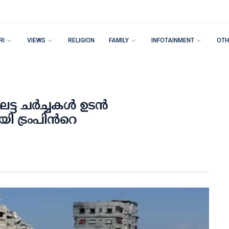
RI
VIEWS
RELIGION
FAMILY
INFOTAINMENT
OTH
്ട ചർച്ചകള്‍ ഉടൻ
 ട്രംപിന്‍റെ