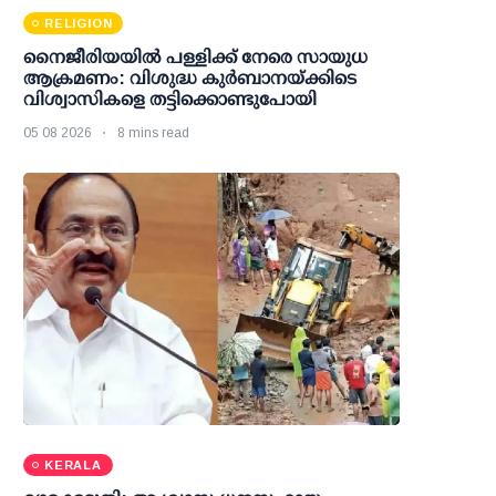
RELIGION
നൈജീരിയയിൽ പള്ളിക്ക് നേരെ സായുധ
ആക്രമണം: വിശുദ്ധ കുർബാനയ്ക്കിടെ
വിശ്വാസികളെ തട്ടിക്കൊണ്ടുപോയി
05 08 2026
8 mins read
KERALA