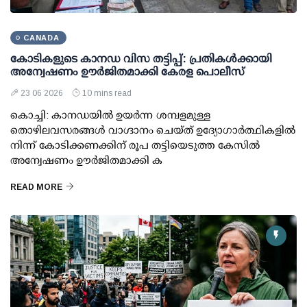
CANADA
കോടികളുടെ കാനഡ വിസ തട്ടിപ്പ്: പ്രതികൾക്കായി
അന്വേഷണം ഊർജിതമാക്കി കേരള പൊലീസ്
23 06 2026
10 mins read
കൊച്ചി: കാനഡയിൽ ഉയർന്ന ശമ്പളമുള്ള
തൊഴിലവസരങ്ങൾ വാഗ്ദാനം ചെയ്ത് ഉദ്യോഗാർത്ഥികളിൽ
നിന്ന് കോടിക്കണക്കിന് രൂപ തട്ടിയെടുത്ത കേസിൽ
അന്വേഷണം ഊർജിതമാക്കി ക
READ MORE