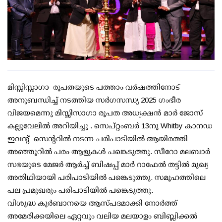
മിസ്സിസ്സാഗാ രൂപതയുടെ പത്താം വർഷത്തിനോട്
അനുബന്ധിച്ച് നടത്തിയ സർഗസന്ധ്യ 2025 ഗംഭീര
വിജയമെന്നു മിസ്സിസാഗാ രൂപത അധ്യക്ഷൻ മാർ ജോസ്
കല്ലുവേലിൽ അറിയിച്ചു . സെപ്‌റ്റംബർ 13നു Whitby കാനഡ
ഇവന്റ് സെന്ററിൽ നടന്ന പരിപാടിയിൽ ആയിരത്തി
അഞ്ഞൂറിൽ പരം ആളുകൾ പങ്കെടുത്തു. സീറോ മലബാർ
സഭയുടെ മേജർ ആർച്ച് ബിഷപ്പ് മാർ റാഫേൽ തട്ടിൽ മുഖ്യ
അതിഥിയായി പരിപാടിയിൽ പങ്കെടുത്തു. സമൂഹത്തിലെ
പല പ്രമുഖരും പരിപാടിയിൽ പങ്കെടുത്തു.
വിശുദ്ധ കുർബാനയെ ആസ്പദമാക്കി നോർത്ത്
അമേരിക്കയിലെ ഏറ്റവും വലിയ മലയാളം ബിബ്ലിക്കൽ