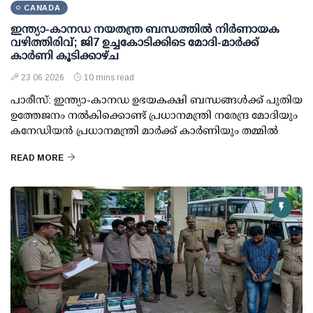
CANADA
ഇന്ത്യാ-കാനഡ നയതന്ത്ര ബന്ധത്തിൽ നിർണായക
വഴിത്തിരിവ്; ജി7 ഉച്ചകോടിക്കിടെ മോദി-മാർക്ക്
കാർണി കൂടിക്കാഴ്ച
23 06 2026
10 mins read
പാരീസ്: ഇന്ത്യാ-കാനഡ ഉഭയകക്ഷി ബന്ധങ്ങൾക്ക് പുതിയ
ഉത്തേജനം നൽകിക്കൊണ്ട് പ്രധാനമന്ത്രി നരേന്ദ്ര മോദിയും
കനേഡിയൻ പ്രധാനമന്ത്രി മാർക്ക് കാർണിയും തമ്മിൽ
READ MORE