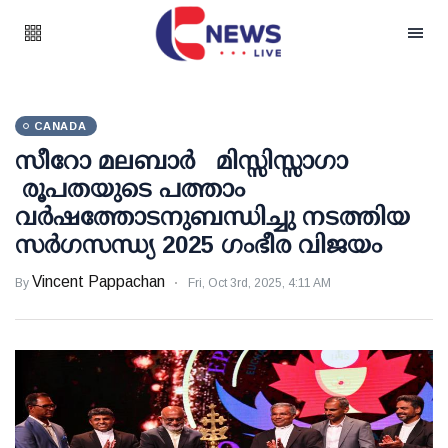
CANADA
സീറോ മലബാർ മിസ്സിസ്സാഗാ
രൂപതയുടെ പത്താം
വർഷത്തോടനുബന്ധിച്ചു നടത്തിയ
സർഗസന്ധ്യ 2025 ഗംഭീര വിജയം
Vincent Pappachan
By
Fri, Oct 3rd, 2025, 4:11 AM