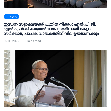
INDIA
ഇന്ധന സുരക്ഷയ്ക്ക് പുതിയ നീക്കം: എല്‍.പി.ജി,
എല്‍.എന്‍.ജി കരുതല്‍ ശേഖരത്തിനായി കേന്ദ്ര
സര്‍ക്കാര്‍; പാചക വാതകത്തിന് വില ഉയര്‍ന്നേക്കും
05 08 2026
8 mins read