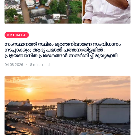
KERALA
സംസ്ഥാനത്ത് സ്ഥിരം ദുരന്തനിവാരണ സംവിധാനം
നടപ്പാക്കും; ആദ്യ പദ്ധതി പത്തനംതിട്ടയില്‍:
പ്രളയബാധിത പ്രദേശങ്ങള്‍ സന്ദര്‍ശിച്ച് മുഖ്യമന്ത്രി
04 08 2026
8 mins read