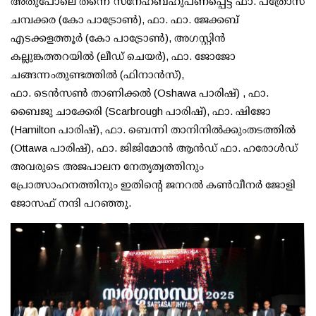
അതുപോലെ തന്നെ സ്നേഹബഹുപണപ്പെട്ട ഫാ. പത്രോസ്
ചമ്പക്കര (കോ പാട്രോൺ), ഫാ. ഫാ. ജേക്കബ്
എടക്കളത്തൂർ (കോ പാട്രോൺ), അഗസ്റ്റിൻ
കല്ലുങ്കത്തറയിൽ (ലീഡ് ചെയർ), ഫാ. ജോജോ
ചങ്ങന്നംതുണ്ടത്തിൽ (ഫിനാൻസ്),
ഫാ. ടെൻസൺ താണിക്കൽ (Oshawa പാരിഷ്) , ഫാ.
ബൈജു ചാക്കേരി (Scarbrough പാരിഷ്), ഫാ. ഷിജോ
(Hamilton പാരിഷ്), ഫാ. ബെന്നി താനിനിൽക്കുംതടത്തിൽ
(Ottawa പാരിഷ്), ഫാ. ജിജിമോൻ ആൻഡ് ഫാ. ഹരോൾഡ്
അവരുടെ അജപാലന നേതൃത്വത്തിനും
പ്രോത്സാഹനത്തിനും ഇതിന്റെ ജനറൽ കൺവീനർ ജോളി
ജോസഫ് നന്ദി പറഞ്ഞു.