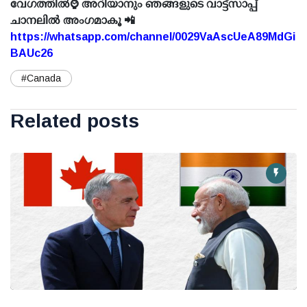
വേഗത്തിൽ⌚ അറിയാനും ഞങ്ങളുടെ വാട്ട്സാപ്പ്
ചാനലിൽ അംഗമാകൂ 📲
https://whatsapp.com/channel/0029VaAscUeA89MdGi
BAUc26
#Canada
Related posts