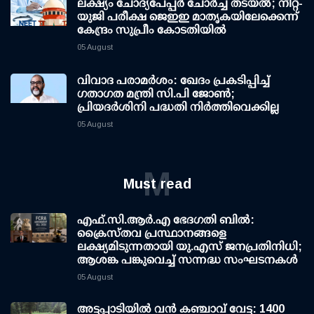
ലക്ഷ്യം ചോദ്യപേപ്പര്‍ ചോര്‍ച്ച തടയല്‍; നീറ്റ്-
യുജി പരീക്ഷ ജെഇഇ മാതൃകയിലേക്കെന്ന്
കേന്ദ്രം സുപ്രീം കോടതിയില്‍
05 August
വിവാദ പരാമര്‍ശം: ഖേദം പ്രകടിപ്പിച്ച്
ഗതാഗത മന്ത്രി സി.പി ജോണ്‍;
പ്രിയദര്‍ശിനി പദ്ധതി നിര്‍ത്തിവെക്കില്ല
05 August
M
Must read
എഫ്.സി.ആര്‍.എ ഭേദഗതി ബില്‍:
ക്രൈസ്തവ പ്രസ്ഥാനങ്ങളെ
ലക്ഷ്യമിടുന്നതായി യു.എസ് ജനപ്രതിനിധി;
ആശങ്ക പങ്കുവെച്ച് സന്നദ്ധ സംഘടനകള്‍
05 August
അട്ടപ്പാടിയില്‍ വന്‍ കഞ്ചാവ് വേട്ട: 1400