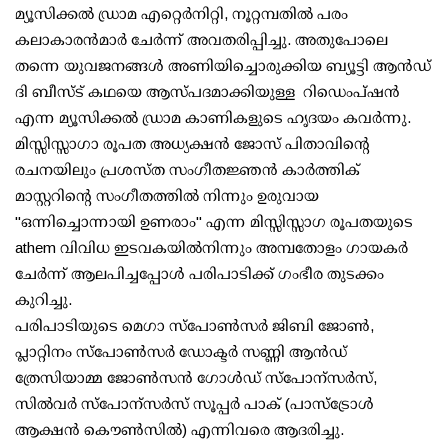
മ്യൂസിക്കൽ ഡ്രാമ എറ്റെർനിറ്റി, നൂറ്റമ്പതിൽ പരം
കലാകാരൻമാർ ചേർന്ന് അവതരിപ്പിച്ചു. അതുപോലെ
തന്നെ യുവജനങ്ങൾ അണിയിച്ചൊരുക്കിയ ബ്യൂട്ടി ആൻഡ്
ദി ബീസ്ട് കഥയെ ആസ്പദമാക്കിയുള്ള റിഡെംപ്ഷൻ
എന്ന മ്യൂസിക്കൽ ഡ്രാമ കാണികളുടെ ഹൃദയം കവർന്നു.
മിസ്സിസ്സാഗാ രൂപത അധ്യക്ഷൻ ജോസ് പിതാവിന്റെ
രചനയിലും പ്രശസ്ത സംഗീതജ്ഞൻ കാർത്തിക്
മാസ്റ്ററിന്റെ സംഗീതത്തിൽ നിന്നും ഉരുവായ
"ഒന്നിച്ചൊന്നായി ഉണരാം" എന്ന മിസ്സിസ്സാഗ രൂപതയുടെ
athem വിവിധ ഇടവകയിൽനിന്നും അമ്പതോളം ഗായകർ
ചേർന്ന് ആലപിച്ചപ്പോൾ പരിപാടിക്ക് ഗംഭീര തുടക്കം
കുറിച്ചു.
പരിപാടിയുടെ മെഗാ സ്പോൺസർ ജിബി ജോൺ,
പ്ലാറ്റിനം സ്പോൺസർ ഡോക്ടർ സണ്ണി ആൻഡ്
ത്രേസിയാമ്മ ജോൺസൻ ഗോൾഡ് സ്പോന്സർസ്,
സിൽവർ സ്പോന്സർസ് സൂപ്പർ പാക് (പാസ്‌ട്രോൾ
ആക്ഷൻ കൌൺസിൽ) എന്നിവരെ ആദരിച്ചു.