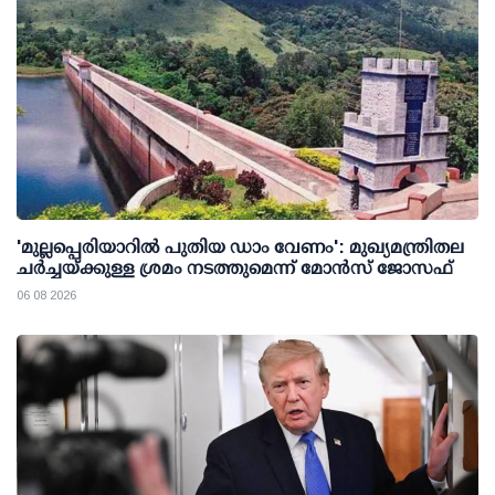
'മുല്ലപ്പെരിയാറില്‍ പുതിയ ഡാം വേണം': മുഖ്യമന്ത്രിതല
ചര്‍ച്ചയ്ക്കുള്ള ശ്രമം നടത്തുമെന്ന് മോന്‍സ് ജോസഫ്
06 08 2026