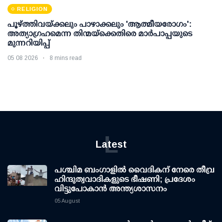
RELIGION
പൂഴ്ത്തിവയ്ക്കലും പാഴാക്കലും 'ആത്മീയരോഗം':
അത്യാഗ്രഹമെന്ന തിന്മയ്ക്കെതിരെ മാർപാപ്പയുടെ
മുന്നറിയിപ്പ്
05 08 2026
8 mins read
L
Latest
പശ്ചിമ ബംഗാളിൽ വൈദികന് നേരെ തീവ്ര
ഹിന്ദുത്വവാദികളുടെ ഭീഷണി; പ്രദേശം
വിട്ടുപോകാൻ അന്ത്യശാസനം
05 August