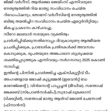
ജിമ്മി വർഗീസ്, ആൻജെല ജെയിംസ് എന്നിവരുടെ
നേതൃത്വത്തിൽ റിയ മാത്യു സംവിധാനം ചെയ്ത
റിഡെംപ്ഷനും, തോമസ് വർഗീസിന്റെ നേതൃത്വത്തിൽ
ബിജു തയൽച്ചിറ സംവിധാനം ചെയ്ത ഏറ്റെർനിറ്റിയും
മികച്ച പ്രകടനം കാഴ്ചവച്ചു.
സീറോ മലബാർ സഭയുടെ വ്യക്തിത്വം
പ്രദർശിപ്പിയ്ക്കുന്നതിനൊപ്പം ദിവ്യകാരുണ്യ ആത്മീയത
പ്രചരിപ്പിക്കുക, പ്രാദേശിക പ്രതിഭകൾക്ക് അവസരം
കൊടുക്കുക, രൂപതയുടെ അജപാലന ശുശ്രൂഷയെ
ശക്തിപ്പെടുത്തുക എന്നിവയും സർഗസന്ധ്യ 2025 കൊണ്ട്
സാധിച്ചു
ഇതിന്റെ പിന്നിൽ പ്രവർത്തിച്ച എക്സിക്യൂട്ടീവ് ടീം
അംഗങ്ങളായ ജോഷി കൂട്ടുമ്മേൽ (ഇവെൻറ്റ് ഡേ
മാനേജ്മെന്റ് ), വിൻസെന്റ് പാപ്പച്ചൻ (മീഡിയ), സന്തോഷ്
ജേക്കബ് (സ്‌പോൺസർഷിപ്),സുഭാഷ് ലൂക്കോസ്
(ടിക്കറ്റിങ്), സന്തോഷ് മാത്യു ആൻഡ് ജോൺ ചേന്നോത്
(ഫിനാൻസ്)