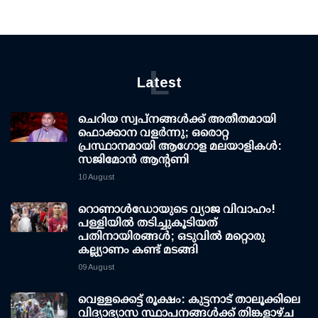
L
Latest
ചെറിയ സ്വപ്നങ്ങൾക്ക് അതീതമായി
ഫൊക്കാന വളർന്നു; ഒരൊറ്റ
പ്രസ്ഥാനമായി ആഗോള മലയാളികൾ:
സജിമോൻ ആന്റണി
10 August
റൊണാള്‍ഡോയുടെ വ്യാജ വിവാഹം!
പള്ളിയില്‍ തടിച്ചുകൂടിയത്
പതിനായിരങ്ങള്‍; ഒടുവില്‍ മറ്റൊരു
കല്ല്യാണം കണ്ട് മടങ്ങി
09 August
വെള്ളക്കെട്ട് രൂക്ഷം: കുട്ടനാട് താലൂക്കിലെ
വിദ്യാഭ്യാസ സ്ഥാപനങ്ങള്‍ക്ക് തിങ്കളാഴ്ച