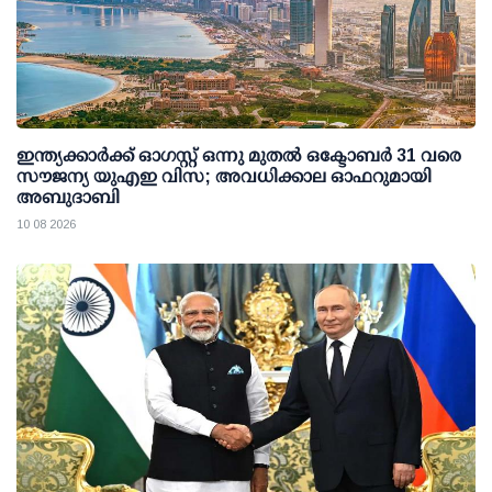
ഇന്ത്യക്കാര്‍ക്ക് ഓഗസ്റ്റ് ഒന്നു മുതല്‍ ഒക്ടോബര്‍ 31 വരെ
സൗജന്യ യുഎഇ വിസ; അവധിക്കാല ഓഫറുമായി
അബുദാബി
10 08 2026