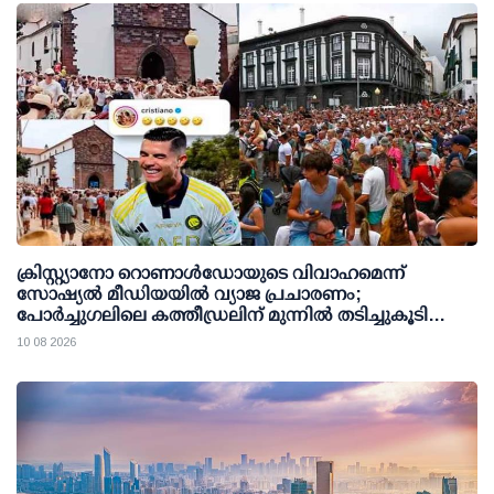
ക്രിസ്റ്റ്യാനോ റൊണാള്‍ഡോയുടെ വിവാഹമെന്ന്
സോഷ്യല്‍ മീഡിയയില്‍ വ്യാജ പ്രചാരണം;
പോര്‍ച്ചുഗലിലെ കത്തീഡ്രലിന് മുന്നില്‍ തടിച്ചുകൂടി
ജനക്കൂട്ടം
10 08 2026