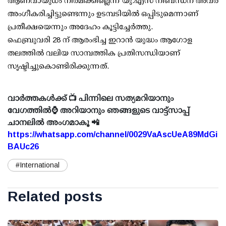
ആണവായുധം നിര്‍മിക്കില്ലെന്ന യു.എസ് നിബന്ധന അവര്‍
അംഗീകരിച്ചിട്ടുണ്ടെന്നും ഉടമ്പടിയില്‍ ഒപ്പിടുമെന്നാണ്
പ്രതീക്ഷയെന്നും അദേഹം കൂട്ടിച്ചേര്‍ത്തു.
ഫെബ്രുവരി 28 ന് ആരംഭിച്ച ഇറാന്‍ യുദ്ധം ആഗോള
തലത്തില്‍ വലിയ സാമ്പത്തിക പ്രതിസന്ധിയാണ്
സൃഷ്ടിച്ചുകൊണ്ടിരിക്കുന്നത്.
വാർത്തകൾക്ക് 📺 പിന്നിലെ സത്യമറിയാനും
വേഗത്തിൽ⌚ അറിയാനും ഞങ്ങളുടെ വാട്ട്സാപ്പ്
ചാനലിൽ അംഗമാകൂ 📲
https://whatsapp.com/channel/0029VaAscUeA89MdGi
BAUc26
#International
Related posts