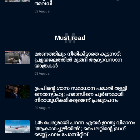
അവധി
09 August
M
Must read
മരണത്തിലും നീതികിട്ടാതെ കുട്ടനാട്:
പ്രളയജലത്തില്‍ മുങ്ങി ആദ്യാവസാന
യാത്രകള്‍
09 August
ട്രംപിന്റെ ഗാസ സമാധാന പദ്ധതി തള്ളി
നെതന്യാഹു; ഹമാസിനെ പൂര്‍ണമായി
നിരായുധീകരിക്കുമെന്ന് പ്രഖ്യാപനം
09 August
145 പേരുമായി പറന്ന എയര്‍ ഇന്ത്യ വിമാനം
'ആകാശച്ചുഴിയില്‍'; പൈലറ്റിന്റെ ഡ്രഗ്
ടെസ്റ്റ് ഫലം പോസിറ്റീവ്