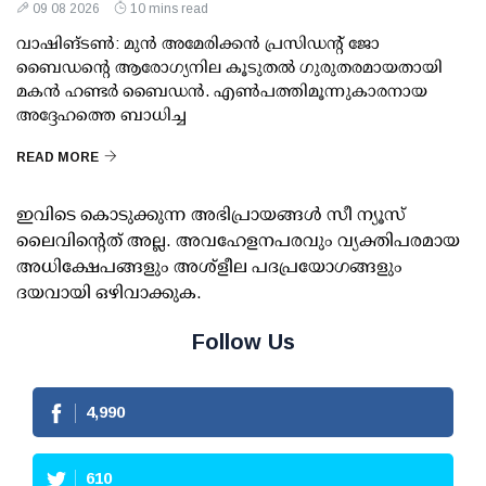
09 08 2026
10 mins read
വാഷിങ്ടണ്‍: മുന്‍ അമേരിക്കന്‍ പ്രസിഡന്റ് ജോ
ബൈഡന്റെ ആരോഗ്യനില കൂടുതല്‍ ഗുരുതരമായതായി
മകന്‍ ഹണ്ടര്‍ ബൈഡന്‍. എണ്‍പത്തിമൂന്നുകാരനായ
അദ്ദേഹത്തെ ബാധിച്ച
READ MORE
ഇവിടെ കൊടുക്കുന്ന അഭിപ്രായങ്ങള്‍ സീ ന്യൂസ്
ലൈവിന്റെത് അല്ല. അവഹേളനപരവും വ്യക്തിപരമായ
അധിക്ഷേപങ്ങളും അശ്‌ളീല പദപ്രയോഗങ്ങളും
ദയവായി ഒഴിവാക്കുക.
Follow Us
4,990
610