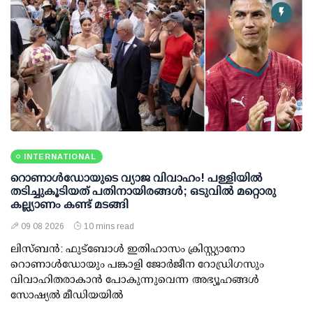
INTERNATIONAL
റൊണാള്‍ഡോയുടെ വ്യാജ വിവാഹം! പള്ളിയില്‍
തടിച്ചുകൂടിയത് പതിനായിരങ്ങള്‍; ഒടുവില്‍ മറ്റൊരു
കല്ല്യാണം കണ്ട് മടങ്ങി
09 08 2026
10 mins read
ലിസ്ബന്‍: ഫുട്‌ബോള്‍ ഇതിഹാസം ക്രിസ്റ്റ്യാനോ
റൊണാള്‍ഡോയും പങ്കാളി ജോര്‍ജീന റോഡ്രിഗസും
വിവാഹിതരാകാന്‍ പോകുന്നുവെന്ന അഭ്യൂഹങ്ങള്‍
സോഷ്യല്‍ മീഡിയയില്‍