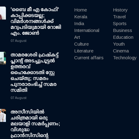
'ബൈ മീ എ കോഫി'
Home
History
കാപ്പിക്കടയല്ല;
Kerala
Travel
വിമര്‍ശനങ്ങള്‍ക്ക്
India
Sports
മറുപടിയുമായി റോജി
International
Business
എം. ജോണ്‍
Art
Education
07 August
Culture
Youth
Literature
Cinema
താമരശേരി ഫ്രഷ്കട്ട്
Current affairs
Technology
പ്ലാന്റ് അടച്ചുപൂട്ടൽ
ഉത്തരവ്
ഹൈക്കോടതി സ്റ്റേ
ചെയ്തു; സമരം
പുനരാരംഭിച്ച് സമര
സമിതി
07 August
അസീസിയിൽ
ചരിത്രമായി ഒരു
മലയാളി സമർപ്പണം;
വിശുദ്ധ
ഫ്രാൻസിസിന്റെ