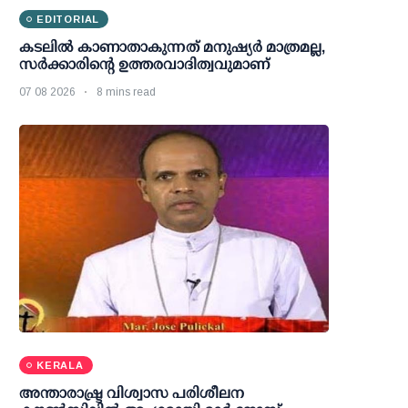
EDITORIAL
കടലിൽ കാണാതാകുന്നത് മനുഷ്യർ മാത്രമല്ല,
സർക്കാരിന്റെ ഉത്തരവാദിത്വവുമാണ്
07 08 2026
8 mins read
KERALA
അന്താരാഷ്ട്ര വിശ്വാസ പരിശീലന