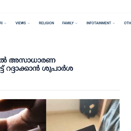
RI
VIEWS
RELIGION
FAMILY
INFOTAINMENT
OTH
ീരില്‍ അസാധാരണ
 റദ്ദാക്കാന്‍ ശുപാര്‍ശ