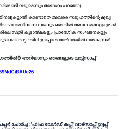
നേരിടേണ്ടി വരുമെന്നും അദേഹം പറഞ്ഞു.
്രിമിനലുകളായി കാണാതെ അവരെ സമൂഹത്തിന്റെ മുഖ്യ
ുതിയ പുനരധിവാസ നയവും തൊഴില്‍ അവസരങ്ങളും ഉടന്‍
മീരിലെ സ്ത്രീ കൂട്ടായ്മകളും പ്രാദേശിക സംഘടനകളും
 പോരാട്ടത്തിന് ഇപ്പോള്‍ താഴ്‌വരയില്‍ നല്‍കുന്നത്.
ഗത്തിൽ⌚ അറിയാനും ഞങ്ങളുടെ വാട്ട്സാപ്പ്
A89MdGiBAUc26
പ്പര്‍ ചോര്‍ച്ച: 'ഫിഫ വേള്‍ഡ് കപ്പ്' വാട്സാപ്പ് ഗ്രൂപ്പ്