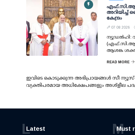
എഫ്.സി.ആര്‍
അറിയിച്ച് 
കേന്ദ്രം
07 08 2026
ന്യൂഡല്‍ഹി
(എഫ്.സി.ആര്
ആശങ്ക ശക്തമാ
READ MORE
ഇവിടെ കൊടുക്കുന്ന അഭിപ്രായങ്ങള്‍ സീ ന്യ
വ്യക്തിപരമായ അധിക്ഷേപങ്ങളും അശ്‌ളീല പദ
L
M
Latest
Must 