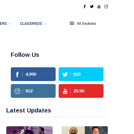
ERS
CLASSIFIEDS
All Sections
Follow Us
4,990
610
612
25.5
K
Latest Updates