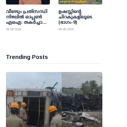
വീണ്ടും പ്രതിസന്ധി
ഉഷസ്സിന്റെ
നിഴലില്‍ ഓപ്പണ്‍
ചിറകുകളിലൂടെ
എഐ: തകര്‍ച്ചാ
(ഭാഗം-9)
മുന്നറിയിപ്പുകളെ
08 08 2026
08 08 2026
കാറ്റില്‍പ്പറത്തി
ശുഭാപ്തി
വിശ്വാസവുമായി
സാം ഓള്‍ട്ട്മാന്‍
Trending Posts