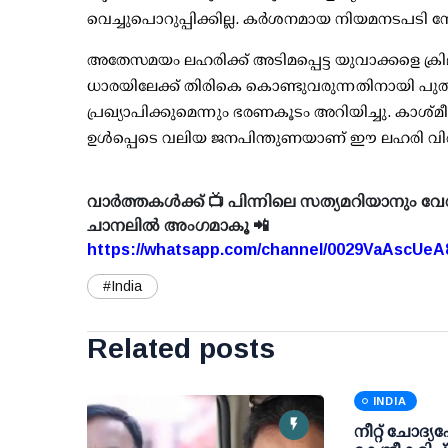
വെച്ചുപൊറുപ്പിക്കില്ല. കര്‍ശനമായ നിയമനടപടി 
അതേസമയം ലഹരിക്ക് അടിമപ്പെട്ട യുവാക്കളെ ക
ധാരയിലേക്ക് തിരികെ കൊണ്ടുവരുന്നതിനായി പ
പ്രഖ്യാപിക്കുമെന്നും ഭരണകൂടം അറിയിച്ചു. കാശ്
ഉള്‍പ്പെടെ വലിയ ജനപിന്തുണയാണ് ഈ ലഹരി വിരുദ്ധ
വാർത്തകൾക്ക് 📺 പിന്നിലെ സത്യമറിയാനും വേ
ചാനലിൽ അംഗമാകൂ 📲
https://whatsapp.com/channel/0029VaAscUe
#India
Related posts
INDIA
നീറ്റ് ചോദ്യപേ