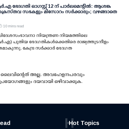
.എ ഭേദഗതി ഓഗസ്റ്റ് 12 ന് പാര്‍ലമെന്റില്‍: ആശങ്ക
ക്രൈസ്തവ സഭകളും മിസോറം സര്‍ക്കാരും; വഴങ്ങാതെ
10 mins read
: വിദേശസംഭാവനാ നിയന്ത്രണ നിയമത്തിലെ
‍.എ) പുതിയ ഭേദഗതികള്‍ക്കെതിരെ രാജ്യത്തുടനീളം
കുന്നു. കേന്ദ്ര സര്‍ക്കാര്‍ ഭേദഗത
ൂസ് ലൈവിന്റെത് അല്ല. അവഹേളനപരവും
പ്രയോഗങ്ങളും ദയവായി ഒഴിവാക്കുക.
H
read
Hot Topics