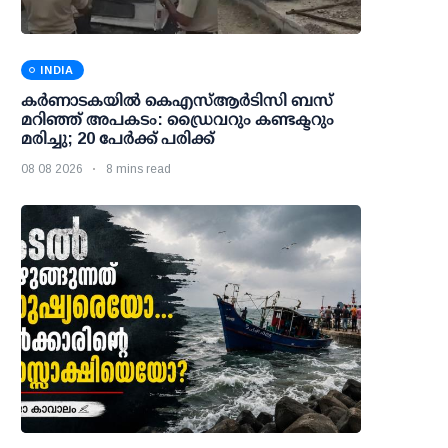
INDIA
കര്‍ണാടകയില്‍ കെഎസ്ആര്‍ടിസി ബസ്
മറിഞ്ഞ് അപകടം: ഡ്രൈവറും കണ്ടക്ടറും
മരിച്ചു; 20 പേര്‍ക്ക് പരിക്ക്
08 08 2026
8 mins read