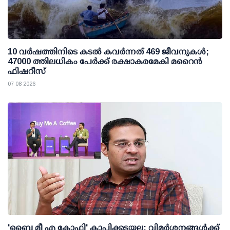
10 വര്‍ഷത്തിനിടെ കടല്‍ കവര്‍ന്നത് 469 ജീവനുകള്‍;
47000 ത്തിലധികം പേര്‍ക്ക് രക്ഷാകരമേകി മറൈന്‍
ഫിഷറീസ്
07 08 2026
'ബൈ മീ എ കോഫി' കാപ്പിക്കടയല്ല; വിമര്‍ശനങ്ങള്‍ക്ക്