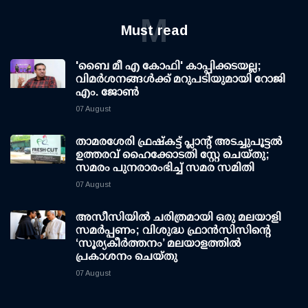
M
Must read
'ബൈ മീ എ കോഫി' കാപ്പിക്കടയല്ല;
വിമര്‍ശനങ്ങള്‍ക്ക് മറുപടിയുമായി റോജി
എം. ജോണ്‍
07 August
താമരശേരി ഫ്രഷ്കട്ട് പ്ലാന്റ് അടച്ചുപൂട്ടൽ
ഉത്തരവ് ഹൈക്കോടതി സ്റ്റേ ചെയ്തു;
സമരം പുനരാരംഭിച്ച് സമര സമിതി
07 August
അസീസിയിൽ ചരിത്രമായി ഒരു മലയാളി
സമർപ്പണം; വിശുദ്ധ ഫ്രാൻസിസിന്റെ
‘സൂര്യകീർത്തനം’ മലയാളത്തിൽ
പ്രകാശനം ചെയ്തു
07 August