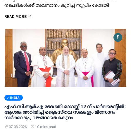
നടപടികള്‍ക്ക് അവസാനം കുറിച്ച് സുപ്രീം കോടതി
READ MORE
INDIA
എഫ്.സി.ആര്‍.എ ഭേദഗതി ഓഗസ്റ്റ് 12 ന് പാര്‍ലമെന്റില്‍:
ആശങ്ക അറിയിച്ച് ക്രൈസ്തവ സഭകളും മിസോറം
സര്‍ക്കാരും; വഴങ്ങാതെ കേന്ദ്രം
07 08 2026
10 mins read