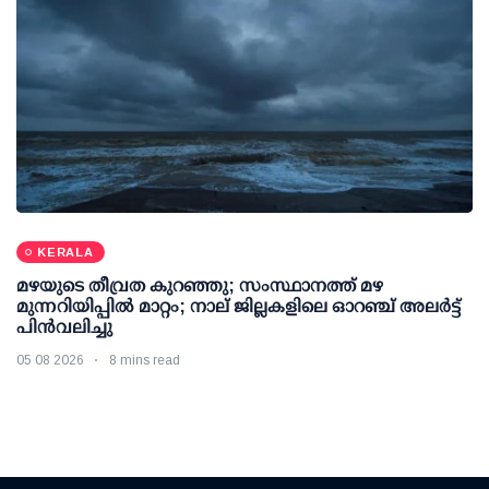
KERALA
മഴയുടെ തീവ്രത കുറഞ്ഞു; സംസ്ഥാനത്ത് മഴ
മുന്നറിയിപ്പിൽ മാറ്റം; നാല് ജില്ലകളിലെ ഓറഞ്ച് അലർട്ട്
പിൻവലിച്ചു
05 08 2026
8 mins read