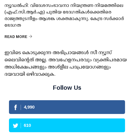
ന്യൂഡല്‍ഹി: വിദേശസംഭാവനാ നിയന്ത്രണ നിയമത്തിലെ
(എഫ്.സി.ആര്‍.എ) പുതിയ ഭേദഗതികള്‍ക്കെതിരെ
രാജ്യത്തുടനീളം ആശങ്ക ശക്തമാകുന്നു. കേന്ദ്ര സര്‍ക്കാര്‍
ഭേദഗത
READ MORE
ഇവിടെ കൊടുക്കുന്ന അഭിപ്രായങ്ങള്‍ സീ ന്യൂസ്
ലൈവിന്റെത് അല്ല. അവഹേളനപരവും വ്യക്തിപരമായ
അധിക്ഷേപങ്ങളും അശ്‌ളീല പദപ്രയോഗങ്ങളും
ദയവായി ഒഴിവാക്കുക.
Follow Us
4,990
610