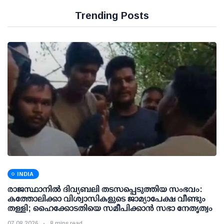
Trending Posts
INDIA
രാജസ്ഥാനിൽ ദിവ്യബലി തടസപ്പെടുത്തിയ സംഭവം:
കത്തോലിക്കാ വിശ്വാസികളുടെ ജാമ്യാപേക്ഷ വീണ്ടും
തള്ളി; ഹൈക്കോടതിയെ സമീപിക്കാൻ സഭാ നേതൃത്വം
07 08 2026
8 mins read