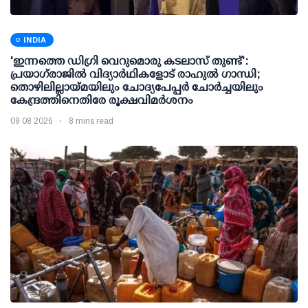
INDIA
'ഇന്നത്തെ ഡിഗ്രി വെറുമൊരു കടലാസ് തുണ്ട്':
പ്രയാഗ്‌രാജില്‍ വിദ്യാര്‍ഥികളോട് രാഹുല്‍ ഗാന്ധി;
തൊഴിലില്ലായ്മയിലും ചോദ്യപേപ്പര്‍ ചോര്‍ച്ചയിലും
കേന്ദ്രത്തിനെതിരേ രൂക്ഷവിമര്‍ശനം
09 08 2026
8 mins read