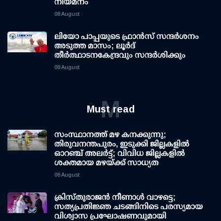
നിയമനം
08 August
ലിയോ പാപ്പയുടെ ഫ്രാൻസ് സന്ദർശനം
അടുത്ത മാസം; ലൂർദ്
തീർത്ഥാടനകേന്ദ്രവും സന്ദർശിക്കും
08 August
M
Must read
സംസ്ഥാനത്ത് മഴ കനക്കുന്നു;
തിരുവനന്തപുരം, ഇടുക്കി ജില്ലകളിൽ
ഓറഞ്ച് അലർട്ട്; വിവിധ ജില്ലകളിൽ
ശക്തമായ മഴയ്ക്ക് സാധ്യത
08 August
ക്രിസ്തുരാജൻ നീണാൾ വാഴട്ടെ;
സത്യപ്രതിജ്ഞ ചടങ്ങിനിടെ പരസ്യമായ
വിശ്വാസ പ്രഘോഷണവുമായി