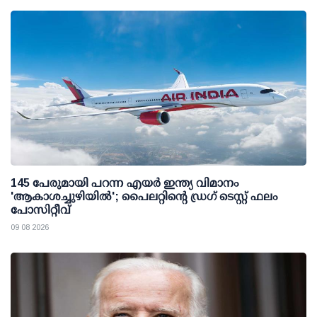
145 പേരുമായി പറന്ന എയര്‍ ഇന്ത്യ വിമാനം
'ആകാശച്ചുഴിയില്‍'; പൈലറ്റിന്റെ ഡ്രഗ് ടെസ്റ്റ് ഫലം
പോസിറ്റീവ്
09 08 2026