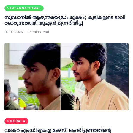
INTERNATIONAL
സുഡാനിൽ ആഭ്യന്തരയുദ്ധം രൂക്ഷം; കുട്ടികളുടെ ഭാവി
തകരുന്നതായി യുഎൻ മുന്നറിയിപ്പ്
09 08 2026
8 mins read
KERALA
വടകര എംഡിഎംഎ കേസ്: ലഹരിപ്പണത്തിന്റെ