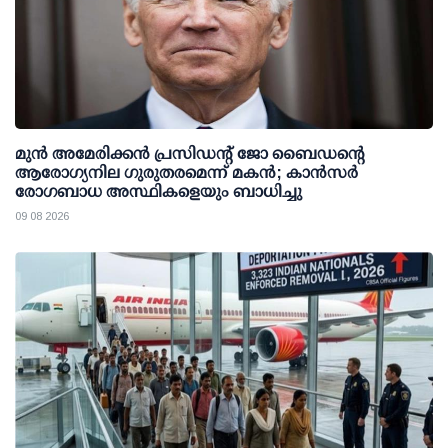
മുന്‍ അമേരിക്കന്‍ പ്രസിഡന്റ് ജോ ബൈഡന്റെ
ആരോഗ്യനില ഗുരുതരമെന്ന് മകന്‍; കാന്‍സര്‍
രോഗബാധ അസ്ഥികളെയും ബാധിച്ചു
09 08 2026