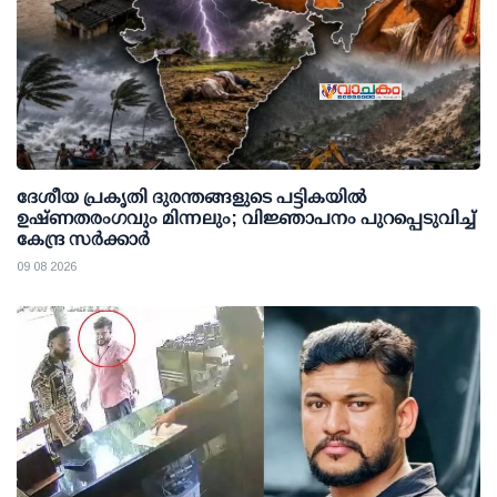
ദേശീയ പ്രകൃതി ദുരന്തങ്ങളുടെ പട്ടികയില്‍
ഉഷ്ണതരംഗവും മിന്നലും; വിജ്ഞാപനം പുറപ്പെടുവിച്ച്
കേന്ദ്ര സര്‍ക്കാര്‍
09 08 2026