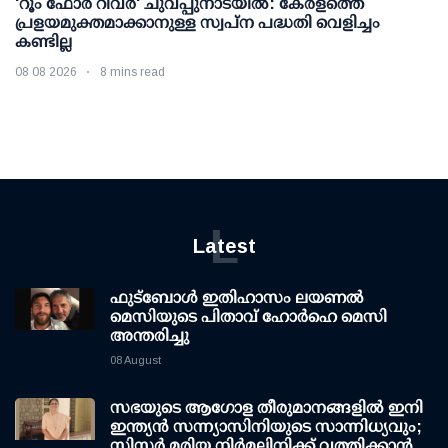
'റൂം ഫോര്‍ റിവര്‍' ചുവപ്പുനാടയില്‍: കേരളത്തെ
പ്രളയമുക്തമാക്കാനുള്ള സ്വപ്ന പദ്ധതി വെളിച്ചം
കണ്ടില്ല
08 08 2026
8 mins read
L
Latest
ഫുട്ബോൾ ഇതിഹാസം ലയണൽ
മെസിയുടെ പിതാവ് ഹോർഹെ മെസി
അന്തരിച്ചു
08 August
സഭയുടെ ആഗോള തീരുമാനങ്ങളിൽ ഇനി
ഇന്ത്യൻ സന്ന്യാസിനിയുടെ സാന്നിധ്യവും;
സിസ്റ്റർ മരിയ നിർമലിനിക്ക് വത്തിക്കാൻ