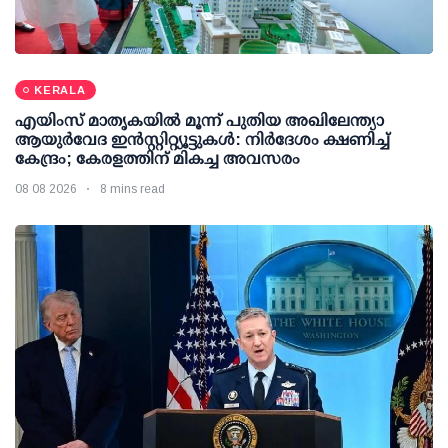
KERALA
എയിംസ് മാതൃകയില്‍ മൂന്ന് പുതിയ അഖിലേന്ത്യാ
ആയുര്‍വേദ ഇന്‍സ്റ്റിറ്റ്യൂട്ടുകള്‍: നിര്‍ദേശം ക്ഷണിച്ച്
കേന്ദ്രം; കേരളത്തിന് മികച്ച അവസരം
08 08 2026
8 mins read