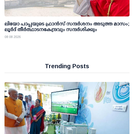
ലിയോ പാപ്പയുടെ ഫ്രാൻസ് സന്ദർശനം അടുത്ത മാസം;
ലൂർദ് തീർത്ഥാടനകേന്ദ്രവും സന്ദർശിക്കും
08 08 2026
Trending Posts