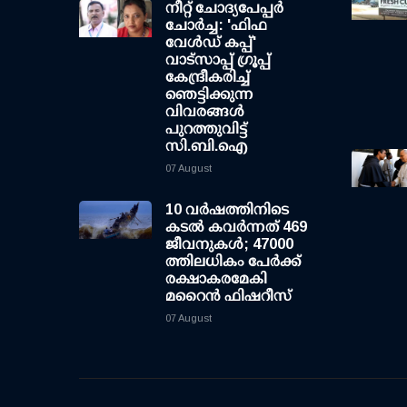
നീറ്റ് ചോദ്യപേപ്പര്‍
ചോര്‍ച്ച: 'ഫിഫ
വേള്‍ഡ് കപ്പ്'
വാട്സാപ്പ് ഗ്രൂപ്പ്
കേന്ദ്രീകരിച്ച്
ഞെട്ടിക്കുന്ന
വിവരങ്ങള്‍
പുറത്തുവിട്ട്
സി.ബി.ഐ
07 August
10 വര്‍ഷത്തിനിടെ
കടല്‍ കവര്‍ന്നത് 469
ജീവനുകള്‍; 47000
ത്തിലധികം പേര്‍ക്ക്
രക്ഷാകരമേകി
മറൈന്‍ ഫിഷറീസ്
07 August