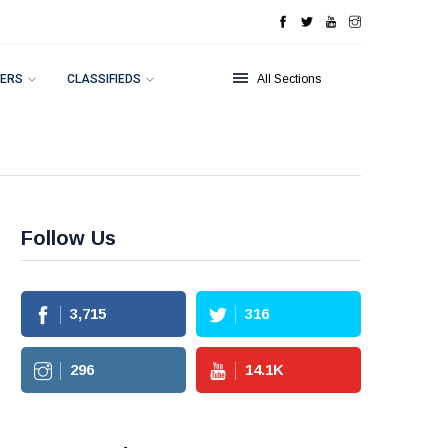
ERS
CLASSIFIEDS
All Sections
Follow Us
3,715
316
296
14.1
K