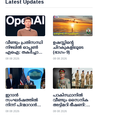
Latest Updates
വീണ്ടും പ്രതിസന്ധി
ഉഷസ്സിന്റെ
നിഴലില്‍ ഓപ്പണ്‍
ചിറകുകളിലൂടെ
എഐ: തകര്‍ച്ചാ
(ഭാഗം-9)
മുന്നറിയിപ്പുകളെ
08 08 2026
08 08 2026
കാറ്റില്‍പ്പറത്തി
ശുഭാപ്തി
വിശ്വാസവുമായി
സാം ഓള്‍ട്ട്മാന്‍
ഇറാന്‍
പാകിസ്ഥാനില്‍
സംഘര്‍ഷത്തില്‍
വീണ്ടും സൈനിക
നിന്ന് പിന്മാറാന്‍
അട്ടിമറി ഭീഷണി:
യു.എസ് നീക്കം;
അസിം മുനീറിന്റെ
08 08 2026
08 08 2026
തന്ത്രപരമായ വഴി
നീക്കങ്ങള്‍