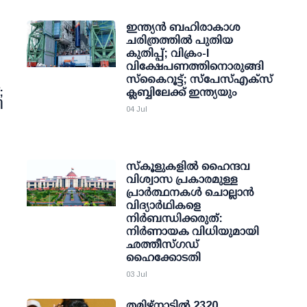
ഇന്ത്യൻ ബഹിരാകാശ
ചരിത്രത്തിൽ പുതിയ
കുതിപ്പ്; വിക്രം-I
വിക്ഷേപണത്തിനൊരുങ്ങി
സ്‌കൈറൂട്ട്; സ്പേസ്എക്സ്
;
ക്ലബ്ബിലേക്ക് ഇന്ത്യയും
ി
04 Jul
സ്‌കൂളുകളില്‍ ഹൈന്ദവ
വിശ്വാസ പ്രകാരമുള്ള
പ്രാര്‍ത്ഥനകള്‍ ചൊല്ലാന്‍
വിദ്യാര്‍ഥികളെ
നിര്‍ബന്ധിക്കരുത്:
നിര്‍ണായക വിധിയുമായി
ഛത്തീസ്ഗഡ്
ഹൈക്കോടതി
03 Jul
തമിഴ്‌നാട്ടില്‍ 2320