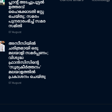
പ്ലാന്റ് അടച്ചുപൂട്ടൽ
ഉത്തരവ്
ഹൈക്കോടതി സ്റ്റേ
ചെയ്തു; സമരം
പുനരാരംഭിച്ച് സമര
സമിതി
07 August
അസീസിയിൽ
ചരിത്രമായി ഒരു
മലയാളി സമർപ്പണം;
വിശുദ്ധ
ഫ്രാൻസിസിന്റെ
‘സൂര്യകീർത്തനം’
മലയാളത്തിൽ
പ്രകാശനം ചെയ്തു
07 August