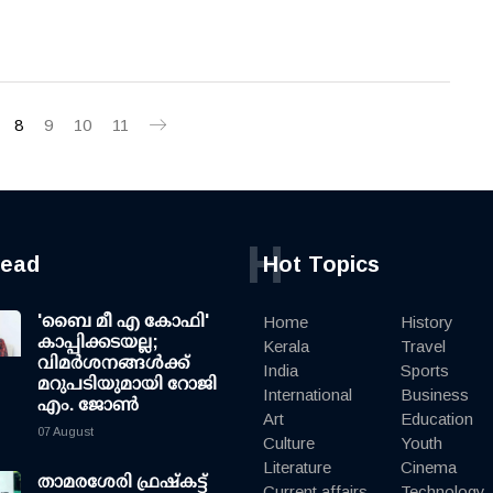
8
9
10
11
H
read
Hot Topics
'ബൈ മീ എ കോഫി'
Home
History
കാപ്പിക്കടയല്ല;
Kerala
Travel
വിമര്‍ശനങ്ങള്‍ക്ക്
India
Sports
മറുപടിയുമായി റോജി
International
Business
എം. ജോണ്‍
Art
Education
07 August
Culture
Youth
Literature
Cinema
താമരശേരി ഫ്രഷ്കട്ട്
Current affairs
Technology