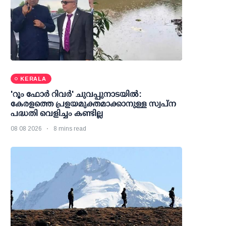
KERALA
'റൂം ഫോര്‍ റിവര്‍' ചുവപ്പുനാടയില്‍:
കേരളത്തെ പ്രളയമുക്തമാക്കാനുള്ള സ്വപ്ന
പദ്ധതി വെളിച്ചം കണ്ടില്ല
08 08 2026
8 mins read