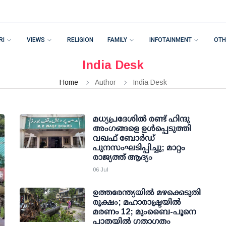
RI
VIEWS
RELIGION
FAMILY
INFOTAINMENT
OTH
India Desk
Home
Author
India Desk
മധ്യപ്രദേശില്‍ രണ്ട് ഹിന്ദു
അംഗങ്ങളെ ഉള്‍പ്പെടുത്തി
വഖഫ് ബോര്‍ഡ്
പുനസംഘടിപ്പിച്ചു; മാറ്റം
രാജ്യത്ത് ആദ്യം
06 Jul
ഉത്തരേന്ത്യയിൽ മഴക്കെടുതി
രൂക്ഷം; മഹാരാഷ്ട്രയിൽ
മരണം 12; മുംബൈ-പൂനെ
പാതയിൽ ഗതാഗതം