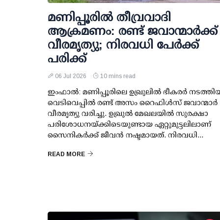
മണിപ്പൂരിൽ തീവ്രവാദി
ആക്രമണം: രണ്ട് ജവാന്മാർക്ക്
വീരമൃത്യു; നിരവധി പേർക്ക്
പരിക്ക്
06 Jul 2026
10 mins read
ഇംഫാൽ: മണിപ്പൂരിലെ ഉഖ്രുലിൽ ഭീകരർ നടത്തി
വെടിവെപ്പിൽ രണ്ട് അസം റൈഫിൾസ് ജവാന്മാർ
വീരമൃത്യു വരിച്ചു. ഉഖ്രുൽ മേഖലയിൽ സുരക്ഷാ
പരിശോധനയ്ക്കിടെയുണ്ടായ ഏറ്റുമുട്ടലിലാണ്
സൈനികർക്ക് ജീവൻ നഷ്ടമായത്. നിരവധി...
READ MORE