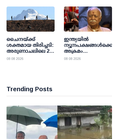
തേടി ട്രംപ്
ഉറ്റുനോക്കി
ഭരണകൂടം
ലോകരാഷ്ട്രങ്ങള്‍
ചൈനയ്ക്ക്
ഇന്ത്യയില്‍
ശക്തമായ തിരിച്ചടി:
ന്യൂനപക്ഷങ്ങള്‍ക്കെതിരെ
അരുണാചലിലെ 27
അക്രമം
സ്ഥലങ്ങള്‍ക്ക്
അഴിച്ചുവിടുന്ന
08 08 2026
08 08 2026
ഔദ്യോഗിക പേര്
സംഘടന:
നല്‍കി ഇന്ത്യ
ആര്‍.എസ്.എസ്
മേധാവി മോഹന്‍
ഭാഗവതിന്
കാനഡയില്‍
Trending Posts
പ്രവേശന വിലക്ക്
ഏര്‍പ്പെടുത്തണമെന്ന്
എന്‍.ഡി.പി