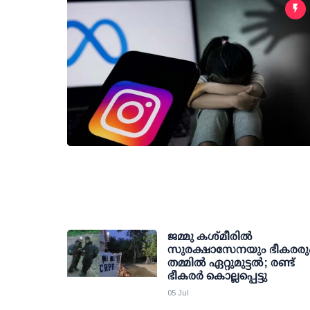
ജമ്മു കശ്മീരിൽ
സുരക്ഷാസേനയും ഭീകരരു
തമ്മില്‍ ഏറ്റുമുട്ടല്‍; രണ്ട്
ഭീകരർ കൊല്ലപ്പെട്ടു
05 Jul