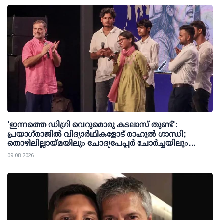
'ഇന്നത്തെ ഡിഗ്രി വെറുമൊരു കടലാസ് തുണ്ട്':
പ്രയാഗ്‌രാജില്‍ വിദ്യാര്‍ഥികളോട് രാഹുല്‍ ഗാന്ധി;
തൊഴിലില്ലായ്മയിലും ചോദ്യപേപ്പര്‍ ചോര്‍ച്ചയിലും
കേന്ദ്രത്തിനെതിരേ രൂക്ഷവിമര്‍ശനം
09 08 2026