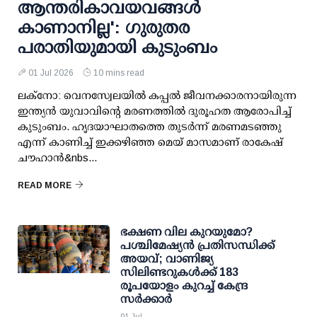
ആന്തരികാവയവങ്ങള്‍
കാണാനില്ല': ഗുരുതര
പരാതിയുമായി കുടുംബം
01 Jul 2026
10 mins read
ലക്‌നോ: വെനസ്വേലയില്‍ കപ്പല്‍ ജീവനക്കാരനായിരുന്ന
ഇന്ത്യന്‍ യുവാവിന്റെ മരണത്തില്‍ ദുരൂഹത ആരോപിച്ച്
കുടുംബം. ഹൃദയാഘാതത്തെ തുടര്‍ന്ന് മരണമടഞ്ഞു
എന്ന് കാണിച്ച് ഇക്കഴിഞ്ഞ മെയ് മാസമാണ് രാകേഷ്
ചൗഹാന്‍&nbs...
READ MORE
ഭക്ഷണ വില കുറയുമോ?
പശ്ചിമേഷ്യന്‍ പ്രതിസന്ധിക്ക്
അയവ്; വാണിജ്യ
സിലിണ്ടറുകള്‍ക്ക് 183
രൂപയോളം കുറച്ച് കേന്ദ്ര
സര്‍ക്കാര്‍
01 Jul