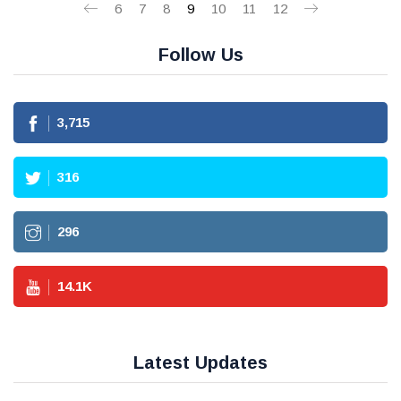
6
7
8
9
10
11
12
Follow Us
3,715
316
296
14.1
K
Latest Updates