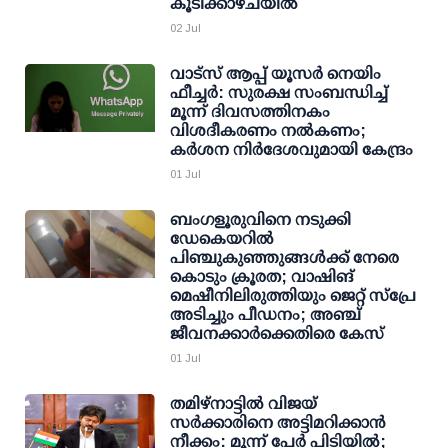
കൂടിക്കാഴ്ചയില്‍
02 Jul
വാട്സ് ആപ്പ് യൂസര്‍ നെയിം
ഫീച്ചര്‍: സുരക്ഷ സംബന്ധിച്ച്
മൂന്ന് ദിവസത്തിനകം
വിശദീകരണം നല്‍കണം;
കര്‍ശന നിര്‍ദേശവുമായി കേന്ദ്രം
01 Jul
ബംഗളൂരുവിനെ നടുക്കി
ഡേകെയറില്‍
പിഞ്ചുകുഞ്ഞുങ്ങള്‍ക്ക് നേരെ
കൊടും ക്രൂരത; വാഷിങ്
മെഷീനിലിരുത്തിയും ജെറ്റ് സ്‌പ്രേ
അടിച്ചും പീഡനം; അഞ്ച്
ജീവനക്കാര്‍ക്കെതിരെ കേസ്
01 Jul
തമിഴ്നാട്ടില്‍ വിജയ്
സര്‍ക്കാരിനെ അട്ടിമറിക്കാന്‍
നീക്കം: മൂന്ന് പേര്‍ പിടിയില്‍;