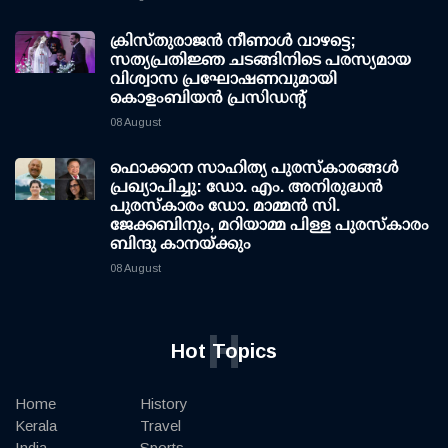
ക്രിസ്തുരാജൻ നീണാൾ വാഴട്ടെ;
സത്യപ്രതിജ്ഞ ചടങ്ങിനിടെ പരസ്യമായ
വിശ്വാസ പ്രഘോഷണവുമായി
കൊളംബിയൻ പ്രസിഡന്റ്
08 August
ഫൊക്കാന സാഹിത്യ പുരസ്‌കാരങ്ങള്‍
പ്രഖ്യാപിച്ചു: ഡോ. എം. അനിരുദ്ധന്‍
പുരസ്‌കാരം ഡോ. മാമ്മന്‍ സി.
ജേക്കബിനും, മറിയാമ്മ പിള്ള പുരസ്‌കാരം
ബിന്ദു കാനയ്ക്കും
08 August
H
Hot Topics
Home
History
Kerala
Travel
India
Sports