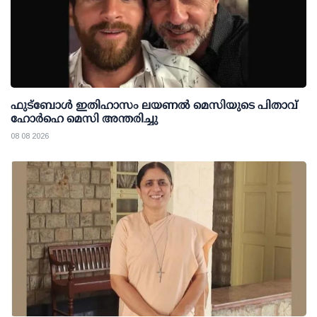
ഫുട്ബോൾ ഇതിഹാസം ലയണൽ മെസിയുടെ പിതാവ്
ഹോർഹെ മെസി അന്തരിച്ചു
08 08 2026