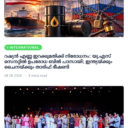
INTERNATIONAL
റഷ്യന്‍ എണ്ണ ഇറക്കുമതിക്ക് നിരോധനം: യു.എസ്
സെനറ്റില്‍ ഉപരോധ ബില്‍ പാസായി; ഇന്ത്യയ്ക്കും
ചൈനയ്ക്കും താരിഫ് ഭീഷണി
08 08 2026
8 mins read