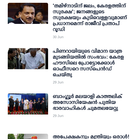
'തമിഴ്‌നാടിന് ജലം, കേരളത്തിന്
സുരക്ഷ'; ജനങ്ങളുടെ
സുരക്ഷയും കുടിവെള്ളവുമാണ്
പ്രധാനമെന്ന് രാജീവ് പ്രതാപ്
റൂഡി
30 Jun
പിണറായിയുടെ വിമാന യാത്ര
മുടങ്ങിയതില്‍ സംഭവം: കേരള
ഹൗസിലെ പ്രോട്ടോക്കോള്‍
ഓഫീസറെ സസ്‌പെന്‍ഡ്
ചെയ്തു
29 Jun
ബാംഗ്ലൂർ മലയാളി കാത്തലിക്
അസോസിയേഷൻ പുതിയ
ഭാരവാഹികൾ ചുമതലയേറ്റു
29 Jun
അപേക്ഷകനും മന്ത്രിയും ഒരാള്‍!