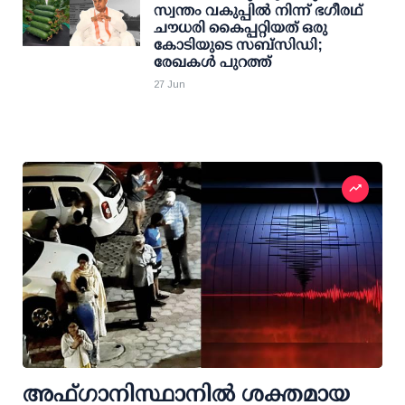
സ്വന്തം വകുപ്പില്‍ നിന്ന് ഭഗീരഥ്
ചൗധരി കൈപ്പറ്റിയത് ഒരു
കോടിയുടെ സബ്സിഡി;
രേഖകള്‍ പുറത്ത്
27 Jun
അഫ്ഗാനിസ്ഥാനില്‍ ശക്തമായ