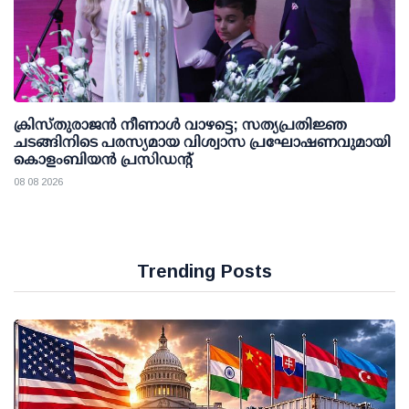
ക്രിസ്തുരാജൻ നീണാൾ വാഴട്ടെ; സത്യപ്രതിജ്ഞ
ചടങ്ങിനിടെ പരസ്യമായ വിശ്വാസ പ്രഘോഷണവുമായി
കൊളംബിയൻ പ്രസിഡന്റ്
08 08 2026
Trending Posts