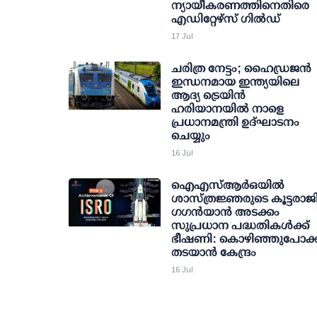
ന്യായീകരണത്തിനെതിരെ
എഡിറ്റേഴ്‌സ് ഗില്‍ഡ്
17 Jul
ചരിത്ര നേട്ടം; ഹൈഡ്രജന്‍
ഇന്ധനമായ ഇന്ത്യയിലെ
ആദ്യ ട്രെയിന്‍
ഹരിയാനയില്‍ നാളെ
പ്രധാനമന്ത്രി ഉദ്ഘാടനം
ചെയ്യും
16 Jul
ഐഎസ്ആര്‍ഒയില്‍
ശാസ്ത്രജ്ഞരുടെ കൂട്ടരാജി
ഗഗന്‍യാന്‍ അടക്കം
സുപ്രധാന പദ്ധതികള്‍ക്ക്
ഭീഷണി: കൊഴിഞ്ഞുപോക്ക
തടയാന്‍ കേന്ദ്രം
16 Jul