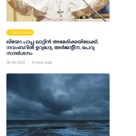
RELIGION
ലിയോ പാപ്പ ലാറ്റിൻ അമേരിക്കയിലേക്ക്;
നവംബറിൽ ഉറുഗ്വേ, അർജന്റീന, പെറു
സന്ദർശനം
06 08 2026
8 mins read