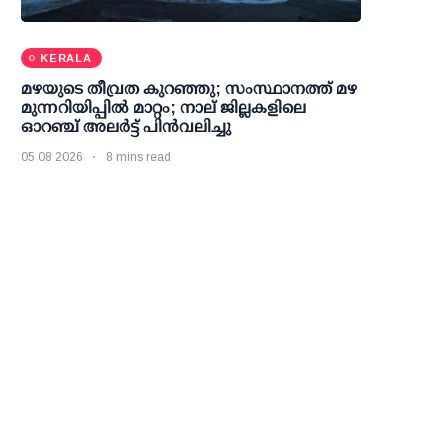
KERALA
മഴയുടെ തീവ്രത കുറഞ്ഞു; സംസ്ഥാനത്ത് മഴ
മുന്നറിയിപ്പിൽ മാറ്റം; നാല് ജില്ലകളിലെ
ഓറഞ്ച് അലർട്ട് പിൻവലിച്ചു
05 08 2026
8 mins read