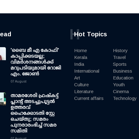
H
read
Hot Topics
'ബൈ മീ എ കോഫി'
Home
History
കാപ്പിക്കടയല്ല;
Kerala
Travel
വിമര്‍ശനങ്ങള്‍ക്ക്
India
Sports
മറുപടിയുമായി റോജി
International
Business
എം. ജോണ്‍
Art
Education
07 August
Culture
Youth
Literature
Cinema
താമരശേരി ഫ്രഷ്കട്ട്
Current affairs
Technology
പ്ലാന്റ് അടച്ചുപൂട്ടൽ
ഉത്തരവ്
ഹൈക്കോടതി സ്റ്റേ
ചെയ്തു; സമരം
പുനരാരംഭിച്ച് സമര
സമിതി
07 August