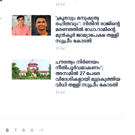
14 Jul
'ക്രൂരവും മനുഷ്യത്വ
രഹിതവും': നിതിന്‍ രാജിന്റെ
മരണത്തില്‍ ഡോ.റാമിന്റെ
മുന്‍കൂര്‍ ജാമ്യാപേക്ഷ തള്ളി
സുപ്രീം കോടതി
13 Jul
പൗരത്വം നിര്‍ണയം
നീതിപൂര്‍വമാകണം';
അസമില്‍ 27 പേരെ
വിദേശികളായി മുദ്രകുത്തിയ
വിധി തള്ളി സുപ്രീം കോടതി
13 Jul
5
6
7
8
9