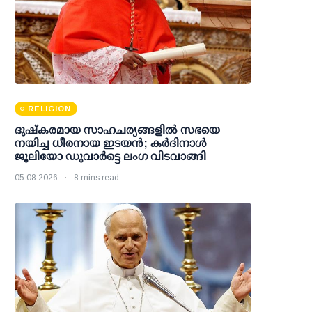
RELIGION
ദുഷ്കരമായ സാഹചര്യങ്ങളിൽ സഭയെ
നയിച്ച ധീരനായ ഇടയൻ; കർദിനാൾ
ജൂലിയോ ഡുവാർട്ടെ ലംഗ വിടവാങ്ങി
05 08 2026
8 mins read