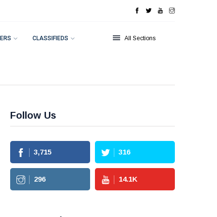
ERS
CLASSIFIEDS
All Sections
Follow Us
3,715
316
296
14.1
K