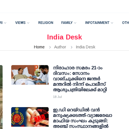
RI
VIEWS
RELIGION
FAMILY
INFOTAINMENT
OTH
India Desk
Home
Author
India Desk
നിരാഹാര സമരം 21-ാം
ദിവസം: സോനം
വാങ്ചുക്കിനെ ജന്തര്‍
മന്തറില്‍ നിന്ന് പൊലീസ്
ആശുപത്രിയിലേക്ക് മാറ്റി
18 Jul
ഇ.ഡി റെയ്ഡില്‍ വന്‍
മനുഷ്യക്കടത്ത്-വ്യാജരേഖാ
മാഫിയ സംഘം കുടുങ്ങി:
അഞ്ച് സംസ്ഥാനങ്ങളില്‍