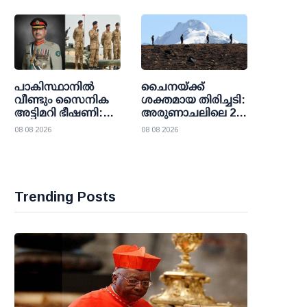
തേടി ട്രംപ്
ഭരണകൂടം
പാകിസ്ഥാനില്‍
ചൈനയ്ക്ക്
വീണ്ടും സൈനിക
ശക്തമായ തിരിച്ചടി:
അട്ടിമറി ഭീഷണി:
അരുണാചലിലെ 27
അസിം മുനീറിന്റെ
സ്ഥലങ്ങള്‍ക്ക്
08 08 2026
08 08 2026
നീക്കങ്ങള്‍
ഔദ്യോഗിക പേര്
ഉറ്റുനോക്കി
നല്‍കി ഇന്ത്യ
ലോകരാഷ്ട്രങ്ങള്‍
Trending Posts