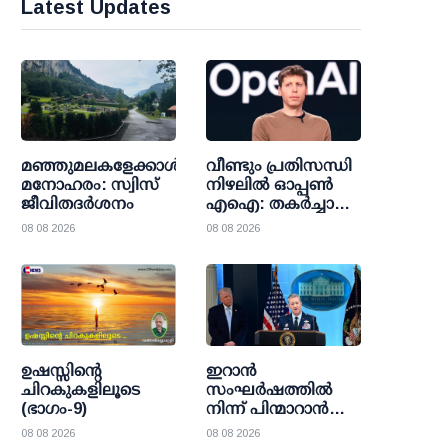
Latest Updates
മഞ്ഞുമലകളേക്കാൾ
വീണ്ടും പ്രതിസന്ധി
മനോഹരം: സ്വിസ്
നിഴലില്‍ ഓപ്പണ്‍
ജീവിതദർശനം
എഐ: തകര്‍ച്ചാ
മുന്നറിയിപ്പുകളെ
08 08 2026
08 08 2026
കാറ്റില്‍പ്പറത്തി
ശുഭാപ്തി
വിശ്വാസവുമായി
സാം ഓള്‍ട്ട്മാന്‍
ഉഷസ്സിന്റെ
ഇറാന്‍
ചിറകുകളിലൂടെ
സംഘര്‍ഷത്തില്‍
(ഭാഗം-9)
നിന്ന് പിന്മാറാന്‍
യു.എസ് നീക്കം;
08 08 2026
08 08 2026
തന്ത്രപരമായ വഴി