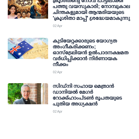
‌ക്രൂശിതന്റെ നോവ് പാട്ടിലാക്കി
പത്തു വയസുകാരി; നോമ്പുകാല
ചിന്തകളുമായി ആന്മരിയയുടെ
'ക്രൂശിതാ മാപ്പ്' ശ്രദ്ധേയമാകുന്നു
02 Apr
കുടിയേറ്റക്കാരുടെ യോഗ്യത
അംഗീകരിക്കണം;
ഓസ്‌ട്രേലിയൻ ഉൽപാദനക്ഷമത
വർധിപ്പിക്കാൻ നിർണായക
നീക്കം
02 Apr
സിഡ്‌നി സഹായ മെത്രാൻ
ഡാനിയൽ മേഗർ
റോക്ക്‌ഹാംപ്ടൺ രൂപതയുടെ
പുതിയ അധ്യക്ഷൻ
02 Apr