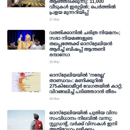
ആഞ്ഞടിക്കുന്നു: 11,000
വീടുകൾ ഇരുട്ടിൽ; പെർത്തിൽ
പ്രളയ മുന്നറിയിപ്പ്
27 Mar
വത്തിക്കാനിൽ ചരിത്ര നിയമനം;
സഭാ നിയമങ്ങളുടെ
തലപ്പത്തേക്ക് ഓസ്‌ട്രേലിയൻ
ആർച്ച് ബിഷപ്പ് ആന്തണി
രന്ദാസോ
26 Mar
ഓസ്‌ട്രേലിയയിൽ 'നരേല്ല'
താണ്ഡവം: മണിക്കൂറിൽ
275കിലോമീറ്റർ വേഗതയിൽ കാറ്റ്;
വിറങ്ങലിച്ച് പടിഞ്ഞാറൻ തീരം
26 Mar
ഓസ്‌ട്രേലിയയിൽ പുതിയ വിസ
സംവിധാനം നിലവിൽ വന്നു;
സ്റ്റുഡന്റ്, വർക്ക് വിസകൾ ഇനി
അതിവേഗം ലഭിക്കും