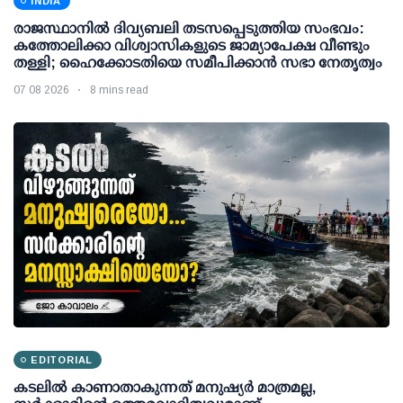
INDIA
രാജസ്ഥാനിൽ ദിവ്യബലി തടസപ്പെടുത്തിയ സംഭവം:
കത്തോലിക്കാ വിശ്വാസികളുടെ ജാമ്യാപേക്ഷ വീണ്ടും
തള്ളി; ഹൈക്കോടതിയെ സമീപിക്കാൻ സഭാ നേതൃത്വം
07 08 2026
8 mins read
EDITORIAL
കടലിൽ കാണാതാകുന്നത് മനുഷ്യർ മാത്രമല്ല,