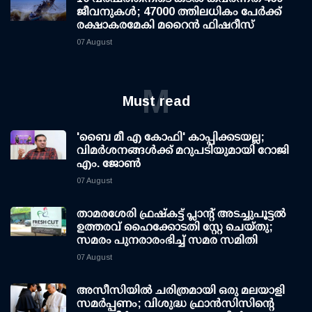
ജീവനുകള്‍; 47000 ത്തിലധികം പേര്‍ക്ക്
രക്ഷാകരമേകി മറൈന്‍ ഫിഷറീസ്
07 August
M
Must read
'ബൈ മീ എ കോഫി' കാപ്പിക്കടയല്ല;
വിമര്‍ശനങ്ങള്‍ക്ക് മറുപടിയുമായി റോജി
എം. ജോണ്‍
07 August
താമരശേരി ഫ്രഷ്കട്ട് പ്ലാന്റ് അടച്ചുപൂട്ടൽ
ഉത്തരവ് ഹൈക്കോടതി സ്റ്റേ ചെയ്തു;
സമരം പുനരാരംഭിച്ച് സമര സമിതി
07 August
അസീസിയിൽ ചരിത്രമായി ഒരു മലയാളി
സമർപ്പണം; വിശുദ്ധ ഫ്രാൻസിസിന്റെ