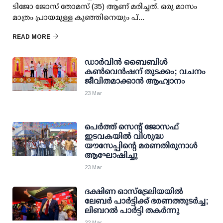
ടിജോ ജോസ് തോമസ് (35) ആണ് മരിച്ചത്. ഒരു മാസം
മാത്രം പ്രായമുള്ള കുഞ്ഞിനെയും പ്...
READ MORE
ഡാർവിൻ ബൈബിൾ
കൺവെൻഷന് തുടക്കം; വചനം
ജീവിതമാക്കാൻ ആഹ്വാനം
23 Mar
പെർത്ത് സെന്റ് ജോസഫ്
ഇടവകയിൽ വിശുദ്ധ
യൗസേപ്പിന്റെ മരണതിരുനാൾ
ആഘോഷിച്ചു
23 Mar
ദക്ഷിണ ഓസ്‌ട്രേലിയയിൽ
ലേബർ പാർട്ടിക്ക് ഭരണത്തുടർച്ച;
ലിബറൽ പാർട്ടി തകർന്നു
22 Mar