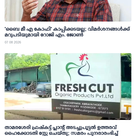
'ബൈ മീ എ കോഫി' കാപ്പിക്കടയല്ല; വിമര്‍ശനങ്ങള്‍ക്ക്
മറുപടിയുമായി റോജി എം. ജോണ്‍
07 08 2026
താമരശേരി ഫ്രഷ്കട്ട് പ്ലാന്റ് അടച്ചുപൂട്ടൽ ഉത്തരവ്
ഹൈക്കോടതി സ്റ്റേ ചെയ്തു; സമരം പുനരാരംഭിച്ച്