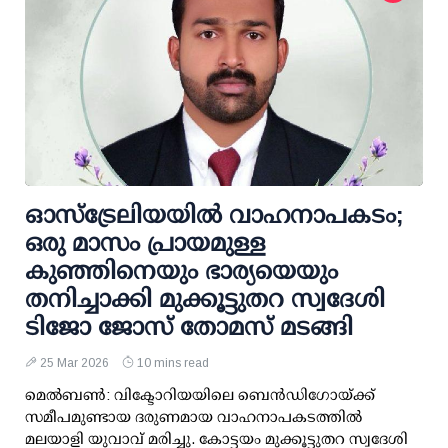
ഓസ്‌ട്രേലിയയിൽ വാഹനാപകടം;
ഒരു മാസം പ്രായമുള്ള
കുഞ്ഞിനെയും ഭാര്യയെയും
തനിച്ചാക്കി മുക്കൂട്ടുതറ സ്വദേശി
ടിജോ ജോസ് തോമസ് മടങ്ങി
25 Mar 2026
10 mins read
മെൽബൺ: വിക്ടോറിയയിലെ ബെൻഡിഗോയ്ക്ക്
സമീപമുണ്ടായ ദരുണമായ വാഹനാപകടത്തിൽ
മലയാളി യുവാവ് മരിച്ചു. കോട്ടയം മുക്കൂട്ടുതറ സ്വദേശി