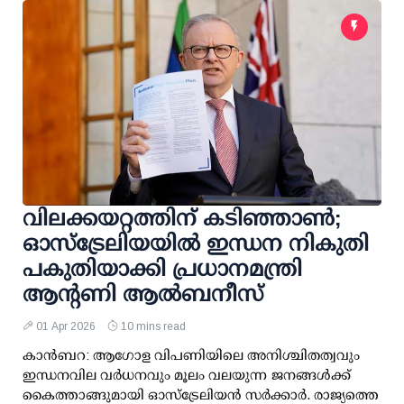
വിലക്കയറ്റത്തിന് കടിഞ്ഞാൺ;
ഓസ്‌ട്രേലിയയിൽ ഇന്ധന നികുതി
പകുതിയാക്കി പ്രധാനമന്ത്രി
ആന്റണി ആൽബനീസ്
01 Apr 2026
10 mins read
കാൻബറ: ആഗോള വിപണിയിലെ അനിശ്ചിതത്വവും
ഇന്ധനവില വർധനവും മൂലം വലയുന്ന ജനങ്ങൾക്ക്
കൈത്താങ്ങുമായി ഓസ്‌ട്രേലിയൻ സർക്കാർ. രാജ്യത്തെ