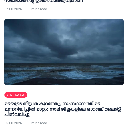
സർക്കാരിന്റെ ഉത്തരവാദിത്വവുമാണ്
07 08 2026
8 mins read
KERALA
മഴയുടെ തീവ്രത കുറഞ്ഞു; സംസ്ഥാനത്ത് മഴ
മുന്നറിയിപ്പിൽ മാറ്റം; നാല് ജില്ലകളിലെ ഓറഞ്ച് അലർട്ട്
പിൻവലിച്ചു
05 08 2026
8 mins read