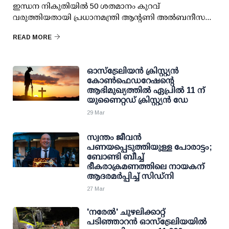
ഇന്ധന നികുതിയിൽ 50 ശതമാനം കുറവ്
വരുത്തിയതായി പ്രധാനമന്ത്രി ആന്റണി അൽബനീസ...
READ MORE
ഓസ്‌ട്രേലിയൻ ക്രിസ്റ്റ്യൻ
കോൺഫെഡറേഷൻ്റെ
ആഭിമുഖ്യത്തിൽ ഏപ്രിൽ 11 ന്
യുണൈറ്റഡ് ക്രിസ്റ്റ്യൻ ഡേ
29 Mar
സ്വന്തം ജീവൻ
പണയപ്പെടുത്തിയുള്ള പോരാട്ടം;
ബോണ്ടി ബീച്ച്
ഭീകരാക്രമണത്തിലെ നായകന്
ആദരമർപ്പിച്ച് സിഡ്‌നി
27 Mar
'നരേൽ' ചുഴലിക്കാറ്റ്
പടിഞ്ഞാറൻ ഓസ്‌ട്രേലിയയിൽ