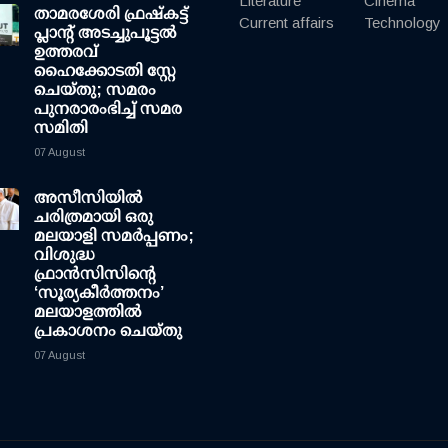
Literature
Cinema
താമരശേരി ഫ്രഷ്കട്ട്
Current affairs
Technology
പ്ലാന്റ് അടച്ചുപൂട്ടൽ
ഉത്തരവ്
ഹൈക്കോടതി സ്റ്റേ
ചെയ്തു; സമരം
പുനരാരംഭിച്ച് സമര
സമിതി
07 August
അസീസിയിൽ
ചരിത്രമായി ഒരു
മലയാളി സമർപ്പണം;
വിശുദ്ധ
ഫ്രാൻസിസിന്റെ
‘സൂര്യകീർത്തനം’
മലയാളത്തിൽ
പ്രകാശനം ചെയ്തു
07 August