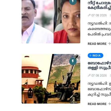
നീറ്റ് ചോദ്യപേ
കേന്ദ്രീകരിച
07 08 2026
ന്യൂഡല്‍ഹി: ന
കണ്ടെത്തലുക
പേരില്‍ പ്രവര്
READ MORE
INDIA
ബോഫോഴ്സ് 
തള്ളി സുപ്
07 08 2026
ന്യൂഡല്‍ഹി: ഇ
ബോഫോഴ്സ് 
കുറിച്ച് സുപ
READ MORE