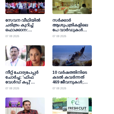
സേവന വീഥിയില്‍
സര്‍ക്കാര്‍
ചരിത്രം കുറിച്ച്
ആശുപത്രികളിലെ
ഫൊക്കാന:
പേ വാര്‍ഡുകള്‍
കല്‍ഹാരിയില്‍
ഇനി എല്ലാവര്‍ക്കും;
07 08 2026
07 08 2026
പ്രത്യാശയുടെ
വരുമാന പരിധി
പുതിയ പ്രഭാതം
ഒഴിവാക്കി
ഉത്തരവായി
നീറ്റ് ചോദ്യപേപ്പര്‍
10 വര്‍ഷത്തിനിടെ
ചോര്‍ച്ച: 'ഫിഫ
കടല്‍ കവര്‍ന്നത്
വേള്‍ഡ് കപ്പ്'
469 ജീവനുകള്‍;
വാട്സാപ്പ് ഗ്രൂപ്പ്
47000 ത്തിലധികം
07 08 2026
07 08 2026
കേന്ദ്രീകരിച്ച്
പേര്‍ക്ക്
ഞെട്ടിക്കുന്ന
രക്ഷാകരമേകി
വിവരങ്ങള്‍
മറൈന്‍ ഫിഷറീസ്
പുറത്തുവിട്ട്
സി.ബി.ഐ