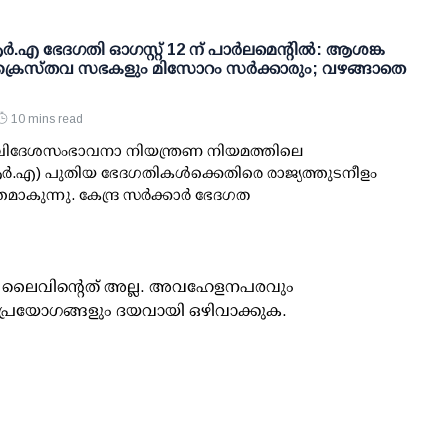
.എ ഭേദഗതി ഓഗസ്റ്റ് 12 ന് പാര്‍ലമെന്റില്‍: ആശങ്ക
ക്രൈസ്തവ സഭകളും മിസോറം സര്‍ക്കാരും; വഴങ്ങാതെ
10 mins read
: വിദേശസംഭാവനാ നിയന്ത്രണ നിയമത്തിലെ
‍.എ) പുതിയ ഭേദഗതികള്‍ക്കെതിരെ രാജ്യത്തുടനീളം
കുന്നു. കേന്ദ്ര സര്‍ക്കാര്‍ ഭേദഗത
ൂസ് ലൈവിന്റെത് അല്ല. അവഹേളനപരവും
പ്രയോഗങ്ങളും ദയവായി ഒഴിവാക്കുക.