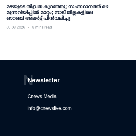
മഴയുടെ തീവ്രത കുറഞ്ഞു; സംസ്ഥാനത്ത് മഴ
മുന്നറിയിപ്പിൽ മാറ്റം; നാല് ജില്ലകളിലെ
ഓറഞ്ച് അലർട്ട് പിൻവലിച്ചു
05 08 2026
8 mins read
N
Newsletter
Cnews Media
info@cnewslive.com