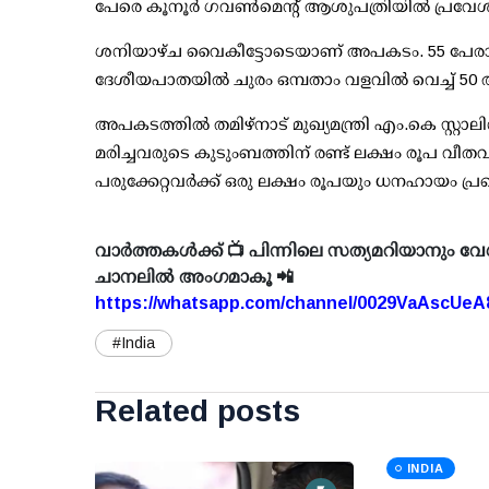
പേരെ കൂനൂര്‍ ഗവണ്‍മെന്റ് ആശുപത്രിയില്‍ പ്രവേശിപ്
ശനിയാഴ്ച വൈകീട്ടോടെയാണ് അപകടം. 55 പേരാണ് ബ
ദേശീയപാതയില്‍ ചുരം ഒമ്പതാം വളവില്‍ വെച്ച് 5
അപകടത്തില്‍ തമിഴ്നാട് മുഖ്യമന്ത്രി എം.കെ സ്റ്
മരിച്ചവരുടെ കുടുംബത്തിന് രണ്ട് ലക്ഷം രൂപ വീതവു
പരുക്കേറ്റവര്‍ക്ക് ഒരു ലക്ഷം രൂപയും ധനഹായം പ്രഖ്
വാർത്തകൾക്ക് 📺 പിന്നിലെ സത്യമറിയാനും വേ
ചാനലിൽ അംഗമാകൂ 📲
https://whatsapp.com/channel/0029VaAscUe
#India
Related posts
INDIA