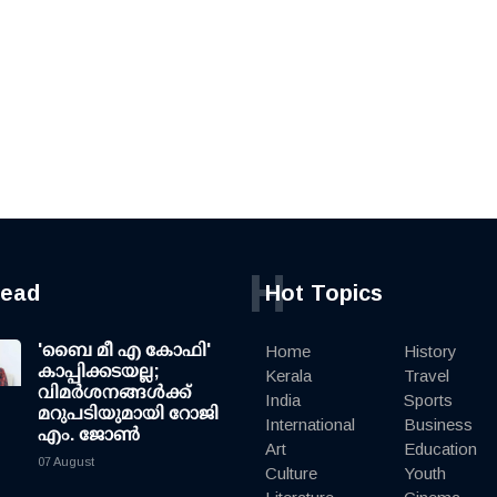
H
read
Hot Topics
'ബൈ മീ എ കോഫി'
Home
History
കാപ്പിക്കടയല്ല;
Kerala
Travel
വിമര്‍ശനങ്ങള്‍ക്ക്
India
Sports
മറുപടിയുമായി റോജി
International
Business
എം. ജോണ്‍
Art
Education
07 August
Culture
Youth