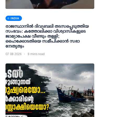
INDIA
രാജസ്ഥാനിൽ ദിവ്യബലി തടസപ്പെടുത്തിയ
സംഭവം: കത്തോലിക്കാ വിശ്വാസികളുടെ
ജാമ്യാപേക്ഷ വീണ്ടും തള്ളി;
ഹൈക്കോടതിയെ സമീപിക്കാൻ സഭാ
നേതൃത്വം
07 08 2026
8 mins read