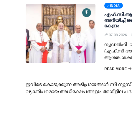
INDIA
എഫ്.സി.ആര്‍
അറിയിച്ച് 
കേന്ദ്രം
07 08 2026
ന്യൂഡല്‍ഹി
(എഫ്.സി.ആര്
ആശങ്ക ശക്തമാ
READ MORE
ഇവിടെ കൊടുക്കുന്ന അഭിപ്രായങ്ങള്‍ സീ ന്യ
വ്യക്തിപരമായ അധിക്ഷേപങ്ങളും അശ്‌ളീല പദ