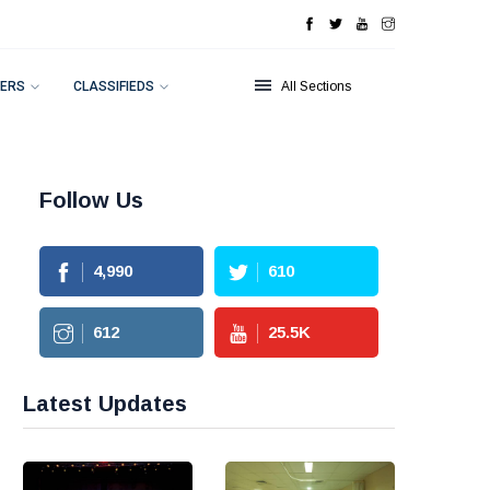
ERS
CLASSIFIEDS
All Sections
Follow Us
4,990
610
612
25.5
K
Latest Updates