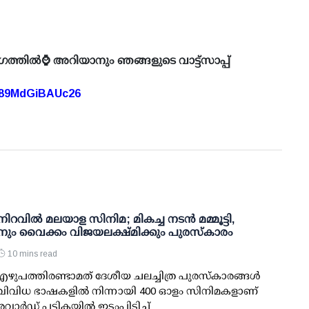
ഗത്തിൽ⌚ അറിയാനും ഞങ്ങളുടെ വാട്ട്സാപ്പ്
A89MdGiBAUc26
ിറവിൽ മലയാള സിനിമ; മികച്ച നടൻ മമ്മൂട്ടി,
ിനും വൈക്കം വിജയലക്ഷ്മിക്കും പുരസ്‌കാരം
10 mins read
എഴുപത്തിരണ്ടാമത് ദേശീയ ചലച്ചിത്ര പുരസ്കാരങ്ങൾ
ചു. വിവിധ ഭാഷകളിൽ നിന്നായി 400 ഓളം സിനിമകളാണ്
ാർഡ് പട്ടികയിൽ ഇടംപിടിച്