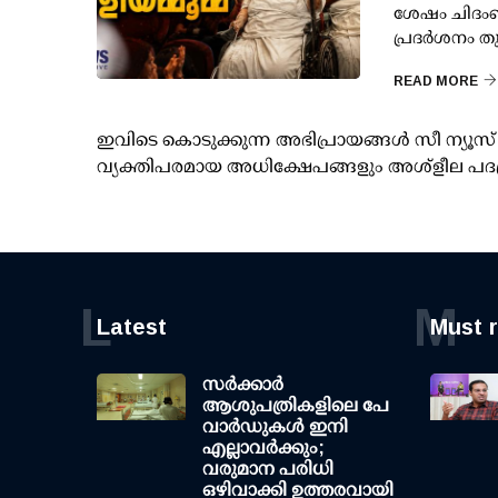
ശേഷം ചിദംബ
പ്രദർശനം തു
READ MORE
ഇവിടെ കൊടുക്കുന്ന അഭിപ്രായങ്ങള്‍ സീ ന്യ
വ്യക്തിപരമായ അധിക്ഷേപങ്ങളും അശ്‌ളീല പദ
L
M
Latest
Must 
സര്‍ക്കാര്‍
ആശുപത്രികളിലെ പേ
വാര്‍ഡുകള്‍ ഇനി
എല്ലാവര്‍ക്കും;
വരുമാന പരിധി
ഒഴിവാക്കി ഉത്തരവായി