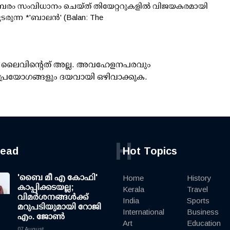
രം സംവിധാനം ചെയ്ത് തിയേറ്ററുകളിൽ വിജയകരമായി
ടരുന്ന *'ബാലൻ' (Balan: The
ൂസ് ലൈവിന്റെത് അല്ല. അവഹേളനപരവും
പ്രയോഗങ്ങളും ദയവായി ഒഴിവാക്കുക.
H
read
Hot Topics
'ബൈ മീ എ കോഫി'
Home
History
കാപ്പിക്കടയല്ല;
Kerala
Travel
വിമര്‍ശനങ്ങള്‍ക്ക്
India
Sports
മറുപടിയുമായി റോജി
International
Business
എം. ജോണ്‍
Art
Education
07 August