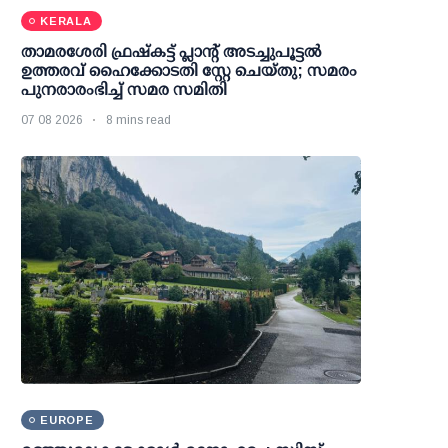
KERALA
താമരശേരി ഫ്രഷ്കട്ട് പ്ലാന്റ് അടച്ചുപൂട്ടൽ
ഉത്തരവ് ഹൈക്കോടതി സ്റ്റേ ചെയ്തു; സമരം
പുനരാരംഭിച്ച് സമര സമിതി
07 08 2026
8 mins read
EUROPE