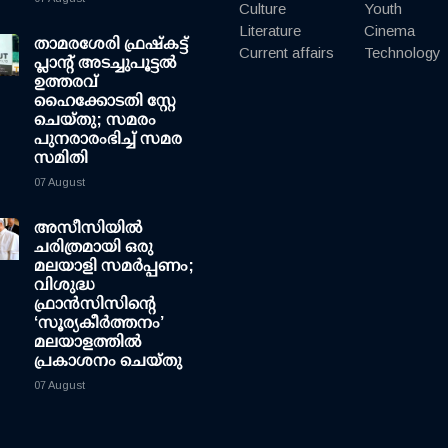
Culture
Youth
Literature
Cinema
താമരശേരി ഫ്രഷ്കട്ട്
Current affairs
Technology
പ്ലാന്റ് അടച്ചുപൂട്ടൽ
ഉത്തരവ്
ഹൈക്കോടതി സ്റ്റേ
ചെയ്തു; സമരം
പുനരാരംഭിച്ച് സമര
സമിതി
07 August
അസീസിയിൽ
ചരിത്രമായി ഒരു
മലയാളി സമർപ്പണം;
വിശുദ്ധ
ഫ്രാൻസിസിന്റെ
‘സൂര്യകീർത്തനം’
മലയാളത്തിൽ
പ്രകാശനം ചെയ്തു
07 August