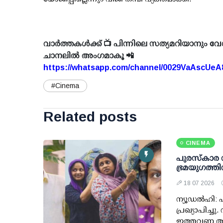
വാർത്തകൾക്ക് 📺 പിന്നിലെ സത്യമറിയാനും വേ
ചാനലിൽ അംഗമാകൂ 📲
https://whatsapp.com/channel/0029VaAscUe
#Cinema
Related posts
CINEMA
പുരസ്കാര ന
ഭ്രമയുഗത്ത
18 07 2026
ന്യൂഡൽഹി: ‌
പ്രഖ്യാപിച്
ഇത്തവണ അവ