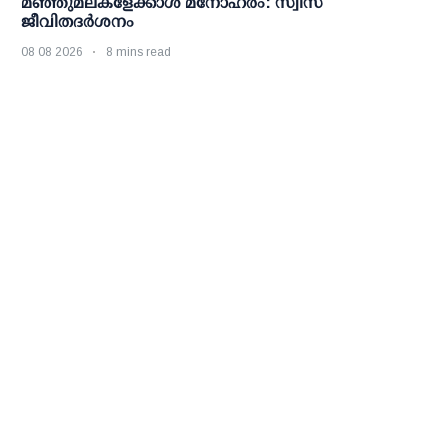
മഞ്ഞുമലകളേക്കാൾ മനോഹരം: സ്വിസ്
ജീവിതദർശനം
08 08 2026
8 mins read