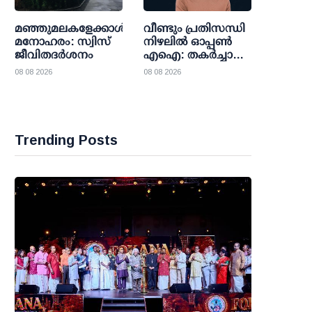
പുരസ്‌കാരം ബിന്ദു
കാനയ്ക്കും
മഞ്ഞുമലകളേക്കാൾ
വീണ്ടും പ്രതിസന്ധി
മനോഹരം: സ്വിസ്
നിഴലില്‍ ഓപ്പണ്‍
ജീവിതദർശനം
എഐ: തകര്‍ച്ചാ
മുന്നറിയിപ്പുകളെ
08 08 2026
08 08 2026
കാറ്റില്‍പ്പറത്തി
ശുഭാപ്തി
വിശ്വാസവുമായി
സാം ഓള്‍ട്ട്മാന്‍
Trending Posts