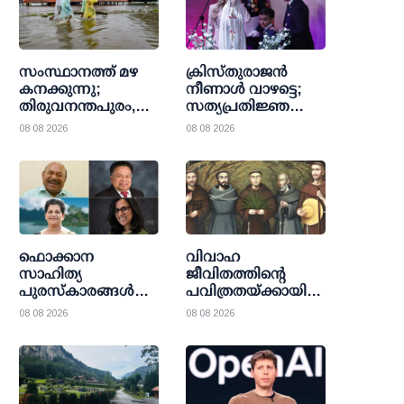
സംസ്ഥാനത്ത് മഴ
ക്രിസ്തുരാജൻ
കനക്കുന്നു;
നീണാൾ വാഴട്ടെ;
തിരുവനന്തപുരം,
സത്യപ്രതിജ്ഞ
ഇടുക്കി ജില്ലകളിൽ
ചടങ്ങിനിടെ
08 08 2026
08 08 2026
ഓറഞ്ച് അലർട്ട്;
പരസ്യമായ
വിവിധ ജില്ലകളിൽ
വിശ്വാസ
ശക്തമായ മഴയ്ക്ക്
പ്രഘോഷണവുമായി
സാധ്യത
കൊളംബിയൻ
പ്രസിഡന്റ്
ഫൊക്കാന
വിവാഹ
സാഹിത്യ
ജീവിതത്തിന്റെ
പുരസ്‌കാരങ്ങള്‍
പവിത്രതയ്ക്കായി
പ്രഖ്യാപിച്ചു: ഡോ.
രക്തസാക്ഷിത്വം;
08 08 2026
08 08 2026
എം. അനിരുദ്ധന്‍
അഞ്ച് സ്പാനിഷ്
പുരസ്‌കാരം ഡോ.
ഫ്രാന്‍സിസ്‌കന്‍
മാമ്മന്‍ സി.
വൈദികരെ
ജേക്കബിനും,
വാഴ്ത്തപ്പെട്ടവരായി
മറിയാമ്മ പിള്ള
പ്രഖ്യാപിക്കുന്നു