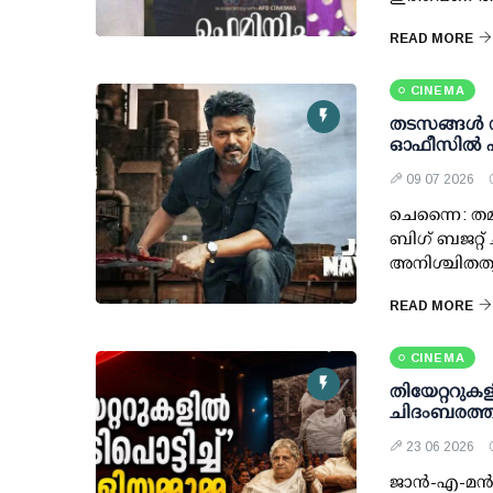
READ MORE
CINEMA
തടസങ്ങള്‍ 
ഓഫീസില്‍ 
09 07 2026
ചെന്നൈ: തമി
ബിഗ് ബജറ്റ് ച
അനിശ്ചിതത്വങ
READ MORE
CINEMA
തിയേറ്ററുകള
ചിദംബരത്തി
23 06 2026
ജാൻ-എ-മൻ',