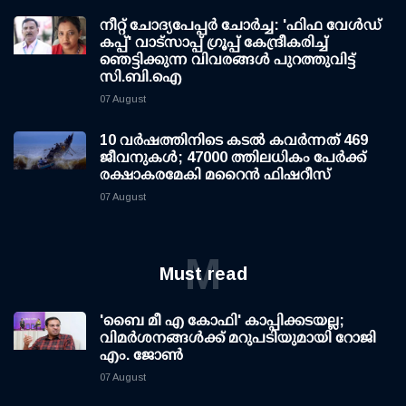
നീറ്റ് ചോദ്യപേപ്പര്‍ ചോര്‍ച്ച: 'ഫിഫ വേള്‍ഡ്
കപ്പ്' വാട്സാപ്പ് ഗ്രൂപ്പ് കേന്ദ്രീകരിച്ച്
ഞെട്ടിക്കുന്ന വിവരങ്ങള്‍ പുറത്തുവിട്ട്
സി.ബി.ഐ
07 August
10 വര്‍ഷത്തിനിടെ കടല്‍ കവര്‍ന്നത് 469
ജീവനുകള്‍; 47000 ത്തിലധികം പേര്‍ക്ക്
രക്ഷാകരമേകി മറൈന്‍ ഫിഷറീസ്
07 August
M
Must read
'ബൈ മീ എ കോഫി' കാപ്പിക്കടയല്ല;
വിമര്‍ശനങ്ങള്‍ക്ക് മറുപടിയുമായി റോജി
എം. ജോണ്‍
07 August