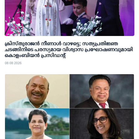
ക്രിസ്തുരാജൻ നീണാൾ വാഴട്ടെ; സത്യപ്രതിജ്ഞ
ചടങ്ങിനിടെ പരസ്യമായ വിശ്വാസ പ്രഘോഷണവുമായി
കൊളംബിയൻ പ്രസിഡന്റ്
08 08 2026