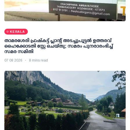
KERALA
താമരശേരി ഫ്രഷ്കട്ട് പ്ലാന്റ് അടച്ചുപൂട്ടൽ ഉത്തരവ്
ഹൈക്കോടതി സ്റ്റേ ചെയ്തു; സമരം പുനരാരംഭിച്ച്
സമര സമിതി
07 08 2026
8 mins read