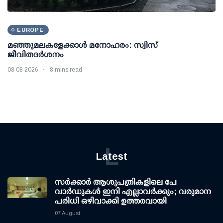
EUROPE
മഞ്ഞുമലകളേക്കാൾ മനോഹരം: സ്വിസ്
ജീവിതദർശനം
08 08 2026
8 mins read
L
Latest
സര്‍ക്കാര്‍ ആശുപത്രികളിലെ പേ
വാര്‍ഡുകള്‍ ഇനി എല്ലാവര്‍ക്കും; വരുമാന
പരിധി ഒഴിവാക്കി ഉത്തരവായി
07 August