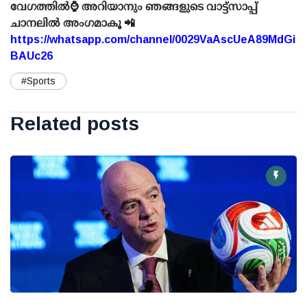
വേഗത്തിൽ⌚ അറിയാനും ഞങ്ങളുടെ വാട്ട്സാപ്പ്
ചാനലിൽ അംഗമാകൂ 📲
https://whatsapp.com/channel/0029VaAscUeA89MdGi
BAUc26
#Sports
Related posts