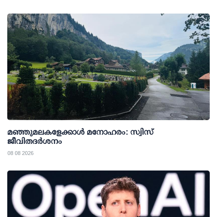
മഞ്ഞുമലകളേക്കാൾ മനോഹരം: സ്വിസ്
ജീവിതദർശനം
08 08 2026