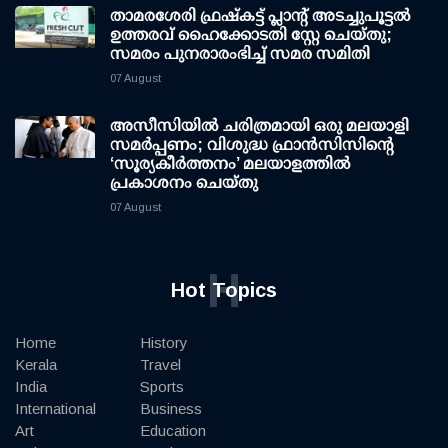
താമരശേരി ഫ്രഷ്കട്ട് പ്ലാന്റ് അടച്ചുപൂട്ടൽ
ഉത്തരവ് ഹൈക്കോടതി സ്റ്റേ ചെയ്തു;
സമരം പുനരാരംഭിച്ച് സമര സമിതി
07 August
അസീസിയിൽ ചരിത്രമായി ഒരു മലയാളി
സമർപ്പണം; വിശുദ്ധ ഫ്രാൻസിസിന്റെ
‘സൂര്യകീർത്തനം’ മലയാളത്തിൽ
പ്രകാശനം ചെയ്തു
07 August
H
Hot Topics
Home
History
Kerala
Travel
India
Sports
International
Business
Art
Education