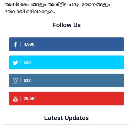
അധിക്ഷേപങ്ങളും അശ്‌ളീല പദപ്രയോഗങ്ങളും
ദയവായി ഒഴിവാക്കുക.
Follow Us
4,990
610
612
25.5
K
Latest Updates