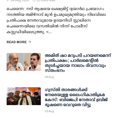
04 Aug 2026
10 mins read
ചെന്നൈ: നടി തൃഷയെ ലക്ഷ്യമിട്ട് ദ്വയാര്‍ഥ പ്രയോഗം
നടത്തിയ തമിഴ്‌നാട് മുന്‍ ഉപമുഖ്യമന്ത്രിയും നിലവിലെ
പ്രതിപക്ഷ നേതാവുമായ ഉദയനിധി സ്റ്റാലിനെ
ചെന്നൈയിലെ വസതിയില്‍ നിന്ന് പോലീസ്
കസ്റ്റഡിയിലെടുത്തു. <...
READ MORE
അമിത് ഷാ മറുപടി പറയണമെന്ന്
പ്രതിപക്ഷം; പാര്‍ലമെന്റില്‍
തുടര്‍ച്ചയായ നാലാം ദിവസവും
സ്തംഭനം
04 Aug
ഗുസ്തി താരങ്ങള്‍ക്ക്
നേരെയുള്ള ലൈംഗികാതിക്രമ
കേസ്: ബിജെപി നേതാവ് ബ്രിജ്
ഭൂഷണെ വെറുതെ വിട്ടു
03 Aug