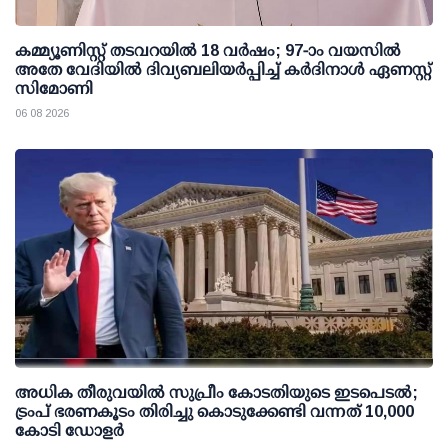
കമ്മ്യൂണിസ്റ്റ് തടവറയില്‍ 18 വര്‍ഷം; 97-ാം വയസില്‍
അതേ വേദിയില്‍ ദിവ്യബലിയര്‍പ്പിച്ച് കര്‍ദിനാള്‍ ഏണസ്റ്റ്
സിമോണി
06 08 2026
അധിക തീരുവയില്‍ സുപ്രീം കോടതിയുടെ ഇടപെടല്‍;
ട്രംപ് ഭരണകൂടം തിരിച്ചു കൊടുക്കേണ്ടി വന്നത് 10,000
കോടി ഡോളര്‍