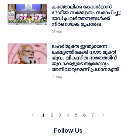
കത്തോലിക്ക കോൺഗ്രസ്
ദേശീയ സമ്മേളനം സമാപിച്ചു;
ഭാവി പ്രവർത്തനങ്ങൾക്ക്
നിർണായക രൂപരേഖ
03 Aug
ലഹരിമുക്ത ഇന്ത്യയെന്ന
ലക്ഷ്യത്തിലേക്ക് നശാ മുക്ത്
യുവ: വികസിത ഭാരതത്തിന്
യുവാക്കളുടെ ആരോഗ്യം
അനിവാര്യമെന്ന് പ്രധാനമന്ത്രി
02 Aug
1
2
3
4
5
6
7
Follow Us