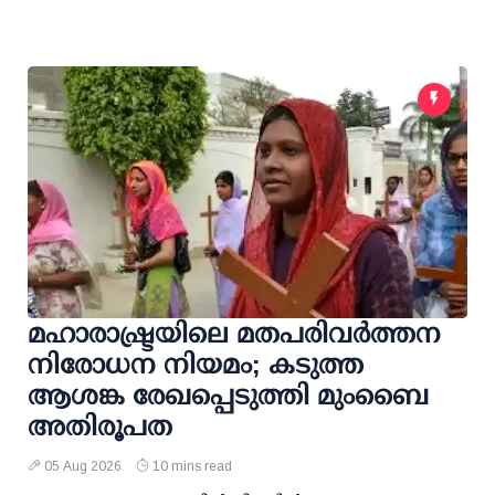
മഹാരാഷ്ട്രയിലെ മതപരിവർത്തന
നിരോധന നിയമം; കടുത്ത
ആശങ്ക രേഖപ്പെടുത്തി മുംബൈ
അതിരൂപത
05 Aug 2026
10 mins read