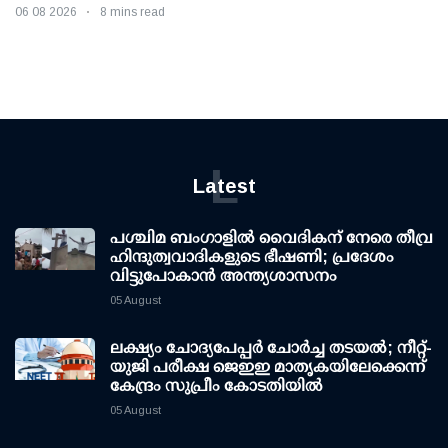
06 08 2026
8 mins read
L
Latest
പശ്ചിമ ബംഗാളിൽ വൈദികന് നേരെ തീവ്ര
ഹിന്ദുത്വവാദികളുടെ ഭീഷണി; പ്രദേശം
വിട്ടുപോകാൻ അന്ത്യശാസനം
05 August
ലക്ഷ്യം ചോദ്യപേപ്പര്‍ ചോര്‍ച്ച തടയല്‍; നീറ്റ്-
യുജി പരീക്ഷ ജെഇഇ മാതൃകയിലേക്കെന്ന്
കേന്ദ്രം സുപ്രീം കോടതിയില്‍
05 August