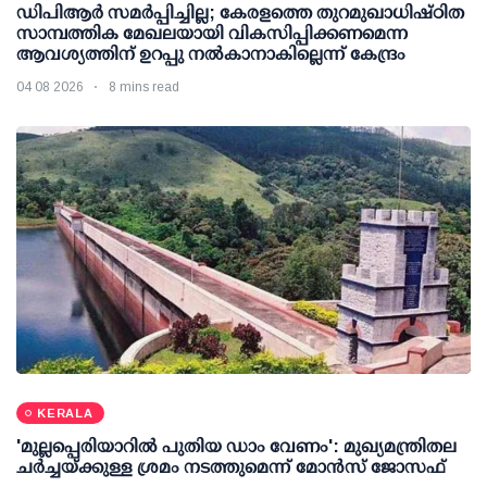
ഡിപിആര്‍ സമര്‍പ്പിച്ചില്ല; കേരളത്തെ തുറമുഖാധിഷ്ഠിത
സാമ്പത്തിക മേഖലയായി വികസിപ്പിക്കണമെന്ന
ആവശ്യത്തിന് ഉറപ്പു നല്‍കാനാകില്ലെന്ന് കേന്ദ്രം
04 08 2026
8 mins read
KERALA
'മുല്ലപ്പെരിയാറില്‍ പുതിയ ഡാം വേണം': മുഖ്യമന്ത്രിതല
ചര്‍ച്ചയ്ക്കുള്ള ശ്രമം നടത്തുമെന്ന് മോന്‍സ് ജോസഫ്