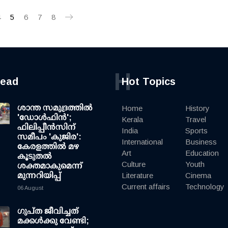
4
5
6
7
8
H
read
Hot Topics
ശാന്ത സമുദ്രത്തില്‍
Home
History
'ഡോള്‍ഫിന്‍';
Kerala
Travel
ഫിലിപ്പീന്‍സിന്
India
Sports
സമീപം 'കുജിര':
International
Business
കേരളത്തില്‍ മഴ
Art
Education
കൂടുതല്‍
Culture
Youth
ശക്തമാകുമെന്ന്
മുന്നറിയിപ്പ്
Literature
Cinema
Current affairs
Technology
06 August
ഗുപ്ത ജീവിച്ചത്
മക്കള്‍ക്കു വേണ്ടി;