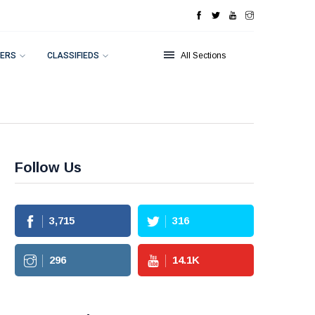
ERS
CLASSIFIEDS
All Sections
Follow Us
3,715
316
296
14.1
K