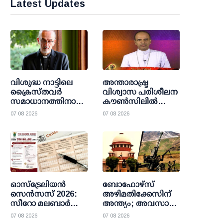
Latest Updates
വിശുദ്ധ നാട്ടിലെ
അന്താരാഷ്ട്ര
ക്രൈസ്തവർ
വിശ്വാസ പരിശീലന
സമാധാനത്തിനായി
കൗണ്‍സിലില്‍
കേഴുന്നു:
അംഗമായി മാര്‍
07 08 2026
07 08 2026
വിശ്വാസികളുടെ
ജോസ് പുളിക്കല്‍
ദയനീയ അവസ്ഥ
നിയമിതനായി
തുറന്നുകാട്ടി
ജെറുസലേം
പാത്രിയാർക്കീസ്
ഓസ്ട്രേലിയൻ
ബോഫോഴ്സ്
സെൻസസ് 2026:
അഴിമതിക്കേസിന്
സീറോ മലബാർ
അന്ത്യം; അവസാന
വിശ്വാസികൾക്കായി
അപ്പീലും തള്ളി
07 08 2026
07 08 2026
പ്രധാന
സുപ്രീം കോടതി