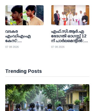
നിർദേശവുമായി
സഭാധികാരികൾ
വടകര
എഫ്.സി.ആര്‍.എ
എംഡിഎംഎ
ഭേദഗതി ഓഗസ്റ്റ് 12
കേസ്:
ന് പാര്‍ലമെന്റില്‍:
ലഹരിപ്പണത്തിന്റെ
ആശങ്ക അറിയിച്ച്
07 08 2026
07 08 2026
കേന്ദ്രബിന്ദു ജിജില്‍;
ക്രൈസ്തവ
ബാങ്ക് അക്കൗണ്ടില്‍
സഭകളും മിസോറം
കോടിയുടെ ഇടപാട്,
സര്‍ക്കാരും;
പയ്യോളി കേസിലും
വഴങ്ങാതെ കേന്ദ്രം
പ്രതിചേര്‍ക്കും
Trending Posts