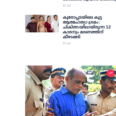
21 Jul
കൂരോപ്പടയിലെ കൂട്ട
ആത്മഹത്യാ ശ്രമം:
ചികിത്സയിലായിരുന്ന 12
കാരനും മരണത്തിന്
കീഴടങ്ങി
21 Jul