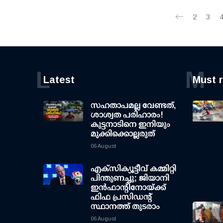
2
3
L
M
Latest
Must 
സഹതാപമല്ല വേണ്ടത്,
ശാശ്വത പരിഹാരം!
കുട്ടനാടിനെ ഇനിയും
മുക്കിക്കൊല്ലരുത്
06 August
എക്സിക്യൂട്ടീവ് കമ്മിറ്റി
പിന്തുണച്ചു; ജിയാനി
ഇന്‍ഫാന്റിനോയ്ക്ക്
ഫിഫ പ്രസിഡന്റ്
സ്ഥാനത്ത് തുടരാം
06 August