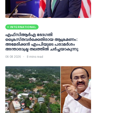
INTERNATIONAL
എഫ്‌സി‌ആര്‍‌എ ഭേദഗതി
ക്രൈസ്തവർക്കെതിരായ ആക്രമണം:
അമേരിക്കൻ എംപിയുടെ പരാമർശം
അന്താരാഷ്ട്ര തലത്തിൽ ചർച്ചയാകുന്നു
06 08 2026
8 mins read