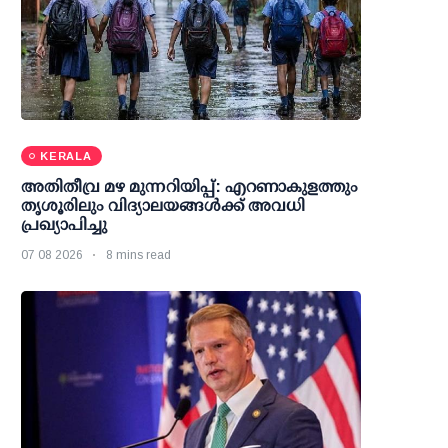
KERALA
അതിതീവ്ര മഴ മുന്നറിയിപ്പ്: എറണാകുളത്തും
തൃശൂരിലും വിദ്യാലയങ്ങള്‍ക്ക് അവധി
പ്രഖ്യാപിച്ചു
07 08 2026
8 mins read