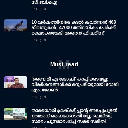
സി.ബി.ഐ
07 August
10 വര്‍ഷത്തിനിടെ കടല്‍ കവര്‍ന്നത് 469
ജീവനുകള്‍; 47000 ത്തിലധികം പേര്‍ക്ക്
രക്ഷാകരമേകി മറൈന്‍ ഫിഷറീസ്
07 August
M
Must read
'ബൈ മീ എ കോഫി' കാപ്പിക്കടയല്ല;
വിമര്‍ശനങ്ങള്‍ക്ക് മറുപടിയുമായി റോജി
എം. ജോണ്‍
07 August
താമരശേരി ഫ്രഷ്കട്ട് പ്ലാന്റ് അടച്ചുപൂട്ടൽ
ഉത്തരവ് ഹൈക്കോടതി സ്റ്റേ ചെയ്തു;
സമരം പുനരാരംഭിച്ച് സമര സമിതി