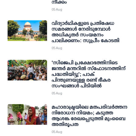
നീക്കം
05 Aug
വിദ്യാര്‍ഥികളുടെ പ്രതിഷേധ
സമരങ്ങള്‍ നേരിടുമ്പോള്‍
അധികൃതര്‍ സംയമനം
പാലിക്കണം: സുപ്രീം കോടതി
05 Aug
'സിജെപി പ്രക്ഷോഭത്തിനിടെ
ജന്തര്‍ മന്തറില്‍ സ്ഫോടനത്തിന്
പദ്ധതിയിട്ടു'; പാക്
പിന്തുണയുള്ള രണ്ട് ഭീകര
സംഘങ്ങള്‍ പിടിയില്‍
05 Aug
മഹാരാഷ്ട്രയിലെ മതപരിവർത്തന
നിരോധന നിയമം; കടുത്ത
ആശങ്ക രേഖപ്പെടുത്തി മുംബൈ
അതിരൂപത
05 Aug