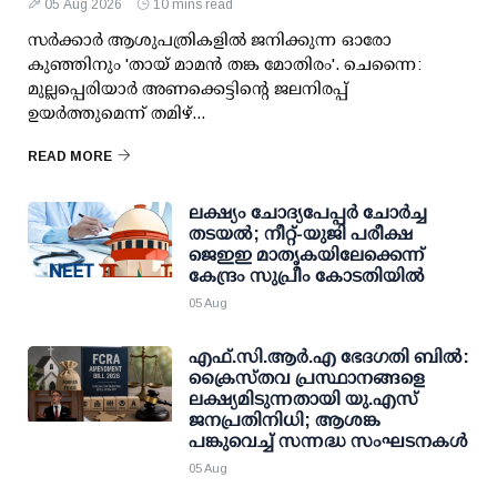
05 Aug 2026
10 mins read
സര്‍ക്കാര്‍ ആശുപത്രികളില്‍ ജനിക്കുന്ന ഓരോ
കുഞ്ഞിനും 'തായ് മാമന്‍ തങ്ക മോതിരം'. ചെന്നൈ:
മുല്ലപ്പെരിയാര്‍ അണക്കെട്ടിന്റെ ജലനിരപ്പ്
ഉയര്‍ത്തുമെന്ന് തമിഴ്...
READ MORE
ലക്ഷ്യം ചോദ്യപേപ്പര്‍ ചോര്‍ച്ച
തടയല്‍; നീറ്റ്-യുജി പരീക്ഷ
ജെഇഇ മാതൃകയിലേക്കെന്ന്
കേന്ദ്രം സുപ്രീം കോടതിയില്‍
05 Aug
എഫ്.സി.ആര്‍.എ ഭേദഗതി ബില്‍:
ക്രൈസ്തവ പ്രസ്ഥാനങ്ങളെ
ലക്ഷ്യമിടുന്നതായി യു.എസ്
ജനപ്രതിനിധി; ആശങ്ക
പങ്കുവെച്ച് സന്നദ്ധ സംഘടനകള്‍
05 Aug