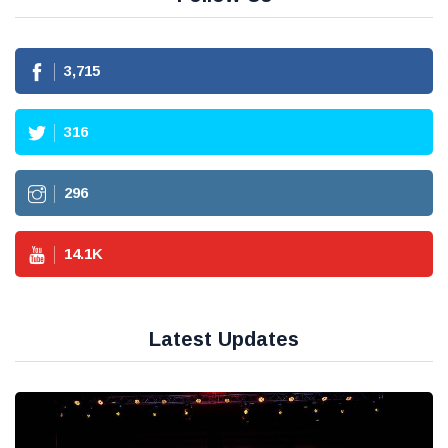
3,715
316
296
14.1
K
Latest Updates