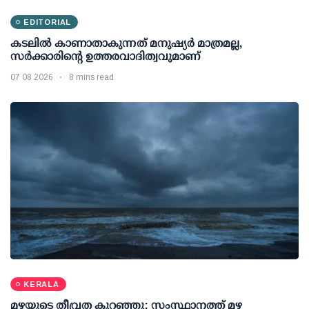
EDITORIAL
കടലിൽ കാണാതാകുന്നത് മനുഷ്യർ മാത്രമല്ല,
സർക്കാരിന്റെ ഉത്തരവാദിത്വവുമാണ്
07 08 2026
8 mins read
KERALA
മഴയുടെ തീവ്രത കുറഞ്ഞു; സംസ്ഥാനത്ത് മഴ