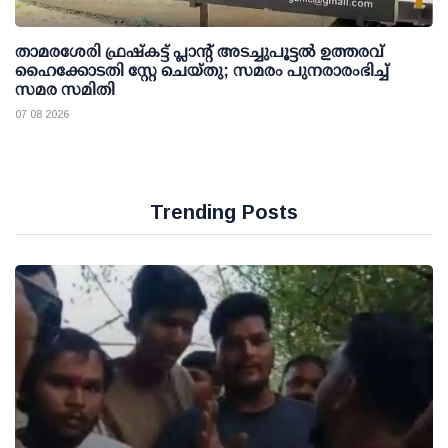
താമരശേരി ഫ്രഷ്കട്ട് പ്ലാന്റ് അടച്ചുപൂട്ടൽ ഉത്തരവ്
ഹൈക്കോടതി സ്റ്റേ ചെയ്തു; സമരം പുനരാരംഭിച്ച്
സമര സമിതി
07 08 2026
Trending Posts