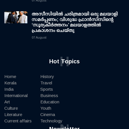
07 August
അസീസിയിൽ ചരിത്രമായി ഒരു മലയാളി
സമർപ്പണം; വിശുദ്ധ ഫ്രാൻസിസിന്റെ
‘സൂര്യകീർത്തനം’ മലയാളത്തിൽ
പ്രകാശനം ചെയ്തു
07 August
H
Hot Topics
Home
History
Kerala
Travel
India
Sports
International
Business
Art
Education
Culture
Youth
Literature
Cinema
Current affairs
Technology
N
Newsletter