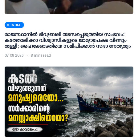
INDIA
രാജസ്ഥാനിൽ ദിവ്യബലി തടസപ്പെടുത്തിയ സംഭവം:
കത്തോലിക്കാ വിശ്വാസികളുടെ ജാമ്യാപേക്ഷ വീണ്ടും
തള്ളി; ഹൈക്കോടതിയെ സമീപിക്കാൻ സഭാ നേതൃത്വം
07 08 2026
8 mins read