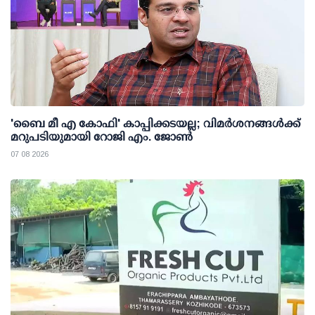
'ബൈ മീ എ കോഫി' കാപ്പിക്കടയല്ല; വിമര്‍ശനങ്ങള്‍ക്ക്
മറുപടിയുമായി റോജി എം. ജോണ്‍
07 08 2026