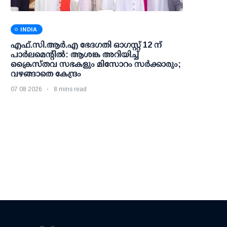
INDIA
എഫ്.സി.ആര്‍.എ ഭേദഗതി ഓഗസ്റ്റ് 12 ന്
പാര്‍ലമെന്റില്‍: ആശങ്ക അറിയിച്ച്
ക്രൈസ്തവ സഭകളും മിസോറം സര്‍ക്കാരും;
വഴങ്ങാതെ കേന്ദ്രം
07 08 2026
8 mins read