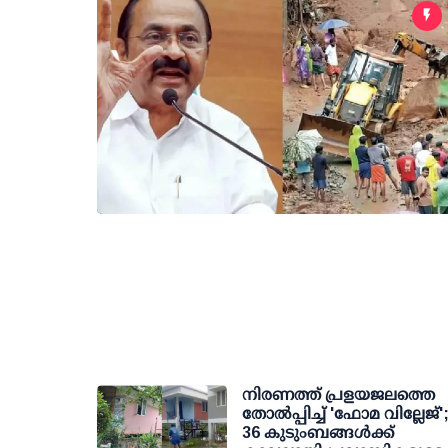
നിരണത്ത് പ്രളയജലത്തെ
തോല്‍പ്പിച്ച് 'ഫോമ വില്ലേജ്'
36 കുടുംബങ്ങള്‍ക്ക്