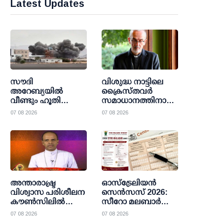
Latest Updates
സൗദി
വിശുദ്ധ നാട്ടിലെ
അറേബ്യയില്‍
ക്രൈസ്തവർ
വീണ്ടും ഹൂതി
സമാധാനത്തിനായി
ആക്രമണം;
കേഴുന്നു:
07 08 2026
07 08 2026
പ്രവാസികള്‍ക്കടക്കം
വിശ്വാസികളുടെ
പതിനൊന്ന് പേര്‍ക്ക്
ദയനീയ അവസ്ഥ
പരിക്ക്
തുറന്നുകാട്ടി
ജെറുസലേം
പാത്രിയാർക്കീസ്
അന്താരാഷ്ട്ര
ഓസ്ട്രേലിയൻ
വിശ്വാസ പരിശീലന
സെൻസസ് 2026:
കൗണ്‍സിലില്‍
സീറോ മലബാർ
അംഗമായി മാര്‍
വിശ്വാസികൾക്കായി
07 08 2026
07 08 2026
ജോസ് പുളിക്കല്‍
പ്രധാന