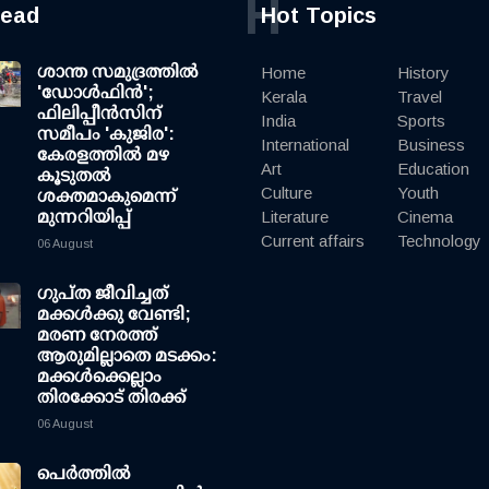
H
read
Hot Topics
ശാന്ത സമുദ്രത്തില്‍
Home
History
'ഡോള്‍ഫിന്‍';
Kerala
Travel
ഫിലിപ്പീന്‍സിന്
India
Sports
സമീപം 'കുജിര':
International
Business
കേരളത്തില്‍ മഴ
Art
Education
കൂടുതല്‍
Culture
Youth
ശക്തമാകുമെന്ന്
മുന്നറിയിപ്പ്
Literature
Cinema
Current affairs
Technology
06 August
ഗുപ്ത ജീവിച്ചത്
മക്കള്‍ക്കു വേണ്ടി;
മരണ നേരത്ത്
ആരുമില്ലാതെ മടക്കം:
മക്കള്‍ക്കെല്ലാം
തിരക്കോട് തിരക്ക്
06 August
പെർത്തിൽ