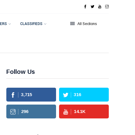
ERS
CLASSIFIEDS
All Sections
Follow Us
3,715
316
296
14.1
K