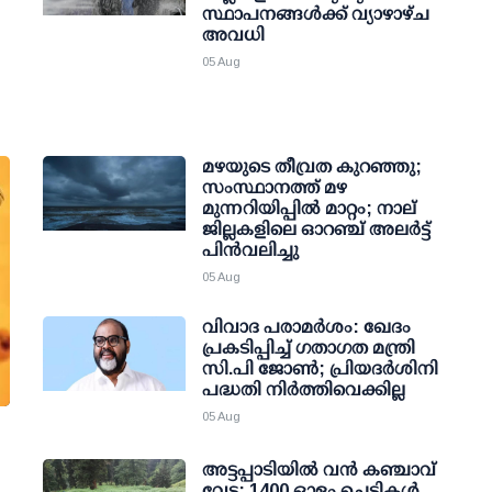
സ്ഥാപനങ്ങള്‍ക്ക് വ്യാഴാഴ്ച
അവധി
05 Aug
മഴയുടെ തീവ്രത കുറഞ്ഞു;
സംസ്ഥാനത്ത് മഴ
മുന്നറിയിപ്പിൽ മാറ്റം; നാല്
ജില്ലകളിലെ ഓറഞ്ച് അലർട്ട്
പിൻവലിച്ചു
05 Aug
വിവാദ പരാമര്‍ശം: ഖേദം
പ്രകടിപ്പിച്ച് ഗതാഗത മന്ത്രി
സി.പി ജോണ്‍; പ്രിയദര്‍ശിനി
പദ്ധതി നിര്‍ത്തിവെക്കില്ല
05 Aug
അട്ടപ്പാടിയില്‍ വന്‍ കഞ്ചാവ്
വേട്ട: 1400 ഓളം ചെടികള്‍