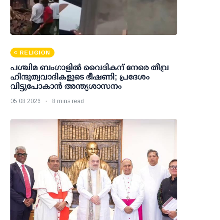
RELIGION
പശ്ചിമ ബംഗാളിൽ വൈദികന് നേരെ തീവ്ര
ഹിന്ദുത്വവാദികളുടെ ഭീഷണി; പ്രദേശം
വിട്ടുപോകാൻ അന്ത്യശാസനം
05 08 2026
8 mins read