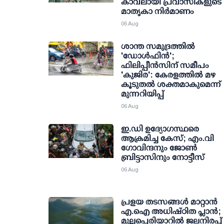
കാവലായി പ്രവാസികളുടെ
മാതൃകാ നിര്‍മാണം
06 Aug
ശാന്ത സമുദ്രത്തില്‍
'ഡോള്‍ഫിന്‍';
ഫിലിപ്പീന്‍സിന് സമീപം
'കുജിര': കേരളത്തില്‍ മഴ
കൂടുതല്‍ ശക്തമാകുമെന്ന്
മുന്നറിയിപ്പ്
06 Aug
ഇ.ഡി ഉദ്യോഗസ്ഥരെ
ആക്രമിച്ച കേസ്; എം.വി
ഗോവിന്ദനും ജോണ്‍
ബ്രിട്ടാസിനും നോട്ടീസ്
06 Aug
പ്രളയ തടസങ്ങള്‍ മാറ്റാന്‍
എ.ഐ അധിഷ്ഠിത പ്ലാന്‍;
മുല്ലപ്പെരിയാറില്‍ ജലനിരപ്പ്