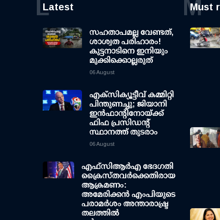
L
M
Latest
Must 
സഹതാപമല്ല വേണ്ടത്,
ശാശ്വത പരിഹാരം!
കുട്ടനാടിനെ ഇനിയും
മുക്കിക്കൊല്ലരുത്
06 August
എക്സിക്യൂട്ടീവ് കമ്മിറ്റി
പിന്തുണച്ചു; ജിയാനി
ഇന്‍ഫാന്റിനോയ്ക്ക്
ഫിഫ പ്രസിഡന്റ്
സ്ഥാനത്ത് തുടരാം
06 August
എഫ്‌സി‌ആര്‍‌എ ഭേദഗതി
ക്രൈസ്തവർക്കെതിരായ
ആക്രമണം:
അമേരിക്കൻ എംപിയുടെ
പരാമർശം അന്താരാഷ്ട്ര
തലത്തിൽ