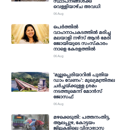
സ്ഥാപനങ്ങള്‍ക്ക്
വെള്ളിയാഴ്ച അവധി
06 Aug
പെർത്തിൽ
വാഹനാപകടത്തിൽ മരിച്ച
മലയാളി നഴ്സ് ആൻ മേരി
ജോയിയുടെ സംസ്കാരം
നാളെ കേരളത്തിൽ
06 Aug
'മുല്ലപ്പെരിയാറില്‍ പുതിയ
ഡാം വേണം': മുഖ്യമന്ത്രിതല
ചര്‍ച്ചയ്ക്കുള്ള ശ്രമം
നടത്തുമെന്ന് മോന്‍സ്
ജോസഫ്
06 Aug
മഴക്കെടുതി: പത്തനംതിട്ട,
ആലപ്പുഴ, കോട്ടയം
ജില്ലകളിലെ വിദ്യാഭ്യാസ