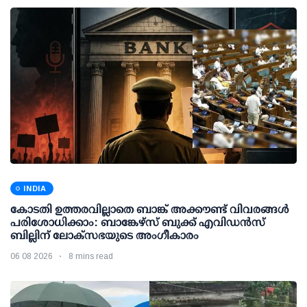
INDIA
കോടതി ഉത്തരവില്ലാതെ ബാങ്ക് അക്കൗണ്ട് വിവരങ്ങള്‍
പരിശോധിക്കാം: ബാങ്കേഴ്സ് ബുക്ക് എവിഡന്‍സ്
ബില്ലിന് ലോക്സഭയുടെ അംഗീകാരം
06 08 2026
8 mins read