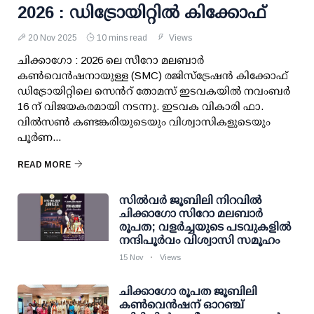
2026 : ഡിട്രോയിറ്റിൽ കിക്കോഫ്
20 Nov 2025
10 mins read
Views
ചിക്കാഗോ : 2026 ലെ സീറോ മലബാർ
കൺവെൻഷനായുള്ള (SMC) രജിസ്ട്രേഷൻ കിക്കോഫ്
ഡിട്രോയിറ്റിലെ സെൻറ് തോമസ് ഇടവകയിൽ നവംബർ
16 ന് വിജയകരമായി നടന്നു. ഇടവക വികാരി ഫാ.
വിൽസൺ കണ്ടങ്കരിയുടെയും വിശ്വാസികളുടെയും
പൂർണ...
READ MORE
സില്‍വര്‍ ജൂബിലി നിറവില്‍
ചിക്കാഗോ സിറോ മലബാര്‍
രൂപത; വളര്‍ച്ചയുടെ പടവുകളില്‍
നന്ദിപൂര്‍വം വിശ്വാസി സമൂഹം
15 Nov
Views
ചിക്കാഗോ രൂപത ജൂബിലി
കൺവെൻഷന് ഓറഞ്ച്