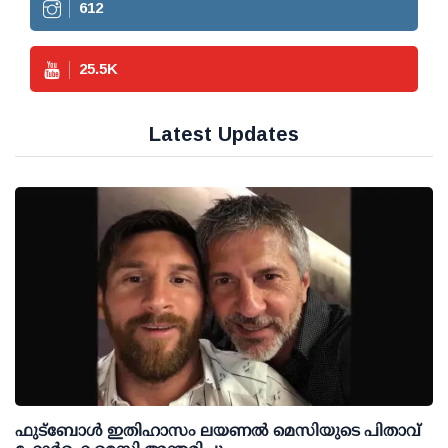
612
25.5
K
Latest Updates
ഫുട്ബോൾ ഇതിഹാസം ലയണൽ മെസിയുടെ പിതാവ്