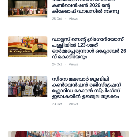
കൺവെൻഷൻ 2026 ന്റെ
കിക്കോഫ് ഡാലസിൽ നടന്നു
28 Oct
Views
ഡാളസ് സെന്റ് ഗ്രിഗോറിയോസ്
പള്ളിയില്‍ 123-ാമത്
ഓര്‍മ്മപ്പെരുന്നാള്‍ ഒക്ടോബര്‍ 26
ന് കൊടിയേറും
24 Oct
Views
സിറോ മലബാർ ജൂബിലി
കൺവെൻഷൻ രജിസ്ട്രേഷന്
ഫ്ലോറിഡ കോറൽ സ്പ്രിംഗ്‌സ്
ഇടവകയിൽ ഉജ്ജ്വല തുടക്കം
23 Oct
Views