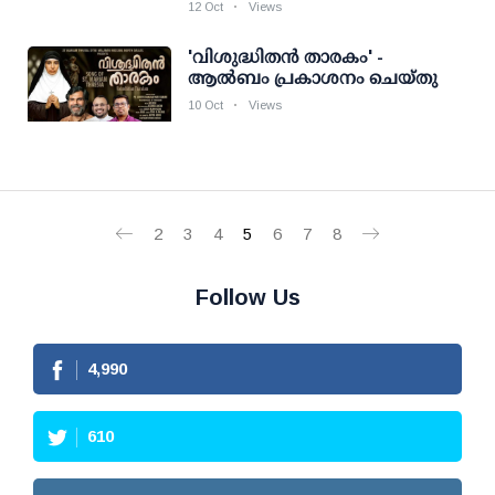
12 Oct
Views
'വിശുദ്ധിതന്‍ താരകം' -
ആല്‍ബം പ്രകാശനം ചെയ്തു
10 Oct
Views
2
3
4
5
6
7
8
Follow Us
4,990
610