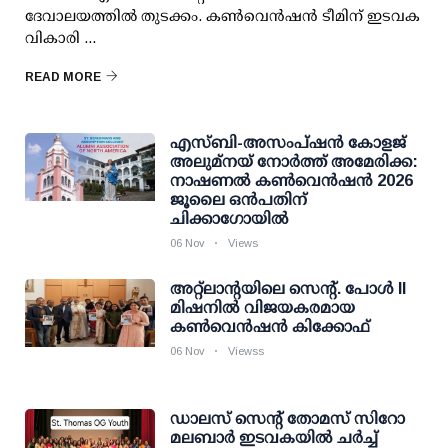
ദേവാലയത്തിൽ തുടക്കം. കൺവെൻഷൻ ടീമിന് ഇടവക
വികാരി ...
READ MORE
എസ്ബി-അസംപ്ഷന്‍ കോളജ്
അലുമ്നയ് നോര്‍ത്ത് അമേരിക്ക:
നാഷണല്‍ കണ്‍വെന്‍ഷന്‍ 2026
ജൂലൈ ഒന്‍പതിന്
ചിക്കാഗോയില്‍
06 Nov
Views
അറ്റ്ലാന്റയിലെ സെൻ്റ്. പോൾ II
മിഷനിൽ വിജയകരമായ
കൺവെൻഷൻ കിക്കോഫ്
06 Nov
Viewss
ഡാലസ് സെന്റ് തോമസ് സിറോ
മലബാർ ഇടവകയിൽ ചർച്ച്