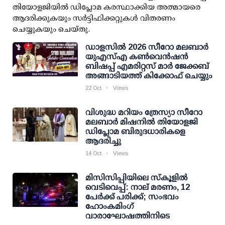
തിയോളജിയിൽ ഡിപ്ലോമ കരസ്ഥാക്കിയ അത്മായരെ
ആദരിക്കുകയും സർട്ടിഫിക്കറ്റുകൾ വിതരണം
ചെയ്യുകയും ചെയ്തു.
ഡാളസിൽ 2026 സീറോ മലബാർ
യുഎസ്എ കൺവെൻഷൻ
ബിഷപ്പ് എമരിറ്റസ് മാർ ജേക്കബ്
അങ്ങാടിയത്ത് കിക്കോഫ് ചെയ്യും
22 Oct
Views
വിശുദ്ധ മറിയം ത്രേസ്യാ സീറോ
മലബാര്‍ മിഷനില്‍ തിയോളജി
ഡിപ്ലോമ ബിരുദധാരികളെ
ആദരിച്ചു
14 Oct
Views
മിസിസിപ്പിയിലെ സ്‌കൂളില്‍
വെടിവെപ്പ്: നാല് മരണം, 12
പേര്‍ക്ക് പരിക്ക്; സംഭവം
ഹോംകമിംഗ്
വാരാഘോഷത്തിനിടെ