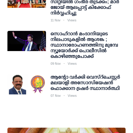
സിറ്റിയിൽ ​ഗംഭീര തുടക്കം; മാർ
ജോയ് ആലപ്പാട്ട് കിക്കോഫ്
നിർവ്വഹിച്ചു
11 Nov
Views
സൊഹ്‌റാന്‍ മംദാനിയുടെ
നിലപാടുകളില്‍ ആശങ്ക ;
സ്ഥാനാരോഹണത്തിനു മുമ്പേ
ന്യൂയോര്‍ക്ക് പൊലീസില്‍
കൊഴിഞ്ഞുപോക്ക്
09 Nov
Views
ആന്റോ വര്‍ക്കി വെസ്റ്ചെസ്റ്റര്‍
മലയാളി അസോസിയേഷന്‍
ഫൊക്കാന ട്രഷര്‍ സ്ഥാനാര്‍ത്ഥി
07 Nov
Views