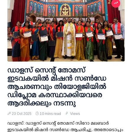
ഡാളസ് സെന്റ് തോമസ്
ഇടവകയിൽ മിഷൻ സൺഡേ
ആചരണവും തിയോളജിയിൽ
ഡിപ്ലോമ കരസ്ഥാക്കിയവരെ
ആദരിക്കലും നടന്നു
23 Oct 2025
10 mins read
Views
ഡാളസ്: ഡാളസ് സെന്റ് തോമസ് സിറോ മലബാർ
ഇടവകയിൽ മിഷൻ സൺഡേ ആചരിച്ചു. അതോടൊപ്പം