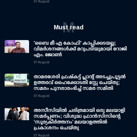
07 August
M
Must read
'ബൈ മീ എ കോഫി' കാപ്പിക്കടയല്ല;
വിമര്‍ശനങ്ങള്‍ക്ക് മറുപടിയുമായി റോജി
എം. ജോണ്‍
07 August
താമരശേരി ഫ്രഷ്കട്ട് പ്ലാന്റ് അടച്ചുപൂട്ടൽ
ഉത്തരവ് ഹൈക്കോടതി സ്റ്റേ ചെയ്തു;
സമരം പുനരാരംഭിച്ച് സമര സമിതി
07 August
അസീസിയിൽ ചരിത്രമായി ഒരു മലയാളി
സമർപ്പണം; വിശുദ്ധ ഫ്രാൻസിസിന്റെ
‘സൂര്യകീർത്തനം’ മലയാളത്തിൽ
പ്രകാശനം ചെയ്തു
07 August