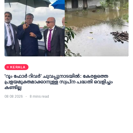
KERALA
'റൂം ഫോര്‍ റിവര്‍' ചുവപ്പുനാടയില്‍: കേരളത്തെ
പ്രളയമുക്തമാക്കാനുള്ള സ്വപ്ന പദ്ധതി വെളിച്ചം
കണ്ടില്ല
08 08 2026
8 mins read