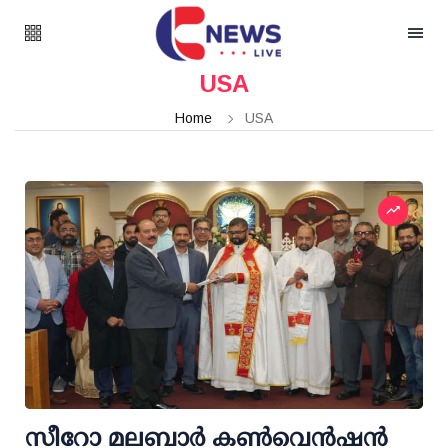
USA
Home
USA
സീറോ മലബാർ കൺവെൻഷൻ