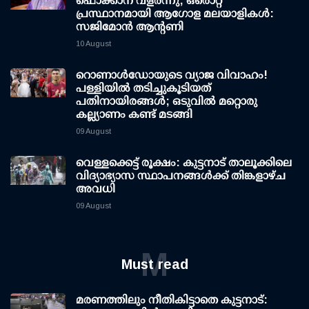
ഫൊക്കാന വളർന്നു; ഒരൊറ്റ
പ്രസ്ഥാനമായി ആഗോള മലയാളികൾ:
സജിമോൻ ആന്റണി
10 August
റൊണാള്‍ഡോയുടെ വ്യാജ വിവാഹം!
പള്ളിയില്‍ തടിച്ചുകൂടിയത്
പതിനായിരങ്ങള്‍; ഒടുവില്‍ മറ്റൊരു
കല്ല്യാണം കണ്ട് മടങ്ങി
09 August
വെള്ളക്കെട്ട് രൂക്ഷം: കുട്ടനാട് താലൂക്കിലെ
വിദ്യാഭ്യാസ സ്ഥാപനങ്ങള്‍ക്ക് തിങ്കളാഴ്ച
അവധി
09 August
M
Must read
മരണത്തിലും നീതികിട്ടാതെ കുട്ടനാട്: