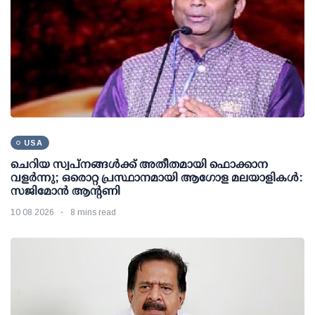
USA
ചെറിയ സ്വപ്നങ്ങൾക്ക് അതീതമായി ഫൊക്കാന
വളർന്നു; ഒരൊറ്റ പ്രസ്ഥാനമായി ആഗോള മലയാളികൾ:
സജിമോൻ ആന്റണി
10 08 2026
8 mins read