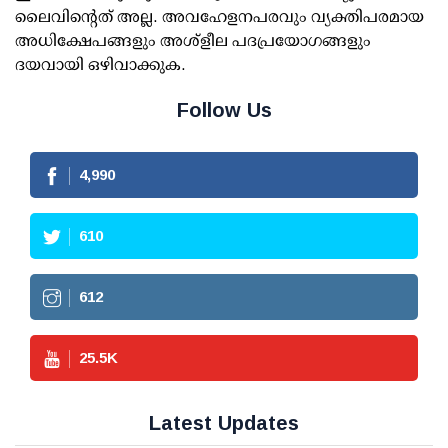
ലൈവിന്റെത് അല്ല. അവഹേളനപരവും വ്യക്തിപരമായ
അധിക്ഷേപങ്ങളും അശ്‌ളീല പദപ്രയോഗങ്ങളും
ദയവായി ഒഴിവാക്കുക.
Follow Us
4,990
610
612
25.5
K
Latest Updates