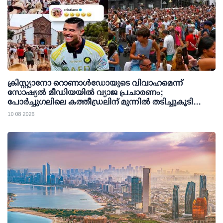
ക്രിസ്റ്റ്യാനോ റൊണാള്‍ഡോയുടെ വിവാഹമെന്ന്
സോഷ്യല്‍ മീഡിയയില്‍ വ്യാജ പ്രചാരണം;
പോര്‍ച്ചുഗലിലെ കത്തീഡ്രലിന് മുന്നില്‍ തടിച്ചുകൂടി
ജനക്കൂട്ടം
10 08 2026