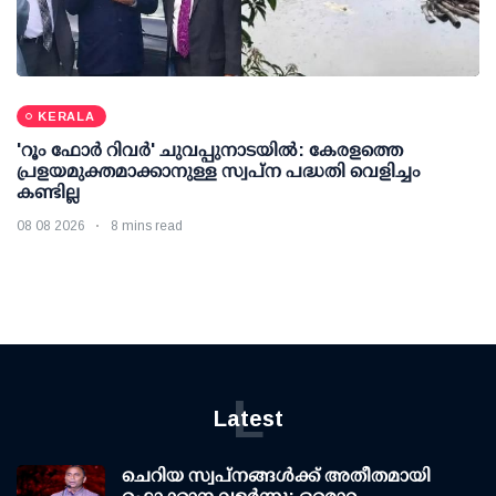
KERALA
'റൂം ഫോര്‍ റിവര്‍' ചുവപ്പുനാടയില്‍: കേരളത്തെ
പ്രളയമുക്തമാക്കാനുള്ള സ്വപ്ന പദ്ധതി വെളിച്ചം
കണ്ടില്ല
08 08 2026
8 mins read
L
Latest
ചെറിയ സ്വപ്നങ്ങൾക്ക് അതീതമായി