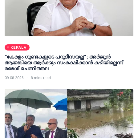
KERALA
"കേരളം ഗുണ്ടകളുടെ പറുദീസയല്ല"; അർജുൻ
ആയങ്കിയെ ആർക്കും സംരക്ഷിക്കാൻ കഴിയില്ലെന്ന്
രമേശ് ചെന്നിത്തല
09 08 2026
8 mins read