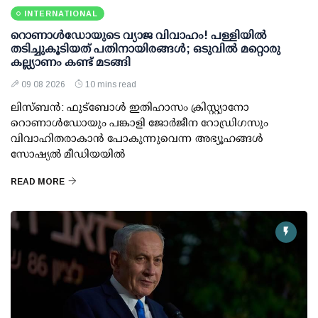
INTERNATIONAL
റൊണാള്‍ഡോയുടെ വ്യാജ വിവാഹം! പള്ളിയില്‍
തടിച്ചുകൂടിയത് പതിനായിരങ്ങള്‍; ഒടുവില്‍ മറ്റൊരു
കല്ല്യാണം കണ്ട് മടങ്ങി
09 08 2026
10 mins read
ലിസ്ബന്‍: ഫുട്‌ബോള്‍ ഇതിഹാസം ക്രിസ്റ്റ്യാനോ
റൊണാള്‍ഡോയും പങ്കാളി ജോര്‍ജീന റോഡ്രിഗസും
വിവാഹിതരാകാന്‍ പോകുന്നുവെന്ന അഭ്യൂഹങ്ങള്‍
സോഷ്യല്‍ മീഡിയയില്‍
READ MORE