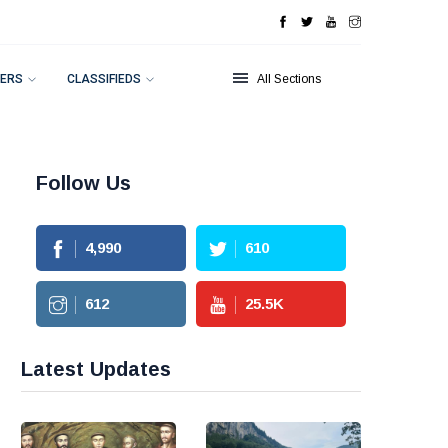
ERS
CLASSIFIEDS
All Sections
Follow Us
4,990
610
612
25.5
K
Latest Updates