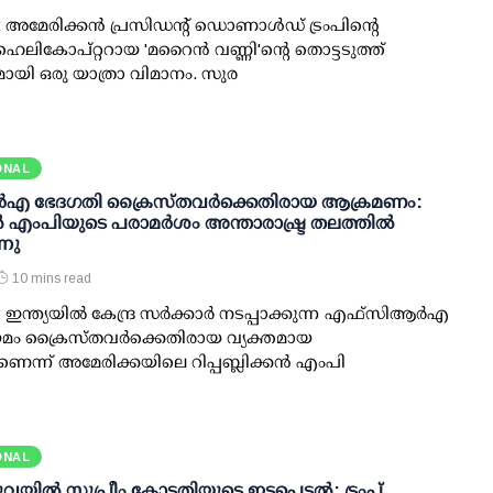
 അമേരിക്കന്‍ പ്രസിഡന്റ് ഡൊണാള്‍ഡ് ട്രംപിന്റെ
െലികോപ്റ്ററായ 'മറൈന്‍ വണ്ണി'ന്റെ തൊട്ടടുത്ത്
യി ഒരു യാത്രാ വിമാനം. സുര
ONAL
്‍‌എ ഭേദഗതി ക്രൈസ്തവർക്കെതിരായ ആക്രമണം:
 എംപിയുടെ പരാമർശം അന്താരാഷ്ട്ര തലത്തിൽ
്നു
10 mins read
ഇന്ത്യയിൽ കേന്ദ്ര സർക്കാർ നടപ്പാക്കുന്ന എഫ്സിആർഎ
മം ക്രൈസ്തവർക്കെതിരായ വ്യക്തമായ
ന്ന് അമേരിക്കയിലെ റിപ്പബ്ലിക്കൻ എംപി
ONAL
യില്‍ സുപ്രീം കോടതിയുടെ ഇടപെടല്‍; ട്രംപ്