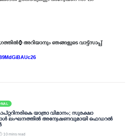
ഗത്തിൽ⌚ അറിയാനും ഞങ്ങളുടെ വാട്ട്സാപ്പ്
A89MdGiBAUc26
ONAL
കോപ്റ്ററിനരികെ യാത്രാ വിമാനം; സുരക്ഷാ
്കോള്‍ ലംഘനത്തില്‍ അന്വേഷണവുമായി ഫെഡറല്‍
‍
10 mins read