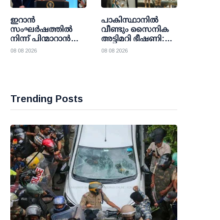
ഇറാന്‍
പാകിസ്ഥാനില്‍
സംഘര്‍ഷത്തില്‍
വീണ്ടും സൈനിക
നിന്ന് പിന്മാറാന്‍
അട്ടിമറി ഭീഷണി:
യു.എസ് നീക്കം;
അസിം മുനീറിന്റെ
08 08 2026
08 08 2026
തന്ത്രപരമായ വഴി
നീക്കങ്ങള്‍
തേടി ട്രംപ്
ഉറ്റുനോക്കി
ഭരണകൂടം
ലോകരാഷ്ട്രങ്ങള്‍
Trending Posts