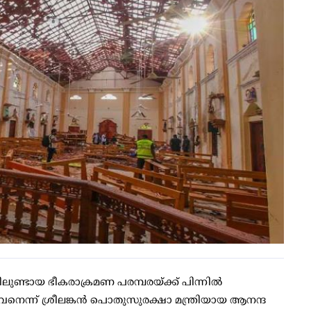
ിലുണ്ടായ ഭീകരാക്രമണ പരമ്പരയ്ക്ക് പിന്നില്‍
് തലവനെന്ന് ശ്രീലങ്കന്‍ പൊതുസുരക്ഷാ മന്ത്രിയായ ആനന്ദ