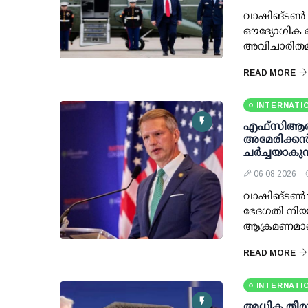
വാഷിങ്ടണ്‍:
ഔദ്യോഗിക ഹ
അവിചാരിതമാ
READ MORE
INTERNATI
എഫ്‌സി‌ആര
അമേരിക്കൻ
ചർച്ചയാകുന
06 08 2026
വാഷിങ്ടൺ: 
ഭേദഗതി നിയ
ആക്രമണമാണെ
READ MORE
INTERNATI
അധിക തീരുവ