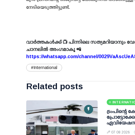
നേടിയെടുത്തിട്ടുണ്ട്.
വാർത്തകൾക്ക് 📺 പിന്നിലെ സത്യമറിയാനും വേ
ചാനലിൽ അംഗമാകൂ 📲
https://whatsapp.com/channel/0029VaAscUe
#International
Related posts
INTERNATI
ട്രംപിന്റെ 
പ്രോട്ടോക
ഏവിയേഷന്
07 08 2026