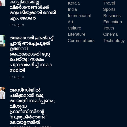
കാപ്പിക്കടയല്ല;
Kerala
Travel
വിമര്‍ശനങ്ങള്‍ക്ക്
India
Sports
മറുപടിയുമായി റോജി
International
Business
എം. ജോണ്‍
Art
Education
07 August
Culture
Youth
Literature
Cinema
താമരശേരി ഫ്രഷ്കട്ട്
Current affairs
Technology
പ്ലാന്റ് അടച്ചുപൂട്ടൽ
ഉത്തരവ്
ഹൈക്കോടതി സ്റ്റേ
ചെയ്തു; സമരം
പുനരാരംഭിച്ച് സമര
സമിതി
07 August
അസീസിയിൽ
ചരിത്രമായി ഒരു
മലയാളി സമർപ്പണം;
വിശുദ്ധ
ഫ്രാൻസിസിന്റെ
‘സൂര്യകീർത്തനം’
മലയാളത്തിൽ