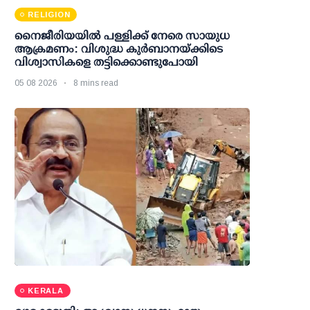
RELIGION
നൈജീരിയയിൽ പള്ളിക്ക് നേരെ സായുധ
ആക്രമണം: വിശുദ്ധ കുർബാനയ്ക്കിടെ
വിശ്വാസികളെ തട്ടിക്കൊണ്ടുപോയി
05 08 2026
8 mins read
KERALA