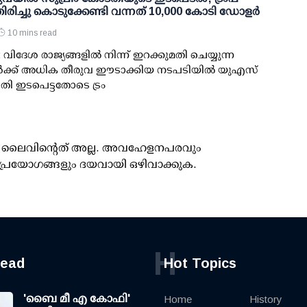
രിച്ചു കൊടുക്കേണ്ടി വന്നത് 10,000 കോടി ഡോളര്‍
10 mins read
വിദേശ രാജ്യങ്ങളില്‍ നിന്ന് ഇറക്കുമതി ചെയ്യുന്ന
ള്‍ക്ക് അധിക തീരുവ ഈടാക്കിയ നടപടിയില്‍ യുഎസ്
തി ഇടപെട്ടതോടെ ട്രം
ൂസ് ലൈവിന്റെത് അല്ല. അവഹേളനപരവും
പ്രയോഗങ്ങളും ദയവായി ഒഴിവാക്കുക.
H
read
Hot Topics
'ബൈ മീ എ കോഫി'
Home
History