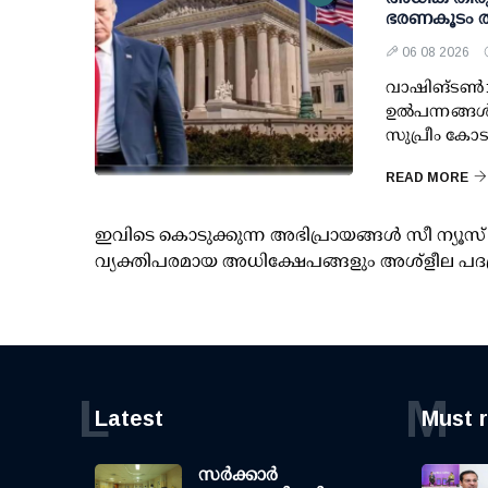
ഭരണകൂടം തി
06 08 2026
വാഷിങ്ടണ്‍: 
ഉല്‍പന്നങ്ങ
സുപ്രീം കോട
READ MORE
ഇവിടെ കൊടുക്കുന്ന അഭിപ്രായങ്ങള്‍ സീ ന്യ
വ്യക്തിപരമായ അധിക്ഷേപങ്ങളും അശ്‌ളീല പദ
L
M
Latest
Must 
സര്‍ക്കാര്‍