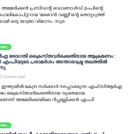
 അമേരിക്കന്‍ പ്രസിഡന്റ് ഡൊണാള്‍ഡ് ട്രംപിന്റെ
െലികോപ്റ്ററായ 'മറൈന്‍ വണ്ണി'ന്റെ തൊട്ടടുത്ത്
യി ഒരു യാത്രാ വിമാനം. സുര
ONAL
്‍‌എ ഭേദഗതി ക്രൈസ്തവർക്കെതിരായ ആക്രമണം:
 എംപിയുടെ പരാമർശം അന്താരാഷ്ട്ര തലത്തിൽ
്നു
10 mins read
ഇന്ത്യയിൽ കേന്ദ്ര സർക്കാർ നടപ്പാക്കുന്ന എഫ്സിആർഎ
മം ക്രൈസ്തവർക്കെതിരായ വ്യക്തമായ
ന്ന് അമേരിക്കയിലെ റിപ്പബ്ലിക്കൻ എംപി
ONAL