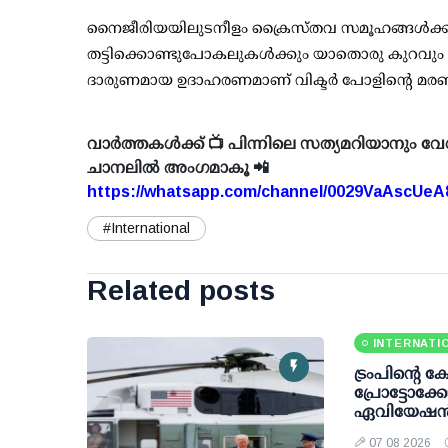
നൈജീരിയയിലുടനീളം ക്രൈസ്തവ സമൂഹങ്ങൾക്ക് 
തട്ടിക്കൊണ്ടുപോകലുകൾക്കും യാതൊരു കുറവും സം
ദാരുണമായ ഉദാഹരണമാണ് വിക്ടർ പോളിന്റെ മര
വാർത്തകൾക്ക് 📺 പിന്നിലെ സത്യമറിയാനും വേ
ചാനലിൽ അംഗമാകൂ 📲
https://whatsapp.com/channel/0029VaAscUe
#International
Related posts
INTERNATI
ട്രംപിന്റെ 
പ്രോട്ടോക
ഏവിയേഷന്
07 08 2026