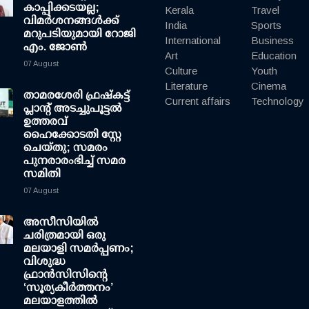
കാപ്പിക്കടയല്ല;
Kerala
Travel
വിമര്‍ശനങ്ങള്‍ക്ക്
India
Sports
മറുപടിയുമായി റോജി
International
Business
എം. ജോണ്‍
Art
Education
07 August
Culture
Youth
Literature
Cinema
താമരശേരി ഫ്രഷ്കട്ട്
Current affairs
Technology
പ്ലാന്റ് അടച്ചുപൂട്ടൽ
ഉത്തരവ്
ഹൈക്കോടതി സ്റ്റേ
ചെയ്തു; സമരം
പുനരാരംഭിച്ച് സമര
സമിതി
07 August
അസീസിയിൽ
ചരിത്രമായി ഒരു
മലയാളി സമർപ്പണം;
വിശുദ്ധ
ഫ്രാൻസിസിന്റെ
‘സൂര്യകീർത്തനം’
മലയാളത്തിൽ