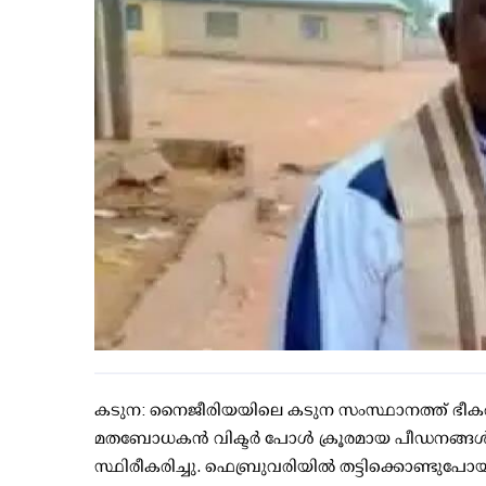
കടുന: നൈജീരിയയിലെ കടുന സംസ്ഥാനത്ത് ഭീകരര
മതബോധകൻ വിക്ടർ പോൾ ക്രൂരമായ പീഡനങ്ങൾക
സ്ഥിരീകരിച്ചു. ഫെബ്രുവരിയിൽ തട്ടിക്കൊണ്ടുപ