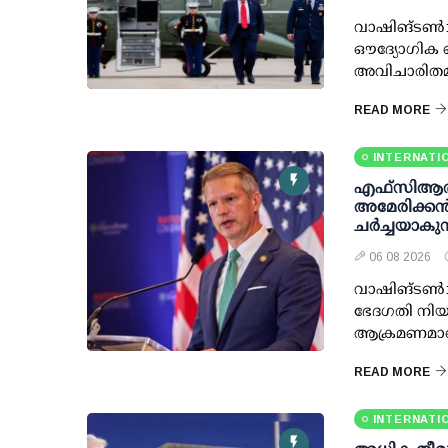
വാഷിങ്ടണ്‍:
ഔദ്യോഗിക ഹ
അവിചാരിതമാ
READ MORE
INTERNATI
എഫ്‌സി‌ആര
അമേരിക്കൻ
ചർച്ചയാകുന
06 08 2026
വാഷിങ്ടൺ: 
ഭേദഗതി നിയ
ആക്രമണമാണെ
READ MORE
INTERNATI