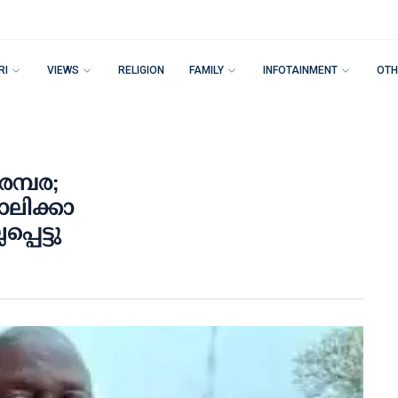
RI
VIEWS
RELIGION
FAMILY
INFOTAINMENT
OTH
മ്പര;
ോലിക്കാ
െട്ടു