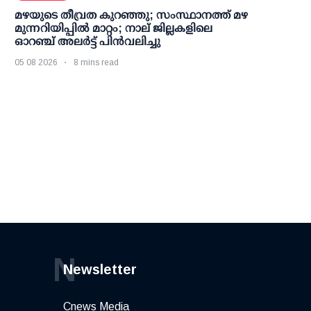
മഴയുടെ തീവ്രത കുറഞ്ഞു; സംസ്ഥാനത്ത് മഴ
മുന്നറിയിപ്പിൽ മാറ്റം; നാല് ജില്ലകളിലെ
ഓറഞ്ച് അലർട്ട് പിൻവലിച്ചു
05 08 2026
8 mins read
N
Newsletter
Cnews Media