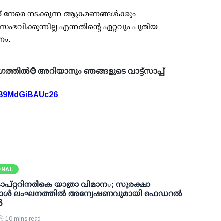
നേരെ നടക്കുന്ന ആക്രമണങ്ങൾക്കും
ഭവിക്കുന്നില്ല എന്നതിന്റെ ഏറ്റവും പുതിയ
ണം.
ഗത്തിൽ⌚ അറിയാനും ഞങ്ങളുടെ വാട്ട്സാപ്പ്
A89MdGiBAUc26
ONAL
കോപ്റ്ററിനരികെ യാത്രാ വിമാനം; സുരക്ഷാ
്കോള്‍ ലംഘനത്തില്‍ അന്വേഷണവുമായി ഫെഡറല്‍
‍
10 mins read