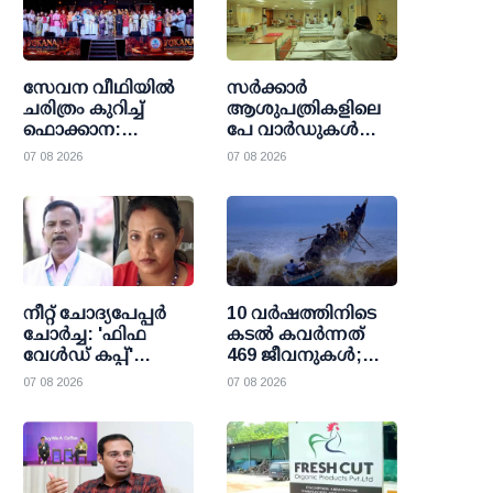
സേവന വീഥിയില്‍
സര്‍ക്കാര്‍
ചരിത്രം കുറിച്ച്
ആശുപത്രികളിലെ
ഫൊക്കാന:
പേ വാര്‍ഡുകള്‍
കല്‍ഹാരിയില്‍
ഇനി എല്ലാവര്‍ക്കും;
07 08 2026
07 08 2026
പ്രത്യാശയുടെ
വരുമാന പരിധി
പുതിയ പ്രഭാതം
ഒഴിവാക്കി
ഉത്തരവായി
നീറ്റ് ചോദ്യപേപ്പര്‍
10 വര്‍ഷത്തിനിടെ
ചോര്‍ച്ച: 'ഫിഫ
കടല്‍ കവര്‍ന്നത്
വേള്‍ഡ് കപ്പ്'
469 ജീവനുകള്‍;
വാട്സാപ്പ് ഗ്രൂപ്പ്
47000 ത്തിലധികം
07 08 2026
07 08 2026
കേന്ദ്രീകരിച്ച്
പേര്‍ക്ക്
ഞെട്ടിക്കുന്ന
രക്ഷാകരമേകി
വിവരങ്ങള്‍
മറൈന്‍ ഫിഷറീസ്
പുറത്തുവിട്ട്
സി.ബി.ഐ