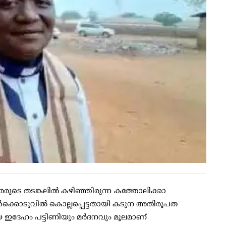
ുടെ തടങ്കലിൽ കഴിഞ്ഞിരുന്ന കത്തോലിക്കാ
്കൊടുവിൽ കൊല്ലപ്പെട്ടതായി കടുന അതിരൂപത
ോയ ഇദേഹം പട്ടിണിയും മർദനവും മൂലമാണ്