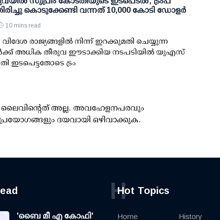
യില്‍ സുപ്രീം കോടതിയുടെ ഇടപെടല്‍; ട്രംപ്
രിച്ചു കൊടുക്കേണ്ടി വന്നത് 10,000 കോടി ഡോളര്‍
10 mins read
വിദേശ രാജ്യങ്ങളില്‍ നിന്ന് ഇറക്കുമതി ചെയ്യുന്ന
ള്‍ക്ക് അധിക തീരുവ ഈടാക്കിയ നടപടിയില്‍ യുഎസ്
തി ഇടപെട്ടതോടെ ട്രം
ൂസ് ലൈവിന്റെത് അല്ല. അവഹേളനപരവും
പ്രയോഗങ്ങളും ദയവായി ഒഴിവാക്കുക.
H
read
Hot Topics
'ബൈ മീ എ കോഫി'
Home
History