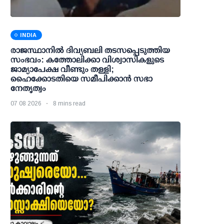
INDIA
രാജസ്ഥാനിൽ ദിവ്യബലി തടസപ്പെടുത്തിയ
സംഭവം: കത്തോലിക്കാ വിശ്വാസികളുടെ
ജാമ്യാപേക്ഷ വീണ്ടും തള്ളി;
ഹൈക്കോടതിയെ സമീപിക്കാൻ സഭാ
നേതൃത്വം
07 08 2026
8 mins read