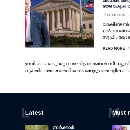
അധിക തീരുവ
ഭരണകൂടം തി
06 08 2026
വാഷിങ്ടണ്‍: 
ഉല്‍പന്നങ്ങ
സുപ്രീം കോട
READ MORE
ഇവിടെ കൊടുക്കുന്ന അഭിപ്രായങ്ങള്‍ സീ ന്യ
വ്യക്തിപരമായ അധിക്ഷേപങ്ങളും അശ്‌ളീല പദ
L
M
Latest
Must 
സര്‍ക്കാര്‍