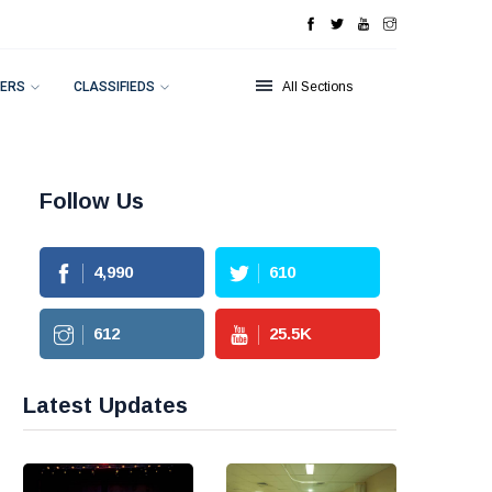
ERS
CLASSIFIEDS
All Sections
Follow Us
4,990
610
612
25.5
K
Latest Updates