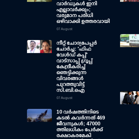
വാര്‍ഡുകള്‍ ഇനി
എല്ലാവര്‍ക്കും;
വരുമാന പരിധി
ഒഴിവാക്കി ഉത്തരവായി
07 August
നീറ്റ് ചോദ്യപേപ്പര്‍
ചോര്‍ച്ച: 'ഫിഫ
വേള്‍ഡ് കപ്പ്'
വാട്സാപ്പ് ഗ്രൂപ്പ്
കേന്ദ്രീകരിച്ച്
ഞെട്ടിക്കുന്ന
വിവരങ്ങള്‍
പുറത്തുവിട്ട്
സി.ബി.ഐ
07 August
10 വര്‍ഷത്തിനിടെ
കടല്‍ കവര്‍ന്നത് 469
ജീവനുകള്‍; 47000
ത്തിലധികം പേര്‍ക്ക്
രക്ഷാകരമേകി