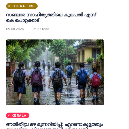
LITERATURE
സഞ്ചാര സാഹിത്യത്തിലെ കുലപതി എസ്
കെ പൊറ്റക്കാട്
05 08 2026
8 mins read
KERALA
അതിതീവ്ര മഴ മുന്നറിയിപ്പ്: എറണാകുളത്തും