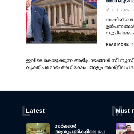
ഭരണകൂടം തി
06 08 2026
വാഷിങ്ടണ്‍: 
ഉല്‍പന്നങ്ങ
സുപ്രീം കോട
READ MORE
ഇവിടെ കൊടുക്കുന്ന അഭിപ്രായങ്ങള്‍ സീ ന്യ
വ്യക്തിപരമായ അധിക്ഷേപങ്ങളും അശ്‌ളീല പദ
L
M
Latest
Must 
സര്‍ക്കാര്‍
ആശുപത്രികളിലെ പേ