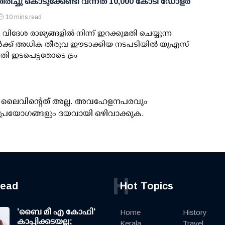
രിച്ചു കൊടുക്കേണ്ടി വന്നത് 10,000 കോടി ഡോളര്‍
10 mins read
വിദേശ രാജ്യങ്ങളില്‍ നിന്ന് ഇറക്കുമതി ചെയ്യുന്ന
ള്‍ക്ക് അധിക തീരുവ ഈടാക്കിയ നടപടിയില്‍ യുഎസ്
തി ഇടപെട്ടതോടെ ട്രം
ൂസ് ലൈവിന്റെത് അല്ല. അവഹേളനപരവും
പ്രയോഗങ്ങളും ദയവായി ഒഴിവാക്കുക.
H
read
Hot Topics
'ബൈ മീ എ കോഫി'
Home
History
കാപ്പിക്കടയല്ല;
Kerala
Travel