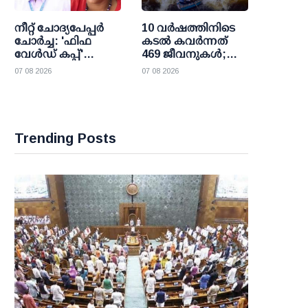
നീറ്റ് ചോദ്യപേപ്പര്‍
10 വര്‍ഷത്തിനിടെ
ചോര്‍ച്ച: 'ഫിഫ
കടല്‍ കവര്‍ന്നത്
വേള്‍ഡ് കപ്പ്'
469 ജീവനുകള്‍;
വാട്സാപ്പ് ഗ്രൂപ്പ്
47000 ത്തിലധികം
07 08 2026
07 08 2026
കേന്ദ്രീകരിച്ച്
പേര്‍ക്ക്
ഞെട്ടിക്കുന്ന
രക്ഷാകരമേകി
വിവരങ്ങള്‍
മറൈന്‍ ഫിഷറീസ്
പുറത്തുവിട്ട്
സി.ബി.ഐ
Trending Posts