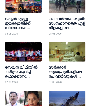
റഷ്യന്‍ എണ്ണ
കാലവര്‍ഷക്കെടുതി:
ഇറക്കുമതിക്ക്
സംസ്ഥാനത്തെ എട്ട്
നിരോധനം:
ജില്ലകളിലെ
യു.എസ് സെനറ്റില്‍
വിദ്യാഭ്യാസ
08 08 2026
08 08 2026
ഉപരോധ ബില്‍
സ്ഥാപനങ്ങള്‍ക്ക്
പാസായി;
ഇന്ന് അവധി
ഇന്ത്യയ്ക്കും
ചൈനയ്ക്കും
താരിഫ് ഭീഷണി
സേവന വീഥിയില്‍
സര്‍ക്കാര്‍
ചരിത്രം കുറിച്ച്
ആശുപത്രികളിലെ
ഫൊക്കാന:
പേ വാര്‍ഡുകള്‍
കല്‍ഹാരിയില്‍
ഇനി എല്ലാവര്‍ക്കും;
07 08 2026
07 08 2026
പ്രത്യാശയുടെ
വരുമാന പരിധി
പുതിയ പ്രഭാതം
ഒഴിവാക്കി
ഉത്തരവായി