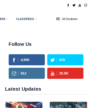
ERS
CLASSIFIEDS
All Sections
Follow Us
4,990
610
612
25.5
K
Latest Updates