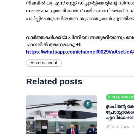
നിലവില്‍ യു.എസ് സ്റ്റേറ്റ് ഡിപ്പാര്‍ട്ട്മെന്റിന്റെ ഡ
സംഘടനകളുമായി ചേര്‍ന്ന് ദുരിതബാധിതര്‍ക്ക് ഭ
പാര്‍പ്പിടം തുടങ്ങിയ അവശ്യവസ്തുക്കള്‍ എത്തിക്കു
വാർത്തകൾക്ക് 📺 പിന്നിലെ സത്യമറിയാനും വേ
ചാനലിൽ അംഗമാകൂ 📲
https://whatsapp.com/channel/0029VaAscUe
#International
Related posts
INTERNATI
ട്രംപിന്റെ 
പ്രോട്ടോക
ഏവിയേഷന്
07 08 2026