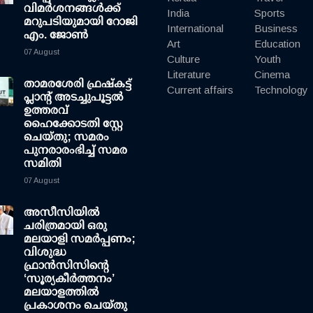
വിമര്‍ശനങ്ങള്‍ക്ക്
India
Sports
മറുപടിയുമായി റോജി
International
Business
എം. ജോണ്‍
Art
Education
07 August
Culture
Youth
Literature
Cinema
താമരശേരി ഫ്രഷ്കട്ട്
Current affairs
Technology
പ്ലാന്റ് അടച്ചുപൂട്ടൽ
ഉത്തരവ്
ഹൈക്കോടതി സ്റ്റേ
ചെയ്തു; സമരം
പുനരാരംഭിച്ച് സമര
സമിതി
07 August
അസീസിയിൽ
ചരിത്രമായി ഒരു
മലയാളി സമർപ്പണം;
വിശുദ്ധ
ഫ്രാൻസിസിന്റെ
‘സൂര്യകീർത്തനം’
മലയാളത്തിൽ
പ്രകാശനം ചെയ്തു