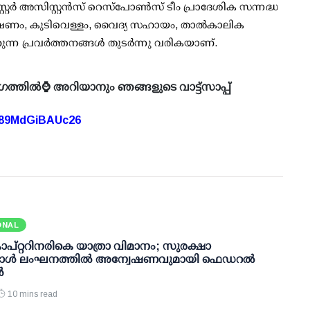
ിസാസ്റ്റര്‍ അസിസ്റ്റന്‍സ് റെസ്പോണ്‍സ് ടീം പ്രാദേശിക സന്നദ്ധ
ക്ഷണം, കുടിവെള്ളം, വൈദ്യ സഹായം, താല്‍കാലിക
ന്ന പ്രവര്‍ത്തനങ്ങള്‍ തുടര്‍ന്നു വരികയാണ്.
ഗത്തിൽ⌚ അറിയാനും ഞങ്ങളുടെ വാട്ട്സാപ്പ്
A89MdGiBAUc26
ONAL
കോപ്റ്ററിനരികെ യാത്രാ വിമാനം; സുരക്ഷാ
്കോള്‍ ലംഘനത്തില്‍ അന്വേഷണവുമായി ഫെഡറല്‍
‍
10 mins read