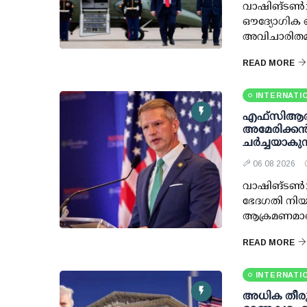
വാഷിങ്ടണ്‍:
ഔദ്യോഗിക ഹ
അവിചാരിതമാ
READ MORE
INTERNATI
എഫ്‌സി‌ആര
അമേരിക്കൻ
ചർച്ചയാകുന
06 08 2026
വാഷിങ്ടൺ: 
ഭേദഗതി നിയ
ആക്രമണമാണെ
READ MORE
INTERNATI
അധിക തീരുവ