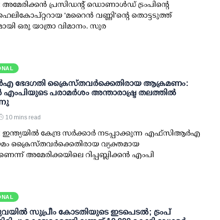
 അമേരിക്കന്‍ പ്രസിഡന്റ് ഡൊണാള്‍ഡ് ട്രംപിന്റെ
െലികോപ്റ്ററായ 'മറൈന്‍ വണ്ണി'ന്റെ തൊട്ടടുത്ത്
യി ഒരു യാത്രാ വിമാനം. സുര
ONAL
്‍‌എ ഭേദഗതി ക്രൈസ്തവർക്കെതിരായ ആക്രമണം:
 എംപിയുടെ പരാമർശം അന്താരാഷ്ട്ര തലത്തിൽ
്നു
10 mins read
ഇന്ത്യയിൽ കേന്ദ്ര സർക്കാർ നടപ്പാക്കുന്ന എഫ്സിആർഎ
മം ക്രൈസ്തവർക്കെതിരായ വ്യക്തമായ
ന്ന് അമേരിക്കയിലെ റിപ്പബ്ലിക്കൻ എംപി
ONAL
യില്‍ സുപ്രീം കോടതിയുടെ ഇടപെടല്‍; ട്രംപ്