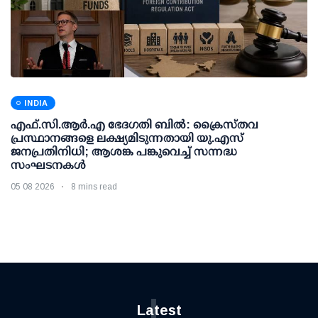
INDIA
എഫ്.സി.ആര്‍.എ ഭേദഗതി ബില്‍: ക്രൈസ്തവ
പ്രസ്ഥാനങ്ങളെ ലക്ഷ്യമിടുന്നതായി യു.എസ്
ജനപ്രതിനിധി; ആശങ്ക പങ്കുവെച്ച് സന്നദ്ധ
സംഘടനകള്‍
05 08 2026
8 mins read
L
Latest