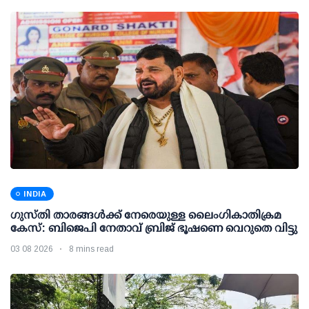
INDIA
ഗുസ്തി താരങ്ങള്‍ക്ക് നേരെയുള്ള ലൈംഗികാതിക്രമ
കേസ്: ബിജെപി നേതാവ് ബ്രിജ് ഭൂഷണെ വെറുതെ വിട്ടു
03 08 2026
8 mins read