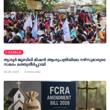
KERALA
തൃശൂര്‍ ജൂബിലി മിഷന്‍ ആശുപത്രിയിലെ നഴ്സുമാരുടെ
സമരം ഒത്തുതീര്‍പ്പായി
04 08 2026
8 mins read