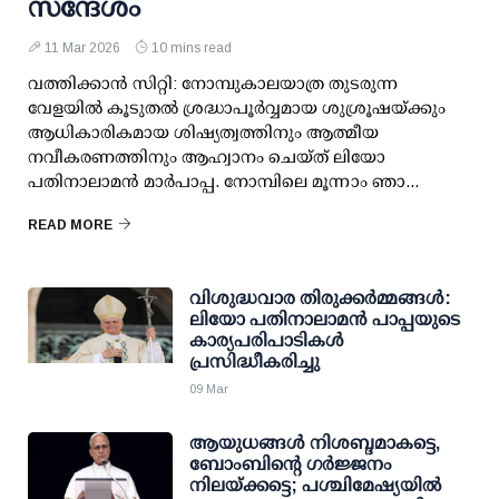
സന്ദേശം
11 Mar 2026
10 mins read
വത്തിക്കാൻ സിറ്റി: നോമ്പുകാലയാത്ര തുടരുന്ന
വേളയിൽ കൂടുതൽ ശ്രദ്ധാപൂർവ്വമായ ശുശ്രൂഷയ്ക്കും
ആധികാരികമായ ശിഷ്യത്വത്തിനും ആത്മീയ
നവീകരണത്തിനും ആഹ്വാനം ചെയ്ത് ലിയോ
പതിനാലാമൻ മാർപാപ്പ. നോമ്പിലെ മൂന്നാം ഞാ...
READ MORE
വിശുദ്ധവാര തിരുക്കർമ്മങ്ങൾ:
ലിയോ പതിനാലാമൻ പാപ്പയുടെ
കാര്യപരിപാടികൾ
പ്രസിദ്ധീകരിച്ചു
09 Mar
ആയുധങ്ങൾ നിശബ്ദമാകട്ടെ,
ബോംബിന്റെ ഗർജ്ജനം
നിലയ്ക്കട്ടെ; പശ്ചിമേഷ്യയിൽ