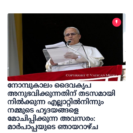
നോമ്പുകാലം ദൈവകൃപ
അനുഭവിക്കുന്നതിന് തടസമായി
നിൽക്കുന്ന എല്ലാറ്റിൽനിന്നും
നമ്മുടെ ഹൃദയങ്ങളെ
മോചിപ്പിക്കുന്ന അവസരം:
മാർപാപ്പയുടെ ഞായറാഴ്ച