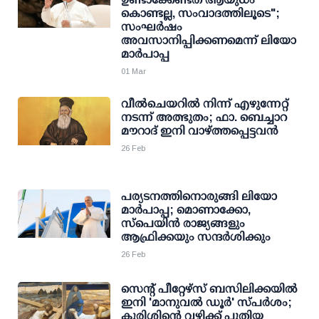
കൊണ്ടല്ല, സംവാദത്തിലൂടെ";
സംഘർഷം
അവസാനിപ്പിക്കണമെന്ന് ലിയോ
മാർപാപ്പ
01 Mar
വീൽചെയറിൽ നിന്ന് എഴുന്നേറ്റ്
നടന്ന് അത്ഭുതം; ഫാ. ബെച്ചാറ
മൗറാദ് ഇനി വാഴ്ത്തപ്പെട്ടവൻ
26 Feb
പര്യടനത്തിനൊരുങ്ങി ലിയോ
മാർപാപ്പ; മൊണാക്കോ,
സ്പെയിൻ രാജ്യങ്ങളും
ആഫ്രിക്കയും സന്ദർശിക്കും
26 Feb
സെന്റ് പീറ്റേഴ്‌സ് ബസിലിക്കയിൽ
ഇനി 'മാനുവൽ ഡൂർ' സ്പർശം;
കുരിശിന്റെ വഴിക്ക് പുതിയ