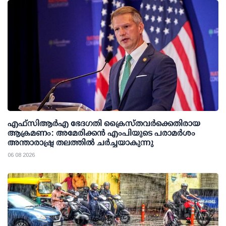
എഫ്‌സി‌ആര്‍‌എ ഭേദഗതി ക്രൈസ്തവർക്കെതിരായ
ആക്രമണം: അമേരിക്കൻ എംപിയുടെ പരാമർശം
അന്താരാഷ്ട്ര തലത്തിൽ ചർച്ചയാകുന്നു
06 08 2026