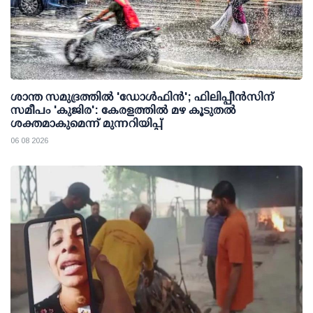
ശാന്ത സമുദ്രത്തില്‍ 'ഡോള്‍ഫിന്‍'; ഫിലിപ്പീന്‍സിന്
സമീപം 'കുജിര': കേരളത്തില്‍ മഴ കൂടുതല്‍
ശക്തമാകുമെന്ന് മുന്നറിയിപ്പ്
06 08 2026