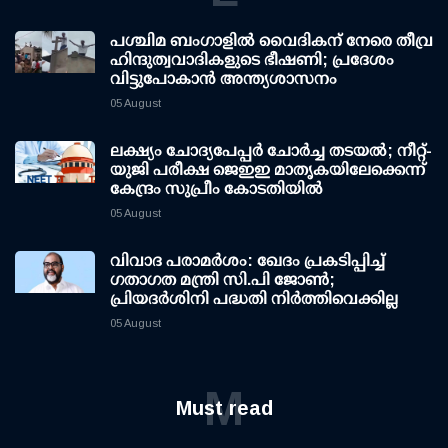
പശ്ചിമ ബംഗാളിൽ വൈദികന് നേരെ തീവ്ര
ഹിന്ദുത്വവാദികളുടെ ഭീഷണി; പ്രദേശം
വിട്ടുപോകാൻ അന്ത്യശാസനം
05 August
ലക്ഷ്യം ചോദ്യപേപ്പര്‍ ചോര്‍ച്ച തടയല്‍; നീറ്റ്-
യുജി പരീക്ഷ ജെഇഇ മാതൃകയിലേക്കെന്ന്
കേന്ദ്രം സുപ്രീം കോടതിയില്‍
05 August
വിവാദ പരാമര്‍ശം: ഖേദം പ്രകടിപ്പിച്ച്
ഗതാഗത മന്ത്രി സി.പി ജോണ്‍;
പ്രിയദര്‍ശിനി പദ്ധതി നിര്‍ത്തിവെക്കില്ല
05 August
M
Must read