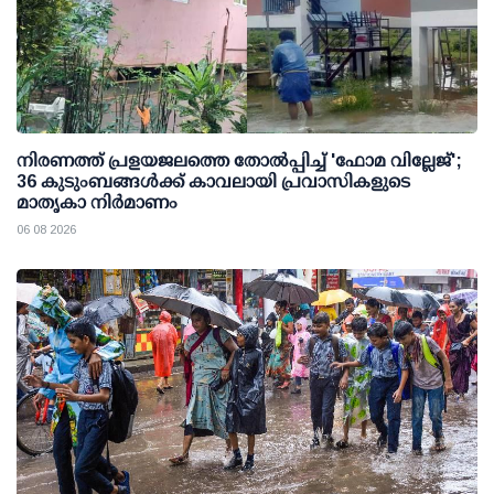
നിരണത്ത് പ്രളയജലത്തെ തോല്‍പ്പിച്ച് 'ഫോമ വില്ലേജ്';
36 കുടുംബങ്ങള്‍ക്ക് കാവലായി പ്രവാസികളുടെ
മാതൃകാ നിര്‍മാണം
06 08 2026