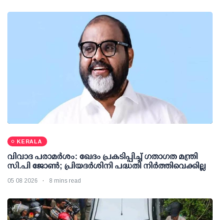
KERALA
വിവാദ പരാമര്‍ശം: ഖേദം പ്രകടിപ്പിച്ച് ഗതാഗത മന്ത്രി
സി.പി ജോണ്‍; പ്രിയദര്‍ശിനി പദ്ധതി നിര്‍ത്തിവെക്കില്ല
05 08 2026
8 mins read