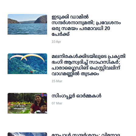
ഇടുക്കി ഡാമില്‍
സന്ദര്‍ശനാനുമതി; പ്രവേശനം
ഒരു സമയം പരമാവധി 20
പേര്‍ക്ക്
10 Apr
മലനിരകള്‍ക്കിടയിലുടെ പ്രകൃതി
ഭംഗി ആസ്വദിച്ച് സാഹസികര്‍;
പാരാഗ്ലൈഡിങ് ഫെസ്റ്റിവലിന്
വാഗമണ്ണില്‍ തുടക്കം
15 Mar
സിംഗപ്പൂർ ഓർമ്മകൾ
07 Mar
നേപ്പാള്‍ സന്ദര്‍ശനം: വിനോദ