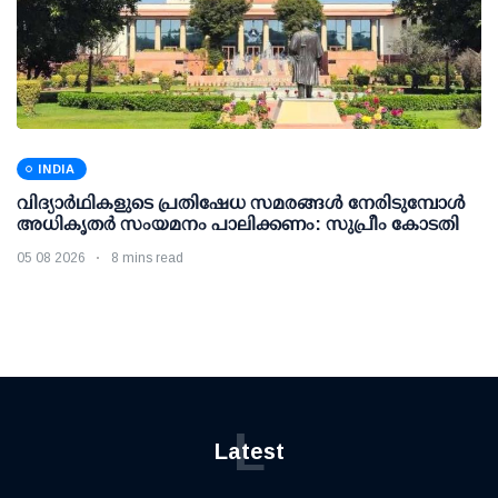
INDIA
വിദ്യാര്‍ഥികളുടെ പ്രതിഷേധ സമരങ്ങള്‍ നേരിടുമ്പോള്‍
അധികൃതര്‍ സംയമനം പാലിക്കണം: സുപ്രീം കോടതി
05 08 2026
8 mins read
L
Latest