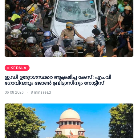
KERALA
ഇ.ഡി ഉദ്യോഗസ്ഥരെ ആക്രമിച്ച കേസ്; എം.വി
ഗോവിന്ദനും ജോണ്‍ ബ്രിട്ടാസിനും നോട്ടീസ്
06 08 2026
8 mins read