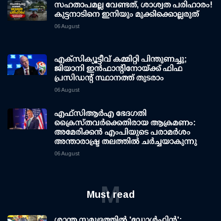
സഹതാപമല്ല വേണ്ടത്, ശാശ്വത പരിഹാരം!
കുട്ടനാടിനെ ഇനിയും മുക്കിക്കൊല്ലരുത്
06 August
എക്സിക്യൂട്ടീവ് കമ്മിറ്റി പിന്തുണച്ചു;
ജിയാനി ഇന്‍ഫാന്റിനോയ്ക്ക് ഫിഫ
പ്രസിഡന്റ് സ്ഥാനത്ത് തുടരാം
06 August
എഫ്‌സി‌ആര്‍‌എ ഭേദഗതി
ക്രൈസ്തവർക്കെതിരായ ആക്രമണം:
അമേരിക്കൻ എംപിയുടെ പരാമർശം
അന്താരാഷ്ട്ര തലത്തിൽ ചർച്ചയാകുന്നു
06 August
M
Must read
ശാന്ത സമുദ്രത്തില്‍ 'ഡോള്‍ഫിന്‍';