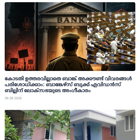
കോടതി ഉത്തരവില്ലാതെ ബാങ്ക് അക്കൗണ്ട് വിവരങ്ങള്‍
പരിശോധിക്കാം: ബാങ്കേഴ്സ് ബുക്ക് എവിഡന്‍സ്
ബില്ലിന് ലോക്സഭയുടെ അംഗീകാരം
06 08 2026