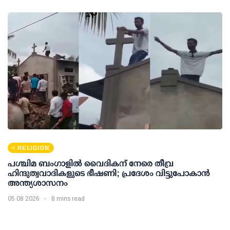
RELIGION
പശ്ചിമ ബംഗാളിൽ വൈദികന് നേരെ തീവ്ര
ഹിന്ദുത്വവാദികളുടെ ഭീഷണി; പ്രദേശം വിട്ടുപോകാൻ
അന്ത്യശാസനം
05 08 2026
8 mins read