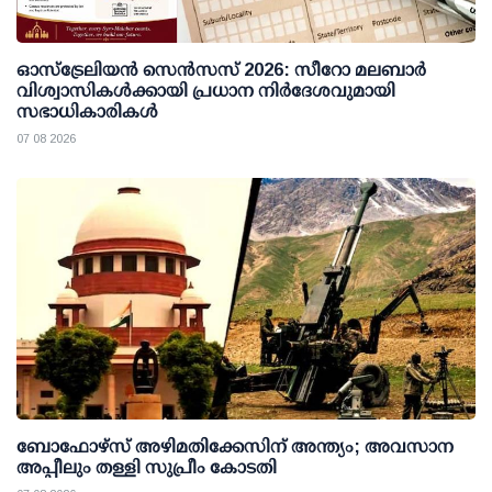
ഓസ്ട്രേലിയൻ സെൻസസ് 2026: സീറോ മലബാർ
വിശ്വാസികൾക്കായി പ്രധാന നിർദേശവുമായി
സഭാധികാരികൾ
07 08 2026
ബോഫോഴ്സ് അഴിമതിക്കേസിന് അന്ത്യം; അവസാന
അപ്പീലും തള്ളി സുപ്രീം കോടതി