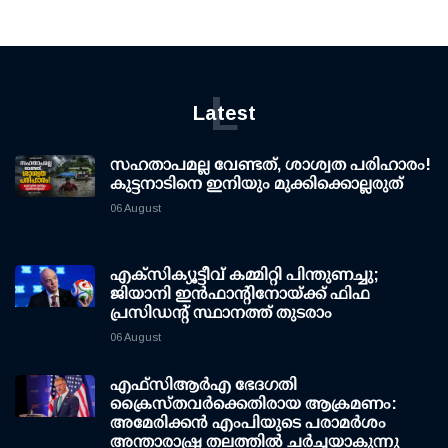
L
Latest
സഹതാപമല്ല വേണ്ടത്, ശാശ്വത പരിഹാരം!
കുട്ടനാടിനെ ഇനിയും മുക്കിക്കൊല്ലരുത്
06 August
എക്സിക്യൂട്ടീവ് കമ്മിറ്റി പിന്തുണച്ചു;
ജിയാനി ഇന്‍ഫാന്റിനോയ്ക്ക് ഫിഫ
പ്രസിഡന്റ് സ്ഥാനത്ത് തുടരാം
06 August
എഫ്‌സി‌ആര്‍‌എ ഭേദഗതി
ക്രൈസ്തവർക്കെതിരായ ആക്രമണം:
അമേരിക്കൻ എംപിയുടെ പരാമർശം
അന്താരാഷ്ട്ര തലത്തിൽ ചർച്ചയാകുന്നു