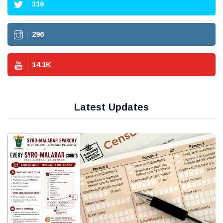
316
296
14.1
K
Latest Updates