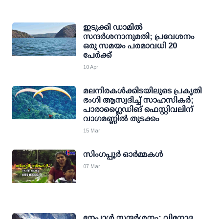
ഇടുക്കി ഡാമില്‍
സന്ദര്‍ശനാനുമതി; പ്രവേശനം
ഒരു സമയം പരമാവധി 20
പേര്‍ക്ക്
10 Apr
മലനിരകള്‍ക്കിടയിലുടെ പ്രകൃതി
ഭംഗി ആസ്വദിച്ച് സാഹസികര്‍;
പാരാഗ്ലൈഡിങ് ഫെസ്റ്റിവലിന്
വാഗമണ്ണില്‍ തുടക്കം
15 Mar
സിംഗപ്പൂർ ഓർമ്മകൾ
07 Mar
നേപ്പാള്‍ സന്ദര്‍ശനം: വിനോദ