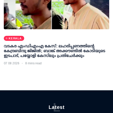
KERALA
വടകര എംഡിഎംഎ കേസ്: ലഹരിപ്പണത്തിന്റെ
കേന്ദ്രബിന്ദു ജിജില്‍; ബാങ്ക് അക്കൗണ്ടില്‍ കോടിയുടെ
ഇടപാട്, പയ്യോളി കേസിലും പ്രതിചേര്‍ക്കും
07 08 2026
8 mins read
L
Latest