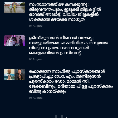
സംസ്ഥാനത്ത് മഴ കനക്കുന്നു;
തിരുവനന്തപുരം, ഇടുക്കി ജില്ലകളിൽ
ഓറഞ്ച് അലർട്ട്; വിവിധ ജില്ലകളിൽ
ശക്തമായ മഴയ്ക്ക് സാധ്യത
08 August
ക്രിസ്തുരാജൻ നീണാൾ വാഴട്ടെ;
സത്യപ്രതിജ്ഞ ചടങ്ങിനിടെ പരസ്യമായ
വിശ്വാസ പ്രഘോഷണവുമായി
കൊളംബിയൻ പ്രസിഡന്റ്
08 August
ഫൊക്കാന സാഹിത്യ പുരസ്‌കാരങ്ങള്‍
പ്രഖ്യാപിച്ചു: ഡോ. എം. അനിരുദ്ധന്‍
പുരസ്‌കാരം ഡോ. മാമ്മന്‍ സി.
ജേക്കബിനും, മറിയാമ്മ പിള്ള പുരസ്‌കാരം
ബിന്ദു കാനയ്ക്കും
08 August