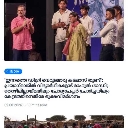
INDIA
'ഇന്നത്തെ ഡിഗ്രി വെറുമൊരു കടലാസ് തുണ്ട്':
പ്രയാഗ്‌രാജില്‍ വിദ്യാര്‍ഥികളോട് രാഹുല്‍ ഗാന്ധി;
തൊഴിലില്ലായ്മയിലും ചോദ്യപേപ്പര്‍ ചോര്‍ച്ചയിലും
കേന്ദ്രത്തിനെതിരേ രൂക്ഷവിമര്‍ശനം
09 08 2026
8 mins read