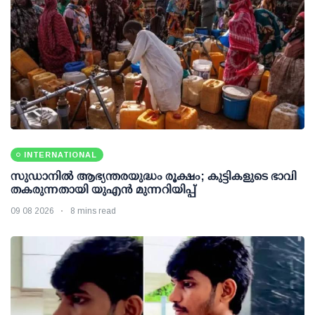
INTERNATIONAL
സുഡാനിൽ ആഭ്യന്തരയുദ്ധം രൂക്ഷം; കുട്ടികളുടെ ഭാവി
തകരുന്നതായി യുഎൻ മുന്നറിയിപ്പ്
09 08 2026
8 mins read