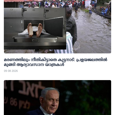
മരണത്തിലും നീതികിട്ടാതെ കുട്ടനാട്: പ്രളയജലത്തില്‍
മുങ്ങി ആദ്യാവസാന യാത്രകള്‍
09 08 2026