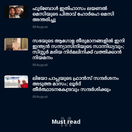
ഫുട്ബോൾ ഇതിഹാസം ലയണൽ
മെസിയുടെ പിതാവ് ഹോർഹെ മെസി
അന്തരിച്ചു
08 August
സഭയുടെ ആഗോള തീരുമാനങ്ങളിൽ ഇനി
ഇന്ത്യൻ സന്ന്യാസിനിയുടെ സാന്നിധ്യവും;
സിസ്റ്റർ മരിയ നിർമലിനിക്ക് വത്തിക്കാൻ
നിയമനം
08 August
ലിയോ പാപ്പയുടെ ഫ്രാൻസ് സന്ദർശനം
അടുത്ത മാസം; ലൂർദ്
തീർത്ഥാടനകേന്ദ്രവും സന്ദർശിക്കും
08 August
M
Must read