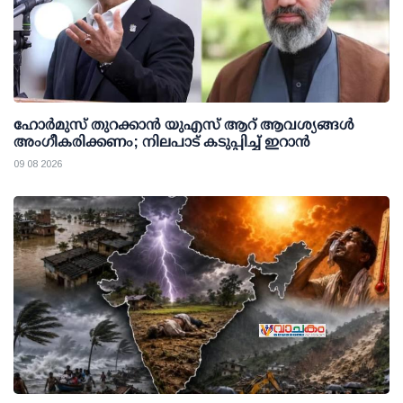
ഹോർമുസ് തുറക്കാൻ യുഎസ് ആറ് ആവശ്യങ്ങൾ
അംഗീകരിക്കണം; നിലപാട് കടുപ്പിച്ച് ഇറാൻ
09 08 2026