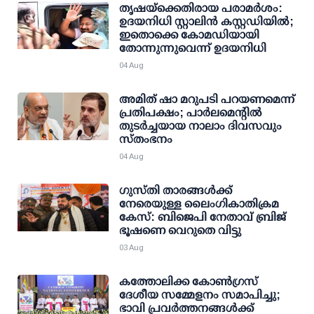
തൃഷയ്ക്കെതിരായ പരാമര്‍ശം:
ഉദയനിധി സ്റ്റാലിന്‍ കസ്റ്റഡിയില്‍;
ഇതൊക്കെ കോമഡിയായി
തോന്നുന്നുവെന്ന് ഉദയനിധി
04 Aug
അമിത് ഷാ മറുപടി പറയണമെന്ന്
പ്രതിപക്ഷം; പാര്‍ലമെന്റില്‍
തുടര്‍ച്ചയായ നാലാം ദിവസവും
സ്തംഭനം
04 Aug
ഗുസ്തി താരങ്ങള്‍ക്ക്
നേരെയുള്ള ലൈംഗികാതിക്രമ
കേസ്: ബിജെപി നേതാവ് ബ്രിജ്
ഭൂഷണെ വെറുതെ വിട്ടു
03 Aug
കത്തോലിക്ക കോൺഗ്രസ്
ദേശീയ സമ്മേളനം സമാപിച്ചു;
ഭാവി പ്രവർത്തനങ്ങൾക്ക്