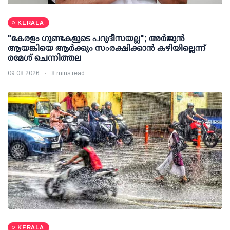
KERALA
"കേരളം ഗുണ്ടകളുടെ പറുദീസയല്ല"; അർജുൻ
ആയങ്കിയെ ആർക്കും സംരക്ഷിക്കാൻ കഴിയില്ലെന്ന്
രമേശ് ചെന്നിത്തല
09 08 2026
8 mins read
KERALA