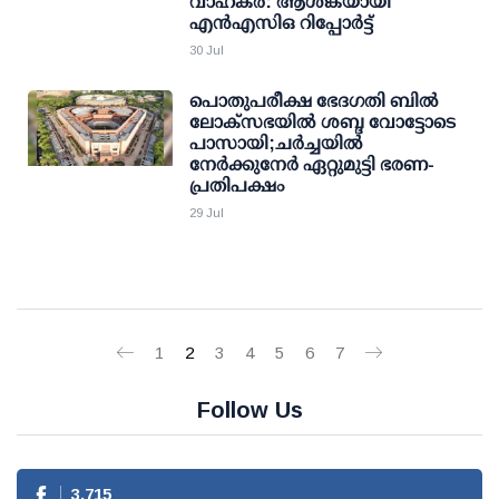
വാഹകര്‍: ആശങ്കയായി
എന്‍എസിഒ റിപ്പോര്‍ട്ട്
30 Jul
പൊതുപരീക്ഷ ഭേ​ദ​ഗതി ബിൽ
ലോക്സഭയിൽ ശബ്ദ വോട്ടോടെ
പാസായി;ചർച്ചയിൽ
നേർക്കുനേർ ഏറ്റുമുട്ടി ഭരണ-
പ്രതിപക്ഷം
29 Jul
1
2
3
4
5
6
7
Follow Us
3,715