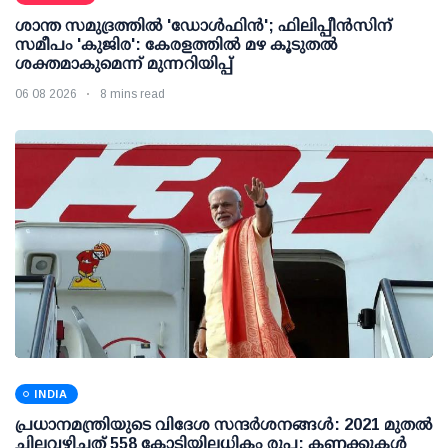
ശാന്ത സമുദ്രത്തില്‍ 'ഡോള്‍ഫിന്‍'; ഫിലിപ്പീന്‍സിന്
സമീപം 'കുജിര': കേരളത്തില്‍ മഴ കൂടുതല്‍
ശക്തമാകുമെന്ന് മുന്നറിയിപ്പ്
06 08 2026
8 mins read
INDIA
പ്രധാനമന്ത്രിയുടെ വിദേശ സന്ദർശനങ്ങൾ: 2021 മുതൽ
ചിലവഴിച്ചത് 558 കോടിയിലധികം രൂപ; കണക്കുകൾ