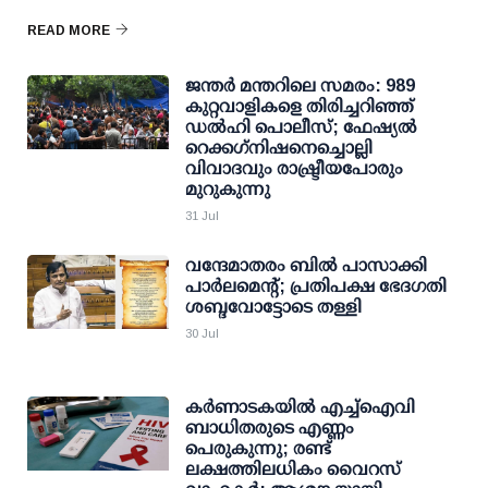
READ MORE
ജന്തര്‍ മന്തറിലെ സമരം: 989
കുറ്റവാളികളെ തിരിച്ചറിഞ്ഞ്
ഡല്‍ഹി പൊലീസ്; ഫേഷ്യല്‍
റെക്കഗ്‌നിഷനെച്ചൊല്ലി
വിവാദവും രാഷ്ട്രീയപോരും
മുറുകുന്നു
31 Jul
വന്ദേമാതരം ബിൽ പാസാക്കി
പാർലമെൻ്റ്; പ്രതിപക്ഷ ഭേദഗതി
ശബ്ദവോട്ടോടെ തള്ളി
30 Jul
കര്‍ണാടകയില്‍ എച്ച്‌ഐവി
ബാധിതരുടെ എണ്ണം
പെരുകുന്നു; രണ്ട്
ലക്ഷത്തിലധികം വൈറസ്