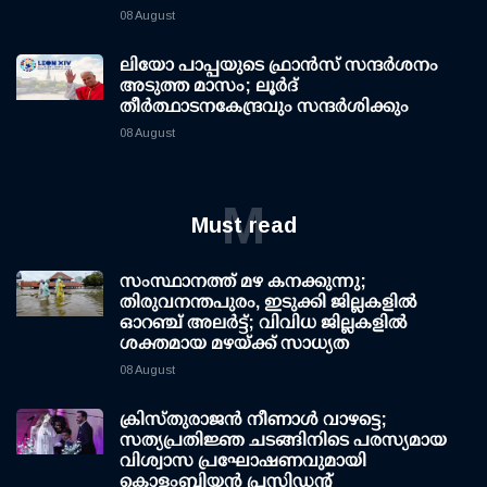
08 August
ലിയോ പാപ്പയുടെ ഫ്രാൻസ് സന്ദർശനം
അടുത്ത മാസം; ലൂർദ്
തീർത്ഥാടനകേന്ദ്രവും സന്ദർശിക്കും
08 August
M
Must read
സംസ്ഥാനത്ത് മഴ കനക്കുന്നു;
തിരുവനന്തപുരം, ഇടുക്കി ജില്ലകളിൽ
ഓറഞ്ച് അലർട്ട്; വിവിധ ജില്ലകളിൽ
ശക്തമായ മഴയ്ക്ക് സാധ്യത
08 August
ക്രിസ്തുരാജൻ നീണാൾ വാഴട്ടെ;
സത്യപ്രതിജ്ഞ ചടങ്ങിനിടെ പരസ്യമായ
വിശ്വാസ പ്രഘോഷണവുമായി
കൊളംബിയൻ പ്രസിഡന്റ്