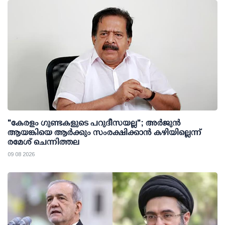
"കേരളം ഗുണ്ടകളുടെ പറുദീസയല്ല"; അർജുൻ
ആയങ്കിയെ ആർക്കും സംരക്ഷിക്കാൻ കഴിയില്ലെന്ന്
രമേശ് ചെന്നിത്തല
09 08 2026