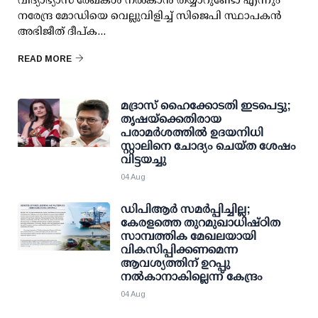
നരേന്ദ്ര മോഡിയെ വെല്ലുവിളിച്ച് സിജെപി സ്ഥാപകന്‍
അഭിജീത് ദീപ്ക...
READ MORE
മദ്രാസ് ഹൈക്കോടതി ഇടപെട്ടു;
തൃഷയ്ക്കെതിരായ
പരാമര്‍ശത്തില്‍ ഉദയനിധി
സ്റ്റാലിനെ ചോദ്യം ചെയ്ത ശേഷം
വിട്ടയച്ചു
04 Aug
ഡിപിആര്‍ സമര്‍പ്പിച്ചില്ല;
കേരളത്തെ തുറമുഖാധിഷ്ഠിത
സാമ്പത്തിക മേഖലയായി
വികസിപ്പിക്കണമെന്ന
ആവശ്യത്തിന് ഉറപ്പു
നല്‍കാനാകില്ലെന്ന് കേന്ദ്രം
04 Aug