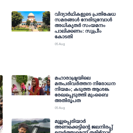
വിദ്യാര്‍ഥികളുടെ പ്രതിഷേധ
സമരങ്ങള്‍ നേരിടുമ്പോള്‍
അധികൃതര്‍ സംയമനം
പാലിക്കണം: സുപ്രീം
കോടതി
05 Aug
മഹാരാഷ്ട്രയിലെ
മതപരിവർത്തന നിരോധന
നിയമം; കടുത്ത ആശങ്ക
രേഖപ്പെടുത്തി മുംബൈ
അതിരൂപത
05 Aug
മുല്ലപ്പെരിയാര്‍
അണക്കെട്ടിന്റെ ജലനിരപ്പ്
ഉയര്‍ത്തുമെന്ന് തമിഴ്‌നാട്