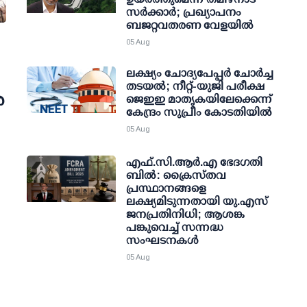
സര്‍ക്കാര്‍; പ്രഖ്യാപനം
ബജറ്റവതരണ വേളയില്‍
05 Aug
ലക്ഷ്യം ചോദ്യപേപ്പര്‍ ചോര്‍ച്ച
തടയല്‍; നീറ്റ്-യുജി പരീക്ഷ
ര
ജെഇഇ മാതൃകയിലേക്കെന്ന്
കേന്ദ്രം സുപ്രീം കോടതിയില്‍
05 Aug
എഫ്.സി.ആര്‍.എ ഭേദഗതി
ബില്‍: ക്രൈസ്തവ
പ്രസ്ഥാനങ്ങളെ
ലക്ഷ്യമിടുന്നതായി യു.എസ്
ജനപ്രതിനിധി; ആശങ്ക
പങ്കുവെച്ച് സന്നദ്ധ
സംഘടനകള്‍
05 Aug