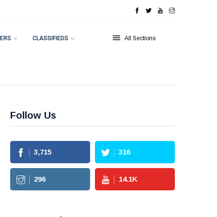
ERS
CLASSIFIEDS
All Sections
Follow Us
3,715
316
296
14.1
K