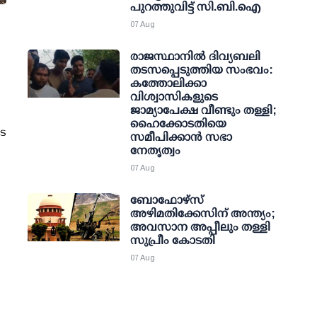
പുറത്തുവിട്ട് സി.ബി.ഐ
07 Aug
രാജസ്ഥാനിൽ ദിവ്യബലി
തടസപ്പെടുത്തിയ സംഭവം:
കത്തോലിക്കാ
വിശ്വാസികളുടെ
ജാമ്യാപേക്ഷ വീണ്ടും തള്ളി;
ഹൈക്കോടതിയെ
ടെ
സമീപിക്കാൻ സഭാ
നേതൃത്വം
07 Aug
ബോഫോഴ്സ്
അഴിമതിക്കേസിന് അന്ത്യം;
അവസാന അപ്പീലും തള്ളി
സുപ്രീം കോടതി
07 Aug