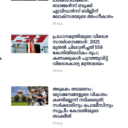
പരിശോധിക്കാം:
ബാങ്കേഴ്സ് ബുക്ക്
എവിഡന്‍സ് ബില്ലിന്
ലോക്സഭയുടെ അംഗീകാരം
06 Aug
പ്രധാനമന്ത്രിയുടെ വിദേശ
സന്ദർശനങ്ങൾ: 2021
മുതൽ ചിലവഴിച്ചത് 558
കോടിയിലധികം രൂപ;
ക
കണക്കുകൾ പുറത്തുവിട്ട്
വിദേശകാര്യ മന്ത്രാലയം
06 Aug
അക്രമം തടയണം:
,
യുവജനങ്ങളുടെ വികാരം
കണ്ടില്ലെന്ന് നടിക്കരുത്;
സര്‍ക്കാരിനും പൊലീസിനും
സുപ്രീം കോടതിയുടെ
താക്കീത്
05 Aug