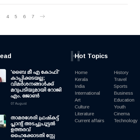
3
4
5
6
7
H
read
Hot Topics
'ബൈ മീ എ കോഫി'
Home
History
കാപ്പിക്കടയല്ല;
Kerala
Travel
വിമര്‍ശനങ്ങള്‍ക്ക്
India
Sports
മറുപടിയുമായി റോജി
International
Business
എം. ജോണ്‍
Art
Education
07 August
Culture
Youth
Literature
Cinema
താമരശേരി ഫ്രഷ്കട്ട്
Current affairs
Technology
പ്ലാന്റ് അടച്ചുപൂട്ടൽ
ഉത്തരവ്
ഹൈക്കോടതി സ്റ്റേ