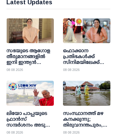
Latest Updates
സഭയുടെ ആഗോള
ഫൊക്കാന
തീരുമാനങ്ങളിൽ
പ്രതിഭകള്‍ക്ക്
ഇനി ഇന്ത്യൻ
സിനിമയിലേക്ക്
സന്ന്യാസിനിയുടെ
വഴിതുറക്കുന്നു;
08 08 2026
08 08 2026
സാന്നിധ്യവും;
മിസ് റണ്ണറപ്പിനും
സിസ്റ്റർ മരിയ
മലയാളി മങ്കയ്ക്കും
നിർമലിനിക്ക്
അവസരം
വത്തിക്കാൻ
നല്‍കുമെന്ന് ഡോ.
നിയമനം
കെ. ലിസി
ഫെര്‍ണാണ്ടസ്
ലിയോ പാപ്പയുടെ
സംസ്ഥാനത്ത് മഴ
ഫ്രാൻസ്
കനക്കുന്നു;
സന്ദർശനം അടുത്ത
തിരുവനന്തപുരം,
മാസം; ലൂർദ്
ഇടുക്കി ജില്ലകളിൽ
08 08 2026
08 08 2026
തീർത്ഥാടനകേന്ദ്രവും
ഓറഞ്ച് അലർട്ട്;