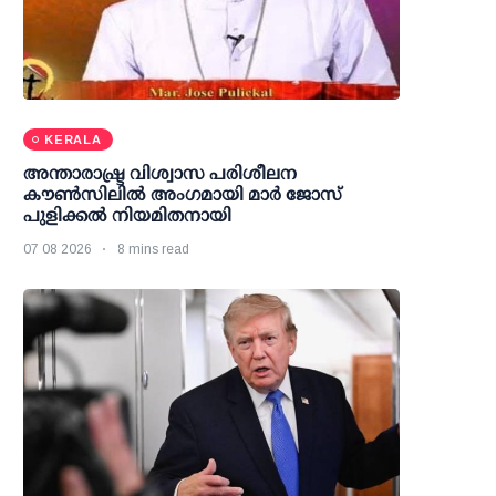
KERALA
അന്താരാഷ്ട്ര വിശ്വാസ പരിശീലന
കൗണ്‍സിലില്‍ അംഗമായി മാര്‍ ജോസ്
പുളിക്കല്‍ നിയമിതനായി
07 08 2026
8 mins read