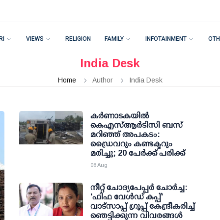
RI
VIEWS
RELIGION
FAMILY
INFOTAINMENT
OTH
India Desk
Home
Author
India Desk
കര്‍ണാടകയില്‍
കെഎസ്ആര്‍ടിസി ബസ്
മറിഞ്ഞ് അപകടം:
ഡ്രൈവറും കണ്ടക്ടറും
മരിച്ചു; 20 പേര്‍ക്ക് പരിക്ക്
08 Aug
നീറ്റ് ചോദ്യപേപ്പര്‍ ചോര്‍ച്ച:
'ഫിഫ വേള്‍ഡ് കപ്പ്'
വാട്സാപ്പ് ഗ്രൂപ്പ് കേന്ദ്രീകരിച്ച്
ഞെട്ടിക്കുന്ന വിവരങ്ങള്‍