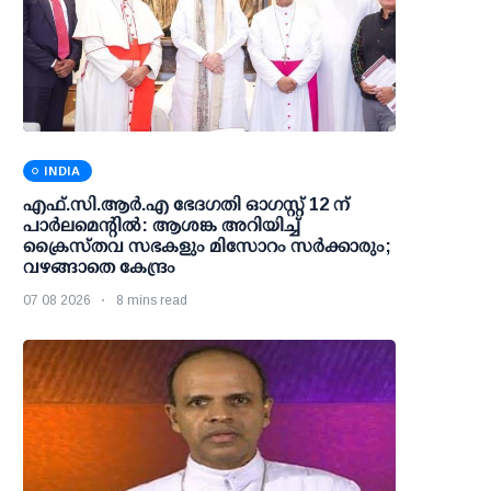
INDIA
എഫ്.സി.ആര്‍.എ ഭേദഗതി ഓഗസ്റ്റ് 12 ന്
പാര്‍ലമെന്റില്‍: ആശങ്ക അറിയിച്ച്
ക്രൈസ്തവ സഭകളും മിസോറം സര്‍ക്കാരും;
വഴങ്ങാതെ കേന്ദ്രം
07 08 2026
8 mins read