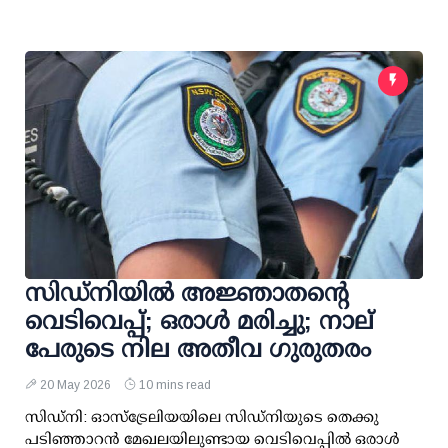
സിഡ്നിയിൽ അജ്ഞാതന്റെ
വെടിവെപ്പ്; ഒരാൾ മരിച്ചു; നാല്
പേരുടെ നില അതീവ ഗുരുതരം
20 May 2026
10 mins read
സിഡ്‌നി: ഓസ്‌ട്രേലിയയിലെ സിഡ്‌നിയുടെ തെക്കു
പടിഞ്ഞാറൻ മേഖലയിലുണ്ടായ വെടിവെപ്പിൽ ഒരാൾ