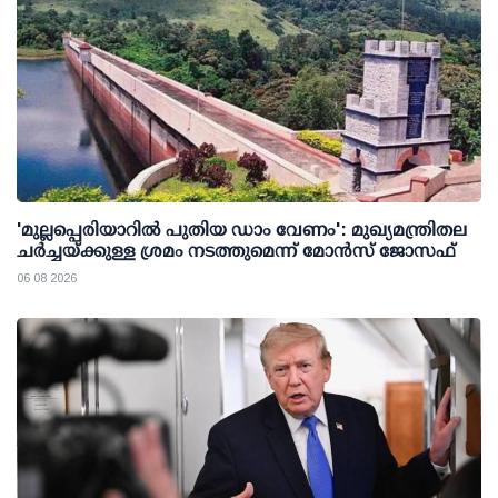
'മുല്ലപ്പെരിയാറില്‍ പുതിയ ഡാം വേണം': മുഖ്യമന്ത്രിതല
ചര്‍ച്ചയ്ക്കുള്ള ശ്രമം നടത്തുമെന്ന് മോന്‍സ് ജോസഫ്
06 08 2026