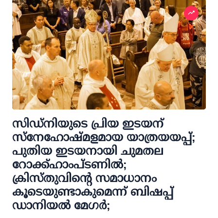
സിഡ്‌നിയുടെ പ്രിയ ഇടയന്
സ്നേഹോഷ്മളമായ യാത്രയയപ്പ്;
പുതിയ ഇട‌യനായി ചുമതല
റോക്ക്‌ഹാംപ്ടണിൽ;
ക്രിസ്തുവിന്റെ സമാധാനം
കൂടെയുണ്ടാകുമെന്ന് ബിഷപ്പ്
ഡാനിയൽ മേഗർ;