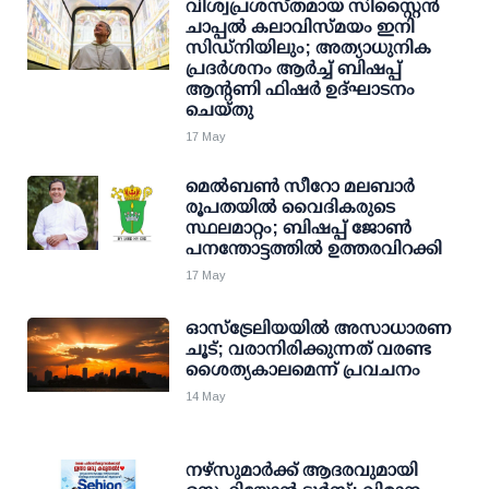
വിശ്വപ്രശസ്തമായ സിസ്റ്റൈൻ
ചാപ്പൽ കലാവിസ്മയം ഇനി
സിഡ്നിയിലും; അത്യാധുനിക
പ്രദർശനം ആർച്ച് ബിഷപ്പ്
ആന്റണി ഫിഷർ ഉദ്ഘാടനം
ചെയ്തു
17 May
മെൽബൺ സീറോ മലബാർ
രൂപതയിൽ വൈദികരുടെ
സ്ഥലമാറ്റം; ബിഷപ്പ് ജോൺ
പനന്തോട്ടത്തിൽ ഉത്തരവിറക്കി
17 May
ഓസ്‌ട്രേലിയയിൽ അസാധാരണ
ചൂട്; വരാനിരിക്കുന്നത് വരണ്ട
ശൈത്യകാലമെന്ന് പ്രവചനം
14 May
നഴ്സുമാർക്ക് ആദരവുമായി