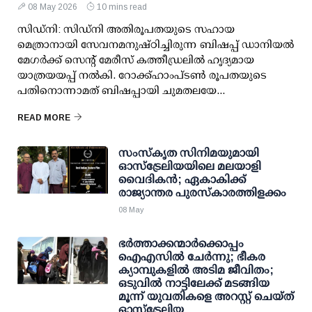
08 May 2026
10 mins read
സിഡ്‌നി: സിഡ്‌നി അതിരൂപതയുടെ സഹായ
മെത്രാനായി സേവനമനുഷ്ഠിച്ചിരുന്ന ബിഷപ്പ് ഡാനിയൽ
മേഗർക്ക് സെന്റ് മേരീസ് കത്തീഡ്രലിൽ ഹൃദ്യമായ
യാത്രയയപ്പ് നൽകി. റോക്ക്‌ഹാംപ്ടൺ രൂപതയുടെ
പതിനൊന്നാമത് ബിഷപ്പായി ചുമതലയേ...
READ MORE
സംസ്‌കൃത സിനിമയുമായി
ഓസ്‌ട്രേലിയയിലെ മലയാളി
വൈദികൻ; ഏകാകിക്ക്
രാജ്യാന്തര പുരസ്‌കാരത്തിളക്കം
08 May
ഭർത്താക്കന്മാർക്കൊപ്പം
ഐഎസിൽ ചേർന്നു; ഭീകര
ക്യാമ്പുകളിൽ അടിമ ജീവിതം;
ഒടുവിൽ നാട്ടിലേക്ക് മടങ്ങിയ
മൂന്ന് യുവതികളെ അറസ്റ്റ് ചെയ്ത്
ഓസ്ട്രേലിയ