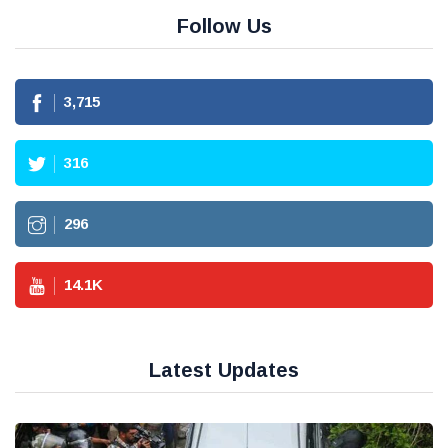
Follow Us
3,715
316
296
14.1
K
Latest Updates