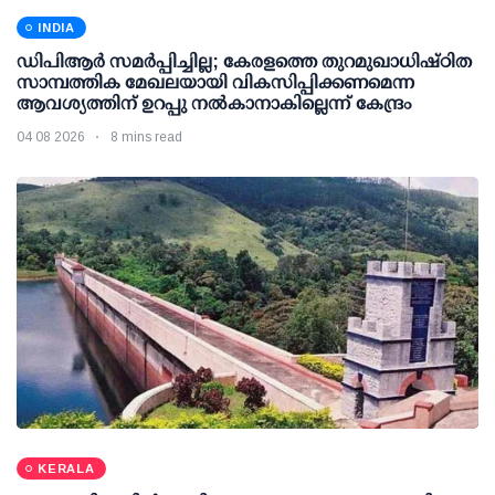
INDIA
ഡിപിആര്‍ സമര്‍പ്പിച്ചില്ല; കേരളത്തെ തുറമുഖാധിഷ്ഠിത
സാമ്പത്തിക മേഖലയായി വികസിപ്പിക്കണമെന്ന
ആവശ്യത്തിന് ഉറപ്പു നല്‍കാനാകില്ലെന്ന് കേന്ദ്രം
04 08 2026
8 mins read
KERALA