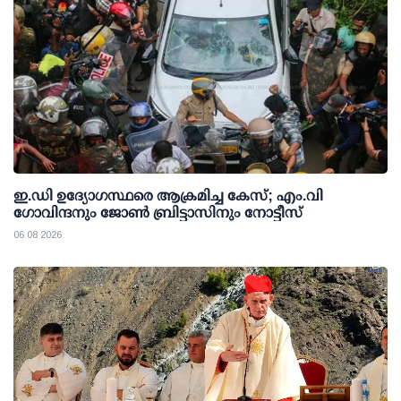
ഇ.ഡി ഉദ്യോഗസ്ഥരെ ആക്രമിച്ച കേസ്; എം.വി
ഗോവിന്ദനും ജോണ്‍ ബ്രിട്ടാസിനും നോട്ടീസ്
06 08 2026