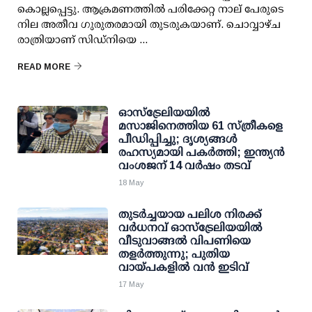
കൊല്ലപ്പെട്ടു. ആക്രമണത്തിൽ പരിക്കേറ്റ നാല് പേരുടെ
നില അതീവ ഗുരുതരമായി തുടരുകയാണ്. ചൊവ്വാഴ്ച
രാത്രിയാണ് സിഡ്നിയെ ...
READ MORE
ഓസ്ട്രേലിയയിൽ
മസാജിനെത്തിയ 61 സ്ത്രീകളെ
പീഡിപ്പിച്ചു; ദൃശ്യങ്ങൾ
രഹസ്യമായി പകർത്തി; ഇന്ത്യൻ
വംശജന് 14 വർഷം തടവ്
18 May
തുടർച്ചയായ പലിശ നിരക്ക്
വർധനവ് ഓസ്‌ട്രേലിയയിൽ
വീടുവാങ്ങൽ വിപണിയെ
തളർത്തുന്നു; പുതിയ
വായ്പകളിൽ വൻ ഇടിവ്
17 May