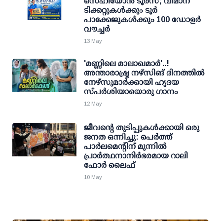
സെഹിയോൻ ടൂർസ്; വിമാന
ടിക്കറ്റുകൾക്കും ടൂർ
പാക്കേജുകൾക്കും 100 ഡോളർ
വൗച്ചർ
13 May
'മണ്ണിലെ മാലാഖമാര്‍'..!
അന്താരാഷ്ട്ര നഴ്‌സിങ് ദിനത്തില്‍
നേഴ്‌സുമാര്‍ക്കായി ഹൃദയ
സ്പര്‍ശിയായൊരു ഗാനം
12 May
ജീവന്റെ തുടിപ്പുകൾക്കായി ഒരു
ജനത ഒന്നിച്ചു: പെർത്ത്
പാർലമെന്റിന് മുന്നിൽ
പ്രാർത്ഥനാനിർഭരമായ റാലി
ഫോർ ലൈഫ്
10 May