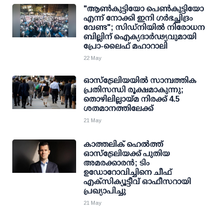
"ആൺകുട്ടിയോ പെൺകുട്ടിയോ
എന്ന് നോക്കി ഇനി ഗർഭച്ഛിദ്രം
വേണ്ട"; സിഡ്നിയിൽ നിരോധന
ബില്ലിന് ഐക്യദാർഢ്യവുമായി
പ്രോ-ലൈഫ് മഹാറാലി
22 May
ഓസ്‌ട്രേലിയയിൽ സാമ്പത്തിക
പ്രതിസന്ധി രൂക്ഷമാകുന്നു;
തൊഴിലില്ലായ്മ നിരക്ക് 4.5
ശതമാനത്തിലേക്ക്
21 May
കാത്തലിക് ഹെൽത്ത്
ഓസ്‌ട്രേലിയക്ക് പുതിയ
അമരക്കാരൻ; ടിം
ഉഡോറോവിച്ചിനെ ചീഫ്
എക്‌സിക്യൂട്ടീവ് ഓഫീസറായി
പ്രഖ്യാപിച്ചു
21 May