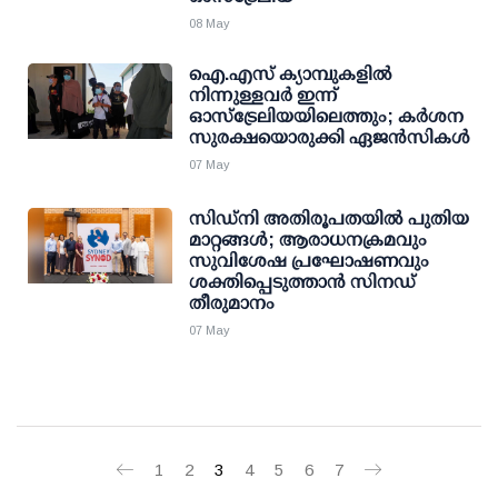
08 May
ഐ.എസ് ക്യാമ്പുകളിൽ
നിന്നുള്ളവർ ഇന്ന്
ഓസ്‌ട്രേലിയയിലെത്തും; കർശന
സുരക്ഷയൊരുക്കി ഏജൻസികൾ
07 May
സിഡ്‌നി അതിരൂപതയിൽ പുതിയ
മാറ്റങ്ങൾ; ആരാധനക്രമവും
സുവിശേഷ പ്രഘോഷണവും
ശക്തിപ്പെടുത്താൻ സിനഡ്
തീരുമാനം
07 May
1
2
3
4
5
6
7