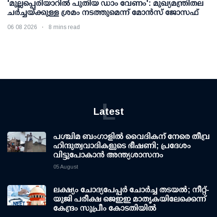
'മുല്ലപ്പെരിയാറില്‍ പുതിയ ഡാം വേണം': മുഖ്യമന്ത്രിതല
ചര്‍ച്ചയ്ക്കുള്ള ശ്രമം നടത്തുമെന്ന് മോന്‍സ് ജോസഫ്
06 08 2026
8 mins read
L
Latest
പശ്ചിമ ബംഗാളിൽ വൈദികന് നേരെ തീവ്ര
ഹിന്ദുത്വവാദികളുടെ ഭീഷണി; പ്രദേശം
വിട്ടുപോകാൻ അന്ത്യശാസനം
05 August
ലക്ഷ്യം ചോദ്യപേപ്പര്‍ ചോര്‍ച്ച തടയല്‍; നീറ്റ്-
യുജി പരീക്ഷ ജെഇഇ മാതൃകയിലേക്കെന്ന്
കേന്ദ്രം സുപ്രീം കോടതിയില്‍