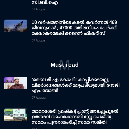
സി.ബി.ഐ
07 August
10 വര്‍ഷത്തിനിടെ കടല്‍ കവര്‍ന്നത് 469
ജീവനുകള്‍; 47000 ത്തിലധികം പേര്‍ക്ക്
രക്ഷാകരമേകി മറൈന്‍ ഫിഷറീസ്
07 August
M
Must read
'ബൈ മീ എ കോഫി' കാപ്പിക്കടയല്ല;
വിമര്‍ശനങ്ങള്‍ക്ക് മറുപടിയുമായി റോജി
എം. ജോണ്‍
07 August
താമരശേരി ഫ്രഷ്കട്ട് പ്ലാന്റ് അടച്ചുപൂട്ടൽ
ഉത്തരവ് ഹൈക്കോടതി സ്റ്റേ ചെയ്തു;
സമരം പുനരാരംഭിച്ച് സമര സമിതി