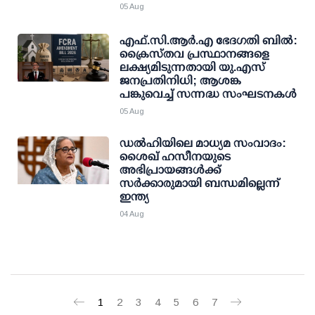
05 Aug
എഫ്.സി.ആര്‍.എ ഭേദഗതി ബില്‍:
ക്രൈസ്തവ പ്രസ്ഥാനങ്ങളെ
ലക്ഷ്യമിടുന്നതായി യു.എസ്
ജനപ്രതിനിധി; ആശങ്ക
പങ്കുവെച്ച് സന്നദ്ധ സംഘടനകള്‍
05 Aug
ഡല്‍ഹിയിലെ മാധ്യമ സംവാദം:
ശൈഖ് ഹസീനയുടെ
അഭിപ്രായങ്ങള്‍ക്ക്
സര്‍ക്കാരുമായി ബന്ധമില്ലെന്ന്
ഇന്ത്യ
04 Aug
1
2
3
4
5
6
7