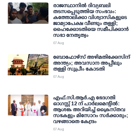
രാജസ്ഥാനിൽ ദിവ്യബലി
തടസപ്പെടുത്തിയ സംഭവം:
കത്തോലിക്കാ വിശ്വാസികളുടെ
ജാമ്യാപേക്ഷ വീണ്ടും തള്ളി;
ഹൈക്കോടതിയെ സമീപിക്കാൻ
സഭാ നേതൃത്വം
07 Aug
ബോഫോഴ്സ് അഴിമതിക്കേസിന്
അന്ത്യം; അവസാന അപ്പീലും
തള്ളി സുപ്രീം കോടതി
07 Aug
എഫ്.സി.ആര്‍.എ ഭേദഗതി
ഓഗസ്റ്റ് 12 ന് പാര്‍ലമെന്റില്‍:
ആശങ്ക അറിയിച്ച് ക്രൈസ്തവ
സഭകളും മിസോറം സര്‍ക്കാരും;
വഴങ്ങാതെ കേന്ദ്രം
07 Aug