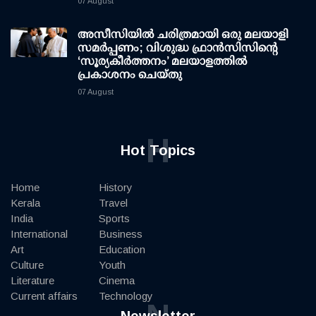
07 August
അസീസിയിൽ ചരിത്രമായി ഒരു മലയാളി
സമർപ്പണം; വിശുദ്ധ ഫ്രാൻസിസിന്റെ
‘സൂര്യകീർത്തനം’ മലയാളത്തിൽ
പ്രകാശനം ചെയ്തു
07 August
H
Hot Topics
Home
History
Kerala
Travel
India
Sports
International
Business
Art
Education
Culture
Youth
Literature
Cinema
Current affairs
Technology
N
Newsletter