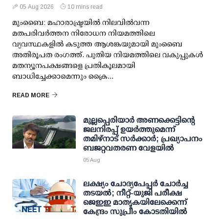
05 Aug 2026
10 mins read
മുംബൈ: മഹാരാഷ്ട്രയിൽ നിലവിൽവന്ന
മതപരിവർത്തന നിരോധന നിയമത്തിലെ
വ്യവസ്ഥകളിൽ കടുത്ത ആശങ്കയുമായി മുംബൈ
അതിരൂപത രംഗത്ത്. പുതിയ നിയമത്തിലെ വകുപ്പുകൾ
മതന്യൂനപക്ഷങ്ങളെ പ്രതികൂലമായി
ബാധിച്ചേക്കാമെന്നും ക്രൈ...
READ MORE
മുല്ലപ്പെരിയാര്‍ അണക്കെട്ടിന്റെ
ജലനിരപ്പ് ഉയര്‍ത്തുമെന്ന്
തമിഴ്‌നാട് സര്‍ക്കാര്‍; പ്രഖ്യാപനം
ബജറ്റവതരണ വേളയില്‍
05 Aug
ലക്ഷ്യം ചോദ്യപേപ്പര്‍ ചോര്‍ച്ച
തടയല്‍; നീറ്റ്-യുജി പരീക്ഷ
ജെഇഇ മാതൃകയിലേക്കെന്ന്
കേന്ദ്രം സുപ്രീം കോടതിയില്‍