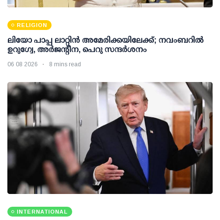
RELIGION
ലിയോ പാപ്പ ലാറ്റിൻ അമേരിക്കയിലേക്ക്; നവംബറിൽ
ഉറുഗ്വേ, അർജന്റീന, പെറു സന്ദർശനം
06 08 2026
8 mins read
INTERNATIONAL