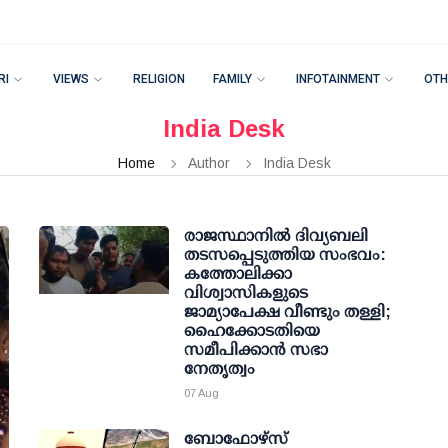
RI
VIEWS
RELIGION
FAMILY
INFOTAINMENT
OTH
India Desk
Home
Author
India Desk
രാജസ്ഥാനിൽ ദിവ്യബലി
തടസപ്പെടുത്തിയ സംഭവം:
കത്തോലിക്കാ
വിശ്വാസികളുടെ
ജാമ്യാപേക്ഷ വീണ്ടും തള്ളി;
ഹൈക്കോടതിയെ
സമീപിക്കാൻ സഭാ
നേതൃത്വം
07 Aug
ബോഫോഴ്സ്