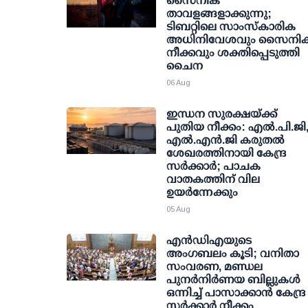
സൈനിക
താവളങ്ങളാക്കുന്നു;
ടിബറ്റിലെ സാംസ്‌കാരിക
അധിനിവേശവും സൈനി
നീക്കവും ശക്തിപ്പെടുത്തി
ചൈന
06 Aug
ഇന്ധന സുരക്ഷയ്ക്ക്
പുതിയ നീക്കം: എല്‍.പി.ജി
എല്‍.എന്‍.ജി കരുതല്‍
ശേഖരത്തിനായി കേന്ദ്ര
സര്‍ക്കാര്‍; പാചക
വാതകത്തിന് വില
ഉയര്‍ന്നേക്കും
05 Aug
എന്‍ഡിഎയുടെ
അംഗബലം കൂടി; വനിതാ
സംവരണ, മണ്ഡല
പുനര്‍നിര്‍ണയ ബില്ലുകള്‍
ഒന്നിച്ച് പാസാക്കാന്‍ കേന്ദ്ര
സര്‍ക്കാര്‍ നീക്കം