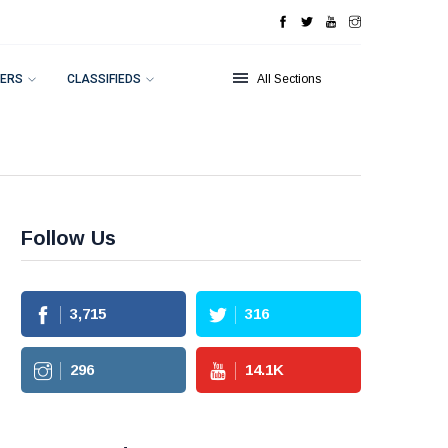
ERS
CLASSIFIEDS
All Sections
Follow Us
3,715
316
296
14.1
K