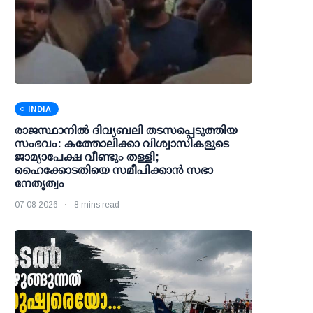
INDIA
രാജസ്ഥാനിൽ ദിവ്യബലി തടസപ്പെടുത്തിയ
സംഭവം: കത്തോലിക്കാ വിശ്വാസികളുടെ
ജാമ്യാപേക്ഷ വീണ്ടും തള്ളി;
ഹൈക്കോടതിയെ സമീപിക്കാൻ സഭാ
നേതൃത്വം
07 08 2026
8 mins read