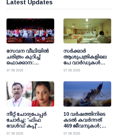
Latest Updates
സേവന വീഥിയില്‍
സര്‍ക്കാര്‍
ചരിത്രം കുറിച്ച്
ആശുപത്രികളിലെ
ഫൊക്കാന:
പേ വാര്‍ഡുകള്‍
കല്‍ഹാരിയില്‍
ഇനി എല്ലാവര്‍ക്കും;
07 08 2026
07 08 2026
പ്രത്യാശയുടെ
വരുമാന പരിധി
പുതിയ പ്രഭാതം
ഒഴിവാക്കി
ഉത്തരവായി
നീറ്റ് ചോദ്യപേപ്പര്‍
10 വര്‍ഷത്തിനിടെ
ചോര്‍ച്ച: 'ഫിഫ
കടല്‍ കവര്‍ന്നത്
വേള്‍ഡ് കപ്പ്'
469 ജീവനുകള്‍;
വാട്സാപ്പ് ഗ്രൂപ്പ്
47000 ത്തിലധികം
07 08 2026
07 08 2026
കേന്ദ്രീകരിച്ച്
പേര്‍ക്ക്