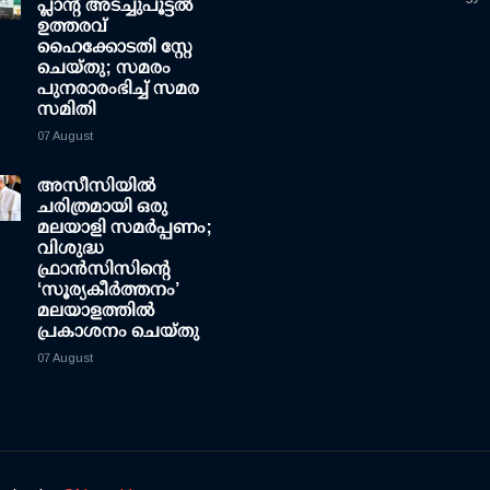
പ്ലാന്റ് അടച്ചുപൂട്ടൽ
ഉത്തരവ്
ഹൈക്കോടതി സ്റ്റേ
ചെയ്തു; സമരം
പുനരാരംഭിച്ച് സമര
സമിതി
07 August
അസീസിയിൽ
ചരിത്രമായി ഒരു
മലയാളി സമർപ്പണം;
വിശുദ്ധ
ഫ്രാൻസിസിന്റെ
‘സൂര്യകീർത്തനം’
മലയാളത്തിൽ
പ്രകാശനം ചെയ്തു
07 August