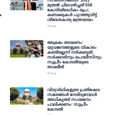
സന്ദർശനങ്ങൾ: 2021
മുതൽ ചിലവഴിച്ചത് 558
കോടിയിലധികം രൂപ;
ക
കണക്കുകൾ പുറത്തുവിട്ട്
വിദേശകാര്യ മന്ത്രാലയം
06 Aug
അക്രമം തടയണം:
,
യുവജനങ്ങളുടെ വികാരം
കണ്ടില്ലെന്ന് നടിക്കരുത്;
സര്‍ക്കാരിനും പൊലീസിനും
സുപ്രീം കോടതിയുടെ
താക്കീത്
05 Aug
വിദ്യാര്‍ഥികളുടെ പ്രതിഷേധ
സമരങ്ങള്‍ നേരിടുമ്പോള്‍
അധികൃതര്‍ സംയമനം
പാലിക്കണം: സുപ്രീം
കോടതി