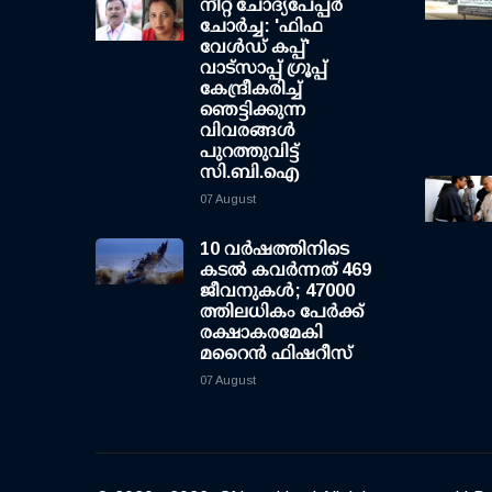
നീറ്റ് ചോദ്യപേപ്പര്‍
ചോര്‍ച്ച: 'ഫിഫ
വേള്‍ഡ് കപ്പ്'
വാട്സാപ്പ് ഗ്രൂപ്പ്
കേന്ദ്രീകരിച്ച്
ഞെട്ടിക്കുന്ന
വിവരങ്ങള്‍
പുറത്തുവിട്ട്
സി.ബി.ഐ
07 August
10 വര്‍ഷത്തിനിടെ
കടല്‍ കവര്‍ന്നത് 469
ജീവനുകള്‍; 47000
ത്തിലധികം പേര്‍ക്ക്
രക്ഷാകരമേകി
മറൈന്‍ ഫിഷറീസ്
07 August