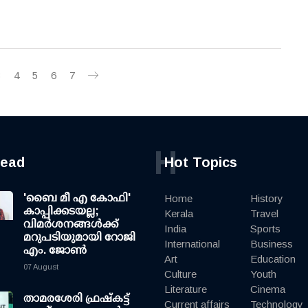
3
4
5
6
7
H
read
Hot Topics
'ബൈ മീ എ കോഫി'
Home
History
കാപ്പിക്കടയല്ല;
Kerala
Travel
വിമര്‍ശനങ്ങള്‍ക്ക്
India
Sports
മറുപടിയുമായി റോജി
International
Business
എം. ജോണ്‍
Art
Education
07 August
Culture
Youth
Literature
Cinema
താമരശേരി ഫ്രഷ്കട്ട്
Current affairs
Technology