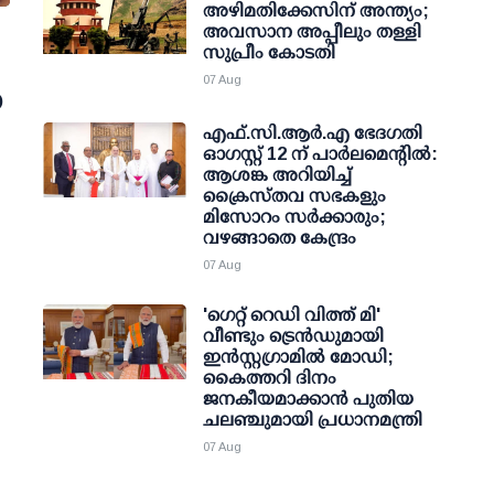
അഴിമതിക്കേസിന് അന്ത്യം;
അവസാന അപ്പീലും തള്ളി
സുപ്രീം കോടതി
07 Aug
ന
എഫ്.സി.ആര്‍.എ ഭേദഗതി
ഓഗസ്റ്റ് 12 ന് പാര്‍ലമെന്റില്‍:
ആശങ്ക അറിയിച്ച്
ക്രൈസ്തവ സഭകളും
മിസോറം സര്‍ക്കാരും;
വഴങ്ങാതെ കേന്ദ്രം
07 Aug
'ഗെറ്റ് റെഡി വിത്ത് മി'
വീണ്ടും ട്രെന്‍ഡുമായി
ഇന്‍സ്റ്റഗ്രാമില്‍ മോഡി;
കൈത്തറി ദിനം
ജനകീയമാക്കാന്‍ പുതിയ
ചലഞ്ചുമായി പ്രധാനമന്ത്രി
07 Aug