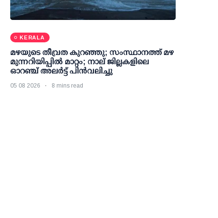
KERALA
മഴയുടെ തീവ്രത കുറഞ്ഞു; സംസ്ഥാനത്ത് മഴ
മുന്നറിയിപ്പിൽ മാറ്റം; നാല് ജില്ലകളിലെ
ഓറഞ്ച് അലർട്ട് പിൻവലിച്ചു
05 08 2026
8 mins read