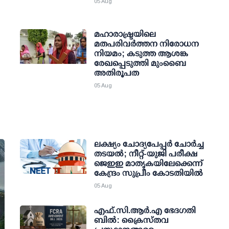
05 Aug
മഹാരാഷ്ട്രയിലെ
മതപരിവർത്തന നിരോധന
നിയമം; കടുത്ത ആശങ്ക
രേഖപ്പെടുത്തി മുംബൈ
അതിരൂപത
05 Aug
ലക്ഷ്യം ചോദ്യപേപ്പര്‍ ചോര്‍ച്ച
തടയല്‍; നീറ്റ്-യുജി പരീക്ഷ
ജെഇഇ മാതൃകയിലേക്കെന്ന്
കേന്ദ്രം സുപ്രീം കോടതിയില്‍
05 Aug
എഫ്.സി.ആര്‍.എ ഭേദഗതി
ബില്‍: ക്രൈസ്തവ