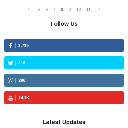
5
6
7
8
9
10
11
Follow Us
3,715
316
296
14.1
K
Latest Updates