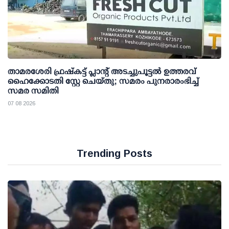
താമരശേരി ഫ്രഷ്കട്ട് പ്ലാന്റ് അടച്ചുപൂട്ടൽ ഉത്തരവ്
ഹൈക്കോടതി സ്റ്റേ ചെയ്തു; സമരം പുനരാരംഭിച്ച്
സമര സമിതി
07 08 2026
Trending Posts