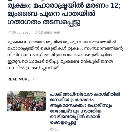
രൂക്ഷം; മഹാരാഷ്ട്രയിൽ മരണം 12;
മുംബൈ-പൂനെ പാതയിൽ
ഗതാഗതം തടസപ്പെട്ടു
06 Jul 2026
10 mins read
മുംബൈ: ഉത്തരേന്ത്യയിൽ തുടരുന്ന കനത്ത മഴയിൽ
മഹാരാഷ്ട്രയിൽ കെടുതികൾ രൂക്ഷം. സംസ്ഥാനത്തിന്റെ
വിവിധ ഭാഗങ്ങളിലായി ഉണ്ടായ മഴക്കെടുതികളിൽ
ഇതുവരെ 12 പേർ മരിച്ചു. മുംബൈ മൻഖുർദ് ജനത
നഗറിൽ ഗ്രൗണ്ട്-പ്ലസ്-ത്രീ...
READ MORE
പാക് അധിനിവേശ കാശ്മീരില്‍
ജനകീയ പ്രക്ഷോഭം
അക്രമാസക്തം: പൊലീസും
റേഞ്ചേഴ്‌സും നടത്തിയ
വെടിവെയ്പ്പില്‍ ഒരാള്‍
കൊല്ലപ്പെട്ടു
05 Jul