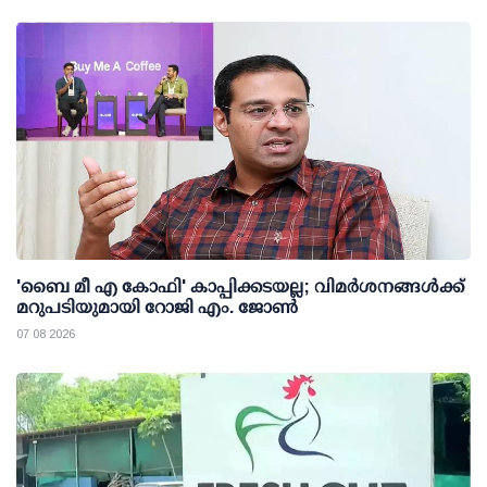
'ബൈ മീ എ കോഫി' കാപ്പിക്കടയല്ല; വിമര്‍ശനങ്ങള്‍ക്ക്
മറുപടിയുമായി റോജി എം. ജോണ്‍
07 08 2026