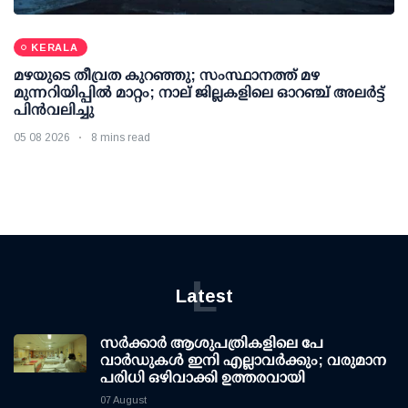
KERALA
മഴയുടെ തീവ്രത കുറഞ്ഞു; സംസ്ഥാനത്ത് മഴ
മുന്നറിയിപ്പിൽ മാറ്റം; നാല് ജില്ലകളിലെ ഓറഞ്ച് അലർട്ട്
പിൻവലിച്ചു
05 08 2026
8 mins read
L
Latest
സര്‍ക്കാര്‍ ആശുപത്രികളിലെ പേ
വാര്‍ഡുകള്‍ ഇനി എല്ലാവര്‍ക്കും; വരുമാന
പരിധി ഒഴിവാക്കി ഉത്തരവായി
07 August