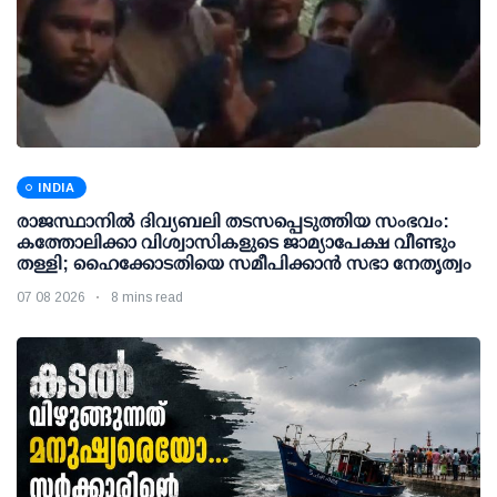
INDIA
രാജസ്ഥാനിൽ ദിവ്യബലി തടസപ്പെടുത്തിയ സംഭവം:
കത്തോലിക്കാ വിശ്വാസികളുടെ ജാമ്യാപേക്ഷ വീണ്ടും
തള്ളി; ഹൈക്കോടതിയെ സമീപിക്കാൻ സഭാ നേതൃത്വം
07 08 2026
8 mins read