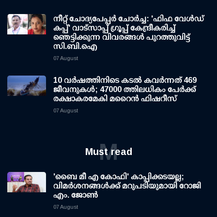
നീറ്റ് ചോദ്യപേപ്പര്‍ ചോര്‍ച്ച: 'ഫിഫ വേള്‍ഡ്
കപ്പ്' വാട്സാപ്പ് ഗ്രൂപ്പ് കേന്ദ്രീകരിച്ച്
ഞെട്ടിക്കുന്ന വിവരങ്ങള്‍ പുറത്തുവിട്ട്
സി.ബി.ഐ
07 August
10 വര്‍ഷത്തിനിടെ കടല്‍ കവര്‍ന്നത് 469
ജീവനുകള്‍; 47000 ത്തിലധികം പേര്‍ക്ക്
രക്ഷാകരമേകി മറൈന്‍ ഫിഷറീസ്
07 August
M
Must read
'ബൈ മീ എ കോഫി' കാപ്പിക്കടയല്ല;
വിമര്‍ശനങ്ങള്‍ക്ക് മറുപടിയുമായി റോജി
എം. ജോണ്‍
07 August