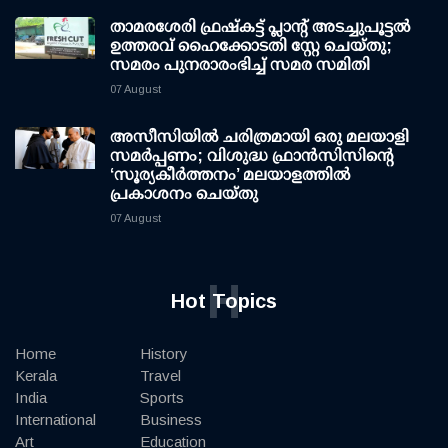
താമരശേരി ഫ്രഷ്കട്ട് പ്ലാന്റ് അടച്ചുപൂട്ടൽ
ഉത്തരവ് ഹൈക്കോടതി സ്റ്റേ ചെയ്തു;
സമരം പുനരാരംഭിച്ച് സമര സമിതി
07 August
അസീസിയിൽ ചരിത്രമായി ഒരു മലയാളി
സമർപ്പണം; വിശുദ്ധ ഫ്രാൻസിസിന്റെ
‘സൂര്യകീർത്തനം’ മലയാളത്തിൽ
പ്രകാശനം ചെയ്തു
07 August
H
Hot Topics
Home
History
Kerala
Travel
India
Sports
International
Business
Art
Education