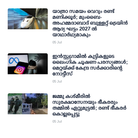
യാത്രാ സമയം വെറും രണ്ട്
മണിക്കൂര്‍; മുംബൈ-
അഹമ്മദാബാദ് ബുള്ളറ്റ് ട്രെയിന്‍
ആദ്യ ഘട്ടം 2027 ല്‍
യാഥാര്‍ഥ്യമാകും
05 Jul
ഇന്‍സ്റ്റഗ്രാമില്‍ കുട്ടികളുടെ
ലൈംഗിക ചൂഷണ പരസ്യങ്ങള്‍;
മെറ്റയ്ക്ക് കേന്ദ്ര സര്‍ക്കാരിന്റെ
നോട്ടീസ്
05 Jul
ജമ്മു കശ്മീരിൽ
സുരക്ഷാസേനയും ഭീകരരും
തമ്മില്‍ ഏറ്റുമുട്ടല്‍; രണ്ട് ഭീകരർ
കൊല്ലപ്പെട്ടു
05 Jul