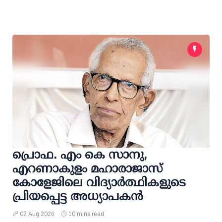
പ്രൊഫ. എം കെ സാനു,
എറണാകുളം മഹാരാജാസ്
കോളേജിലെ വിദ്യാർത്ഥികളുടെ
പ്രിയപ്പെട്ട അധ്യാപകൻ
02 Aug 2026
10 mins read