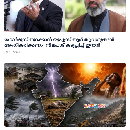
ഹോർമുസ് തുറക്കാൻ യുഎസ് ആറ് ആവശ്യങ്ങൾ
അംഗീകരിക്കണം; നിലപാട് കടുപ്പിച്ച് ഇറാൻ
09 08 2026