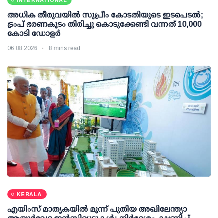
അധിക തീരുവയില്‍ സുപ്രീം കോടതിയുടെ ഇടപെടല്‍;
ട്രംപ് ഭരണകൂടം തിരിച്ചു കൊടുക്കേണ്ടി വന്നത് 10,000
കോടി ഡോളര്‍
06 08 2026
8 mins read
KERALA
എയിംസ് മാതൃകയില്‍ മൂന്ന് പുതിയ അഖിലേന്ത്യാ