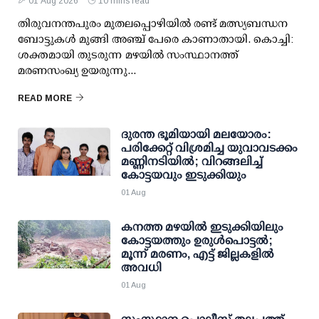
01 Aug 2026
10 mins read
തിരുവനന്തപുരം മുതലപ്പൊഴിയില്‍ രണ്ട് മത്സ്യബന്ധന
ബോട്ടുകള്‍ മുങ്ങി അഞ്ച് പേരെ കാണാതായി. കൊച്ചി:
ശക്തമായി തുടരുന്ന മഴയില്‍ സംസ്ഥാനത്ത്
മരണസംഖ്യ ഉയരുന്നു...
READ MORE
ദുരന്ത ഭൂമിയായി മലയോരം:
പരിക്കേറ്റ് വിശ്രമിച്ച യുവാവടക്കം
മണ്ണിനടിയില്‍; വിറങ്ങലിച്ച്
കോട്ടയവും ഇടുക്കിയും
01 Aug
കനത്ത മഴയില്‍ ഇടുക്കിയിലും
കോട്ടയത്തും ഉരുള്‍പൊട്ടല്‍;
മൂന്ന് മരണം, എട്ട് ജില്ലകളില്‍
അവധി
01 Aug