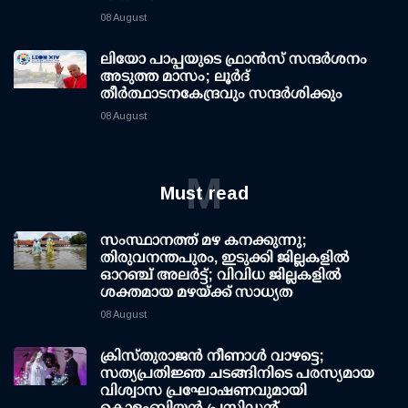
08 August
ലിയോ പാപ്പയുടെ ഫ്രാൻസ് സന്ദർശനം
അടുത്ത മാസം; ലൂർദ്
തീർത്ഥാടനകേന്ദ്രവും സന്ദർശിക്കും
08 August
M
Must read
സംസ്ഥാനത്ത് മഴ കനക്കുന്നു;
തിരുവനന്തപുരം, ഇടുക്കി ജില്ലകളിൽ
ഓറഞ്ച് അലർട്ട്; വിവിധ ജില്ലകളിൽ
ശക്തമായ മഴയ്ക്ക് സാധ്യത
08 August
ക്രിസ്തുരാജൻ നീണാൾ വാഴട്ടെ;
സത്യപ്രതിജ്ഞ ചടങ്ങിനിടെ പരസ്യമായ
വിശ്വാസ പ്രഘോഷണവുമായി
കൊളംബിയൻ പ്രസിഡന്റ്