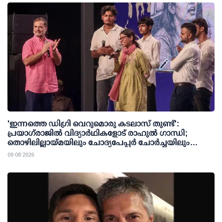
'ഇന്നത്തെ ഡിഗ്രി വെറുമൊരു കടലാസ് തുണ്ട്':
പ്രയാഗ്‌രാജില്‍ വിദ്യാര്‍ഥികളോട് രാഹുല്‍ ഗാന്ധി;
തൊഴിലില്ലായ്മയിലും ചോദ്യപേപ്പര്‍ ചോര്‍ച്ചയിലും
കേന്ദ്രത്തിനെതിരേ രൂക്ഷവിമര്‍ശനം
09 08 2026