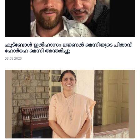
ഫുട്ബോൾ ഇതിഹാസം ലയണൽ മെസിയുടെ പിതാവ്
ഹോർഹെ മെസി അന്തരിച്ചു
08 08 2026