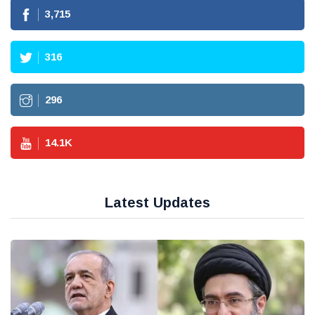
3,715
316
296
14.1
K
Latest Updates