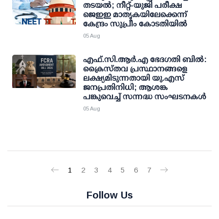
തടയല്‍; നീറ്റ്-യുജി പരീക്ഷ
ജെഇഇ മാതൃകയിലേക്കെന്ന്
കേന്ദ്രം സുപ്രീം കോടതിയില്‍
05 Aug
എഫ്.സി.ആര്‍.എ ഭേദഗതി ബില്‍:
ക്രൈസ്തവ പ്രസ്ഥാനങ്ങളെ
ലക്ഷ്യമിടുന്നതായി യു.എസ്
ജനപ്രതിനിധി; ആശങ്ക
പങ്കുവെച്ച് സന്നദ്ധ സംഘടനകള്‍
05 Aug
1
2
3
4
5
6
7
Follow Us