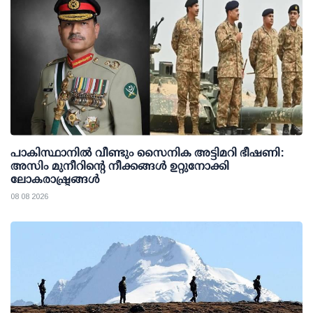
പാകിസ്ഥാനില്‍ വീണ്ടും സൈനിക അട്ടിമറി ഭീഷണി:
അസിം മുനീറിന്റെ നീക്കങ്ങള്‍ ഉറ്റുനോക്കി
ലോകരാഷ്ട്രങ്ങള്‍
08 08 2026