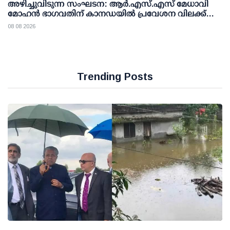
അഴിച്ചുവിടുന്ന സംഘടന: ആര്‍.എസ്.എസ് മേധാവി
മോഹന്‍ ഭാഗവതിന് കാനഡയില്‍ പ്രവേശന വിലക്ക്
ഏര്‍പ്പെടുത്തണമെന്ന് എന്‍.ഡി.പി
08 08 2026
Trending Posts