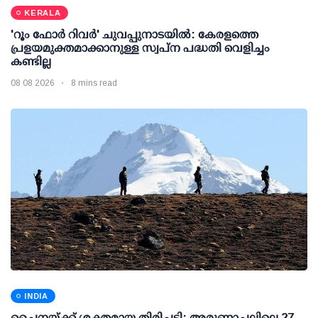
KERALA
'റൂം ഫോര്‍ റിവര്‍' ചുവപ്പുനാടയില്‍: കേരളത്തെ
പ്രളയമുക്തമാക്കാനുള്ള സ്വപ്ന പദ്ധതി വെളിച്ചം
കണ്ടില്ല
08 08 2026
8 mins read
INDIA
ചൈനയ്ക്ക് ശക്തമായ തിരിച്ചടി: അരുണാചലിലെ 27