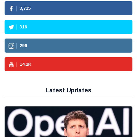
3,715
316
296
14.1
K
Latest Updates