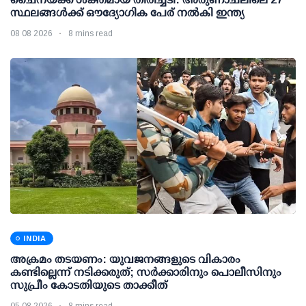
സ്ഥലങ്ങള്‍ക്ക് ഔദ്യോഗിക പേര് നല്‍കി ഇന്ത്യ
08 08 2026
8 mins read
INDIA
അക്രമം തടയണം: യുവജനങ്ങളുടെ വികാരം
കണ്ടില്ലെന്ന് നടിക്കരുത്; സര്‍ക്കാരിനും പൊലീസിനും
സുപ്രീം കോടതിയുടെ താക്കീത്
05 08 2026
8 mins read