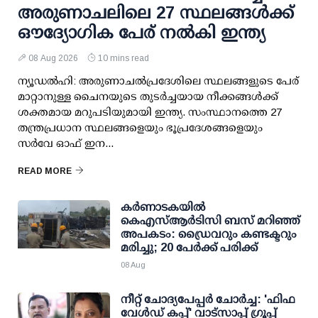
അരുണാചലിലെ 27 സ്ഥലങ്ങള്‍ക്ക്
ഔദ്യോഗിക പേര് നല്‍കി ഇന്ത്യ
08 Aug 2026
10 mins read
ന്യൂഡല്‍ഹി: അരുണാചല്‍പ്രദേശിലെ സ്ഥലങ്ങളുടെ പേര്
മാറ്റാനുള്ള ചൈനയുടെ തുടര്‍ച്ചയായ നീക്കങ്ങള്‍ക്ക്
ശക്തമായ മറുപടിയുമായി ഇന്ത്യ. സംസ്ഥാനത്തെ 27
തന്ത്രപ്രധാന സ്ഥലങ്ങളെയും ഭൂപ്രദേശങ്ങളെയും
സര്‍വേ ഓഫ് ഇന...
READ MORE
കര്‍ണാടകയില്‍
കെഎസ്ആര്‍ടിസി ബസ് മറിഞ്ഞ്
അപകടം: ഡ്രൈവറും കണ്ടക്ടറും
മരിച്ചു; 20 പേര്‍ക്ക് പരിക്ക്
08 Aug
നീറ്റ് ചോദ്യപേപ്പര്‍ ചോര്‍ച്ച: 'ഫിഫ
വേള്‍ഡ് കപ്പ്' വാട്സാപ്പ് ഗ്രൂപ്പ്