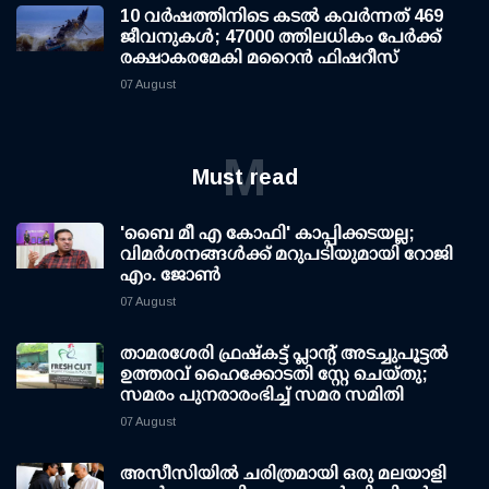
10 വര്‍ഷത്തിനിടെ കടല്‍ കവര്‍ന്നത് 469
ജീവനുകള്‍; 47000 ത്തിലധികം പേര്‍ക്ക്
രക്ഷാകരമേകി മറൈന്‍ ഫിഷറീസ്
07 August
M
Must read
'ബൈ മീ എ കോഫി' കാപ്പിക്കടയല്ല;
വിമര്‍ശനങ്ങള്‍ക്ക് മറുപടിയുമായി റോജി
എം. ജോണ്‍
07 August
താമരശേരി ഫ്രഷ്കട്ട് പ്ലാന്റ് അടച്ചുപൂട്ടൽ
ഉത്തരവ് ഹൈക്കോടതി സ്റ്റേ ചെയ്തു;
സമരം പുനരാരംഭിച്ച് സമര സമിതി
07 August
അസീസിയിൽ ചരിത്രമായി ഒരു മലയാളി