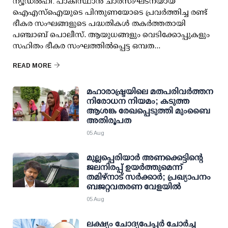
ന്യൂഡല്‍ഹി: പാകിസ്ഥാന്‍ ചാരസംഘടനയായ
ഐഎസ്ഐയുടെ പിന്തുണയോടെ പ്രവര്‍ത്തിച്ച രണ്ട്
ഭീകര സംഘങ്ങളുടെ പദ്ധതികള്‍ തകര്‍ത്തതായി
പഞ്ചാബ് പൊലീസ്. ആയുധങ്ങളും വെടിക്കോപ്പുകളും
സഹിതം ഭീകര സംഘത്തില്‍പ്പെട്ട ഒമ്പത...
READ MORE
മഹാരാഷ്ട്രയിലെ മതപരിവർത്തന
നിരോധന നിയമം; കടുത്ത
ആശങ്ക രേഖപ്പെടുത്തി മുംബൈ
അതിരൂപത
05 Aug
മുല്ലപ്പെരിയാര്‍ അണക്കെട്ടിന്റെ
ജലനിരപ്പ് ഉയര്‍ത്തുമെന്ന്
തമിഴ്‌നാട് സര്‍ക്കാര്‍; പ്രഖ്യാപനം
ബജറ്റവതരണ വേളയില്‍
05 Aug
ലക്ഷ്യം ചോദ്യപേപ്പര്‍ ചോര്‍ച്ച