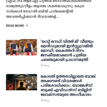
(എഫ്.സി.ആര്‍.എ) പുതിയ ഭേദഗതികള്‍ക്കെതിരെ
രാജ്യത്തുടനീളം ആശങ്ക ശക്തമാകുന്നു. കേന്ദ്ര
സര്‍ക്കാര്‍ ഭേദഗതി ബില്‍ പാര്‍ലമെന്റില്‍
അവതരിപ്പിക്കാന്‍ ദിവസങ്ങള്...
READ MORE
'ഗെറ്റ് റെഡി വിത്ത് മി' വീണ്ടും
ട്രെന്‍ഡുമായി ഇന്‍സ്റ്റഗ്രാമില്‍
മോഡി; കൈത്തറി ദിനം
ജനകീയമാക്കാന്‍ പുതിയ
ചലഞ്ചുമായി പ്രധാനമന്ത്രി
07 Aug
കോടതി ഉത്തരവില്ലാതെ ബാങ്ക്
അക്കൗണ്ട് വിവരങ്ങള്‍
പരിശോധിക്കാം: ബാങ്കേഴ്സ്
ബുക്ക് എവിഡന്‍സ് ബില്ലിന്
ലോക്സഭയുടെ അംഗീകാരം
06 Aug