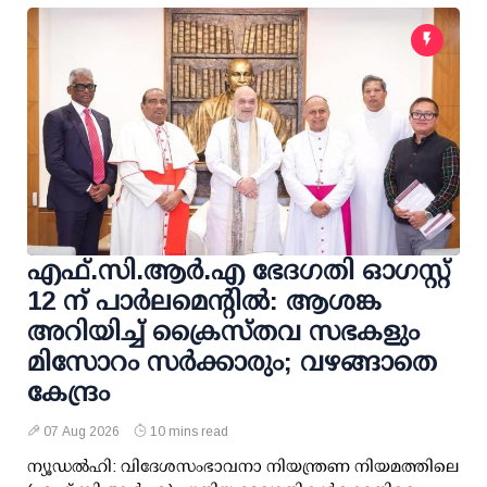
എഫ്.സി.ആര്‍.എ ഭേദഗതി ഓഗസ്റ്റ്
12 ന് പാര്‍ലമെന്റില്‍: ആശങ്ക
അറിയിച്ച് ക്രൈസ്തവ സഭകളും
മിസോറം സര്‍ക്കാരും; വഴങ്ങാതെ
കേന്ദ്രം
07 Aug 2026
10 mins read
ന്യൂഡല്‍ഹി: വിദേശസംഭാവനാ നിയന്ത്രണ നിയമത്തിലെ