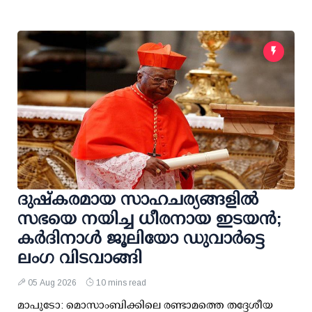
ദുഷ്കരമായ സാഹചര്യങ്ങളിൽ
സഭയെ നയിച്ച ധീരനായ ഇടയൻ;
കർദിനാൾ ജൂലിയോ ഡുവാർട്ടെ
ലംഗ വിടവാങ്ങി
05 Aug 2026
10 mins read
മാപുടോ: മൊസാംബിക്കിലെ രണ്ടാമത്തെ തദ്ദേശീയ