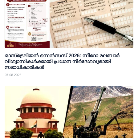
ഓസ്ട്രേലിയൻ സെൻസസ് 2026: സീറോ മലബാർ
വിശ്വാസികൾക്കായി പ്രധാന നിർദേശവുമായി
സഭാധികാരികൾ
07 08 2026