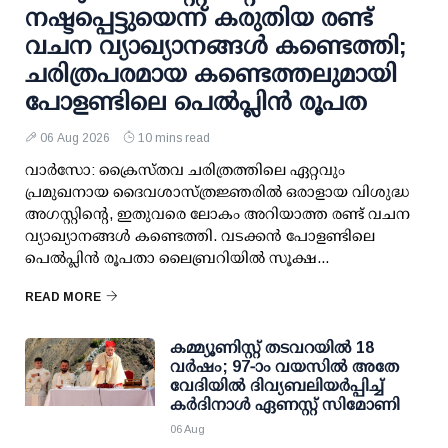
നഷ്ടപ്പെട്ടുയെന്ന് കരുതിയ രണ്ട്
വചന വ്യാഖ്യാനങ്ങൾ കണ്ടെത്തി;
ചരിത്രപരമായ കണ്ടെത്തലുമായി
പോളണ്ടിലെ പെൽപ്ലിൻ രൂപത
06 Aug 2026
10 mins read
വാർസോ: ക്രൈസ്തവ ചരിത്രത്തിലെ ഏറ്റവും
പ്രമുഖനായ ദൈവശാസ്ത്രജ്ഞരിൽ ഒരാളായ വിശുദ്ധ
അഗസ്റ്റിന്റെ, ഇതുവരെ ലോകം അറിയാത്ത രണ്ട് വചന
വ്യാഖ്യാനങ്ങൾ കണ്ടെത്തി. വടക്കൻ പോളണ്ടിലെ
പെൽപ്ലിൻ രൂപതാ ലൈബ്രറിയിൽ സൂക്ഷ...
READ MORE
കമ്മ്യൂണിസ്റ്റ് തടവറയില്‍ 18
വര്‍ഷം; 97-ാം വയസില്‍ അതേ
വേദിയില്‍ ദിവ്യബലിയര്‍പ്പിച്ച്
കര്‍ദിനാള്‍ ഏണസ്റ്റ് സിമോണി
06 Aug