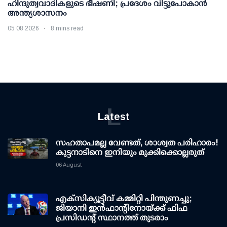
ഹിന്ദുത്വവാദികളുടെ ഭീഷണി; പ്രദേശം വിട്ടുപോകാൻ
അന്ത്യശാസനം
05 08 2026
8 mins read
L
Latest
സഹതാപമല്ല വേണ്ടത്, ശാശ്വത പരിഹാരം!
കുട്ടനാടിനെ ഇനിയും മുക്കിക്കൊല്ലരുത്
06 August
എക്സിക്യൂട്ടീവ് കമ്മിറ്റി പിന്തുണച്ചു;
ജിയാനി ഇന്‍ഫാന്റിനോയ്ക്ക് ഫിഫ
പ്രസിഡന്റ് സ്ഥാനത്ത് തുടരാം