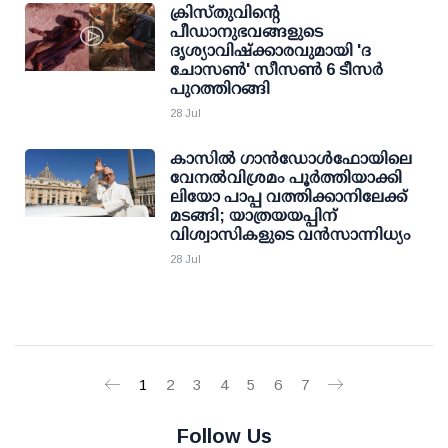
ക്രിസ്തുവിന്റെ
പീഡാനുഭവങ്ങളുടെ
ദൃശ്യാവിഷ്ക്കാരവുമായി 'ദ
ചോസൺ' സീസൺ 6 ടീസര്‍
പുറത്തിറങ്ങി
28 Jul
കാസിൽ ഗാൻഡോൾഫോയിലെ
വേനൽവിശ്രമം പൂർത്തിയാക്കി
ലിയോ പാപ്പ വത്തിക്കാനിലേക്ക്
മടങ്ങി; യാത്രയയപ്പിന്
വിശ്വാസികളുടെ വൻസാന്നിധ്യം
28 Jul
1
2
3
4
5
6
7
Follow Us