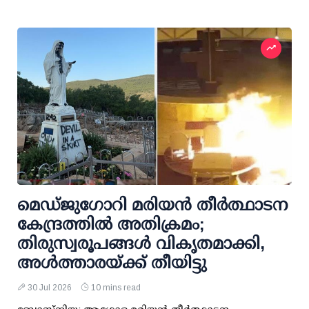
മെഡ്‌ജുഗോറി മരിയൻ തീർത്ഥാടന
കേന്ദ്രത്തിൽ അതിക്രമം;
തിരുസ്വരൂപങ്ങൾ വികൃതമാക്കി,
അൾത്താരയ്ക്ക് തീയിട്ടു
30 Jul 2026
10 mins read