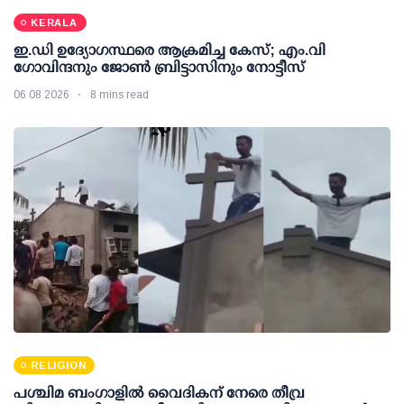
KERALA
ഇ.ഡി ഉദ്യോഗസ്ഥരെ ആക്രമിച്ച കേസ്; എം.വി
ഗോവിന്ദനും ജോണ്‍ ബ്രിട്ടാസിനും നോട്ടീസ്
06 08 2026
8 mins read
RELIGION
പശ്ചിമ ബംഗാളിൽ വൈദികന് നേരെ തീവ്ര