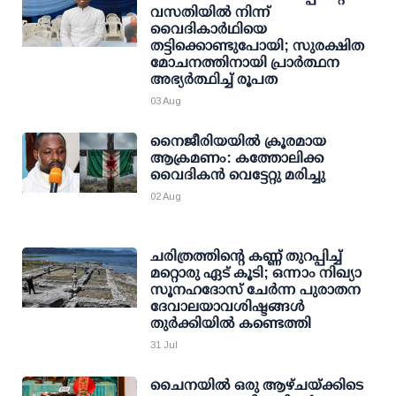
വസതിയിൽ നിന്ന്
വൈദികാർഥിയെ
തട്ടിക്കൊണ്ടുപോയി; സുരക്ഷിത
മോചനത്തിനായി പ്രാർത്ഥന
അഭ്യർത്ഥിച്ച് രൂപത
03 Aug
നൈജീരിയയില്‍ ക്രൂരമായ
ആക്രമണം: കത്തോലിക്ക
വൈദികന്‍ വെട്ടേറ്റു മരിച്ചു
02 Aug
ചരിത്രത്തിന്റെ കണ്ണ് തുറപ്പിച്ച്
മറ്റൊരു ഏട് കൂടി; ഒന്നാം നിഖ്യാ
സൂനഹദോസ് ചേർന്ന പുരാതന
ദേവാലയാവശിഷ്ടങ്ങൾ
തുർക്കിയിൽ കണ്ടെത്തി
31 Jul
ചൈനയില്‍ ഒരു ആഴ്ചയ്ക്കിടെ