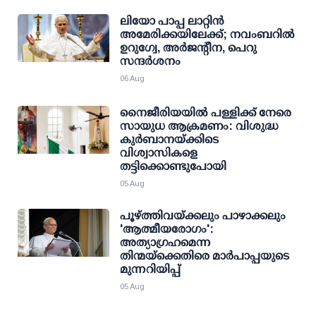
ലിയോ പാപ്പ ലാറ്റിൻ
അമേരിക്കയിലേക്ക്; നവംബറിൽ
ഉറുഗ്വേ, അർജന്റീന, പെറു
സന്ദർശനം
06 Aug
നൈജീരിയയിൽ പള്ളിക്ക് നേരെ
സായുധ ആക്രമണം: വിശുദ്ധ
കുർബാനയ്ക്കിടെ
വിശ്വാസികളെ
തട്ടിക്കൊണ്ടുപോയി
05 Aug
പൂഴ്ത്തിവയ്ക്കലും പാഴാക്കലും
'ആത്മീയരോഗം':
അത്യാഗ്രഹമെന്ന
തിന്മയ്ക്കെതിരെ മാർപാപ്പയുടെ
മുന്നറിയിപ്പ്
05 Aug