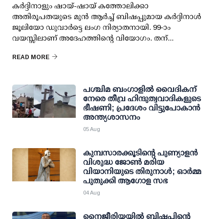
കർദ്ദിനാളും ഷായ്-ഷായ് കത്തോലിക്കാ
അതിരൂപതയുടെ മുന്‍ ആർച്ച് ബിഷപ്പുമായ കർദ്ദിനാൾ
ജൂലിയോ ഡുവാർട്ടെ ലംഗ നിര്യാതനായി. 99-ാം
വയസ്സിലാണ് അദേഹത്തിന്റെ വിയോഗം. തന്...
READ MORE
പശ്ചിമ ബംഗാളിൽ വൈദികന്
നേരെ തീവ്ര ഹിന്ദുത്വവാദികളുടെ
ഭീഷണി; പ്രദേശം വിട്ടുപോകാൻ
അന്ത്യശാസനം
05 Aug
കുമ്പസാരക്കൂടിന്റെ പുണ്യാളന്‍
വിശുദ്ധ ജോണ്‍ മരിയ
വിയാനിയുടെ തിരുനാള്‍; ഓര്‍മ്മ
പുതുക്കി ആഗോള സഭ
04 Aug
നൈജീരിയയിൽ ബിഷപ്പിന്റെ