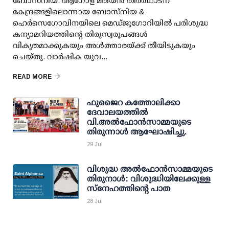
ബോസ്‌നിയ: ആഗോള മരിയൻ തീർത്ഥാടന
കേന്ദ്രങ്ങളിലൊന്നായ ബോസ്‌നിയ &
ഹെർസെഗോവിനയിലെ മെഡ്‌ജുഗോറിയിൽ പരിശുദ്ധ
കന്യാമറിയത്തിന്റെ തിരുസ്വരൂപങ്ങൾ
വികൃതമാക്കുകയും അൾത്താരയ്ക്ക് തീയിടുകയും
ചെയ്തു. വാർഷിക യുവ...
READ MORE
ഫുജൈറ കത്തോലിക്കാ
ദേവാലയത്തിൽ
വി.അൽഫോൻസാമ്മയുടെ
തിരുന്നാൾ ആഘോഷിച്ചു.
29 Jul
വിശുദ്ധ അൽഫോൻസാമ്മയുടെ
തിരുനാൾ: വിശുദ്ധിയിലേക്കുള്ള
സ്നേഹത്തിന്റെ പാത
28 Jul