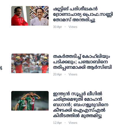
ഷൂട്ടിങ് പരിശീലകന്‍
ദ്രോണാചാര്യ പ്രൊഫ.സണ്ണി
തോമസ് അന്തരിച്ചു
30 Apr
Views
തകർത്തടിച്ച് കോഹ്‌ലിയും
പടിക്കലും; പഞ്ചാബിനെ
ു
തരിപ്പണമാക്കി ആർസിബി
20 Apr
Views
ഇന്ത്യന്‍ സൂപ്പര്‍ ലീഗില്‍
ചരിത്രമെഴുതി മോഹന്‍
ബഗാന്‍; ബംഗളൂരുവിനെ
കീഴടക്കി ഐഎസ്എല്‍
കിരീടത്തില്‍ മുത്തമിട്ടു
12 Apr
Views