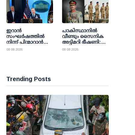
വിശ്വാസവുമായി
സാം ഓള്‍ട്ട്മാന്‍
ഇറാന്‍
പാകിസ്ഥാനില്‍
സംഘര്‍ഷത്തില്‍
വീണ്ടും സൈനിക
നിന്ന് പിന്മാറാന്‍
അട്ടിമറി ഭീഷണി:
യു.എസ് നീക്കം;
അസിം മുനീറിന്റെ
08 08 2026
08 08 2026
തന്ത്രപരമായ വഴി
നീക്കങ്ങള്‍
തേടി ട്രംപ്
ഉറ്റുനോക്കി
ഭരണകൂടം
ലോകരാഷ്ട്രങ്ങള്‍
Trending Posts