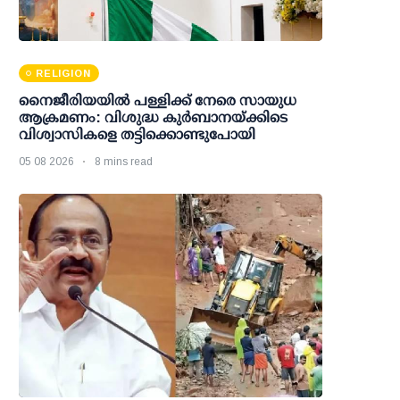
RELIGION
നൈജീരിയയിൽ പള്ളിക്ക് നേരെ സായുധ
ആക്രമണം: വിശുദ്ധ കുർബാനയ്ക്കിടെ
വിശ്വാസികളെ തട്ടിക്കൊണ്ടുപോയി
05 08 2026
8 mins read