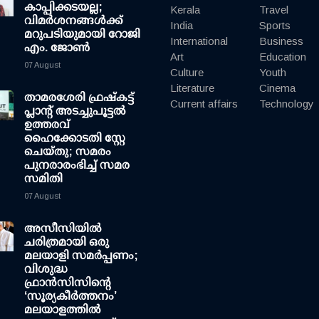
കാപ്പിക്കടയല്ല;
Kerala
Travel
വിമര്‍ശനങ്ങള്‍ക്ക്
India
Sports
മറുപടിയുമായി റോജി
International
Business
എം. ജോണ്‍
Art
Education
07 August
Culture
Youth
Literature
Cinema
താമരശേരി ഫ്രഷ്കട്ട്
Current affairs
Technology
പ്ലാന്റ് അടച്ചുപൂട്ടൽ
ഉത്തരവ്
ഹൈക്കോടതി സ്റ്റേ
ചെയ്തു; സമരം
പുനരാരംഭിച്ച് സമര
സമിതി
07 August
അസീസിയിൽ
ചരിത്രമായി ഒരു
മലയാളി സമർപ്പണം;
വിശുദ്ധ
ഫ്രാൻസിസിന്റെ
‘സൂര്യകീർത്തനം’
മലയാളത്തിൽ