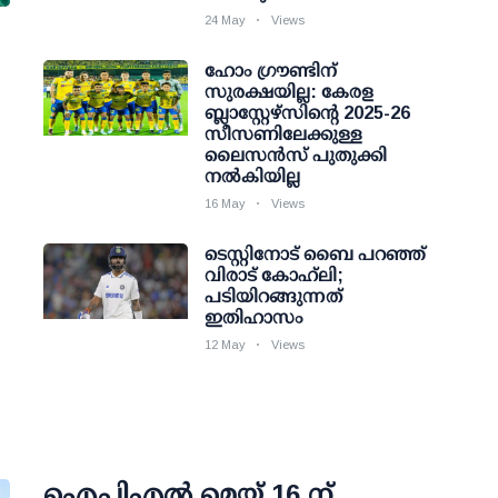
24 May
Views
ഹോം ഗ്രൗണ്ടിന്
സുരക്ഷയില്ല: കേരള
ബ്ലാസ്റ്റേഴ്സിന്റെ 2025-26
സീസണിലേക്കുള്ള
ലൈസന്‍സ് പുതുക്കി
നല്‍കിയില്ല
16 May
Views
ടെസ്റ്റിനോട് ബൈ പറഞ്ഞ്
വിരാട് കോഹ്‍ലി;
പടിയിറങ്ങുന്നത്
ഇതിഹാസം
12 May
Views
ഐപിഎല്‍ മെയ് 16 ന്