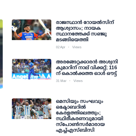
രാജസ്ഥാന്‍ റോയല്‍സിന്
ആശ്വാസം; നായക
സ്ഥാനത്തേക്ക് സഞ്ജു
മടങ്ങിയെത്തി
02 Apr
Views
അരങ്ങേറ്റക്കാരന്‍ അശ്വനി
കുമാറിന് നാല് വിക്കറ്റ്; 116
ന് കൊല്‍ക്കത്ത ഓള്‍ ഔട്ട്
31 Mar
Views
മെസിയും സംഘവും
ഒക്ടോബറില്‍
കേരളത്തിലെത്തും;
സ്ഥിരീകരണവുമായി
സ്പോണ്‍സര്‍മാരായ
എച്ച്എസ്ബിസി