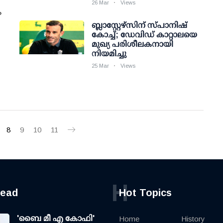
26 Mar
Views
ം
ബ്ലാസ്റ്റേഴ്സിന് സ്പാനിഷ്
കോച്ച്; ഡേവിഡ് കാറ്റാലയെ
മുഖ്യ പരിശീലകനായി
നിയമിച്ചു
25 Mar
Views
8
9
10
11
H
read
Hot Topics
'ബൈ മീ എ കോഫി'
Home
History