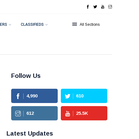
ERS
CLASSIFIEDS
All Sections
Follow Us
4,990
610
612
25.5
K
Latest Updates