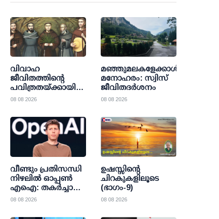
വിവാഹ
മഞ്ഞുമലകളേക്കാൾ
ജീവിതത്തിന്റെ
മനോഹരം: സ്വിസ്
പവിത്രതയ്ക്കായി
ജീവിതദർശനം
രക്തസാക്ഷിത്വം;
08 08 2026
08 08 2026
അഞ്ച് സ്പാനിഷ്
ഫ്രാന്‍സിസ്‌കന്‍
വൈദികരെ
വാഴ്ത്തപ്പെട്ടവരായി
പ്രഖ്യാപിക്കുന്നു
വീണ്ടും പ്രതിസന്ധി
ഉഷസ്സിന്റെ
നിഴലില്‍ ഓപ്പണ്‍
ചിറകുകളിലൂടെ
എഐ: തകര്‍ച്ചാ
(ഭാഗം-9)
മുന്നറിയിപ്പുകളെ
08 08 2026
08 08 2026
കാറ്റില്‍പ്പറത്തി
ശുഭാപ്തി