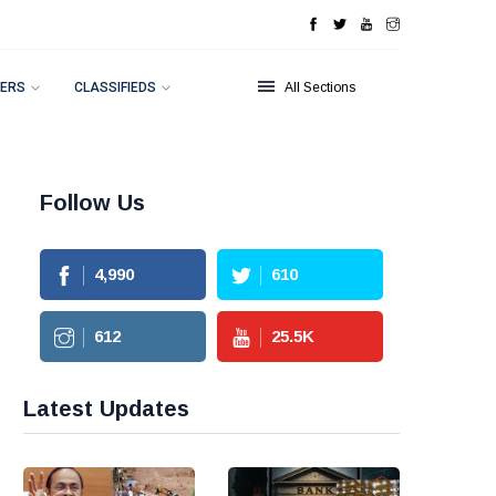
ERS
CLASSIFIEDS
All Sections
Follow Us
4,990
610
612
25.5
K
Latest Updates