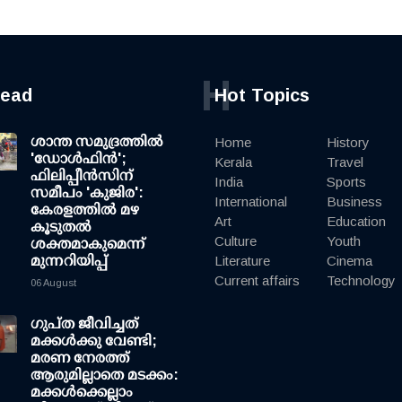
H
read
Hot Topics
ശാന്ത സമുദ്രത്തില്‍
Home
History
'ഡോള്‍ഫിന്‍';
Kerala
Travel
ഫിലിപ്പീന്‍സിന്
India
Sports
സമീപം 'കുജിര':
International
Business
കേരളത്തില്‍ മഴ
Art
Education
കൂടുതല്‍
Culture
Youth
ശക്തമാകുമെന്ന്
മുന്നറിയിപ്പ്
Literature
Cinema
Current affairs
Technology
06 August
ഗുപ്ത ജീവിച്ചത്
മക്കള്‍ക്കു വേണ്ടി;
മരണ നേരത്ത്
ആരുമില്ലാതെ മടക്കം:
മക്കള്‍ക്കെല്ലാം