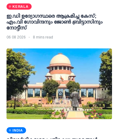
KERALA
ഇ.ഡി ഉദ്യോഗസ്ഥരെ ആക്രമിച്ച കേസ്;
എം.വി ഗോവിന്ദനും ജോണ്‍ ബ്രിട്ടാസിനും
നോട്ടീസ്
06 08 2026
8 mins read
INDIA