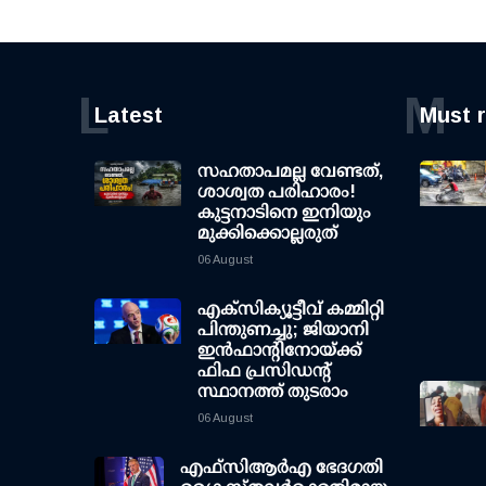
L
M
Latest
Must 
സഹതാപമല്ല വേണ്ടത്,
ശാശ്വത പരിഹാരം!
കുട്ടനാടിനെ ഇനിയും
മുക്കിക്കൊല്ലരുത്
06 August
എക്സിക്യൂട്ടീവ് കമ്മിറ്റി
പിന്തുണച്ചു; ജിയാനി
ഇന്‍ഫാന്റിനോയ്ക്ക്
ഫിഫ പ്രസിഡന്റ്
സ്ഥാനത്ത് തുടരാം
06 August
എഫ്‌സി‌ആര്‍‌എ ഭേദഗതി