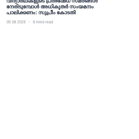
വിദ്യാര്‍ഥികളുടെ പ്രതിഷേധ സമരങ്ങള്‍
നേരിടുമ്പോള്‍ അധികൃതര്‍ സംയമനം
പാലിക്കണം: സുപ്രീം കോടതി
05 08 2026
8 mins read