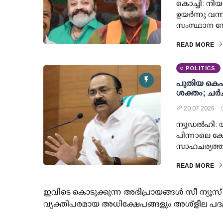
കൊച്ചി: നിയമ
ഉയര്‍ന്നു വ
സംസ്ഥാന നേ
READ MORE
POLITICS
പുതിയ കെപ
ശക്തം; ചര്‍
20 07 2026
ന്യൂഡല്‍ഹി:
പിന്നാലെ കോ
സാഹചര്യത്ത
READ MORE
ഇവിടെ കൊടുക്കുന്ന അഭിപ്രായങ്ങള്‍ സീ ന്യ
വ്യക്തിപരമായ അധിക്ഷേപങ്ങളും അശ്‌ളീല പദ