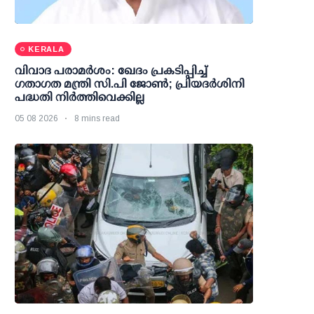
KERALA
വിവാദ പരാമര്‍ശം: ഖേദം പ്രകടിപ്പിച്ച്
ഗതാഗത മന്ത്രി സി.പി ജോണ്‍; പ്രിയദര്‍ശിനി
പദ്ധതി നിര്‍ത്തിവെക്കില്ല
05 08 2026
8 mins read