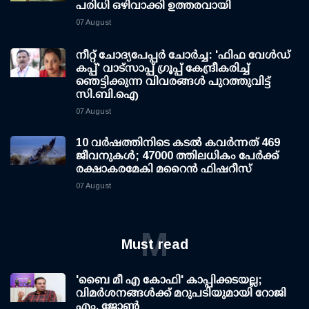
പരിധി ഒഴിവാക്കി ഉത്തരവായി
07 August
നീറ്റ് ചോദ്യപേപ്പര്‍ ചോര്‍ച്ച: 'ഫിഫ വേള്‍ഡ്
കപ്പ്' വാട്സാപ്പ് ഗ്രൂപ്പ് കേന്ദ്രീകരിച്ച്
ഞെട്ടിക്കുന്ന വിവരങ്ങള്‍ പുറത്തുവിട്ട്
സി.ബി.ഐ
07 August
10 വര്‍ഷത്തിനിടെ കടല്‍ കവര്‍ന്നത് 469
ജീവനുകള്‍; 47000 ത്തിലധികം പേര്‍ക്ക്
രക്ഷാകരമേകി മറൈന്‍ ഫിഷറീസ്
07 August
M
Must read
'ബൈ മീ എ കോഫി' കാപ്പിക്കടയല്ല;
വിമര്‍ശനങ്ങള്‍ക്ക് മറുപടിയുമായി റോജി
എം. ജോണ്‍