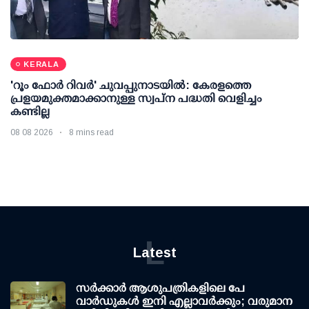
KERALA
'റൂം ഫോര്‍ റിവര്‍' ചുവപ്പുനാടയില്‍: കേരളത്തെ
പ്രളയമുക്തമാക്കാനുള്ള സ്വപ്ന പദ്ധതി വെളിച്ചം
കണ്ടില്ല
08 08 2026
8 mins read
L
Latest
സര്‍ക്കാര്‍ ആശുപത്രികളിലെ പേ
വാര്‍ഡുകള്‍ ഇനി എല്ലാവര്‍ക്കും; വരുമാന