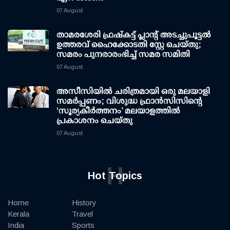
07 August
താമരശേരി ഫ്രഷ്കട്ട് പ്ലാന്റ് അടച്ചുപൂട്ടൽ
ഉത്തരവ് ഹൈക്കോടതി സ്റ്റേ ചെയ്തു;
സമരം പുനരാരംഭിച്ച് സമര സമിതി
07 August
അസീസിയിൽ ചരിത്രമായി ഒരു മലയാളി
സമർപ്പണം; വിശുദ്ധ ഫ്രാൻസിസിന്റെ
‘സൂര്യകീർത്തനം’ മലയാളത്തിൽ
പ്രകാശനം ചെയ്തു
07 August
H
Hot Topics
Home
History
Kerala
Travel
India
Sports