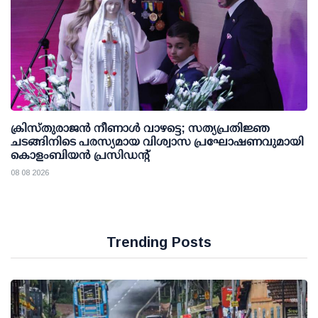
ക്രിസ്തുരാജൻ നീണാൾ വാഴട്ടെ; സത്യപ്രതിജ്ഞ
ചടങ്ങിനിടെ പരസ്യമായ വിശ്വാസ പ്രഘോഷണവുമായി
കൊളംബിയൻ പ്രസിഡന്റ്
08 08 2026
Trending Posts