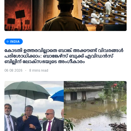
INDIA
കോടതി ഉത്തരവില്ലാതെ ബാങ്ക് അക്കൗണ്ട് വിവരങ്ങള്‍
പരിശോധിക്കാം: ബാങ്കേഴ്സ് ബുക്ക് എവിഡന്‍സ്
ബില്ലിന് ലോക്സഭയുടെ അംഗീകാരം
06 08 2026
8 mins read