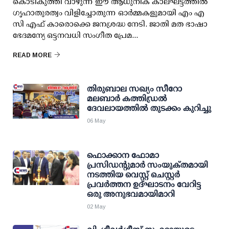
കൊടികുത്തി വാഴുന്ന ഈ ആധുനിക കാലഘട്ടത്തിൽ
ഗൃഹാതുരത്വം വിളിച്ചോതുന്ന ഓർമ്മകളുമായി എം എ
സി എഫ് കാരൊക്കെ ജനശ്രദ്ധ നേടി. ജാതി മത ഭാഷാ
ഭേദമന്യേ ഒട്ടനവധി സംഗീത പ്രേമ...
READ MORE
തിരുബാല സഖ്യം സീറോ
മലബാർ കത്തിഡ്രൽ
ദേവലായത്തിൽ തുടക്കം കുറിച്ചു
06 May
ഫൊക്കാന ഫോമാ
പ്രസിഡന്റുമാർ സംയുക്‌തമായി
നടത്തിയ വെസ്റ്റ് ചെസ്റ്റർ
പ്രവർത്തന ഉദ്ഘാടനം വേറിട്ട
ഒരു അനുഭവമായിമാറി
02 May