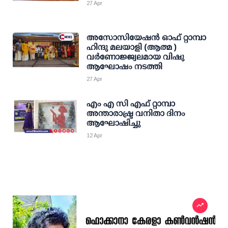
27 Apr
അസോസിയേഷൻ ഓഫ് റ്റാമ്പാ
ഹിന്ദു മലയാളി (ആത്മ )
വർണോജ്ജ്വലമായ വിഷു
ആഘോഷം നടത്തി
27 Apr
എം എ സി എഫ് റ്റാമ്പാ
അന്താരാഷ്ട്ര വനിതാ ദിനം
ആഘോഷിച്ചു
12 Apr