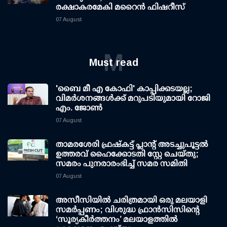
രക്ഷാകരമേകി മറൈന്‍ ഫിഷറീസ്
07 August
M
Must read
'ബൈ മീ എ കോഫി' കാപ്പിക്കടയല്ല;
വിമര്‍ശനങ്ങള്‍ക്ക് മറുപടിയുമായി റോജി
എം. ജോണ്‍
07 August
താമരശേരി ഫ്രഷ്കട്ട് പ്ലാന്റ് അടച്ചുപൂട്ടൽ
ഉത്തരവ് ഹൈക്കോടതി സ്റ്റേ ചെയ്തു;
സമരം പുനരാരംഭിച്ച് സമര സമിതി
07 August
അസീസിയിൽ ചരിത്രമായി ഒരു മലയാളി
സമർപ്പണം; വിശുദ്ധ ഫ്രാൻസിസിന്റെ
‘സൂര്യകീർത്തനം’ മലയാളത്തിൽ