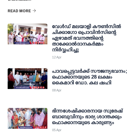
READ MORE
വേൾഡ് മലയാളി കൗൺസിൽ
ചിക്കാഗോ പ്രൊവിൻസിന്റെ
ഏഴാമത് ഭവനത്തിന്റെ
താക്കോൽദാനകർമ്മം
നിർവ്വഹിച്ചു
12 Apr
പാവപ്പെട്ടവർക്ക് സൗജന്യഭവനം;
ഫൊക്കാനയുടെ 28 ലക്ഷം
കൈമാറി ഡോ. കല ഷഹി
08 Apr
ഭിന്നശേഷിക്കാരനായ സുരേഷ്
ബാബുവിനും ഭാര്യ ശാന്തക്കും
ഫൊക്കാനയുടെ കാരുണ്യം
05 Apr