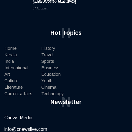
പ്രകാശനം ചെയ്തു
07 August
H
Hot Topics
Home
History
Kerala
Travel
India
Sports
International
Business
Art
Education
Culture
Youth
Literature
Cinema
Current affairs
Technology
N
Newsletter
Cnews Media
info@cnewslive.com