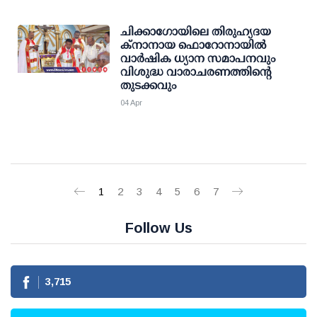
ചിക്കാഗോയിലെ തിരുഹ്യദയ
ക്നാനായ ഫൊറോനായിൽ
വാർഷിക ധ്യാന സമാപനവും
വിശുദ്ധ വാരാചരണത്തിന്റെ
തുടക്കവും
04 Apr
1
2
3
4
5
6
7
Follow Us
3,715