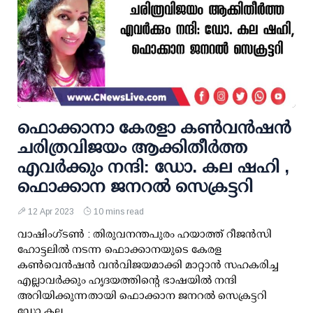
ഫൊക്കാനാ കേരളാ കൺവൻഷൻ
ചരിത്രവിജയം ആക്കിതീർത്ത
എവർക്കും നന്ദി: ഡോ. കല ഷഹി ,
ഫൊക്കാന ജനറൽ സെക്രട്ടറി
12 Apr 2023
10 mins read
വാഷിംഗ്ടൺ : തിരുവനന്തപുരം ഹയാത്ത് റീജൻസി
ഹോട്ടലിൽ നടന്ന ഫൊക്കാനയുടെ കേരള
കൺവെൻഷൻ വൻവിജയമാക്കി മാറ്റാൻ സഹകരിച്ച
എല്ലാവർക്കും ഹൃദയത്തിന്റെ ഭാഷയിൽ നന്ദി
അറിയിക്കുന്നതായി ഫൊക്കാന ജനറൽ സെക്രട്ടറി
ഡോ.കല...