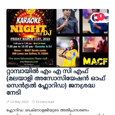
റ്റാമ്പായിൽ എം എ സി എഫ്
(മലയാളി അസോസിയേഷന്‍ ഓഫ്
സെന്‍ട്രല്‍ ഫ്ലോറിഡ) ജനശ്രദ്ധ
നേടി
13 May 2023
10 mins read
ഫ്ലോറിഡ: ടെക്നോളജിയുടെ അതിപ്രസരണം