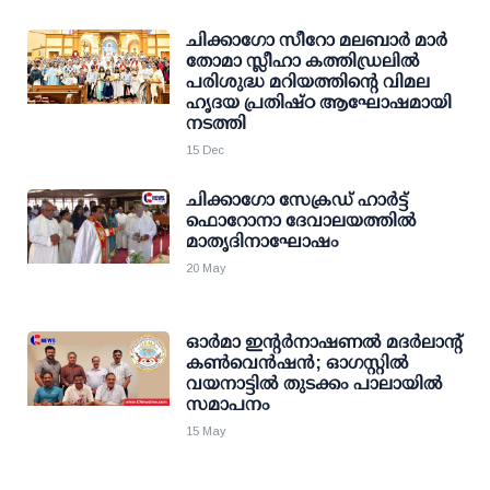
ചിക്കാഗോ സീറോ മലബാർ മാർ
തോമാ സ്ലീഹാ കത്തിഡ്രലിൽ
പരിശുദ്ധ മറിയത്തിന്റെ വിമല
ഹൃദയ പ്രതിഷ്ഠ ആഘോഷമായി
നടത്തി
15 Dec
ചിക്കാഗോ സേക്രഡ് ഹാർട്ട്
ഫൊറോനാ ദേവാലയത്തിൽ
മാതൃദിനാഘോഷം
20 May
ഓർമാ ഇൻ്റർനാഷണൽ മദർലാൻ്റ്
കൺവെൻഷൻ; ഓഗസ്റ്റിൽ
വയനാട്ടിൽ തുടക്കം പാലായിൽ
സമാപനം
15 May