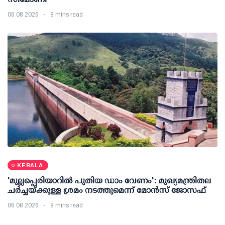
06 08 2026
8 mins read
KERALA
'മുല്ലപ്പെരിയാറില്‍ പുതിയ ഡാം വേണം': മുഖ്യമന്ത്രിതല
ചര്‍ച്ചയ്ക്കുള്ള ശ്രമം നടത്തുമെന്ന് മോന്‍സ് ജോസഫ്
06 08 2026
8 mins read