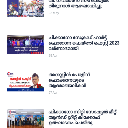
വി. ഗീവർഗീസ് സഹദായുടെ
തിരുനാൾ ആഘോഷിച്ചു
02 May
ചിക്കാഗോ സേക്രഡ് ഹാർട്ട്
ഫൊറോന ഫെയ്ത്ത് ഫെസ്റ്റ് 2023
വർണാഭമായി
28 Apr
അഗസ്റ്റിൻ പോളിന്
ഫൊക്കാനയുടെ
ആദരാഞ്ജലികൾ
27 Apr
ഷിക്കാഗോ സിറ്റി സോഷ്യൽ മീറ്റ്
ആൻഡ് ഗ്രീറ്റ് കിക്കോഫ്
ഉത്ഘാടനം ചെയ്തു