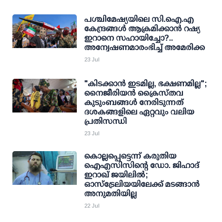
പശ്ചിമേഷ്യയിലെ സി.ഐ.എ
കേന്ദ്രങ്ങള്‍ ആക്രമിക്കാന്‍ റഷ്യ
ഇറാനെ സഹായിച്ചോ?..
അന്വേഷണമാരംഭിച്ച് അമേരിക്ക
23 Jul
"കിടക്കാൻ ഇടമില്ല, ഭക്ഷണമില്ല";
നൈജീരിയൻ ക്രൈസ്തവ
കുടുംബങ്ങൾ നേരിടുന്നത്
ദശകങ്ങളിലെ ഏറ്റവും വലിയ
പ്രതിസന്ധി
23 Jul
കൊല്ലപ്പെട്ടെന്ന് കരുതിയ
ഐഎസിസിന്റെ ഡോ. ജിഹാദ്
ഇറാഖ് ജയിലിൽ;
ഓസ്ട്രേലിയയിലേക്ക് മടങ്ങാൻ
അനുമതിയില്ല
22 Jul