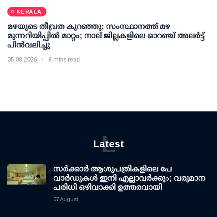
KERALA
മഴയുടെ തീവ്രത കുറഞ്ഞു; സംസ്ഥാനത്ത് മഴ
മുന്നറിയിപ്പിൽ മാറ്റം; നാല് ജില്ലകളിലെ ഓറഞ്ച് അലർട്ട്
പിൻവലിച്ചു
05 08 2026
8 mins read
L
Latest
സര്‍ക്കാര്‍ ആശുപത്രികളിലെ പേ
വാര്‍ഡുകള്‍ ഇനി എല്ലാവര്‍ക്കും; വരുമാന
പരിധി ഒഴിവാക്കി ഉത്തരവായി
07 August