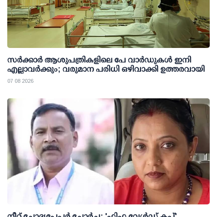
സര്‍ക്കാര്‍ ആശുപത്രികളിലെ പേ വാര്‍ഡുകള്‍ ഇനി
എല്ലാവര്‍ക്കും; വരുമാന പരിധി ഒഴിവാക്കി ഉത്തരവായി
07 08 2026
നീറ്റ് ചോദ്യപേപ്പര്‍ ചോര്‍ച്ച: 'ഫിഫ വേള്‍ഡ് കപ്പ്'