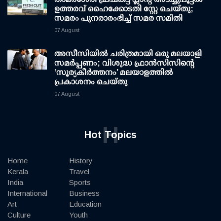
ഉത്തരവ് ഹൈക്കോടതി സ്റ്റേ ചെയ്തു;
സമരം പുനരാരംഭിച്ച് സമര സമിതി
07 August
അസീസിയിൽ ചരിത്രമായി ഒരു മലയാളി
സമർപ്പണം; വിശുദ്ധ ഫ്രാൻസിസിന്റെ
‘സൂര്യകീർത്തനം’ മലയാളത്തിൽ
പ്രകാശനം ചെയ്തു
07 August
H
Hot Topics
Home
History
Kerala
Travel
India
Sports
International
Business
Art
Education
Culture
Youth