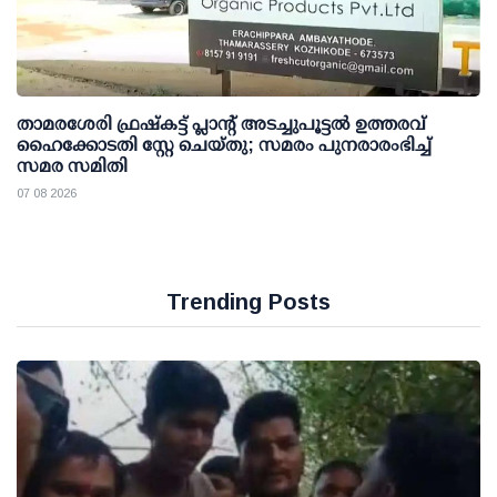
താമരശേരി ഫ്രഷ്കട്ട് പ്ലാന്റ് അടച്ചുപൂട്ടൽ ഉത്തരവ്
ഹൈക്കോടതി സ്റ്റേ ചെയ്തു; സമരം പുനരാരംഭിച്ച്
സമര സമിതി
07 08 2026
Trending Posts