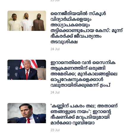
25 Jul
നൈജീരിയയിൽ സ്കൂൾ
വിദ്യാർഥികളെയും
അധ്യാപകരെയും
തട്ടിക്കൊണ്ടുപോയ കേസ്: മൂന്ന്
ഭീകരർക്ക് ജീവപര്യന്തം
തടവുശിക്ഷ
24 Jul
ഇറാനെതിരെ വൻ സൈനിക
ആക്രമണത്തിന് ഒരുങ്ങി
അമേരിക്ക; മുൻകാലങ്ങളിലെ
ഓപ്പറേഷനുകളെക്കാൾ
വലുതായിരിക്കുമെന്ന് ട്രംപ്
24 Jul
'കണ്ണിന് പകരം തല; അതാണ്
ഞങ്ങളുടെ നയം': ഇറാന്റെ
ഭീഷണിക്ക് മറുപടിയുമായി
മാര്‍ക്കോ റൂബിയോ
23 Jul