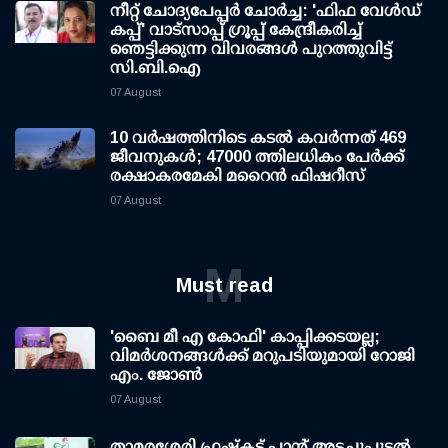
നീറ്റ് ചോദ്യപേപ്പര്‍ ചോര്‍ച്ച: 'ഫിഫ വേള്‍ഡ്
കപ്പ്' വാട്സാപ്പ് ഗ്രൂപ്പ് കേന്ദ്രീകരിച്ച്
ഞെട്ടിക്കുന്ന വിവരങ്ങള്‍ പുറത്തുവിട്ട്
സി.ബി.ഐ
07 August
10 വര്‍ഷത്തിനിടെ കടല്‍ കവര്‍ന്നത് 469
ജീവനുകള്‍; 47000 ത്തിലധികം പേര്‍ക്ക്
രക്ഷാകരമേകി മറൈന്‍ ഫിഷറീസ്
07 August
M
Must read
'ബൈ മീ എ കോഫി' കാപ്പിക്കടയല്ല;
വിമര്‍ശനങ്ങള്‍ക്ക് മറുപടിയുമായി റോജി
എം. ജോണ്‍
07 August
താമരശേരി ഫ്രഷ്കട്ട് പ്ലാന്റ് അടച്ചുപൂട്ടൽ