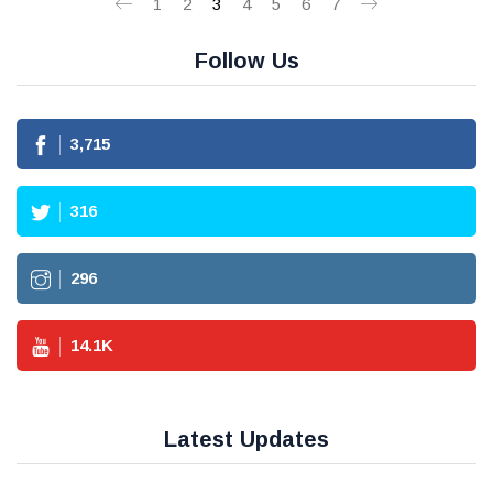
1
2
3
4
5
6
7
Follow Us
3,715
316
296
14.1
K
Latest Updates