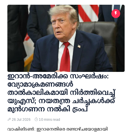
ഇറാൻ-അമേരിക്ക സംഘർഷം:
വ്യോമാക്രമണങ്ങൾ
താൽകാലികമായി നിർത്തിവെച്ച്
യുഎസ്; നയതന്ത്ര ചർച്ചകൾക്ക്
മുൻഗണന നൽകി ട്രംപ്
26 Jul 2026
10 mins read
വാഷിങ്ടൺ: ഇറാനെതിരെ രണ്ടാഴ്ചയോളമായി