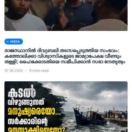
INDIA
രാജസ്ഥാനിൽ ദിവ്യബലി തടസപ്പെടുത്തിയ സംഭവം:
കത്തോലിക്കാ വിശ്വാസികളുടെ ജാമ്യാപേക്ഷ വീണ്ടും
തള്ളി; ഹൈക്കോടതിയെ സമീപിക്കാൻ സഭാ നേതൃത്വം
07 08 2026
8 mins read