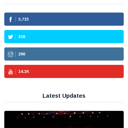
3,715
316
296
14.1
K
Latest Updates