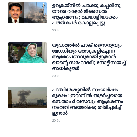
ഉക്രെയ്നിൽ ചരക്കു കപ്പലിനു
നേരെ റഷ്യൻ മിസൈൽ
ആക്രമണം; മലയാളിയടക്കം
പത്ത് പേർ കൊല്ലപ്പെട്ടു
20 Jul
യുദ്ധത്തില്‍ പാക് സൈന്യവും
മോഡിയും ഒത്തുകളിച്ചെന്ന
ആരോപണവുമായി ഇമ്രാന്‍
ഖാന്റെ സഹോദരി; നോട്ടീസയച്ച്
അധികൃതര്‍
20 Jul
പശ്ചിമേഷ്യയില്‍ സംഘര്‍ഷം
രൂക്ഷം: ഇറാനില്‍ തുടര്‍ച്ചയായ
ഒമ്പതാം ദിവസവും ആക്രമണം
നടത്തി അമേരിക്ക; തിരിച്ചടിച്ച്
ഇറാന്‍
20 Jul