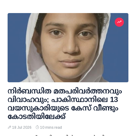
നിർബന്ധിത മതപരിവർത്തനവും
വിവാഹവും; പാകിസ്ഥാനിലെ 13
വയസുകാരിയുടെ കേസ് വീണ്ടും
കോടതിയിലേക്ക്
18 Jul 2026
10 mins read