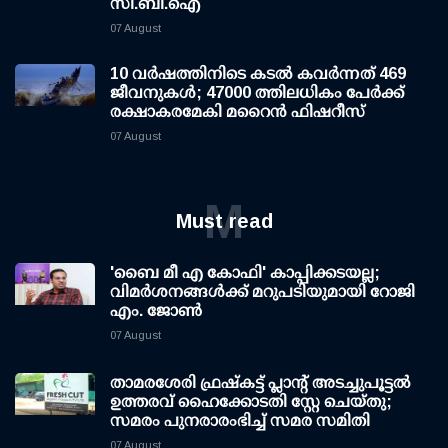
സി.ബി.ഐ
07 August
10 വര്‍ഷത്തിനിടെ കടല്‍ കവര്‍ന്നത് 469
ജീവനുകള്‍; 47000 ത്തിലധികം പേര്‍ക്ക്
രക്ഷാകരമേകി മറൈന്‍ ഫിഷറീസ്
07 August
M
Must read
'ബൈ മീ എ കോഫി' കാപ്പിക്കടയല്ല;
വിമര്‍ശനങ്ങള്‍ക്ക് മറുപടിയുമായി റോജി
എം. ജോണ്‍
07 August
താമരശേരി ഫ്രഷ്കട്ട് പ്ലാന്റ് അടച്ചുപൂട്ടൽ
ഉത്തരവ് ഹൈക്കോടതി സ്റ്റേ ചെയ്തു;
സമരം പുനരാരംഭിച്ച് സമര സമിതി
07 August