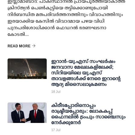
ഇസ്ലാമാബാദ്: പാകിസ്ഥാനിൽ പ്രായപൂർത്തിയാകാത്ത
ക്രിസ്ത്യൻ പെൺകുട്ടിയെ തട്ടിക്കൊണ്ടുപോയി
നിർബന്ധിത മതപരിവർത്തനത്തിനും വിവാഹത്തിനും
ഇരയാക്കിയ കേസിൽ വിവാദമായ പഴയ വിധി
പുനപരിശോധിക്കാൻ ഫെഡറൽ ഭരണഘടനാ
കോടതി...
READ MORE
ഇറാന്‍-യു.എസ് സംഘര്‍ഷം
ജനവാസ മേഖലകളിലേക്ക്;
സിറിയയിലെ യു.എസ്
താവളങ്ങള്‍ക്ക് നേരെ ഇറാന്റെ
ആദ്യ മിസൈലാക്രമണം
18 Jul
കിരീടപ്പോരിനൊപ്പം
രാഷ്ട്രീയപ്പോരും: ലോകകപ്പ്
ഫൈനലില്‍ ട്രംപും സാഞ്ചെസും
നേര്‍ക്കുനേര്‍
17 Jul