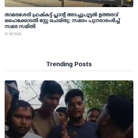
താമരശേരി ഫ്രഷ്കട്ട് പ്ലാന്റ് അടച്ചുപൂട്ടൽ ഉത്തരവ്
ഹൈക്കോടതി സ്റ്റേ ചെയ്തു; സമരം പുനരാരംഭിച്ച്
സമര സമിതി
07 08 2026
Trending Posts