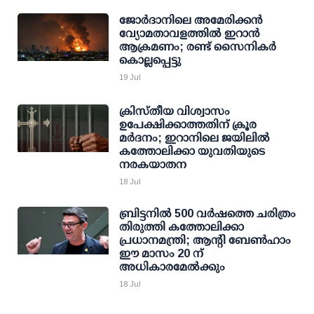
ജോർദാനിലെ അമേരിക്കൻ
വ്യോമതാവളത്തിൽ ഇറാൻ
ആക്രമണം; രണ്ട് സൈനികർ
കൊല്ലപ്പെട്ടു
19 Jul
ക്രിസ്തീയ വിശ്വാസം
ഉപേക്ഷിക്കാത്തതിന് ക്രൂര
മർദനം; ഇറാനിലെ ജയിലിൽ
കത്തോലിക്കാ യുവതിയുടെ
നരകയാതന
18 Jul
ബ്രിട്ടനിൽ 500 വർഷത്തെ ചരിത്രം
തിരുത്തി കത്തോലിക്കാ
പ്രധാനമന്ത്രി; ആന്റി ബേൺഹാം
ഈ മാസം 20 ന്
അധികാരമേൽക്കും
18 Jul