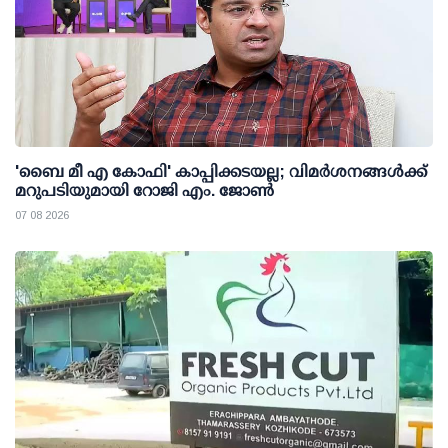
'ബൈ മീ എ കോഫി' കാപ്പിക്കടയല്ല; വിമര്‍ശനങ്ങള്‍ക്ക്
മറുപടിയുമായി റോജി എം. ജോണ്‍
07 08 2026