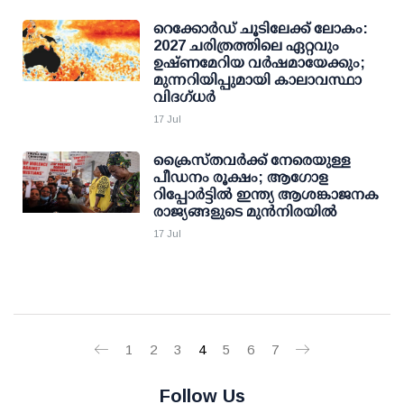
റെക്കോർഡ് ചൂടിലേക്ക് ലോകം:
2027 ചരിത്രത്തിലെ ഏറ്റവും
ഉഷ്ണമേറിയ വർഷമായേക്കും;
മുന്നറിയിപ്പുമായി കാലാവസ്ഥാ
വിദഗ്ധർ
17 Jul
ക്രൈസ്തവർക്ക് നേരെയുള്ള
പീഡനം രൂക്ഷം; ആഗോള
റിപ്പോർട്ടിൽ ഇന്ത്യ ആശങ്കാജനക
രാജ്യങ്ങളുടെ മുൻനിരയിൽ
17 Jul
1
2
3
4
5
6
7
Follow Us