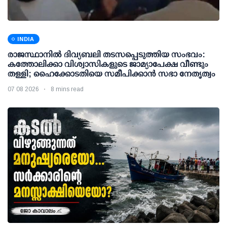
INDIA
രാജസ്ഥാനിൽ ദിവ്യബലി തടസപ്പെടുത്തിയ സംഭവം:
കത്തോലിക്കാ വിശ്വാസികളുടെ ജാമ്യാപേക്ഷ വീണ്ടും
തള്ളി; ഹൈക്കോടതിയെ സമീപിക്കാൻ സഭാ നേതൃത്വം
07 08 2026
8 mins read